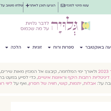
עשו מינוי למגזין
הציעו תוכן לאתר
שלחו משוב על
ה באוקטובר
ספרות ורוח
זוגיות
הלכה
ולאורך ימי המלחמה, קיבצנו אל המגזין מאות שירים, 
דיגיטליות רחבות היקף
ו
ראיונות אישיים
, כדי לסייע במעט בת
בה על:
אבלות
,
יתמות
,
קושי
,
חוויה של חסרון
, ואף על
ליווי רו