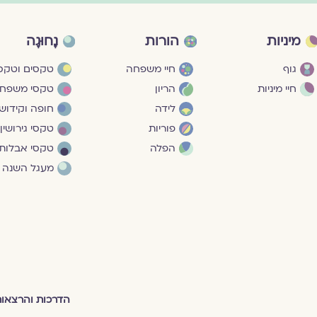
מיניות
הורות
נָחוּגָה
גוף
חיי משפחה
טקסים וטקסי
חיי מיניות
הריון
טקסי משפח
לידה
חופה וקידושי
פוריות
טקסי גירושין
הפלה
טקסי אבלות
מעגל השנה
הדרכות והרצאו