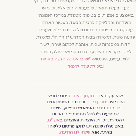
שואה לגדי ואמא לחמישה ילדים מקסימים. חברת קבוץ
סעד. בעלת תואר שני בעבודה סוציאלית ושימוש
באמצעים אמנותיים בטיפול. מטפלת במרכז "אמונה"
בשדרות ובקליניקה פרטית בסעד. בעשור האחרון
עוסקת גם בפיתוח התחום של הדרכת כלות שעברו
פגיעה מינית. תלמידה בבית המדרש "זוהר חי", מלמדת
יהדות במסגרות שונות, אוהבת לכתוב שירה, לשיר
ולצייר. לקריאת ראיון עם כנרת סמואל-פולק במדור
גלוית עיניים, היכנסו>>
"יש בי אמונה חזקה בזוגיות
וביכולת שלה לרפא"
אנא עקבו אחר
תקנון האתר
ביחס לתנאי
השימוש ב
מגזין גלויה
ובתכנים המפורסמים
בו. הטקסטים הפואטיים וביצועי שירים
המופיעים ב׳גלויה׳ מתפרסמים הודות
להסדרת זכויות היוצרות והיוצרים ב
אקו״ם
.
באם נפלה שגגה ויש לתקן פרסום כלשהו
באתר, אנא
שלחו לנו הודעה
.