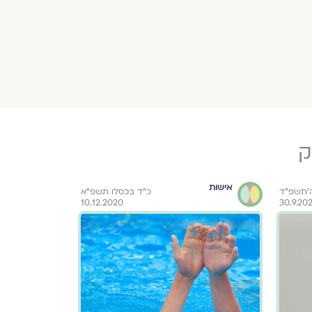
ק
אישות
ספרות ור
ה׳תשפ״ד
כ"ד בכסלו תשפ"א
10.12.2020
30.9.20