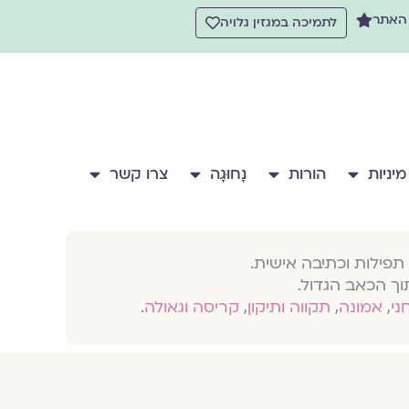
 האתר
לתמיכה במגזין גלויה
מיניות
הורות
נָחוּגָה
צרו קשר
תפילות וכתיבה אישית.
וך הכאב הגדול.
חני
,
אמונה
,
תקווה ותיקון
,
קריסה וגאולה
.