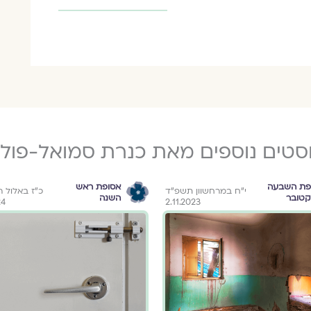
סטים נוספים מאת כנרת סמואל-פול
פת השבעה
אסופת ראש
י״ח במרחשוון תשפ״ד
כ״ז באלול 
קטובר
השנה
24
2.11.2023