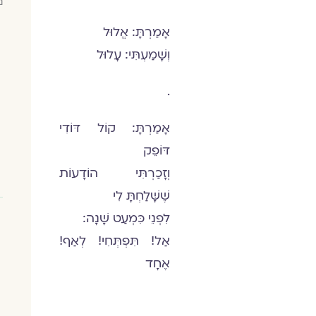
נ
אָמַרְתָּ: אֱלוּל
וְשָׁמַעְתִּי: עָלוּל
.
אָמַרְתָּ: קוֹל דּוֹדִי
דּוֹפֵק
וְזָכַרְתִּי הוֹדָעוֹת
שֶׁשָּׁלַחְתָּ לִי
לִפְנֵי כִּמְעַט שָׁנָה:
אַל! תִּפְתְּחִי! לְאַף!
אֶחָד