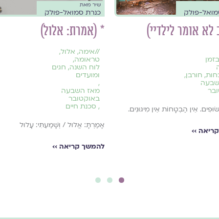
שיר מאת
מואל-פולק
כנרת סמואל-פולק
 לא אומר לילדיי)
* (אמרת: אלול)
//
אימה
,
אלול
,
בזמן
טראומה
,
לוח השנה, חגים
חות
,
חורבן
,
ומועדים
שבעה
,
בר
מאז השבעה
באוקטובר
,
סכנת חיים
שׂוּפִים. אֵין הַבְטָחוֹת אֵין מִיגּוּנִים.
אָמַרְתָּ: אֱלוּל / וְשָׁמַעְתִּי: עָלוּל
ריאה ››
להמשך קריאה ››
3
2
1