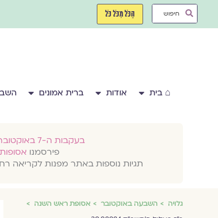
ילוג
Search
תוכן
הַכֹּל מִכֹּל כֹּל
...
⌂ בית
אודות
ברית אמונים
השבע
בעקבות ה-7 באוקטובר 2023
פירסמנו
אסופות 
תגיות נוספות באתר מפנות לקריאה רח
גלויה
השבעה באוקטובר
אסופת ראש השנה