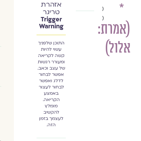
אזהרת
*
כנרת
טריגר
סמואל-פולק
Trigger
(אמרת:
Warning
אלול)
התוכן שלפניך
עשוי להיות
קשה לקריאה
ומעורר רגשות
של עצב וכאב.
אפשר לבחור
לדלג ואפשר
לבחור לעצור
באמצע
הקריאה.
מומלץ
להקשיב
לעצמך בזמן
הזה.