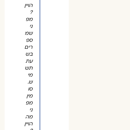
הויין
?
מפ
ני
שמ
ספ
רים
בש
עת
תש
מי
ש.
סו
מין
מפ
ני
מה
הויין