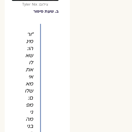
צילום: Tyler Nix
ב. שעת סיפור
"ור
מינ
הו:
שא
לו
את
אי
מא
שלו
ם:
מפ
ני
מה
בני