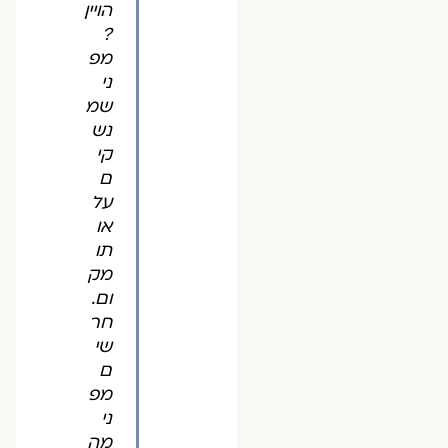
הויין
?
מפ
ני
שמ
נש
קי
ם
על
או
תו
מק
ום.
חר
שי
ם
מפ
ני
מה