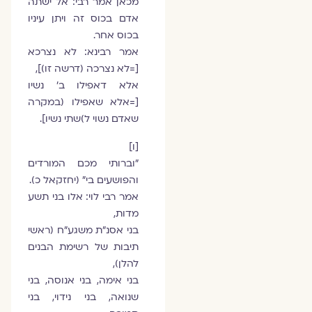
מכאן אמר רבי: אל ישתה
אדם בכוס זה ויתן עיניו
בכוס אחר.
אמר רבינא: לא נצרכא
[=לא נצרכה (דרשה זו)],
אלא דאפילו ב' נשיו
[=אלא שאפילו (במקרה
שאדם נשוי ל)שתי נשיו].
[ו]
"וברותי מכם המורדים
והפושעים בי" (יחזקאל כ).
אמר רבי לוי: אלו בני תשע
מדות,
בני אסנ"ת משגע"ח (ראשי
תיבות של רשימת הבנים
להלן),
בני אימה, בני אנוסה, בני
שנואה, בני נידוי, בני