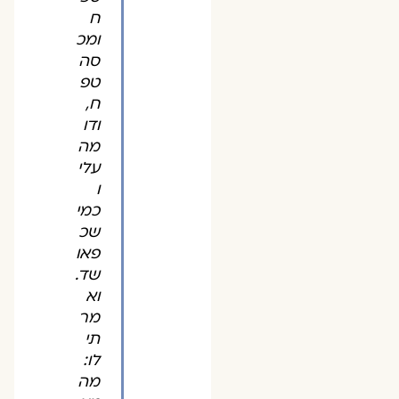
ח
ומכ
סה
טפ
ח,
ודו
מה
עלי
ו
כמי
שכ
פאו
שד.
וא
מר
תי
לו:
מה