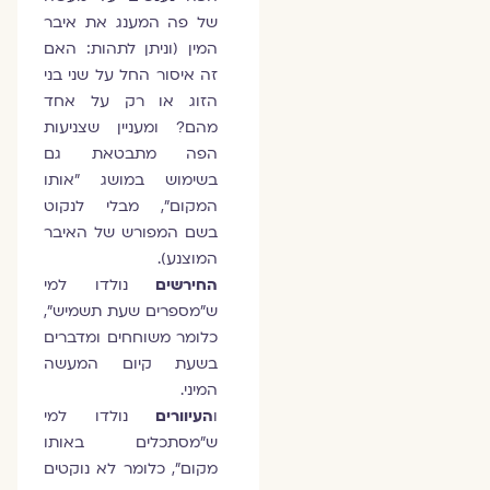
של פה המענג את איבר
המין (וניתן לתהות: האם
זה איסור החל על שני בני
הזוג או רק על אחד
מהם? ומעניין שצניעות
הפה מתבטאת גם
בשימוש במושג "אותו
המקום", מבלי לנקוט
בשם המפורש של האיבר
המוצנע).
החירשים
נולדו למי
ש"מספרים שעת תשמיש",
כלומר משוחחים ומדברים
בשעת קיום המעשה
המיני.
ו
העיוורים
נולדו למי
ש"מסתכלים באותו
מקום", כלומר לא נוקטים