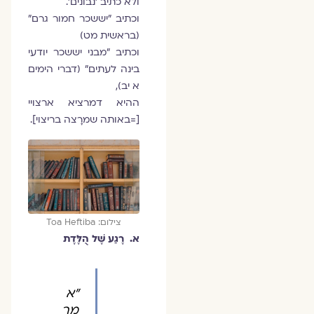
ולא כתיב 'נבונים'.
וכתיב "יששכר חמור גרם"
(בראשית מט)
וכתיב "מבני יששכר יודעי
בינה לעתים" (דברי הימים
א יב),
ההיא דמרציא ארצויי
[=באותה שמרָצה בריצוי].
צילום: Toa Heftiba
א. רֶגַע שֶׁל הֻלֶּדֶת
"א
מר