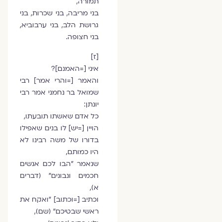
תמורה,
בני מריבה, בני שכרות, בני
גרושת הלב, בני ערבוביא,
בני חצופה.
[ז]
איני [=האמנם]?
והאמר [=והרי אמר] רבי
שמואל בר נחמני אמר רבי
יונתן:
כל אדם שאשתו תובעתו,
הויין [=יש] לו בנים שאפילו
בדורו של משה רבינו לא
היו כמותם,
שנאמר "הבו לכם אנשים
חכמים ונבונים" (דברים
א),
וכתיב [=וכתוב] "ואקח את
ראשי שבטיכם" (שם),