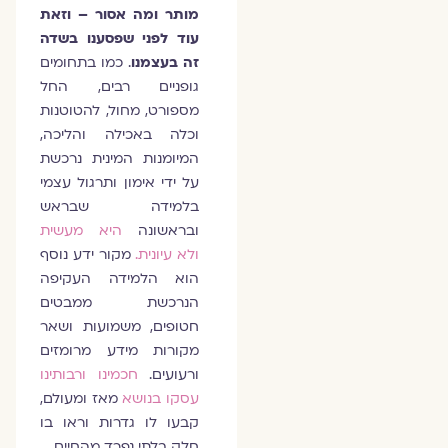
מותר ומה אסור – וזאת
עוד לפני שפסענו בשדה
זה בעצמנו
. כמו בתחומים
גופניים רבים, החל
מספורט, מחול, להטוטנות
וכלה באכילה והליכה,
המיומנות המינית נרכשת
על ידי אימון ותרגול עצמי
בלמידה שבראש
ובראשונה
היא מעשית
ולא עיונית.
מקור ידע נוסף
הוא הלמידה העקיפה
הנרכשת ממבטים
חטופים, משמועות ושאר
מקורות מידע מרומזים
ורעועים.
חכמינו ורבותינו
עסקו בנושא
מאז ומעולם,
קבעו לו גדרות וראו בו
חלק בלתי נפרד מהחיים.