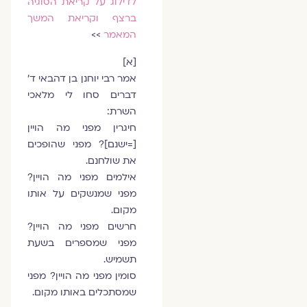
לדילוג על קריאת הסוגיה
ברצף וקריאת המשך
המאמר
>>
[א]
אמר רבי יוחנן בן דהבאי ד'
דברים סחו לי מלאכי
השרת:
חיגרין מפני מה הויין
[=ישנם]? מפני שהופכים
את שולחנם.
אילמים מפני מה הויין?
מפני שמנשקים על אותו
מקום.
חרשים מפני מה הויין?
מפני שמספרים בשעת
תשמיש.
סומין מפני מה הויין? מפני
שמסתכלים באותו מקום.