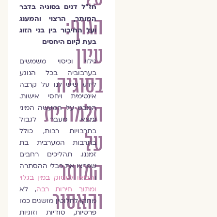
חז"ל דנים בסוגיה בדבר
הגוף:
המותר, הרצוי והמענג
ועל החיבור בין בני הזוג
בעת קיום היחסים
עיון
גילוי וכיסוי משמשים
בערבוביה בכל הנוגע
בסוגיה
לידע שיש לנו על קרבה
אינטימית ויחסי אישות.
תלמודית
המבט על המעשה המיני
נמצא מעבר לגבול
בתרבויות רבות, כולל
על
בתרבות המערבית בת
זמננו. תהליכים רחבים
המותר
שפרצו את כבלי ההסתרה
ו
הביאו לעסוק במין בגלוי
ומתוך חירות רבה
, לא
והאסור
מחקו לחלוטין מושגים כמו
פרטיות, סודיות וזוגיות