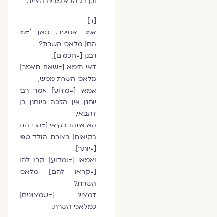
וכן דג הבא מבית הצייד.
[ד]
אמר אמימר: מאן [=מי
הם] מלאכי השרת?
רבנן [=חכמים],
דאי תימא [=שאם תאמר]
מלאכי השרת ממש,
אמאי [=מדוע] אמר רבי
יוחנן אין הלכה כיוחנן בן
דהבאי,
הא אינהו בקיאי [=הרי הם
בקיאים] בצורת הולד טפי
[=יותר].
ואמאי [=ומדוע] קרו להו
[=קראו להם] מלאכי
השרת?
דמצייני [=שמצוינים]
כמלאכי השרת.