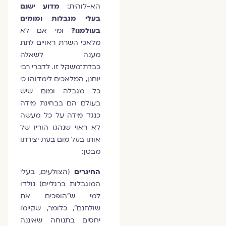
הא-לוהית:
מדוע ישנם
בעלי מגבלות ומומים
בעולמנו?
ומי אם לא
מלאכי השרת ראויים לתת
מענה לשאלה
כבדת־משקל זו. לדברי רבי
יוחנן, המלאכים לימדוהו כי
כל מגבלה ומום שיש
בעולם הם בבחינת מידה
כנגד מידה על כל מעשה
לא ראוי שנהגו הוריו של
אותו בעל מום בעת יצירתו
מבטן:
החיגרים
(הצולעים, בעלי
המוגבלות ברגליים) נולדו
למי ש"הופכים את
שולחנם", כלומר, שקיימו
יחסים בתנוחה שאיננה