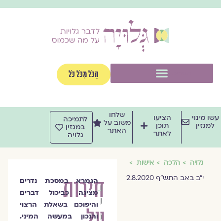
וג
וכן
תפריט
הַכֹּל מִכֹּל כֹּל
שלחו
שו מינוי
הציעו
לתמיכה
משוב על
למגזין
תוכן
במגזין
האתר
לאתר
גלויה
גלויה
הלכה
אישות
י"ב באב התש"ף 2.8.2020
חירות
הגמרא במסכת נדרים
הרבנית
מציגה כביכול דברים
שרה
והיפוכם בשאלת הרצוי
על
סגל־כץ
והנכון במעשה המיני.