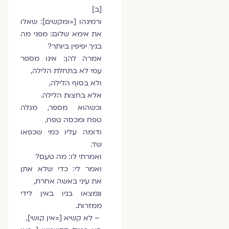
[ב]
ורמינהו [=ומקשים]: שאלו
את אימא שלום: מפני מה
בניך יפיפין ביותר?
אמרה להן: אינו מספר
עמי לא בתחלת הלילה,
ולא בסוף הלילה,
אלא בחצות הלילה.
וכשהוא מספר, מגלה
טפח ומכסה טפח,
ודומה עליו כמי שכפאו
שד.
ואמרתי לו: מה טעם?
ואמר לי: כדי שלא אתן
את עיני באשה אחרת,
ונמצאו בניו באין לידי
ממזרות.
– לא קשיא [=אין קושי],