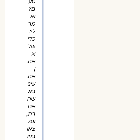
טע
ם?
וא
מר
לי:
כדי
של
א
את
ן
את
עיני
בא
שה
אח
רת,
ונמ
צאו
בניו