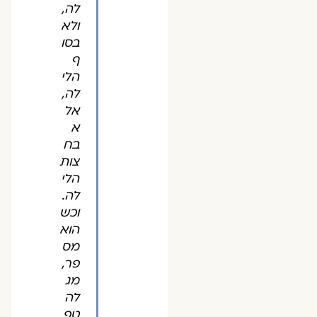
לה,
ולא
בסו
ף
הלי
לה,
אל
א
בח
צות
הלי
לה.
וכש
הוא
מס
פר,
מג
לה
טפ