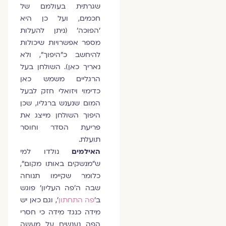
שגרתית בעולמם של
חכמים, ועל כן היא
'הפוכה' (ניתן להעלות
מספר אפשרויות שיכולות
להיחשב כ"היפוך", ולא
נאריך כאן). השולחן בעל
הרגליים משמש כאן
כדימוי ויזואלי חזק לבעל
המום שנענש ברגליו, שכן
היפוך השולחן מייצג את
פריעת הסדר וחוסר
תועלת.
האילמים
נולדו למי
ש"מנשקים באותו מקום",
כלומר שקיימו תנוחה
שבה ה'פה העליון' פוגש
ב'
פה התחתון
', וגם כאן יש
מידה כנגד מידה כי חסרי
הפה נענשים על מעשה