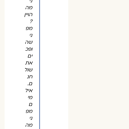
ני
מה
הויין
?
מפ
ני
שה
ופכ
ים
את
שול
חנ
ם.
איל
מי
ם
מפ
ני
מה