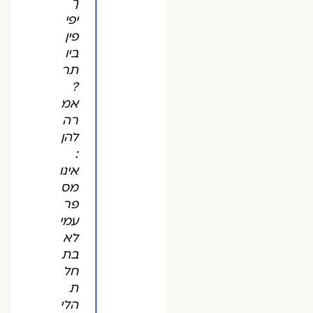
ך
יפי
פין
ביו
תר
?
אמ
רה
להן
:
אינו
מס
פר
עמי
לא
בת
חל
ת
הלי