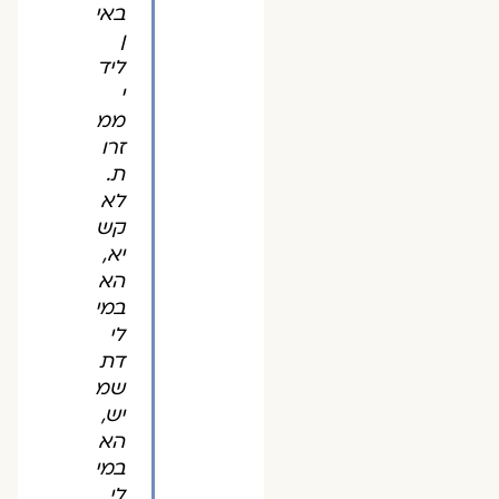
באי
ן
ליד
י
ממ
זרו
ת.
לא
קש
יא,
הא
במי
לי
דת
שמ
יש,
הא
במי
לי