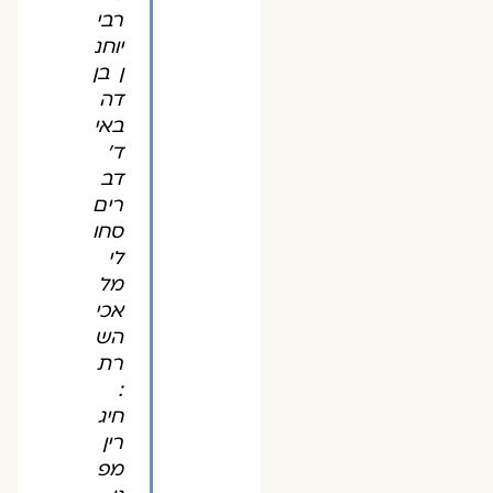
רבי
יוחנ
ן בן
דה
באי
ד'
דב
רים
סחו
לי
מל
אכי
הש
רת
:
חיג
רין
מפ