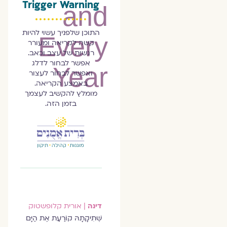
Trigger Warning
and
התוכן שלפניך עשוי להיות
Every
קשה לקריאה ומעורר
רגשות של עצב וכאב.
אפשר לבחור לדלג
Year
ואפשר לבחור לעצור
באמצע הקריאה.
מומלץ להקשיב לעצמך
בזמן הזה.
דינה
| אורית קלופשטוק
שְׁתִיקָתָהּ קוֹרַעַת אֶת הַיָּם