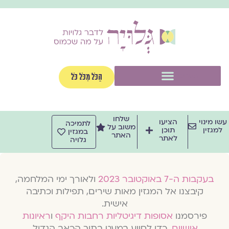
וג
וכן
תפריט
הַכֹּל מִכֹּל כֹּל
שלחו
שו מינוי
הציעו
לתמיכה
משוב על
למגזין
תוכן
במגזין
האתר
לאתר
גלויה
בעקבות ה-7 באוקטובר 2023
ולאורך ימי המלחמה,
קיבצנו אל המגזין מאות שירים, תפילות וכתיבה
אישית.
פירסמנו
אסופות דיגיטליות רחבות היקף
ו
ראיונות
אישיים
, כדי לסייע במעט בתוך הכאב הגדול.