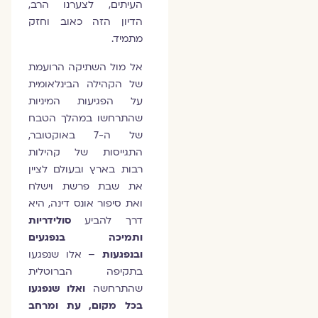
העיתים, לצערנו הרב,
הדיון הזה כאוב וחזק
מתמיד.
אל מול השתיקה הרועמת
של הקהילה הבינלאומית
על הפגיעות המיניות
שהתרחשו במהלך הטבח
של ה-7 באוקטובר,
התגייסות של קהילות
רבות בארץ ובעולם לציין
את שבת פרשת וישלח
ואת סיפור אונס דינה, היא
דרך להביע
סולידריות
ותמיכה בנפגעים
ובנפגעות
– אלו שנפגעו
בתקיפה הברוטלית
שהתרחשה
ואלו שנפגעו
בכל מקום, עת ומרחב