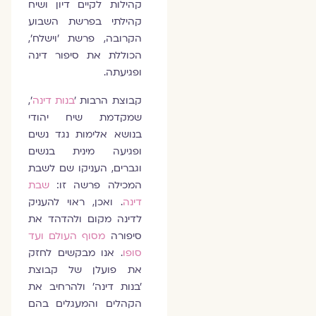
קהילות לקיים דיון ושיח
קהילתי בפרשת השבוע
הקרובה, פרשת 'וישלח',
הכוללת את סיפור דינה
ופגיעתה.
קבוצת הרבות '
בנות דינה
',
שמקדמת שיח יהודי
בנושא אלימות נגד נשים
ופגיעה מינית בנשים
וגברים, העניקו שם לשבת
המכילה פרשה זו:
שבת
דינה
. ואכן, ראוי להעניק
לדינה מקום ולהדהד את
סיפורה
מסוף העולם ועד
סופו
. אנו מבקשים לחזק
את פועלן של קבוצת
'בנות דינה' ולהרחיב את
הקהלים והמעגלים בהם