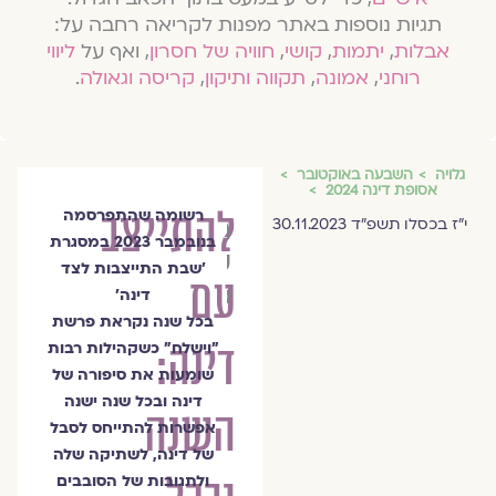
תגיות נוספות באתר מפנות לקריאה רחבה על:
אבלות
,
יתמות
,
קושי
,
חוויה של חסרון
, ואף על
ליווי
רוחני
,
אמונה
,
תקווה ותיקון
,
קריסה וגאולה
.
גלויה
השבעה באוקטובר
אסופת דינה 2024
להתייצב
רשומה שהתפרסמה
הרבנית
י״ז בכסלו תשפ״ד 30.11.2023
בנובמבר 2023 במסגרת
שרה
׳שבת התייצבות לצד
עם
סגל־כץ
דינה׳
בכל שנה נקראת פרשת
דינה:
״וישלח״ כשקהילות רבות
שומעות את סיפורה של
דינה ובכל שנה ישנה
השנה
אפשרות להתייחס לסבל
של דינה, לשתיקה שלה
ולתגובות של הסובבים