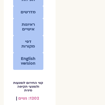
מדרשים
ראיונות
אישיים
דפי
מקורות
English
version
קווי החירום לנפגעות
ולנפגעי תקיפה
מינית
1202: נשים
|