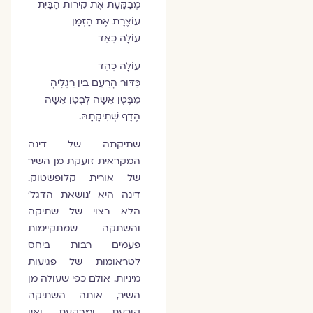
מְבַקַּעַת אֶת קִירוֹת הַבַּיִת
עוֹצֶרֶת אֶת הַזְּמַן
עוֹלָה כְּאֵד
עוֹלָה כְּהֵד
כַּדּוּר הָרַעַם בֵּין רַגְלֶיהָ
מִבֶּטֶן אִשָּׁה לְבֶטֶן אִשָּׁה
הֶדֶף שְׁתִיקָתָהּ.
שתיקתה של דינה
המקראית זועקת מן השיר
של אורית קלופשטוק.
דינה היא 'נושאת הדגל'
הלא רצוי של שתיקה
והשתקה שמתקיימות
פעמים רבות ביחס
לטראומות של פגיעות
מיניות. אולם כפי שעולה מן
השיר, אותה השתיקה
קורעת ומבקעת ואין