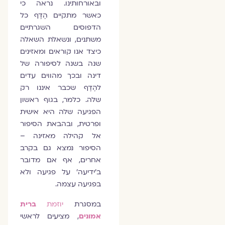
ובאורחותינו. נראה כי
כאשר מתקיים הֶדֶף כל
הדפוסים השגרתיים
משתנים, ונשאלת השאלה
כיצד אנו קוראים ומאזינים
שנה בשנה לסיפורה של
דינה ובכך מהווים עדים
להֶדֶף שכבר איננו רק
שלה. כלמר, בגוף ראשון
הפגיעה שלה היא אישית
ופרטית, ובהבאת הסיפור
אל קהילה מאזינה –
הסיפור נמצא גם בקרב
אחרים, אף אם מדובר
ב׳ידיעה׳ על פגיעה ולא
בפגיעה עצמה.
במסגרת
יוזמת
ברית
אמונים
, מציעים לראשי