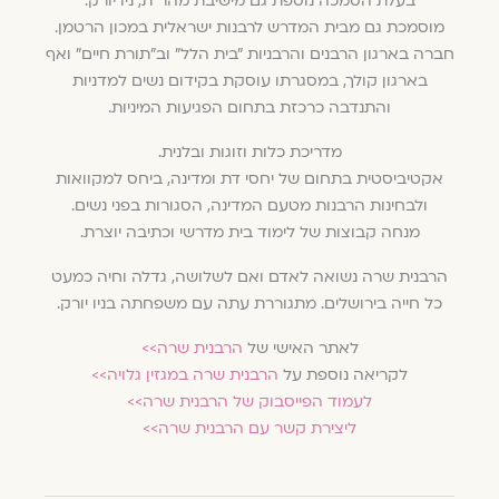
בעלת הסמכה נוספת גם מישיבת מהר״ת, ניו יורק.
מוסמכת גם מבית המדרש לרבנות ישראלית במכון הרטמן.
חברה בארגון הרבנים והרבניות ״בית הלל״ וב״תורת חיים״ ואף
בארגון קולך, במסגרתו עוסקת בקידום נשים למדניות
והתנדבה כרכזת בתחום הפגיעות המיניות.
מדריכת כלות וזוגות ובלנית.
אקטיביסטית בתחום של יחסי דת ומדינה, ביחס למקוואות
ולבחינות הרבנות מטעם המדינה, הסגורות בפני נשים.
מנחה קבוצות של לימוד בית מדרשי וכתיבה יוצרת.
הרבנית שרה נשואה לאדם ואם לשלושה, גדלה וחיה כמעט
כל חייה בירושלים. מתגוררת עתה עם משפחתה בניו יורק.
לאתר האישי של
הרבנית שרה>>
לקריאה נוספת על
הרבנית שרה במגזין גלויה>>
לעמוד הפייסבוק של הרבנית שרה>>
ליצירת קשר עם הרבנית שרה>>