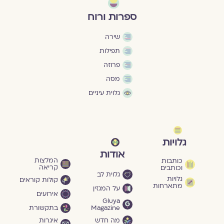
ספרות ורוח
שירה
תפילות
פרוזה
מסה
גלוית עיניים
גלויות
אודות
המלצות
כותבות
קריאה
וכותבים
גלוית לב
גלויות
קולות קוראים
מתארחות
על המגזין
אירועים
Gluya
Magazine
בתקשורת
מה חדש
איגרות