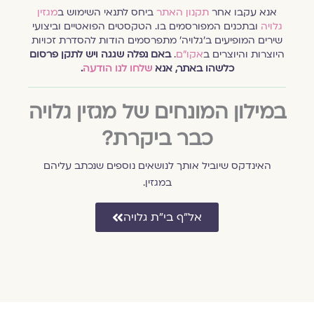
אנא עקבו אחר
תקנון האתר
ביחס לתנאי השימוש ב
מגזין
גלויה
ובתכנים המפורסמים בו. הטקסטים הפואטיים וביצועי
שירים המופיעים ב׳גלויה׳ מתפרסמים הודות להסדרת זכויות
היוצרות והיוצרים ב
אקו״ם
.
באם נפלה שגגה ויש לתקן פרסום
כלשהו באתר, אנא
שלחו לנו הודעה
.
במילון המונחים של מגזין גלויה
כבר ביקרת?
האינדקס שיוביל אותך לנושאים נוספים שנכתב עליהם
במגזין.
אל״ף בי״ת גלויה