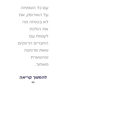
מגזין
הטוב שהיה עד
גלויה
עם כל השמחה
במדיה
כה.
על האירוסין, את
,
ראשית
לא בטוחה מה
הנישואין
להמשך קריאה
,
את הולכת
››
תקשורת
לעשות עם
זוגית
החברים הרווקים
מאמר על
שאת מרגישה
ה
המחויבות בקרב
שהשארת
מאורסים וזוגות
מאחור.
צעירים בגילאי
העשרים,
להמשך קריאה
››
שפורסם בכתב
ן
העת ״דעות״.
הגליון כולו עוסק
במושג
ול
המחויבות.
להמשך קריאה
››