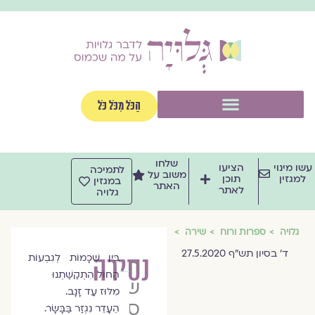
ילוג
תוכן
תפריט
הַכֹּל מִכֹּל כֹּל
שלחו
עשו מינוי
הציעו
לתמיכה
משוב על
למגזין
תוכן
במגזין
האתר
לאתר
גלויה
גלויה
ספרות ורוח
שירה
ד' בסיון תש"ף 27.5.2020
נסירה
בֵּין שְׁכָמוֹת לְגִבְעוֹת
הרבנית
הַחוֹל הִתְקַשַּׁתְנוּ
שרה
מִלּוּז עַד זָנָב.
סגל־כץ
הֵעָדֵר נִגְזַר בַּבָּשָׂר.