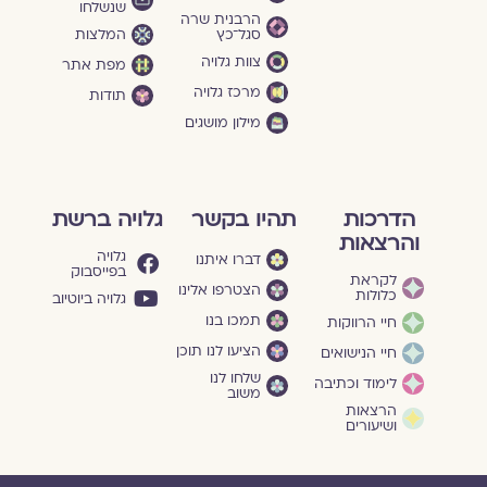
שנשלחו
הרבנית שרה
סגל־כץ
המלצות
צוות גלויה
מפת אתר
מרכז גלויה
תודות
מילון מושגים
הדרכות
תהיו בקשר
גלויה ברשת
והרצאות
גלויה
דברו איתנו
בפייסבוק
לקראת
הצטרפו אלינו
כלולות
גלויה ביוטיוב
תמכו בנו
חיי הרווקות
הציעו לנו תוכן
חיי הנישואים
שלחו לנו
לימוד וכתיבה
משוב
הרצאות
ושיעורים