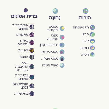
ברית אמונים
הורות
נָחוּגָה
אודות ברית
טקסים
חיי משפחה
אמונים
וטקסיות
הריון
מאמרים
טקסי
משפחה
שירים
לידה
ותפילות
חופה וקידושין
פוריות
ראיונות
טקסי גירושין
הפלה
מוגנוּת
טקסי אבלות
שבת
מעגל השנה
התייצבות
לצד דינה
כנס ברית
אמונים
תוכנית כנס
2023
בתקשורת