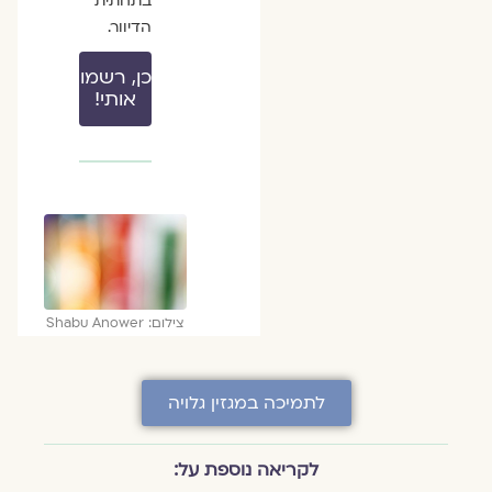
בתחתית
הדיוור.
כן, רשמו
אותי!
צילום: Shabu Anower
לתמיכה במגזין גלויה
לקריאה נוספת על: