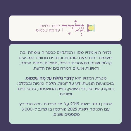
גלויה היא מגזין מקוון המתקיים כספריה צומחת ובה
רשומות רבות מאת כותבות וכותבים מגוונים המביעים
קולות שונים במאמרים, שירים, תפילות, מסות פרוזה,
וראיונות אישיים המרחיבים את הדעת.
מטרת המגזין היא
לְדַבֵּר גְּלוּיוֹת עַל מָה שֶׁכָּמוּס
,
באמצעות הנגשת ידע על זוגיות, הלכה ומיניות ובכללם:
רווקות, אירוסין, חיי נישואין, בניית המשפחה, טקסי חיים
ומוגנוּת.
המגזין נוסד בשנת 2019 על-ידי הרבנית שרה סגל־כץ.
עם הכניסה לשנת 2025 פורסמו בו קרוב ל-3,000
טקסטים שונים.