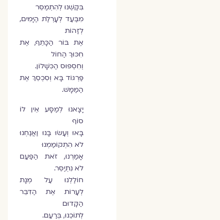
בִּקַּשְׁנוּ לְהִתְמַסֵּר
מִבַּעַד לְעָרְלַת הַיָּמִים,
לְזַהוֹת
אֶת בּוֹר הַכָּתֵף, אֶת
חִכּוּךְ הַחוֹל
וְחִסְפּוּס הַכִּשָּׁלוֹן.
פַּרְגּוֹד בָּא וְסִכְסֵךְ אֶת
הַמַּמָּשׁ.
יָצָאנוּ לְמַסָּע אֵין לוֹ
סוֹף
בָּאוּ וְעָשׂוּ בָּנוּ וַאֲנַחְנוּ
לֹא הִתְקוֹמַמְנוּ
אָמַרְנוּ, זֹאת הַפַּעַם
לֹא נִתְיַסֵּר.
חוֹלַלְנוּ עַל מְנָת
לְעָרוֹת אֶת הַדִּבֵּר
הַקָּדוּם
לְתוֹכֵנוּ, בְּרַעַם.