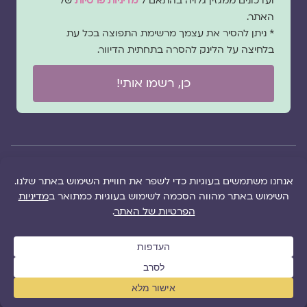
ועדכונים ממגזין גלויה בהתאם ל
מדיניות פרטיות
של
האתר.
* ניתן להסיר את עצמך מרשימת התפוצה בכל עת
בלחיצה על הלינק להסרה בתחתית הדיוור.
כן, רשמו אותי!
© 2026 כל
במקרה
הוקם ב ❤ על ידי –
הזכויות של מגזין
של
לימונדה 2.0
| מיתוג:
מפת אתר
|
גלויה שמורות
שגגה
סטודיו נופר דסקל
תקנון אתר
|
למרכז "גלויה"
אנא
(2019), פיתוח מיתוג:
מדיניות פרטיות
|
ושרה סגל־כץ אלא
צרו
שרה סגל־כץ
ו
לימונדה
הציעו תוכן
אם צויין אחרת |
עימנו
2.0
(2020-2026)
לאתר
|
משבו
קשר
אותנו
|
תמכו בנו