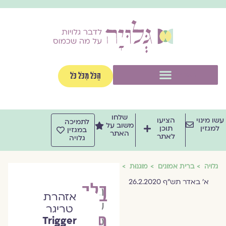
וג
וכן
תפריט
הַכֹּל מִכֹּל כֹּל
שלחו
שו מינוי
הציעו
לתמיכה
משוב על
למגזין
תוכן
במגזין
האתר
לאתר
גלויה
גלויה
ברית אמונים
מוגנוּת
א' באדר תש"ף 26.2.2020
בלב
הרבנית
אזהרת
שרה
טריגר
פתוח:
סגל־כץ
Trigger