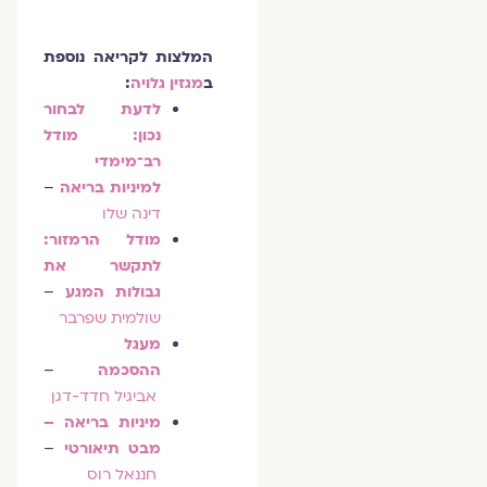
המלצות לקריאה נוספת
ב
מגזין גלויה
:
לדעת לבחור
נכון: מודל
רב־מימדי
למיניות בריאה
–
דינה שלו
מודל הרמזור:
לתקשר את
גבולות המגע
–
שולמית שפרבר
מעגל
ההסכמה
–
אביגיל חדד-דגן
מיניות בריאה –
מבט תיאורטי
–
חננאל רוס