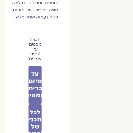
תומכים ומכילים, מולידה
חוויה חיובית של מוגנות,
בטחון עמוק ואמון מלא.
תכנים
נוספים
על
״ברית
אמונים״:
על
מיזם
ברית
אמונים
לכל
התכנים
של