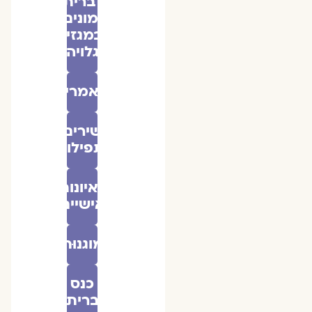
״ברית
אמונים״
במגזין
גלויה
מאמרים
שירים
ותפילות
ראיונות
אישיים
מוגנוּת
כנס
ברית