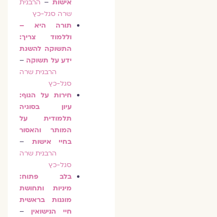
אישות
–
הרבנית
שרה סגל-כץ
תורה היא –
וללמוד צריך:
התשוקה להשגת
ידע על תשוקה
–
הרבנית שרה
סגל-כץ
חירות על הגוף:
עיון בסוגיה
תלמודית על
המותר והאסור
בחיי אישות
–
הרבנית שרה
סגל-כץ
בלב פתוח:
מיניות ותחושת
מוגנות בראשית
חיי הנישואין
–