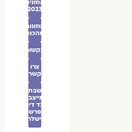
אמונים
2023
תמונות
מהכנס
בתקשורת
צרו
קשר
שבת
התייצבות
לצד דינה
- פרשת
וישלח