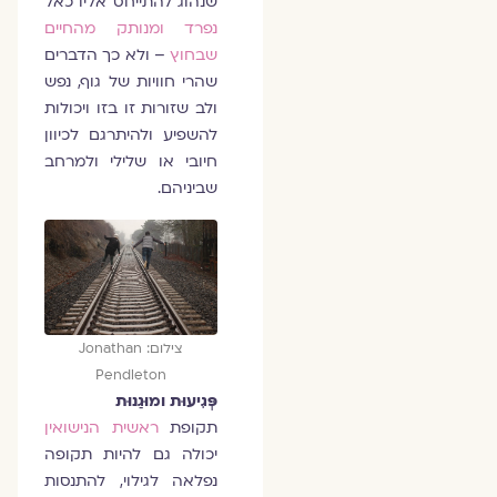
שנהוג להתייחס אליו כאל
נפרד ומנותק מהחיים
שבחוץ
– ולא כך הדברים
שהרי חוויות של גוף, נפש
ולב שזורות זו בזו ויכולות
להשפיע ולהיתרגם לכיוון
חיובי או שלילי ולמרחב
שביניהם.
צילום: Jonathan
Pendleton
פְּגִיעוּת ומוּגַנוּת
תקופת
ראשית הנישואין
יכולה גם להיות תקופה
נפלאה לגילוי, להתנסות