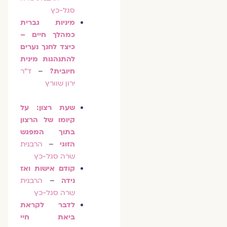
סגל-כץ
מיניות גברית
כמהלך חיים –
כיצד לחנך נערים
להתנהגות מינית
חיובית?
–
ד"ר
ירון שוורץ
שעת רצון: על
קיומו של הרצון
בתוך המפגש
הזוגי
–
הרבנית
שרה סגל-כץ
קודם אישות ואז
נידה
–
הרבנית
שרה סגל-כץ
לדבר לקראת
ביאת חיי