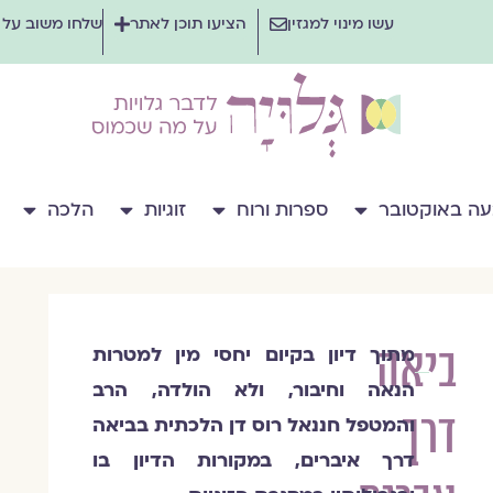
עשו מינוי למגזין
הציעו תוכן לאתר
שלחו משוב על
ה באוקטובר
ספרות ורוח
זוגיות
הלכה
ביאה
מתוך דיון בקיום יחסי מין למטרות
חננאל
הנאה וחיבור, ולא הולדה,
הרב
רוס
דרך
והמטפל חננאל רוס דן הלכתית בביאה
דרך איברים, במקורות הדיון בו