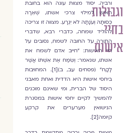
ורביה. יסוד מצוות עונה הוא בחובת
וגבולות
האיש למילוי צרכי אשתו, שְׁאֵרָהּ
כְּסוּתָהּ וְעֹנָתָהּ לֹא יִגְרָע. מצווה זו צריכה
בחיי
להוליד שמחה, כדברי רבא, שדברי
התורה על החובה לשמח, נסובים על
אישות
חיי האישות: "חייב אדם לשמח את
אשתו, שנאמר: וְשִׂמַּח אֶת אִשְׁתּוֹ אֲשֶׁר
לָקָח" (פסחים עב, ב)[1]. המחויבות
ביחסי אישות היא הדדית ואחת מאבני
היסוד של הברית, ומי שאינם מוכנים
להמשיך לקיים יחסי אישות במסגרת
הנישואין מערערים את קרקע
קיומה[2].
מצוות פריה ורביה מתקיימת בדרך