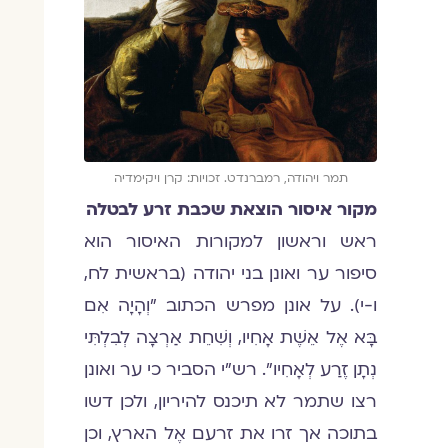
תמר ויהודה, רמברנדט. זכויות: קרן ויקימדיה
מקור איסור הוצאת שכבת זרע לבטלה
ראש וראשון למקורות האיסור הוא
סיפור ער ואונן בני יהודה (בראשית לח,
ו-י). על אונן מפרש הכתוב "וְהָיָה אִם
בָּא אֶל אֵשֶׁת אָחִיו, וְשִׁחֵת אַרְצָה לְבִלְתִּי
נְתָן זֶרַע לְאָחִיו". רש"י הסביר כי ער ואונן
רצו שתמר לא תיכנס להיריון, ולכן דשו
בתוכה אך זרו את זרעם אֶל הארץ, וכן