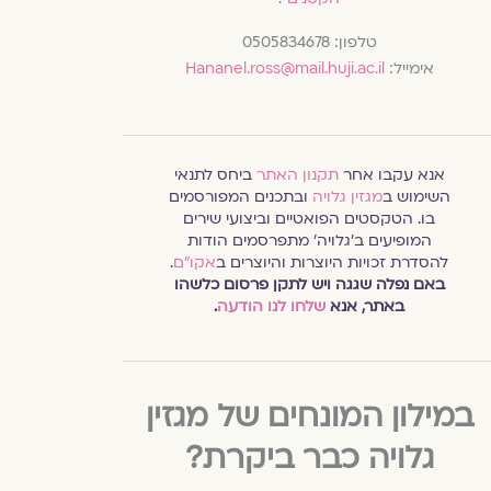
טלפון: 0505834678
אימייל:
Hananel.ross@mail.huji.ac.il
אנא עקבו אחר
תקנון האתר
ביחס לתנאי
השימוש ב
מגזין גלויה
ובתכנים המפורסמים
בו. הטקסטים הפואטיים וביצועי שירים
המופיעים ב׳גלויה׳ מתפרסמים הודות
להסדרת זכויות היוצרות והיוצרים ב
אקו״ם
.
באם נפלה שגגה ויש לתקן פרסום כלשהו
באתר, אנא
שלחו לנו הודעה
.
במילון המונחים של מגזין
גלויה כבר ביקרת?