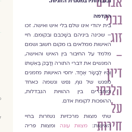
אברים
ובגבולותיו במסגרת הזוגיות.
בבני
הקדמה
בית יהודי אינו שלם בלי איש ואישה. זכו
זוג
– שכינה ביניהם בשָׁכבם ובקומם. חיי
האישות ממלאים בו מקום חשוב ושמם
–
מלמד על החיבור בין האיש והאישה,
המגשים את דברי התורה וְדָבַק בְּאִשְׁתּוֹ
דיון
וְהָיוּ לְבָשָׂר אֶחָד. יחסי האישות מזמנים
מפגש של גוף, נפש ונשמה כאחד
הלכתי
ומחברים בין ההוויות הנבדלות,
מ
ההופכות לקומת אדם.
על
שתי מצוות מרכזיות נשזרות בחיי
ל
חירות
האישות:
מצוות עונה
ומצוות פריה