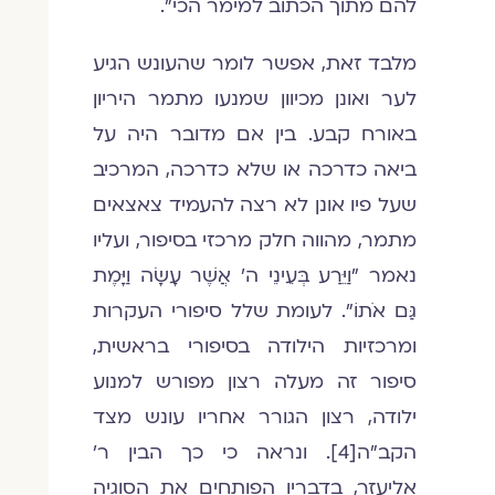
להם מתוך הכתוב למימר הכי".
מלבד זאת, אפשר לומר שהעונש הגיע
לער ואונן מכיוון שמנעו מתמר היריון
באורח קבע. בין אם מדובר היה על
ביאה כדרכה או שלא כדרכה, המרכיב
שעל פיו אונן לא רצה להעמיד צאצאים
מתמר, מהווה חלק מרכזי בסיפור, ועליו
נאמר "וַיֵּרַע בְּעֵינֵי ה' אֲשֶׁר עָשָׂה וַיָּמֶת
גַּם אֹתוֹ". לעומת שלל סיפורי העקרות
ומרכזיות הילודה בסיפורי בראשית,
סיפור זה מעלה רצון מפורש למנוע
ילודה, רצון הגורר אחריו עונש מצד
הקב"ה[4]. ונראה כי כך הבין ר'
אליעזר, בדבריו הפותחים את הסוגיה