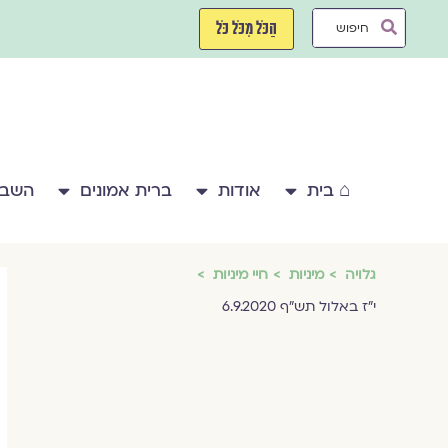
ילוג
Search
תוכן
הַכֹּל מִכֹּל כֹּל
...
⌂ בית
אודות
ברית אמונים
השבע
גלויה
מיניות
חיי מיניות
י"ז באלול תש"ף 6.9.2020