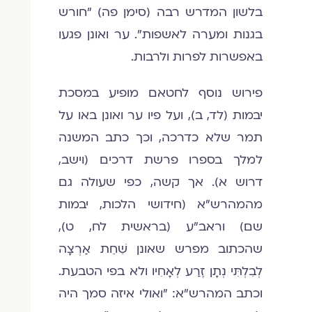
בלשון המדרש רבה (סימן פה) "חורש
בגנות ומערה לאשפות". ער ואונן פגעו
באפשרות לפרות ולרבות.
פירוש נוסף לחטאם מופיע במסכת
יבמות (לד, ב), ועל פיו ער ואונן באו על
תמר שלא כדרכה, וכך כתב המשנה
למלך בספרו פרשת דרכים (וישב,
דרוש א). אך קשה, כפי שעולה גם
מהמהרש"א (חידושי הלכות, יבמות
שם) וראב"ע (בראשית לח, ט),
שהכתוב מפרש שאונן שִׁחֵת אַרְצָה
לְבִלְתִּי נְתָן זֶרַע לְאָחִיו ולא בפי הטבעת.
וכתב המהרש"א: "ואולי איזה סמך היה