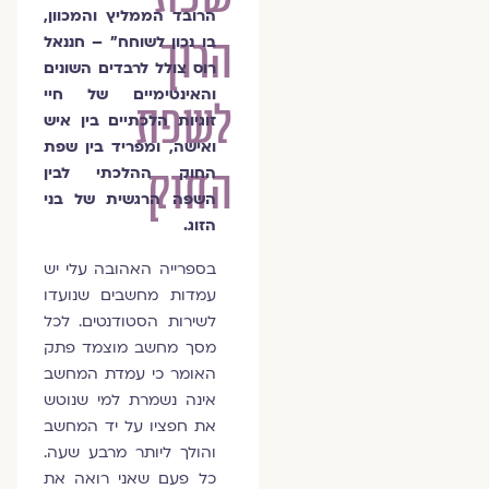
הרובד הממליץ והמכוון,
הרוך
בו נכון לשוחח" – חננאל
רוס צולל לרבדים השונים
והאינטימיים של חיי
לשפת
זוגיות הלכתיים בין איש
ואישה, ומפריד בין שפת
החוק
החוק ההלכתי לבין
השפה הרגשית של בני
הזוג.
בספרייה האהובה עלי יש
עמדות מחשבים שנועדו
לשירות הסטודנטים. לכל
מסך מחשב מוצמד פתק
האומר כי עמדת המחשב
אינה נשמרת למי שנוטש
את חפציו על יד המחשב
והולך ליותר מרבע שעה.
כל פעם שאני רואה את