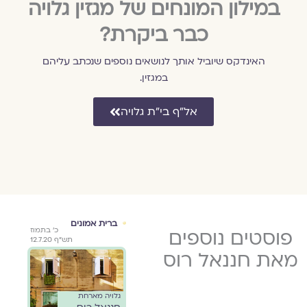
במילון המונחים של מגזין גלויה
כבר ביקרת?
האינדקס שיוביל אותך לנושאים נוספים שנכתב עליהם
במגזין.
אל״ף בי״ת גלויה
חיי מיניות
ברית אמונים
איש
ח' בשבט
פוסטים נוספים
ג' בשבט תש"ף
כ' בתמוז
גלויה מארחת
גלוי
תשפ"א
29.1.2020
תש"ף 12.7.20
חננאל רוס
חננא
21.1.2021
מאת חננאל רוס
 לדבר
השתהות
ביא
בעברית
והשתאות:
בבנ
גלויה מארחת