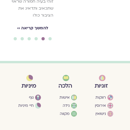
זוהי בעיה חמורה שראוי
שתכאיב ותדאיג את
הציבור כולו
להמשך קריאה ››
6
5
4
3
2
1
מיניות
זוגיות
הלכה
גוף
רווקות
אישות
חיי מיניות
אירוסין
נידה
נישואין
מקווה