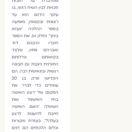
שמדברת על חובות
וזכויות לבין השיח הזוגי, בו
עיקר הדגש הוא על
רצונות ובקשות, מופיעה
בספר ההלכה 'אבוא
ביתך' (חלק א). את הספר
חיברו הרבנים דוד
ואברהם סתיו, שלצד
בקיאותם וגדלותם
התורנית ניצבת גם תבונה
רגשית ובינאישית רבה. הם
הקדישו פרק בן 20
עמודים כדי לברר את
המקום של 'רצון האישה
בחיי האישות' ואת
השאלה 'האם האישה
חייבת להיענות לרצון
בעלה?'. בעזרת מקורות
וכלים הלכתיים הם דנים