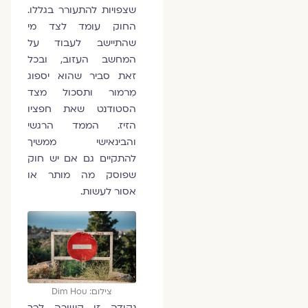
שצפויות להתעורר בגללו.
החוק עומד לצד מי
שהתיישב לעבוד על
המחשב העזוב, ובכל
זאת סביר שהוא יספוג
מִרמור ותסכול מצד
הסטודנט שאת חפציו
הזיז. הממד הרגשי
והבינאישי ממשיך
להתקיים גם אם יש חוק
שפוסק מה מותר או
אסור לעשות.
צילום: Dim Hou
נקודה זו קשורה לכך