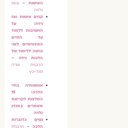
האישות
–
צוות
גלויה
קודם אישות ואז
נידה: על
החשיבות ללמוד
על החיים
האינטימיים לפני
כניסה ללימוד של
הלכות נידה
–
הרבנית שרה
סגל-כץ
אוטונומיה בחיי
הלכה: 15
המלצות לקריאת
מאמרים במגזין
גלויה
נשים כדוברות
הלכה
–
הרבנית