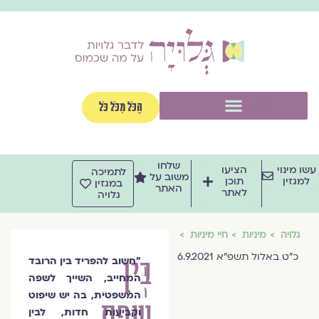
וג
וכן
תפריט
הַכֹּל מִכֹּל כֹּל
שלחו
שו מינוי
הציעו
לתמיכה
משוב על
למגזין
תוכן
במגזין
האתר
לאתר
גלויה
גלויה
מיניות
חיי מיניות
כ"ט באלול תשפ"א 6.9.2021
בין
"חשוב להפריד בין הרובד
חננאל
המחייב, השייך לשפה
רוס
המשפטית, בה יש שיפוט
שפת
וקביעות חדות, לבין