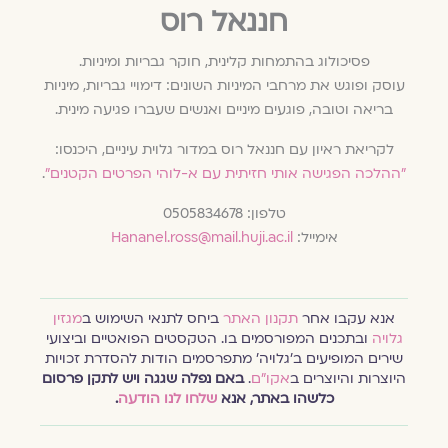
חננאל רוס
פסיכולוג בהתמחות קלינית, חוקר גבריות ומיניות.
עוסק ופוגש את מרחבי המיניות השונים: דימויי גבריות, מיניות
בריאה וטובה, פוגעים מיניים ואנשים שעברו פגיעה מינית.
לקריאת ראיון עם חננאל רוס במדור גלוית עיניים, היכנסו:
״ההלכה הפגישה אותי חזיתית עם א-לוהי הפרטים הקטנים״
.
טלפון: 0505834678
אימייל:
Hananel.ross@mail.huji.ac.il
אנא עקבו אחר
תקנון האתר
ביחס לתנאי השימוש ב
מגזין
גלויה
ובתכנים המפורסמים בו. הטקסטים הפואטיים וביצועי
שירים המופיעים ב׳גלויה׳ מתפרסמים הודות להסדרת זכויות
היוצרות והיוצרים ב
אקו״ם
.
באם נפלה שגגה ויש לתקן פרסום
כלשהו באתר, אנא
שלחו לנו הודעה
.