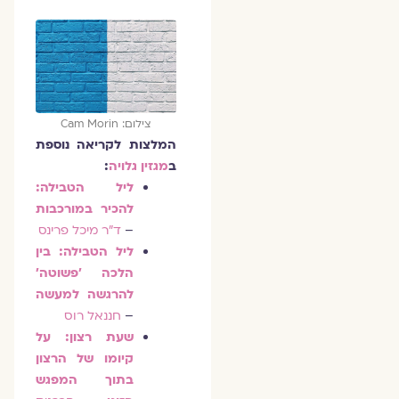
צילום: Cam Morin
המלצות לקריאה נוספת
ב
מגזין גלויה
:
ליל הטבילה:
להכיר במורכבות
–
ד"ר מיכל פרינס
ליל הטבילה: בין
הלכה 'פשוטה'
להרגשה למעשה
–
חננאל רוס
שעת רצון: על
קיומו של הרצון
בתוך המפגש