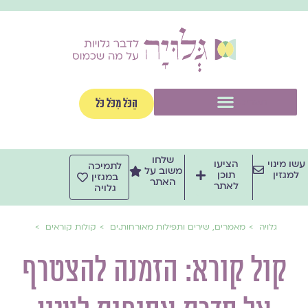
ילוג
תוכן
תפריט
הַכֹּל מִכֹּל כֹּל
שלחו
עשו מינוי
הציעו
לתמיכה
משוב על
למגזין
תוכן
במגזין
האתר
לאתר
גלויה
גלויה
מאמרים, שירים ותפילות מאורחות.ים
קולות קוראים
קול קורא: הזמנה להצטרף