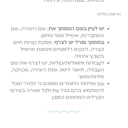
YOUTUBE ,VIMEO וכדומה.
הוראות כלליות
יש לציין בשם המסמך את
: שם היצירה, שם
המחבר/ת, אימייל ומס׳ טלפון.
במסמך נפרד יש לצרף
: פסקת קורות חיים
קצרה, לינקים רלוונטיים ותמונת פרופיל
בקובץ איכותי.
לעבודות וויזואליות/קוליות, יש לצרף את שם
העבודה, תיאור דימוי, שנת היצירה, טכניקה,
מידות/משך.
עם שליחת החומרים מוסכם כי ׳גלויה׳ תוכל
להשתמש בהם בכל עת ולכל מטרה בצירוף
הקרדיט המתאים כמובן.