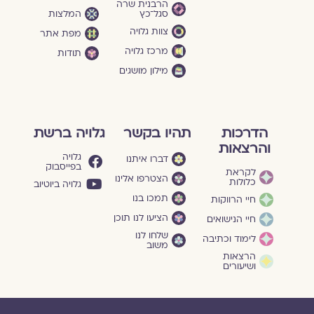
הרבנית שרה
סגל־כץ
המלצות
צוות גלויה
מפת אתר
מרכז גלויה
תודות
מילון מושגים
הדרכות
תהיו בקשר
גלויה ברשת
והרצאות
גלויה
דברו איתנו
בפייסבוק
לקראת
הצטרפו אלינו
כלולות
גלויה ביוטיוב
תמכו בנו
חיי הרווקות
הציעו לנו תוכן
חיי הנישואים
שלחו לנו
לימוד וכתיבה
משוב
הרצאות
ושיעורים