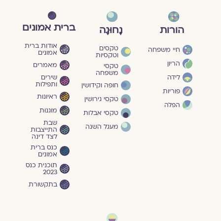
ברית אמונים
הורות
נָחוּגָה
אודות ברית
טקסים
חיי משפחה
אמונים
וטקסיות
הריון
מאמרים
טקסי
משפחה
שירים
לידה
ותפילות
חופה וקידושין
פוריות
ראיונות
טקסי גירושין
הפלה
מוגנוּת
טקסי אבלות
שבת
מעגל השנה
התייצבות
לצד דינה
כנס ברית
אמונים
תוכנית כנס
2023
בתקשורת