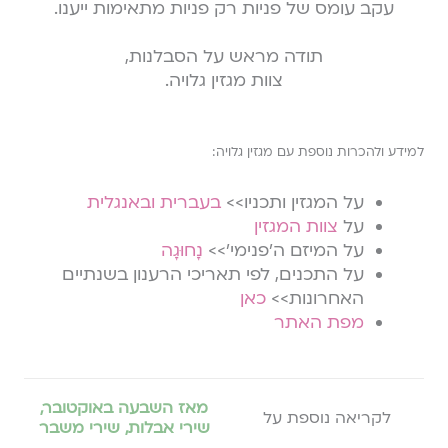
עקב עומס של פניות רק פניות מתאימות ייענו.
תודה מראש על הסבלנות,
צוות מגזין גלויה.
למידע ולהכרות נוספת עם מגזין גלויה:
על המגזין ותכניו>>
בעברית
ובאנגלית
על
צוות המגזין
על המיזם ה׳פנימי׳>>
נָחוּגָה
על התכנים, לפי תאריכי הרענון בשנתיים
האחרונות>>
כאן
מפת האתר
מאז השבעה באוקטובר
,
לקריאה נוספת על
שירי אבלות
,
שירי משבר