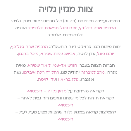
צוות מגזין גלויה
כתיבה ועריכה משותפת (בהווה) של חברות.י צוות מגזין גלויה:
הרבנית שרה סגל־כץ
,
יותם פוגל
,
תפארת גולדפרד
ואודיה
גולדשמידט-אלחדד.
צוות פיתוח תכני פרוייקט דינה ה׳תשפ״ה:
הרבנית שרה סגל־כץ
,
יותם פוגל
, עדן לויטה,
אבישג עמית שפירא
,
מיכל ברגמן
.
חברות הצוות בעבר:
חורש אל-עמי
,
ליאור שפירא
, מאיה
מזרחי,
מרב למברגר
, יהודית קגן,
רחל רז
,
רינה איבלמן
, נעה
איזנברג,
פלג בר-און
ו
עדן לויטה
.
לקריאה מורחבת על
מגזין גלויה
–
היכנסו>>
לקריאת תודות לכל מי שנתנו ונותנים רוח גבית לאתר –
היכנסו>>
להמלצות קריאה במגזין גלויה שהצוות מציע מעת לעת –
היכנסו>>