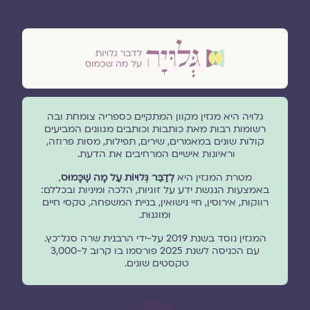
גלויה היא מגזין מקוון המתקיים כספריה צומחת ובה
רשומות רבות מאת כותבות וכותבים מגוונים המביעים
קולות שונים במאמרים, שירים, תפילות, מסות פרוזה,
וראיונות אישיים המרחיבים את הדעת.
מטרת המגזין היא
לְדַבֵּר גְּלוּיוֹת עַל מָה שֶׁכָּמוּס
,
באמצעות הנגשת ידע על זוגיות, הלכה ומיניות ובכללם:
רווקות, אירוסין, חיי נישואין, בניית המשפחה, טקסי חיים
ומוגנוּת.
המגזין נוסד בשנת 2019 על-ידי הרבנית שרה סגל־כץ.
עם הכניסה לשנת 2025 פורסמו בו קרוב ל-3,000
טקסטים שונים.