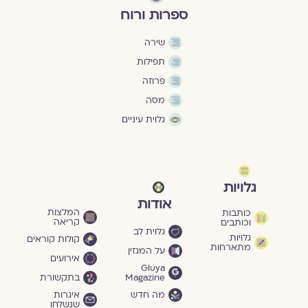
ספרות ורוח
שירה
תפילות
פרוזה
מסה
גלוית עיניים
גלויות
אודות
המלצות
כותבות
קריאה
וכותבים
גלוית לב
גלויות
קולות קוראים
מתארחות
על המגזין
אירועים
Gluya
Magazine
בתקשורת
מה חדש
איגרות
שנשלחו