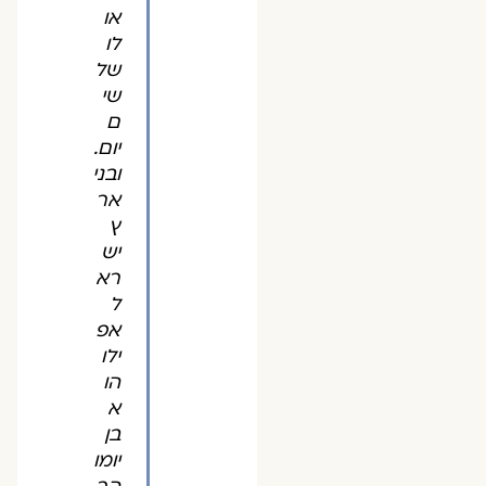
או
לו
של
שי
ם
יום.
ובני
אר
ץ
יש
רא
ל
אפ
ילו
הו
א
בן
יומו