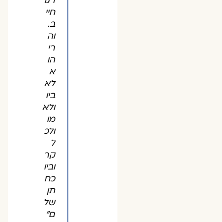
רגו
חיי
ב.
וה
רי
הו
א
לא
ביו
ולא
מו
ולכ
ל
קר
וביו
כח
תן
של
ם"