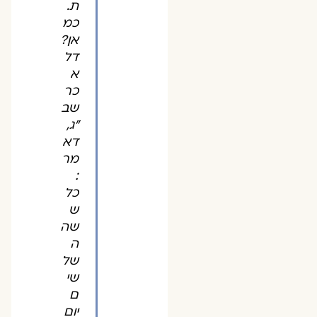
ת.
כמ
אן?
דל
א
כר
שב
"ג,
דא
מר
:
כל
ש
שה
ה
של
שי
ם
יום