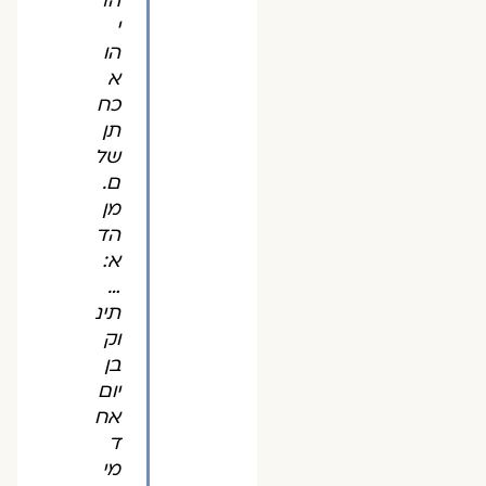
הר
י
הו
א
כח
תן
של
ם.
מן
הד
א:
…
תינ
וק
בן
יום
אח
ד
מי