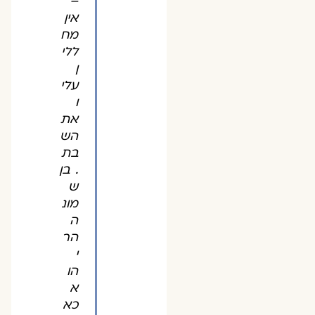
–
אין
מח
ללי
ן
עלי
ו
את
הש
בת
. בן
ש
מונ
ה
הר
י
הו
א
כא