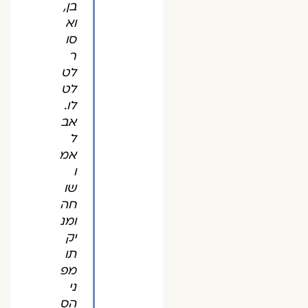
בן,
וא
סו
ר
לט
לט
לו.
אב
ל
אמ
ו
שו
חה
ומנ
יק
תו
מפ
ני
הס