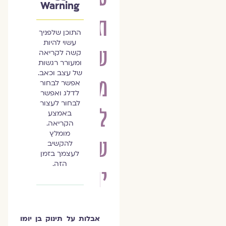
Warning
תינוק
התוכן שלפניך
עשוי להיות
שלא
קשה לקריאה
ומעורר רגשות
של עצב וכאב.
מלאו
אפשר לבחור
לדלג ואפשר
לבחור לעצור
לו
באמצע
הקריאה.
מומלץ
שלושים
להקשיב
לעצמך בזמן
הזה.
יום
אבלות על תינוק בן יומו