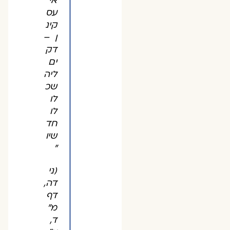
אי
עס
קינ
ן –
דק
ים
ליה
שכ
לו
לו
חד
שיו
"
(ני
דה,
דף
מ"
ד,