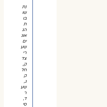
(ת
שו
בו
ת
הג
אונ
ים
שע
רי
צד
ק,
חל
ק
ג,
שע
ר
ד,
סי