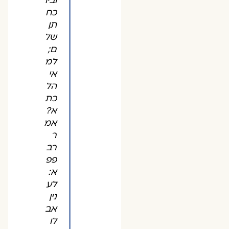
וביו
כח
תן
של
ם;
למ
אי
הל
כת
א?
אמ
ר
רב
פפ
א:
לע
נין
אב
לו