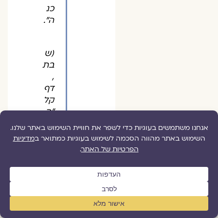
כנ
ה".
(ש
בת
,
דף
קל
"ה,
ע"
א)
לאם אסור להרים אמנם
את התינוק הרך – אולם
מותר לה להתכופף
ולהניקו, לא משום הסכנה