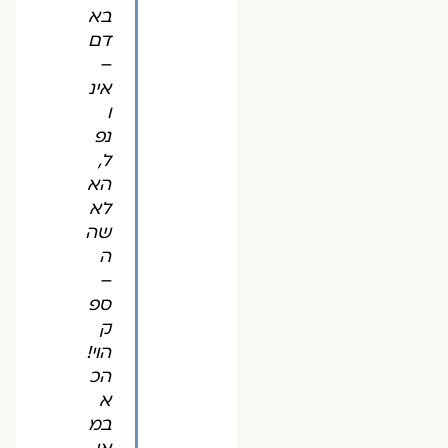
בא
דם
–
אינ
ו
נפ
ל,
הא
לא
שה
ה
–
ספ
ק
הוי!
הכ
א
במ