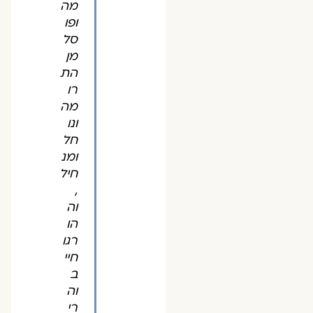
מה
ופו
סל
מן
הת
רו
מה
ונו
חל
ומנ
חיל
,
וה
הו
רגו
חיי
ב
וה
רי