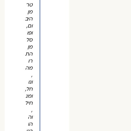
טר
מן
היב
ום,
ופו
סל
מן
הת
רו
מה
,
ונו
חל,
ומנ
חיל
,
וה
הו