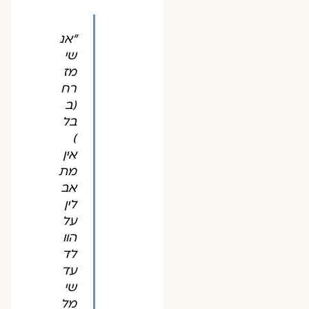
"אנ
שי
מז
רח
(ב
בל
)
אין
מת
אב
לין
על
הוו
לד
עד
שי
מל