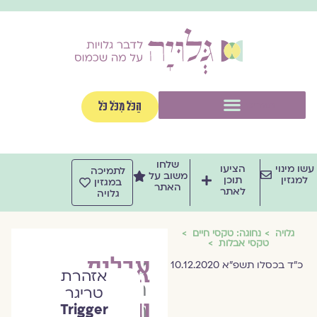
ילוג
תוכן
תפריט
הַכֹּל מִכֹּל כֹּל
שלחו
עשו מינוי
הציעו
לתמיכה
משוב על
למגזין
תוכן
במגזין
האתר
לאתר
גלויה
גלויה
נחוגה: טקסי חיים
טקסי אבלות
אבלות
ד״ר
כ"ד בכסלו תשפ"א 10.12.2020
אזהרת
תניה
טריגר
על
רגב
Trigger