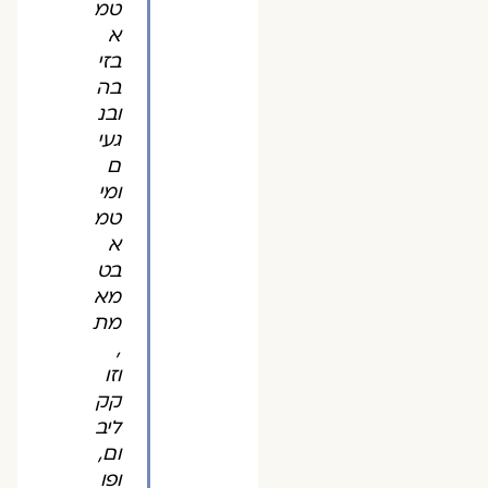
טמ
א
בזי
בה
ובנ
געי
ם
ומי
טמ
א
בט
מא
מת
,
וזו
קק
ליב
ום,
ופו