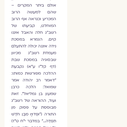
אולם ביתר המקרים –
שהם למעשה הרוב
המכריע וכנראה אף הרוב
המוחלט, קביעתו של
רשב"ג חלה והאבל איננו
קיים. הגמרא במסכת
נידה איננה יכולה להתעלם
מעמדת רשב"ג מכיוון
שבסוגיה במסכת שבת
(דף קל"ו ע"א) נקבעת
ההלכה מפורשות כמותו:
"דאמר רב יהודה אמר
שמואל: הלכה כרבן
שמעון בן גמליאל". זאת
ועוד, ההוראה של רשב"ג
מבוססת על פסוק מן
התורה ("וּפְדוּיָו מִבֶּן חֹדֶשׁ
תִּפְדֶּה…" במדבר י"ח ט"ז)