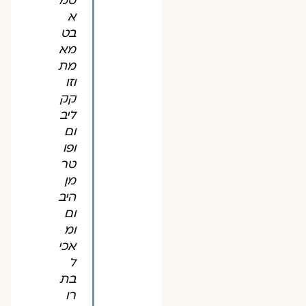
טמ
א
בט
מא
מת
וזו
קק
ליב
ום
ופו
טר
מן
היב
ום
ומ
אכי
ל
בת
רו