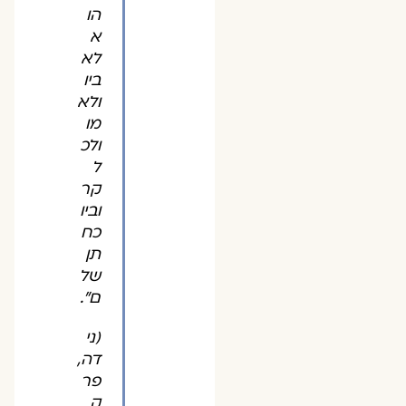
הו
א
לא
ביו
ולא
מו
ולכ
ל
קר
וביו
כח
תן
של
ם".
(ני
דה,
פר
ק