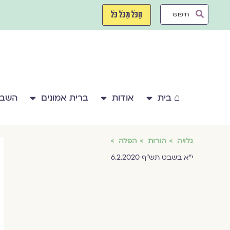
ילוג
Search
תוכן
הַכֹּל מִכֹּל כֹּל
...
⌂ בית
אודות
ברית אמונים
השבע
גלויה
הורות
הפלה
י"א בשבט תש"ף 6.2.2020