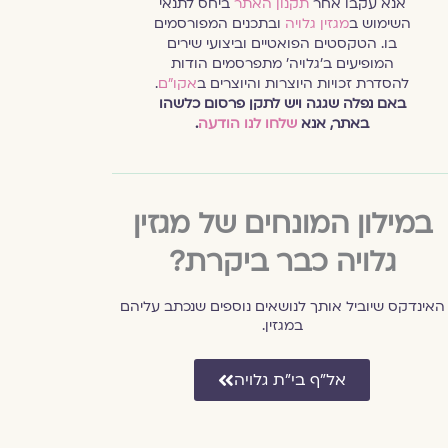
אנא עקבו אחר
תקנון האתר
ביחס לתנאי
השימוש ב
מגזין גלויה
ובתכנים המפורסמים
בו. הטקסטים הפואטיים וביצועי שירים
המופיעים ב׳גלויה׳ מתפרסמים הודות
להסדרת זכויות היוצרות והיוצרים ב
אקו״ם
.
באם נפלה שגגה ויש לתקן פרסום כלשהו
באתר, אנא
שלחו לנו הודעה
.
במילון המונחים של מגזין
גלויה כבר ביקרת?
האינדקס שיוביל אותך לנושאים נוספים שנכתב עליהם
במגזין.
אל״ף בי״ת גלויה