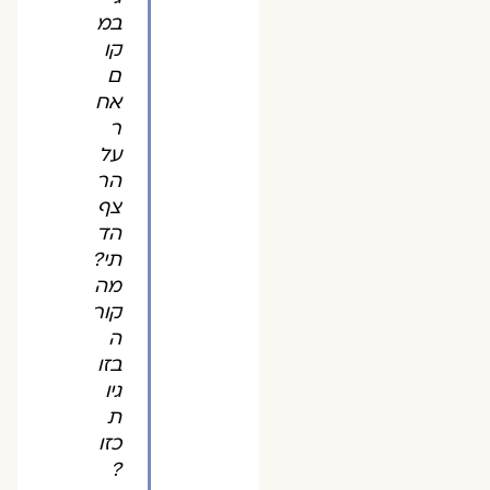
במ
קו
ם
אח
ר
על
הר
צף
הד
תי?
מה
קור
ה
בזו
גיו
ת
כזו
?