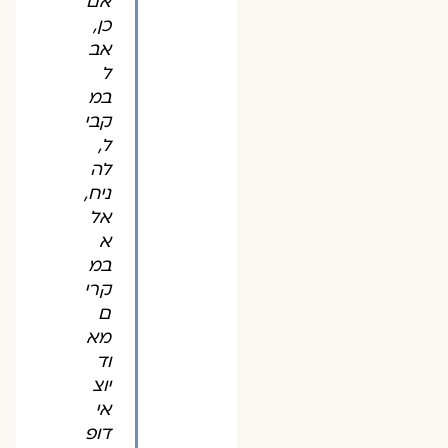
אם
כן,
אב
ל
במ
קבי
ל,
לה
ניח,
אל
א
במ
קרי
ם
מא
וד
יוצ
אי
דופ