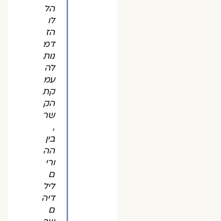
הל
לו
הז
דמ
נות
לה
עמ
קת
הק
שר
,
בין
הה
ורי
ם
ליל
דיה
ם