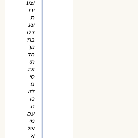
וצע
ירו
ת
שג
דלו
בחי
נוך
הד
תי
נכנ
סי
ם
לזו
גיו
ת
עם
מי
של
א