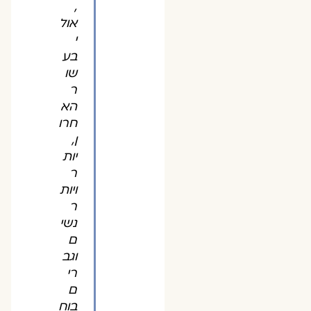
,
אול
י
בע
שו
ר
הא
חרו
ן,
יות
ר
ויות
ר
נשי
ם
וגב
רי
ם
בוח