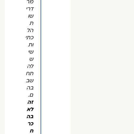
מר
דרי
שו
ת
הל
כתי
ות
שי
ש
לה
תח
שב
בה
ם.
זה
לא
בה
כר
ח