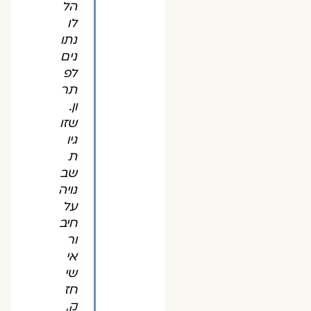
הל
לו
נתו
נים
לפ
תר
ון.
שזו
גיו
ת
שב
נויה
על
חיב
ור
אי
שי
חז
ק,