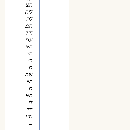
תצ
ליח
לה
תמ
ודד
עם
הא
תג
רי
ם
שה
חיי
ם
הא
לו
יזד
מנו
…