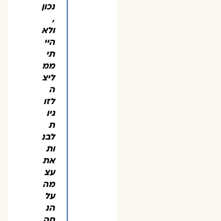
נכון
,
ולא
היי
תי
ממ
ליצ
ה
לזו
גיו
ת
לבנ
ות
את
עצ
מה
על
הנ
חה