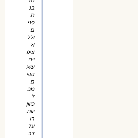
הל
בנ
ת
פני
ם
ולל
א
ציפ
ייה
שא
נשי
ם
מכ
ל
כיוון
יוות
רו
על
דב