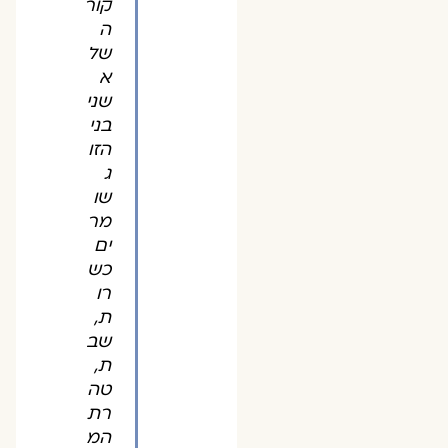
קור
ה
של
א
שני
בני
הזו
ג
שו
מר
ים
כש
רו
ת,
שב
ת,
טה
רת
המ