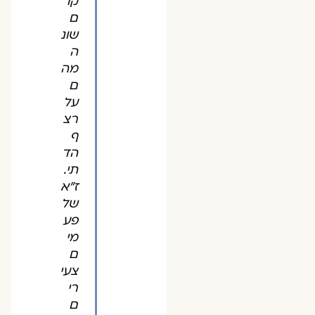
קו
ם
שונ
ה
מה
ם
על
רצ
ף
הד
תי.
ז"א
של
פע
מי
ם
צעי
רי
ם