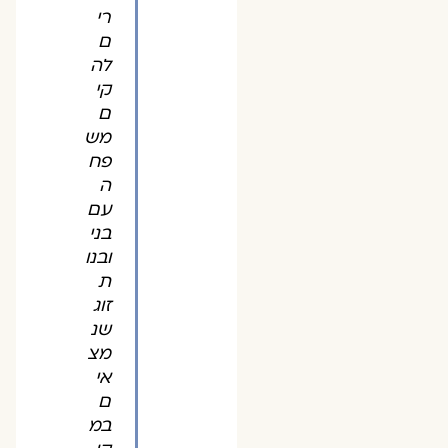
רי
ם
לה
קי
ם
מש
פח
ה
עם
בני
ובנו
ת
זוג
שנ
מצ
אי
ם
במ