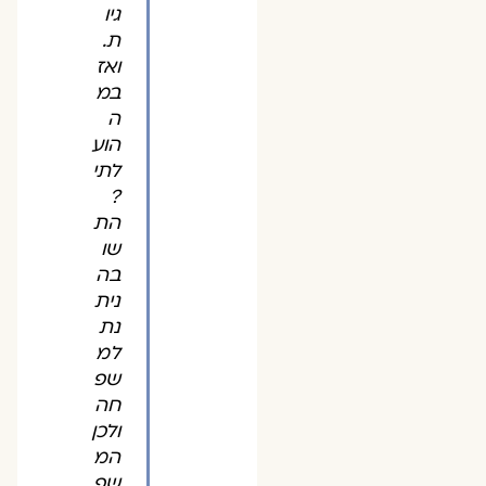
גיו
ת.
ואז
במ
ה
הוע
לתי
?
הת
שו
בה
נית
נת
למ
שפ
חה
ולכן
המ
שפ