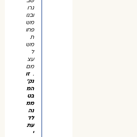
שב
גרו
ובנו
מש
פחו
ת
מש
ל
עצ
מם
.
זו
נק'
המ
בט
ממ
נה
לד
עת
י