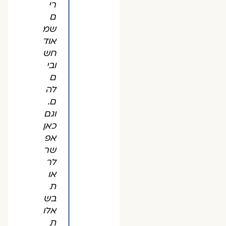
רי
ם
שמ
אוד
חש
ובי
ם
לה
ם.
וגם
כאן
אפ
שר
לר
או
ת
בש
אלו
ת