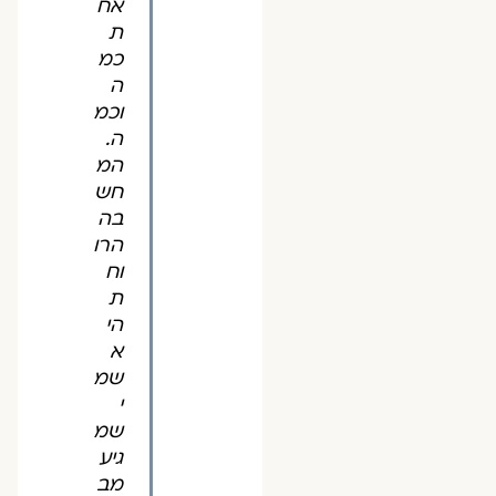
אח
ת
כמ
ה
וכמ
ה.
המ
חש
בה
הרו
וח
ת
הי
א
שמ
י
שמ
גיע
מב