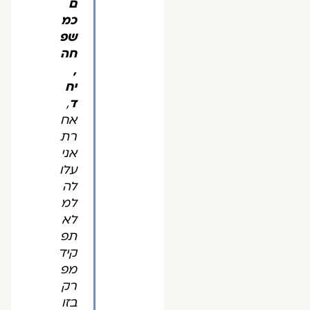
ם
כמ
שפ
חה
,
יח
ד
,
אח
רת
אני
עלו
לה
למ
לא
תפ
קיד
מפ
רק
בזו