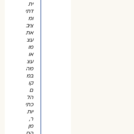
ית
דתי
ומ
ציב
את
עצ
מו
או
עצ
מה
במ
קו
ם
הל
כתי
יות
ר,
מן
הס