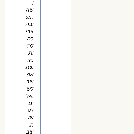
ן,
שה
תש
ובה
צרי
כה
להי
ות
כזו
שת
אפ
שר
לש
ואל
ים
לע
שו
ת
שב