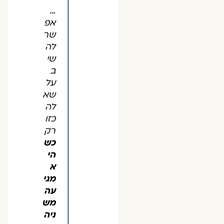
…
אפ
שר
לה
שי
ב
על
שא
לה
כזו
רק
כש
הי
א
מגי
עה
מש
ניה