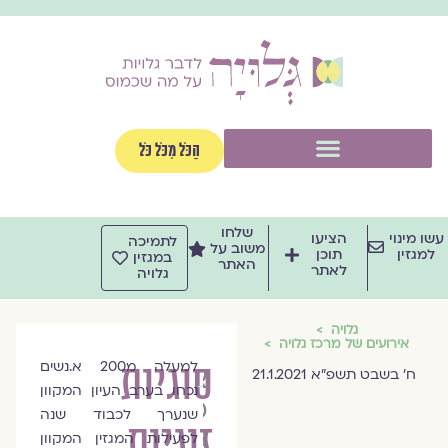
וג
וכן
תפריט
הַכֹּל מִכֹּל כֹּל
שלחו
שו מינוי
הציעו
לתמיכה
משוב על
למגזין
תוכן
במגזין
האתר
לאתר
גלויה
גלויה
אירועים של מרכז גלויה
סוגיות
למעלה מ200 א.נשים
צוות
ח' בשבט תשפ"א 21.1.2021
נכחו בערב העיון המקוון
מגזין
שנערך לכבוד שנה
זוגיות
גלויה
לפעילות המגזין המקוון