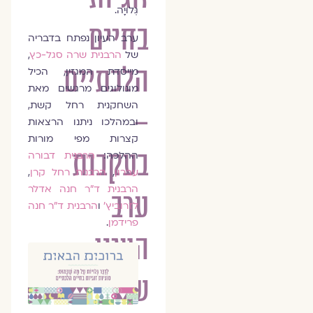
גְּלוּיָה.
בחיים
ערב העיון נפתח בדבריה
של
הרבנית שרה סגל-כץ
,
הלכתיים
מייסדת המגזין, הכיל
מונולוגים מרגשים מאת
השחקנית רחל קשת,
–
ובמהלכו ניתנו הרצאות
קצרות מפי מורות
בעקבות
ההלכה:
הרבנית דבורה
עברון
,
הרבנית רחל קרן
,
הרבנית ד"ר חנה אדלר
ערב
לזרוביץ'
ו
הרבנית ד"ר חנה
פרידמן
.
העיון
של