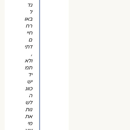
גד
ל
באו
רח
חיי
ם
דתי
,
ולא
תמ
יד
יש
כוונ
ה
לש
נות
את
מי