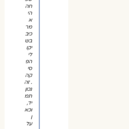
חה
הי
א
מר
כיב
בש
יקו
לי
הפ
סי
קה
. זה
נכון
תמ
יד,
וכא
ן
על