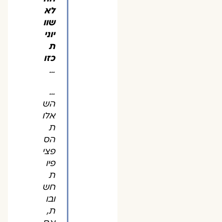
לא
שוו
יוני
ת
כזו
…
…
הש
אלו
ת
הס
פצי
פיו
ת
חש
ובו
ת,