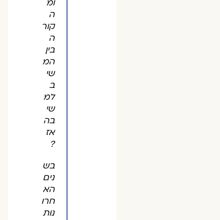
ומ
ה
קור
ה
בין
המ
שי
ב
למ
שי
בה
אז
?
בש
נים
הא
חרו
נות