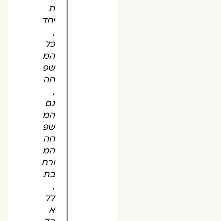
ת
יחד
,
כל
המ
שפ
חה
,
גם
המ
שפ
חה
המ
ורח
בת
,
לל
א