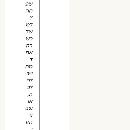
שפ
חה
?
למ
של
כש
רק
אח
ד
מח
וייב
לה
לכ
ה,
או
שב
ני
הזו
ג