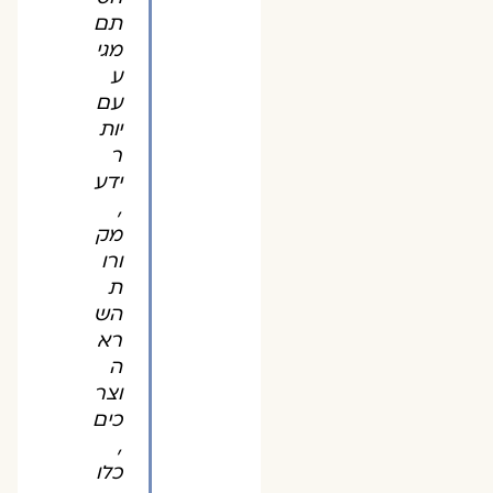
תם
מגי
ע
עם
יות
ר
ידע
,
מק
ורו
ת
הש
רא
ה
וצר
כים
,
כלו