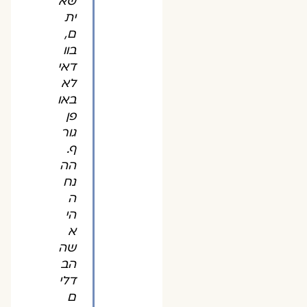
שא
ית
ם,
בוו
דאי
לא
באו
פן
גור
ף.
הה
נח
ה
הי
א
שה
הב
דלי
ם