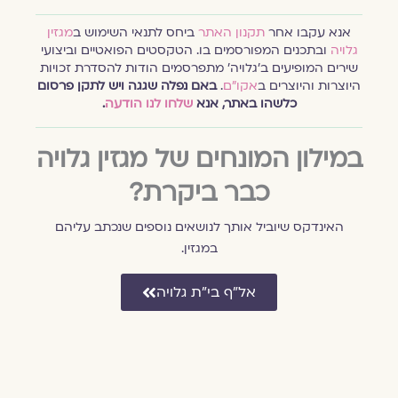
אנא עקבו אחר
תקנון האתר
ביחס לתנאי השימוש ב
מגזין
גלויה
ובתכנים המפורסמים בו. הטקסטים הפואטיים וביצועי
שירים המופיעים ב׳גלויה׳ מתפרסמים הודות להסדרת זכויות
היוצרות והיוצרים ב
אקו״ם
.
באם נפלה שגגה ויש לתקן פרסום
כלשהו באתר, אנא
שלחו לנו הודעה
.
במילון המונחים של מגזין גלויה
כבר ביקרת?
האינדקס שיוביל אותך לנושאים נוספים שנכתב עליהם
במגזין.
אל״ף בי״ת גלויה