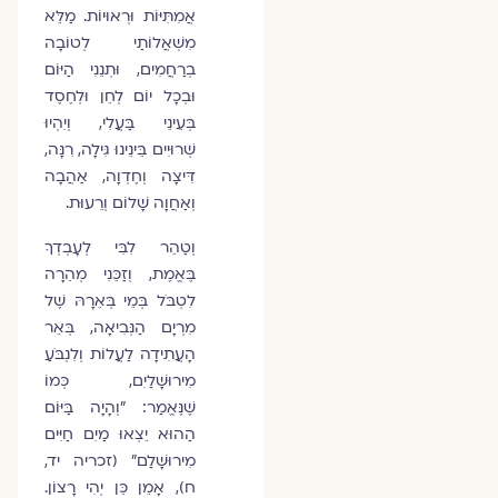
אֲמִתִּיּוֹת וּרְאוּיוֹת. מַלֵּא
מִשְׁאֲלוֹתַי לְטוֹבָה
בְרַחֲמִים, וּתְנֵנִי הַיּוֹם
וּבְכָל יוֹם לְחֵן וּלְחֶסֶד
בְּעֵינֵי בַּעֲלִי, וְיִהְיוּ
שְׁרוּיִים בֵּינֵינוּ גִּילָה, רִנָּה,
דִּיצָה וְחֶדְוָה, אַהֲבָה
וְאַחֲוָה שָׁלוֹם וְרֵעוּת.
וְטַהֵר לִבִּי לְעָבְדְךָ
בֶּאֱמֶת, וְזַכֵּנִי מְהֵרָה
לִטְבֹּל בְּמֵי בְּאֵרָהּ שֶׁל
מִרְיָם הַנְּבִיאָה, בְּאֵר
הָעֲתִידָה לַעֲלוֹת וְלִנְבֹּעַ
מִירוּשָׁלַיִם, כְּמוֹ
שֶׁנֶּאֱמַר: "וְהָיָה בַּיּוֹם
הַהוּא יֵצְאוּ מַיִם חַיִּים
מִירוּשָׁלִַם" (זכריה יד,
ח), אָמֵן כֵּן יְהִי רָצוֹן.