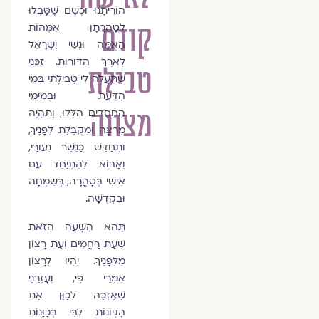
הוֹרֵיתָנוּ וּכְשֵׁם שֶׁטָּבְלוּ
קודם
לְטָהֳרָתָן אִמְּהוֹת
הָאֻמָּה וּנְשֵׁי יִשְׂרָאֵל
לְאֹרֶךְ הַדּוֹרוֹת. זַכֵּנִי
טבילת
שֶׁתַּעֲלֶה לִי טְבִילָתִי בְּמֵי
הַדַּעַת וּבְמֵימֵי
מצווה
הַחֲסָדִים הַלָּלוּ, וְתִהְיֶה
מְרֻצָּה וּמְקֻבֶּלֶת לְפָנֶיךָ,
וּתְחַדֵּשׁ כַּנֶּשֶׁר נְעוּרַי,
וְאָבוֹא לְהִתְיַחֵד עִם
אִישִׁי בְּטָהֳרָה, בְּשִׂמְחָה
וּבִקְדֻשָּׁה.
תְּהֵא הַשָּׁעָה הַזֹּאת
שְׁעַת רַחֲמִים וְעֵת רָצוֹן
מִלְּפָנֶיךָ. יִהְיוּ לְרָצוֹן
אִמְרֵי פִי, וְעָזְרֵנִי
שֶׁאֶזְכֶּה לְכַוֵּן אֶת
הֶגְיוֹנוֹת לִבִּי בְּכַוָּנוֹת