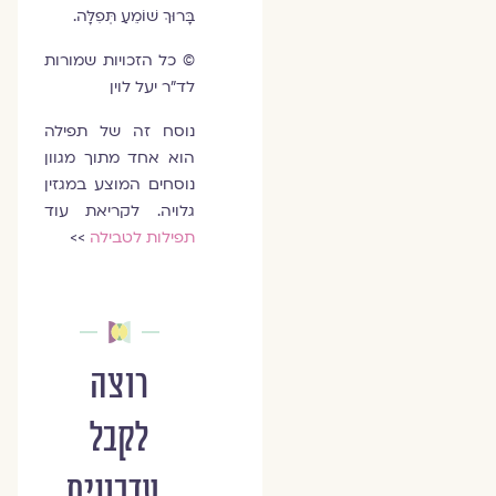
בָּרוּךְ שׁוֹמֵעַ תְּפִלָּה.
© כל הזכויות שמורות
לד"ר יעל לוין
נוסח זה של תפילה
הוא אחד מתוך מגוון
נוסחים המוצע במגזין
גלויה. לקריאת עוד
תפילות לטבילה
>>
רוצה
לקבל
עדכונים