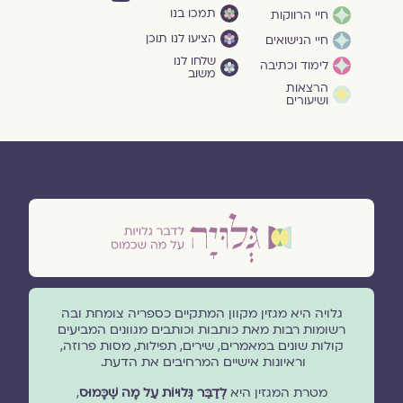
תמכו בנו
חיי הרווקות
הציעו לנו תוכן
חיי הנישואים
שלחו לנו
לימוד וכתיבה
משוב
הרצאות
ושיעורים
גלויה היא מגזין מקוון המתקיים כספריה צומחת ובה
רשומות רבות מאת כותבות וכותבים מגוונים המביעים
קולות שונים במאמרים, שירים, תפילות, מסות פרוזה,
וראיונות אישיים המרחיבים את הדעת.
מטרת המגזין היא
לְדַבֵּר גְּלוּיוֹת עַל מָה שֶׁכָּמוּס
,