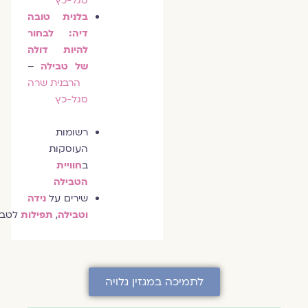
סגל-כץ
בלנית טובה
דיה: לבחור
להיות דולה
של טבילה
–
הרבנית שרה
סגל-כץ
רשומות
העוסקות
ב
חוויית
הטבילה
שירים על
נידה
וטבילה
,
תפילות
לטביל
לתמיכה במגזין גלויה