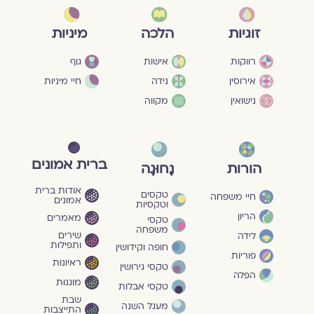
מיניות
זוגיות
הלכה
גוף
רווקות
אישות
חיי מיניות
אירוסין
נידה
נישואין
מקווה
ברית אמונים
הורות
נָחוּגָה
אודות ברית
טקסים
חיי משפחה
אמונים
וטקסיות
הריון
מאמרים
טקסי
משפחה
שירים
לידה
ותפילות
חופה וקידושין
פוריות
ראיונות
טקסי גירושין
הפלה
מוגנוּת
טקסי אבלות
שבת
מעגל השנה
התייצבות