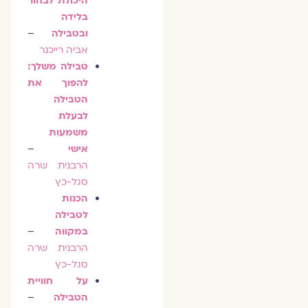
היכולת לבחור
בלידה
ובטבילה
–
אביה רייכנר
טבילה משלך:
להפוך את
הטבילה
לבעלת
משמעות
אישי
–
הרבנית שרה
סגל-כץ
הכנות
לטבילה
במקווה
–
הרבנית שרה
סגל-כץ
על חוויית
הטבילה
–