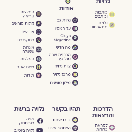
גלויות
אודות
המלצות
כותבות
קריאה
וכותבים
גלוית לב
גלויות
קולות קוראים
מתארחות
על המגזין
אירועים
Gluya
Magazine
בתקשורת
מה חדש
איגרות
שנשלחו
הרבנית שרה
סגל־כץ
המלצות
צוות גלויה
מפת אתר
מרכז גלויה
תודות
מילון מושגים
הדרכות
תהיו בקשר
גלויה ברשת
והרצאות
גלויה
דברו איתנו
בפייסבוק
לקראת
הצטרפו אלינו
כלולות
גלויה ביוטיוב