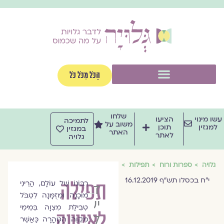
וג
וכן
תפריט
הַכֹּל מִכֹּל כֹּל
שלחו
שו מינוי
הציעו
לתמיכה
משוב על
למגזין
תוכן
במגזין
האתר
לאתר
גלויה
גלויה
ספרות ורוח
תפילות
י"ח בכסלו תש"ף 16.12.2019
תפילה
רִבּוֹנוֹ שֶׁל עוֹלָם, הֲרֵינִי
ד״ר
מוּכָנָה וּמְזֻמָּנָה לִטְבֹּל
יעל
טְבִילַת מִצְוָה בְּמֵימֵי
לאישה
לוין
מִקְוֵה הַטָּהֳרָה כַּאֲשֶׁר