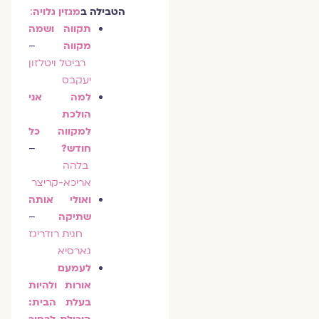
הטבילה
ב
מגזין גלויה
:
תקווה ושמה
מקווה
–
רביטל ויטלזון
יעקבס
למה אני
הולכת
למקווה כל
חודש?
–
בלהה
אריכא-קריצר
ואולי אותה
שתיקה
–
חגית רודריגז
גארסיא
לעמעם
אורות ולהיות
בעלת הבית: