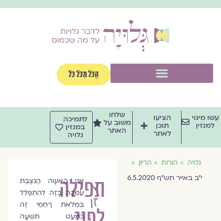
וג
וכן
תפריט
הַכֹּל מִכֹּל כֹּל
שלחו
שו מינוי
הציעו
לתמיכה
משוב על
למגזין
תוכן
במגזין
האתר
לאתר
גלויה
גלויה
הורות
הריון
י"ב באייר תש"ף 6.5.2020
תפילה
אֲנִי הָאִשָּׁה הַנִּצֶּבֶת
אורה
עִמְּכָה בָּזֶה לְהִתְפַּלֵּל
זך
בִּמְלֹאת רַחְמִי זֶה
לפני
כִּמְעַט תִּשְׁעָה