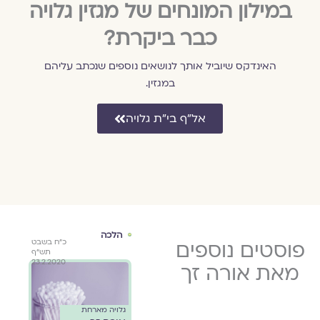
במילון המונחים של מגזין גלויה
כבר ביקרת?
האינדקס שיוביל אותך לנושאים נוספים שנכתב עליהם
במגזין.
אל״ף בי״ת גלויה
אירוסין
הלכה
הור
כ"ב בניסן
פוסטים נוספים
ה באדר תש"ף
כ"ח בשבט
גלויה מארחת
גלוי
תש"ף
1.3.2020
תש"ף
אורה זך
אורה
23.2.2020
16.4.2020
מאת אורה זך
 על
תפילה בדרך
תפי
יות
למקום החתונה
גלויה מארחת
//