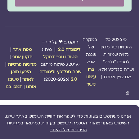
© 2026 כל
במקרה
הוקם ב ❤ על ידי –
הזכויות של מגזין
של
לימונדה 2.0
| מיתוג:
מפת אתר
|
גלויה שמורות
שגגה
סטודיו נופר דסקל
תקנון אתר
|
למרכז "גלויה"
אנא
(2019), פיתוח מיתוג:
מדיניות פרטיות
|
ושרה סגל־כץ אלא
צרו
שרה סגל־כץ
ו
לימונדה
הציעו תוכן
אם צויין אחרת |
עימנו
2.0
(2020-2026)
לאתר
|
משבו
קשר
אותנו
|
תמכו בנו