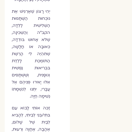
יְהִי רָצוֹן שֶׁאַרְגִּישׁ אֶת
נוֹכְחוּת הַשֻּׁתָּפוּת
הַשְּׁלִישִׁית לַלֵּדָה,
הקב"ה וְהַשְּׁכִינָה,
שֶׁלֹּא אָחוּשׁ בּוֹדְדָה,
כְּאוּבָה אוֹ חֲלָשָׁה,
שֶׁתִּהְיֶה לִי הָרֶשֶׁת
הַתּוֹמֶכֶת לָלֶדֶת
בִּבְרִיאוּת נַפְשִׁית
וְגוּפָנִית, וְשֶׁשֻּׁתָּפִים
אֵלּוּ יָאִירוּ פְּנֵיהֶם אֶל
עֻבָּרִי, יִתְּנוּ לְנִשְׁמָתוֹ
נְשִׁימָה חַיָּה.
זַכֵּה אוֹתִי לָבוֹא עִם
בִּתִּי/בְּנִי לְבֵיתִי, לְהָבִיא
לְבַיִת שֶׁל שָׁלוֹם,
אַהֲבָה, אַחֲוָה וְרֵעוּת,