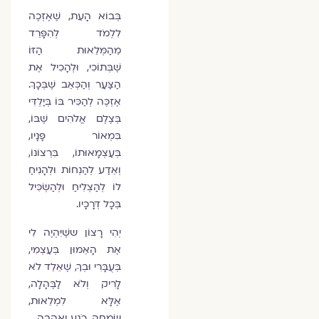
בְּבוֹא הָעֵת, שֶׁאֶזְכֶה
לִלְמֹד לְהִפָּרֵד
מֵהַמְּלֵאוּת הַזּוֹ
שֶׁבְּתוֹכִי, וּלְהָכִיל אֶת
הַצַּעַר וְהַכְּאֵב שֶׁבְּכָךְ.
אֶזְכֶּה לְהַכִּיר בּוֹ בְּיַלְדִּי
בְּצֶלֶם אֱלֹהִים שֶׁבּוֹ,
בִּמְאוֹר פָּנָיו,
בְּעַצְמָאוּתוֹ, בִּרְצוֹנוֹ,
וְאֵדַע לְהַנְחוֹת וּלְהָנִיחַ
לוֹ לְהַצְלִיחַ וּלְהַשְׂכִּיל
בְּכָל דְּרָכָיו.
יְהִי רָצוֹן ששֶׁיִּהְיֶה לִי
אֶת הָאֵמוּן בְּעַצְמִי,
בְּעֻבָּרִי וּבְךָ, שֶׁאֵלֵד לֹא
לָרִיק וְלֹא לַבֶּהָלָה,
אֶלָּא לִמְלֵאוּת,
שִׂמְחָה, רֹגַע וְאַהֲבָה.