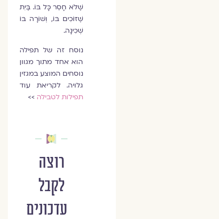
שֶׁלֹּא חָסֵר כָּל בּוֹ. בַּיִת
שֶׁזּוֹכִים בּוֹ, וְשׁוֹרָה בּוֹ
שְׁכִינָה.
נוסח זה של תפילה
הוא אחד מתוך מגוון
נוסחים המוצע במגזין
גלויה. לקריאת עוד
תפילות לטבילה
>>
רוצה
לקבל
עדכונים