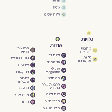
פרוזה
מסה
גלוית עיניים
גלויות
אודות
המלצות
כותבות
קריאה
וכותבים
גלוית לב
גלויות
קולות קוראים
מתארחות
על המגזין
אירועים
Gluya
Magazine
בתקשורת
מה חדש
איגרות
שנשלחו
הרבנית שרה
סגל־כץ
המלצות
צוות גלויה
מפת אתר
מרכז גלויה
תודות
מילון מושגים