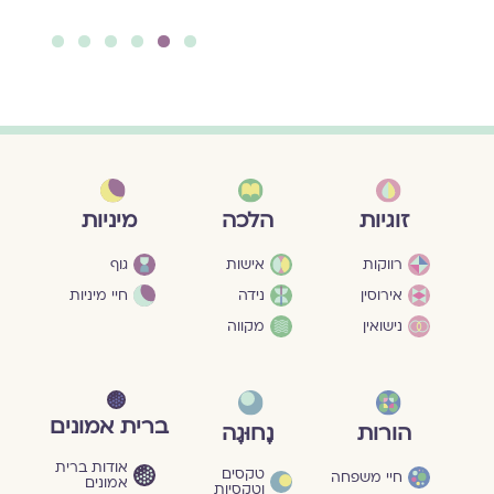
6
5
4
3
2
1
מיניות
זוגיות
הלכה
גוף
רווקות
אישות
חיי מיניות
אירוסין
נידה
נישואין
מקווה
ברית אמונים
הורות
נָחוּגָה
אודות ברית
טקסים
חיי משפחה
אמונים
וטקסיות