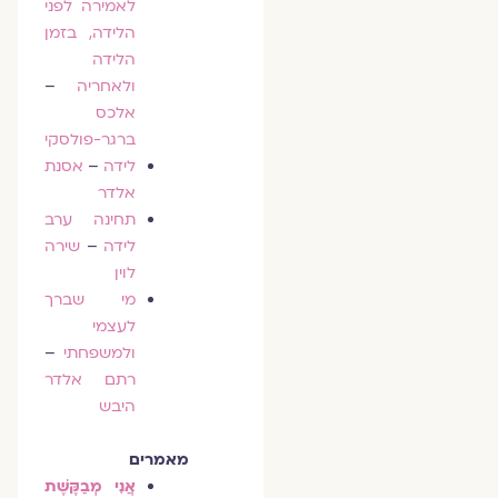
לאמירה לפני
הלידה, בזמן
הלידה
ולאחריה
–
אלכס
ברגר-פולסקי
לידה
–
אסנת
אלדר
תחינה ערב
לידה
–
שירה
לוין
מי שברך
לעצמי
ולמשפחתי
–
רתם אלדר
היבש
מאמרים
אֲנִי מְבַקֶּשֶׁת