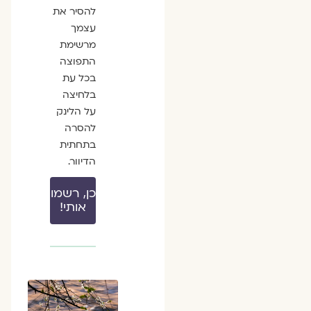
להסיר את
עצמך
מרשימת
התפוצה
בכל עת
בלחיצה
על הלינק
להסרה
בתחתית
הדיוור.
כן, רשמו
אותי!