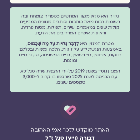
גלויה היא מגזין מקוון המתקיים כספריה צומחת ובה
רשומות רבות מאת כותבות וכותבים מגוונים המביעים
קולות שונים במאמרים, שירים, תפילות, מסות פרוזה,
וראיונות אישיים המרחיבים את הדעת.
מטרת המגזין היא
לְדַבֵּר גְּלוּיוֹת עַל מָה שֶׁכָּמוּס
,
באמצעות הנגשת ידע על זוגיות, הלכה ומיניות ובכללם:
רווקות, אירוסין, חיי נישואין, בניית המשפחה, טקסי חיים
ומוגנוּת.
המגזין נוסד בשנת 2019 על-ידי הרבנית שרה סגל־כץ.
עם הכניסה לשנת 2025 פורסמו בו קרוב ל-3,000
טקסטים שונים.
האתר מוקדש לזכר אמי האהובה
דבורה (וייץ) סגל ז"ל