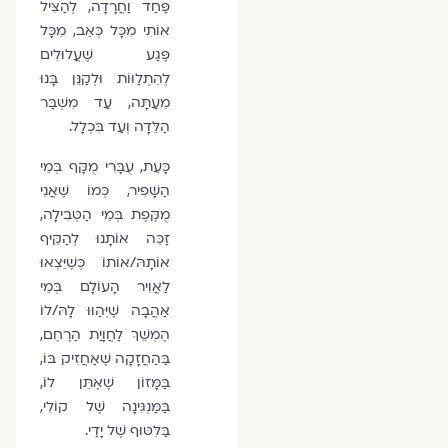
פַּחַד וַחֲרָדָה, לְהַצִּיל
אוֹתִי מִכָּל כְּאֵב, מִכָּל
פֶּגַע שֶׁעֲלוּלִים
לְהִתְלַוּוֹת וּלְקַנֵּן בָּנוּ
מֵעַתָּה, עַד מִשְׁבַּר
הַלֵּדָה וְעַד בִּכְלָל.
כָּעֵת, עֻבָּרִי מֻקָּף בְּמֵי
הַשָּׁפִיר, כְּמוֹ שֶׁאֲנִי
מֻקֶּפֶת בְּמֵי הַטְּבִילָה,
זַכֵּה אוֹתָנוּ לְהַקִּיף
אוֹתָהּ/אוֹתוֹ כְּשֶׁיֵּצְאוּ
לַאֲוִיר הָעוֹלָם בְּמֵי
אַהֲבָה שֶׁיְּהַוּוּ לָהּ/לוֹ
הֶמְשֵׁךְ לַחֲוָיַת הַרֶחֶם,
בַּהַחֲזָקָה שֶׁאַחֲזִיק בּוֹ,
בַּמָּזוֹן שֶׁאֶתֵּן לוֹ,
בַּמַּנְגִּינָה שֶׁל קוֹלִי,
בַּלִּטּוּף שֶׁל יָדַי.