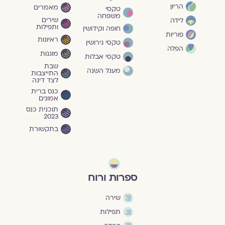
הריון
מאמרים
טקסי
משפחה
שירים
לידה
ותפילות
חופה וקידושין
פוריות
ראיונות
טקסי גירושין
הפלה
מוגנוּת
טקסי אבלות
שבת
מעגל השנה
התייצבות
לצד דינה
כנס ברית
אמונים
תוכנית כנס
2023
בתקשורת
ספרות ורוח
שירה
תפילות