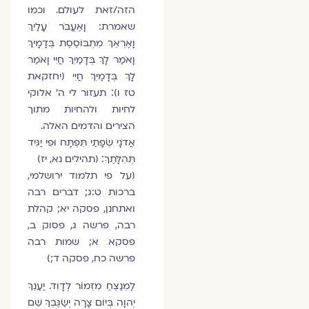
הזה/זאת לעולם. וכמו
שאמרת: וָאֶעֱבֹר עָלַיִךְ
וָאֶרְאֵךְ מִתְבּוֹסֶסֶת בְּדָמָיִךְ
וָאֹמַר לָךְ בְּדָמַיִךְ חֲיִי וָאֹמַר
לָךְ בְּדָמַיִךְ חֲיִי (יחזקאת
טז ו)׃ תעזור לי ה' אלוקי
לחיות ולהחיות מתוך
הצירים והדמים האלה.
אֲדֹנָי שְׂפָתַי תִּפְתָּח וּפִי יַגִּיד
תְּהִלָּתֶךָ׃ (תהילים נא, יז)
(על פי תלמוד ירושלמי,
ברכות ט:ג; דברים רבה
ואתחנן, פסקה יא; קהלת
רבה, פרשה ג, פסוק ב,
פסקא א; שמות רבה
פרשה כח, פסקה ד;)
לַמְנַצֵּחַ מִזְמוֹר לְדָוִד. יַעַנְךָ
יְהוָה בְּיוֹם צָרָה יְשַׂגֶּבְךָ שֵׁם