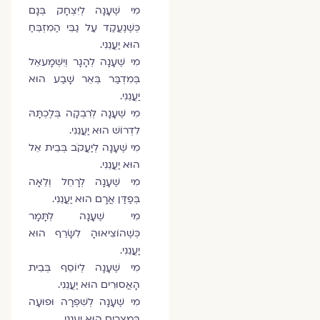
מִי שֶׁעָנָה לְיִצְחָק בְּנָם
כְּשֶׁנֶעֱקַד עַל גַבֵּי הַמִזְבֵּחַ
הוּא יַעֲנֵנִי.
מִי שֶׁעָנָה לְהָגָר וְיִשְׁמָעאֵל
בְּמִדְבַּר בְּאֵר שָׁבַע הוּא
יַעֲנֵנִי.
מִי שֶׁעָנָה לְרִבְקָה בְּלֶכְתָּהּ
לִדְרוֺשׁ הוּא יַעֲנֵנִי.
מִי שֶׁעָנָה לְיַעֲקֹב בְּבֵית אֵל
הוּא יַעֲנֵנִי.
מִי שֶׁעָנָה לְרָחֵל וְלֵאָה
בְּפַדַּן אֲרָם הוּא יַעֲנֵנִי.
מִי שֶׁעָנָה לְתָּמָר
כְּשֶׁהוֺצִיאוּהָ לִשָּׂרֵף הוּא
יַעֲנֵנִי.
מִי שֶׁעָנָה לְיוֺסֵף בְּבֵית
הָאֲסוּרִים הוּא יַעֲנֵנִי.
מִי שֶׁעָנָה לְשִׁפְרָה וּפוּעָה
בְּמִצְרָיִם הוּא יַעֲנֵנִי.