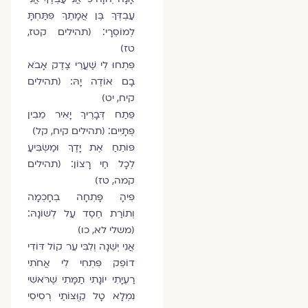
עַבְדְּךָ בֶּן אֲמָתֶךָ פִּתַּחְתָּ
לְמוֹסֵרָי׃ (תהילים קטז,
טז)
פִּתְחוּ לִי שַׁעֲרֵי צֶדֶק אָבֹא
בָם אוֹדֶה יָהּ: (תהילים
קיח, יט)
פֵּתַח דְּבָרֶיךָ יָאִיר מֵבִין
פְּתָיִים׃ (תהילים קיח, קל)
פּוֹתֵחַ אֶת יָדֶךָ וּמַשְׂבִּיעַ
לְכָל חַי רָצוֹן׃ (תהילים
קמה, טז)
פִּיהָ פָּתְחָה בְחָכְמָה
וְתוֹרַת חֶסֶד עַל לְשׁוֹנָהּ׃
(משלי לא, כו)
אֲנִי יְשֵׁנָה וְלִבִּי עֵר קוֹל דּוֹדִי
דוֹפֵק פִּתְחִי לִי אֲחֹתִי
רַעְיָתִי יוֹנָתִי תַמָּתִי שֶׁרֹּאשִׁי
נִמְלָא טָל קְוֻּצּוֹתַי רְסִיסֵי