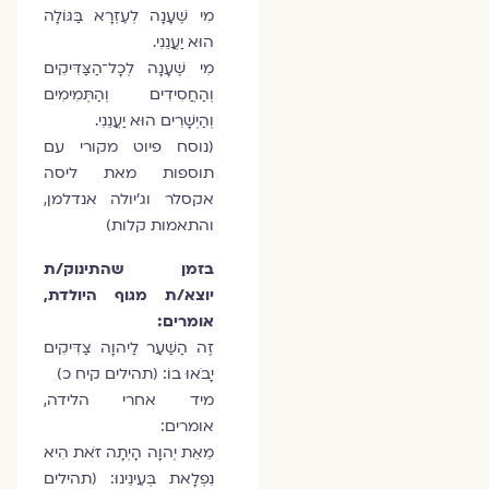
מִי שֶׁעָנָה לְעֶזְרָא בַּגּוֺלָה
הוּא יַעֲנֵנִי.
מִי שֶׁעָנָה לְכָל־הַצַּדִּיקִים
וְהַחֲסִידִים וְהַתְּמִימִים
וְהַיְשָׁרִים הוּא יַעֲנֵנִי.
(נוסח פיוט מקורי עם
תוספות מאת ליסה
אקסלר וג'יולה אנדלמן,
והתאמות קלות)
בזמן שהתינוק/ת
יוצא/ת מגוף היולדת,
אומרים:
זֶה הַשַּׁעַר לַיהוָה צַדִּיקִים
יָבֹאוּ בוֹ: (תהילים קיח כ)
מיד אחרי הלידה,
אומרים:
מֵאֵת יְהוָה הָיְתָה זֹּאת הִיא
נִפְלָאת בְּעֵינֵינוּ: (תהילים