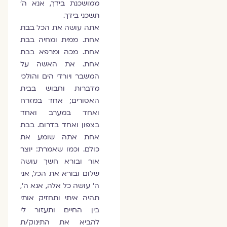
ממושכנת בידך, אנא ה'
תשכני בידך.
אתה עושה את הכל בבת
אחת. ממית ומחיה בבת
אחת. מכה ומרפא בבת
אחת. את האשה על
המשבר ויורדי הים והולכי
מדברות וחבוש בבית
האסורים; אחד במזרח
ואחד במערב ואחד
בצפון ואחד בדרום. בבת
אחת אתה שומע את
כולם. וכמו שאמרת: יוצר
אור ובורא חשך עושה
שלום ובורא את הכל, אני
ה' עושה כל אלה, אנא ה',
תהיה איתי ותחזיק אותי
בין החיים ותעזור לי
להביא את התינוק/ת