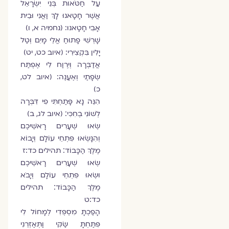
עַל חַטֹּאות בְּנֵי יִשְׂרָאֵל
אֲשֶׁר חָטָאנוּ לָךְ וַאֲנִי וּבֵית
אָבִי חָטָאנוּ: (נחמיה א, ו)
שָׁרְשִׁי פָתוּחַ אֱלֵי מָיִם וְטַל
יָלִין בִּקְצִירִי: (איוב כט, יט)
אֲדַבְּרָה וְיִרְוַח לִי אֶפְתַּח
שְׂפָתַי וְאֶעֱנֶה: (איוב לט,
כ)
הִנֵּה נָא פָּתַחְתִּי פִי דִּבְּרָה
לְשׁוֹנִי בְחִכִּי׃ (איוב לג, ב)
שְׂאוּ שְׁעָרִים רָאשֵׁיכֶם
וְהִנָּשְׂאוּ פִּתְחֵי עוֹלָם וְיָבוֹא
מֶלֶךְ הַכָּבוֹד׃ תהילים כד:ז
שְׂאוּ שְׁעָרִים רָאשֵׁיכֶם
וּשְׂאוּ פִּתְחֵי עוֹלָם וְיָבֹא
מֶלֶךְ הַכָּבוֹד׃ תהילים
כד:ט
הָפַכְתָּ מִסְפְּדִי לְמָחוֹל לִי
פִּתַּחְתָּ שַׂקִּי וַתְּאַזְּרֵנִי