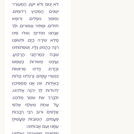
לֹא יָנוּם וְלֹא יִישָׂן. הַמְעוֹרֵר
יְשֵׂנִים הַמֵּקִיץ רְדוּמִים.
וְסוֹמֵךְ נוֹפְלִים. וְרוֹפֵא
חוֹלִים. וּמַתִּיר אֲסוּרִים. וּלְךָ
אֲנַחְנוּ מוֹדִים: וְאִלּוּ פִינוּ
מָלֵא שִׂירָה כַיָּם. וּלְשׂוֹנֵנוּ
רִנָּה כַּהֲמוֹן גַּלָּיו. וְשִׁפְתוֹתֵינוּ
שְׂבָח כְּמֶרְחֲבֵי הָרָקִיעַ.
וְעֵינֵינוּ מְאִירוֹת כַּשֶּׁמֶשׂ
וְכַיָּרֵחַ. וְיָדֵינוּ פְרוּשׁוֹת
כְּנִשְׂרֵי שָׂמָיִם. וְרַגְלֵינוּ קַלּוֹת
כָּאַיָּלוֹת. אֵין אָנוּ מַסְפִּיקִין
לְהוֹדוֹת לְךָ יְהֹוָה אֱלֹהֵינוּ.
וּלְבָרֵךְ אֶת שִׂמְךָ מַלְכֵּנוּ.
עַל אַחַת מֵאֶלֶף אַלְפֵי
אֲלָפִים וְרוֹב רִבֵּי רְבָבוֹת
פְּעָמִים. הַטּוֹבוֹת שֶׂעָשִׁיתָ
עִמָּנוּ וְעִם אֲבוֹתֵינוּ:
מִלְּפָנִים מִמִּצְרַיִם גְּאַלְתָּנוּ