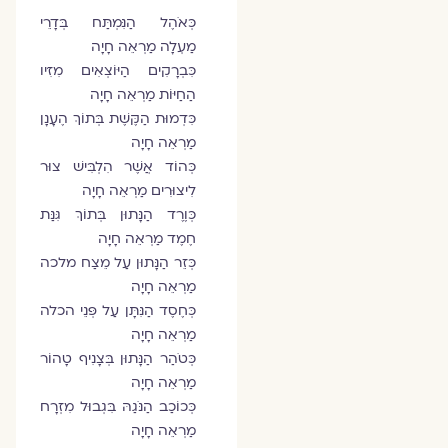
כְּאֹהֶל הַנִּמְתַּח בְּדָרֵי
מַעְלָה מַרְאֵה חָיָה
כִּבְרָקִים הַיּוֹצְאִים מִזִּיו
הַחַיּוֹת מַרְאֵה חָיָה
כִּדְמוּת הַקֶּשֶׁת בְּתוֹךְ הֶעָנָן
מַרְאֵה חָיָה
כְּהוֹד אֲשֶׁר הִלְבִּישׁ צוּר
לִיצוּרִים מַרְאֵה חָיָה
כְּוֶרֶד הַנָּתוּן בְּתוֹךְ גִּנַּת
חֶמֶד מַרְאֵה חָיָה
כְּזֵר הַנָּתוּן עַל מֵצַח מלכה
מַרְאֵה חָיָה
כְּחֶסֶד הַנִּתָּן עַל פְּנֵי הכלה
מַרְאֵה חָיָה
כְּטֹהַר הַנָּתוּן בְּצָנִיף טָהוֹר
מַרְאֵה חָיָה
כְּכוֹכַב הַנֹּגַהּ בִּגְבוּל מִזְרָח
מַרְאֵה חָיָה