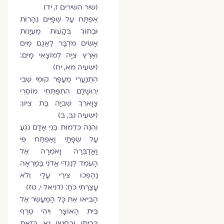
(שיר השירים ז, יד)
אֶפְתַּח עַל שְׁפָיִים נְהָרוֹת
וּבְתוֹךְ בְּקָעוֹת מַעְיָנוֹת
אָשִׂים מִדְבָּר לַאֲגַם מַיִם
וְאֶרֶץ צִיָּה לְמוֹצָאֵי מָיִם:
(ישעיה מא, יח)
הִתְנַעֲרִי מֵעָפָר קוּמִי שְּׁבִי
יְרוּשָׁלָ‍ִם הִתְפַּתְּחִי מוֹסְרֵי
צַוָּארֵךְ שְׁבִיָּה בַּת צִיּוֹן:
(ישעיה נב, ב)
וְהִנֵּה כִּדְמוּת בְּנֵי אָדָם נֹגֵעַ
עַל שְׂפָתָי וָאֶפְתַּח פִּי
וָאֲדַבְּרָה וָאֹמְרָה אֶל
הָעֹמֵד לְנֶגְדִּי אֲדֹנִי בַּמַּרְאָה
נֶהֶפְכוּ צִירַי עָלַי וְלֹא
עָצַרְתִּי כֹּחַ׃ (דניאל י, טז)
הָבִיאוּ אֶת כָּל הַמַּעֲשֵׂר אֶל
בֵּית הָאוֹצָר וִיהִי טֶרֶף
בְּבֵיתִי וּבְחָנוּנִי נָא בָּזֹאת