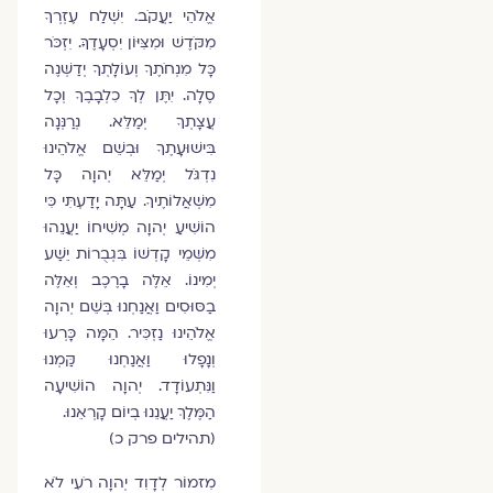
אֱלֹהֵי יַעֲקֹב. יִשְׁלַח עֶזְרְךָ
מִקֹּדֶשׁ וּמִצִּיּוֹן יִסְעָדֶךָּ. יִזְכֹּר
כָּל מִנְחֹתֶךָ וְעוֹלָתְךָ יְדַשְּׁנֶה
סֶלָה. יִתֶּן לְךָ כִלְבָבֶךָ וְכָל
עֲצָתְךָ יְמַלֵּא. נְרַנְּנָה
בִּישׁוּעָתֶךָ וּבְשֵׁם אֱלֹהֵינוּ
נִדְגֹּל יְמַלֵּא יְהוָה כָּל
מִשְׁאֲלוֹתֶיךָ. עַתָּה יָדַעְתִּי כִּי
הוֹשִׁיעַ יְהוָה מְשִׁיחוֹ יַעֲנֵהוּ
מִשְּׁמֵי קָדְשׁוֹ בִּגְבֻרוֹת יֵשַׁע
יְמִינוֹ. אֵלֶּה בָרֶכֶב וְאֵלֶּה
בַסּוּסִים וַאֲנַחְנוּ בְּשֵׁם יְהוָה
אֱלֹהֵינוּ נַזְכִּיר. הֵמָּה כָּרְעוּ
וְנָפָלוּ וַאֲנַחְנוּ קַּמְנוּ
וַנִּתְעוֹדָד. יְהוָה הוֹשִׁיעָה
הַמֶּלֶךְ יַעֲנֵנוּ בְיוֹם קָרְאֵנוּ.
(תהילים פרק כ)
מִזמוֹר לְדָוִד יְהוָה רֹעִי לֹא