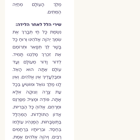
מֶלֶךְ הָעוֹלָם מְחַיֵּה
הַמֵּתִים.
שירי הלל לאחר הלידה:
נִשְׂמַת כָּל חַי תְּבָרֵךְ אֶת
שִׂמְךָ יְהֹוָה אֱלֹהֵינוּ וְרוּחַ כָּל
בָּשָׁר לְךָ תְּפָאֵר וּתְרוֹמֵם
אֶת זִכְרְךָ מַלְכֵּנוּ תָּמִיד.
לְדוֹר וָדוֹר מֵעוֹלָם וְעַד
עוֹלָם אַתָּה הוּא הָאֵל.
וּמִבַּלְעֲדֶיךָ אֵין אֱלֹהִים. וְאֵין
לָנוּ מֶלֶךְ גּוֹאֵל וּמוֹשִׂיעַ בְּכָל
עֵת צָרָה וְצוּקָה אֵלָּא
אָתָּה. פּוֹדֶה וּמַצִּיל. מְפַרְנֵס
וּמְרַחֵם. אֱלוֹהַּ כָּל הַבְּרִיּוֹת.
אֲדוֹן הַתּוֹלָדוֹת. הַמְּהֻלָּל
בַּתֻּשְׂבָּחוֹת. הַמַּנְהִיג עוֹלָמוֹ
בְּחֶסֶד. וּבִרְיּוֹתָיו בְּרַחֲמִים
רַבִּים. וַיהֹוָה אֱלֹהִים אֱמֶת.