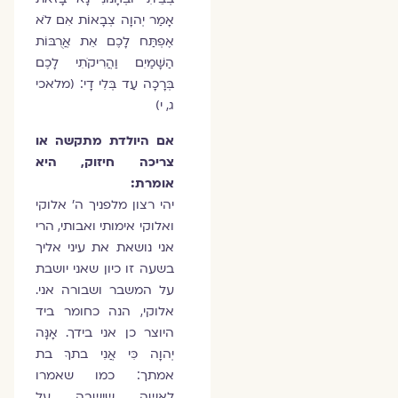
אָמַר יְהוָה צְבָאוֹת אִם לֹא
אֶפְתַּח לָכֶם אֵת אֲרֻבּוֹת
הַשָּׁמַיִם וַהֲרִיקֹתִי לָכֶם
בְּרָכָה עַד בְּלִי דָי׃ (מלאכי
ג, י)
אם היולדת מתקשה או
צריכה חיזוק, היא
אומרת:
יהי רצון מלפניך ה' אלוקי
ואלוקי אימותי ואבותי, הרי
אני נושאת את עיני אליך
בשעה זו כיון שאני יושבת
על המשבר ושבורה אני.
אלוקי, הנה כחומר ביד
היוצר כן אני בידך. אָנָּה
יְהוָה כִּי אֲנִי בתךָ בת
אמתך׃ כמו שאמרו
לאשה שישבה על