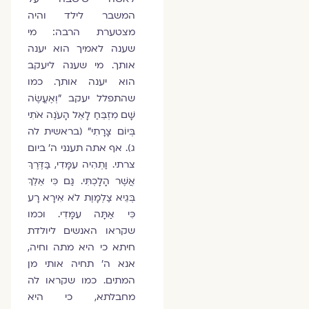
המשבר לילד והיה
מצטערת הרבה: מי
שענה לאמיך הוא יענה
אותך. מי שענה ליעקב
הוא יענה אותך. כמו
שהתפלל יעקב "וְאֶעֱשֶׂה
שָּׁם מִזְבֵּחַ לָאֵל הָעֹנֶה אֹתִי
בְּיוֹם צָרָתִי" (בראשית לה
ג). אף אתה תענני ה' ביום
צרתי. וַתְהִיה עִמָּדִי, בַּדֶּרֶךְ
אֲשֶׁר הָלָכְתִּי. גַּם כִּי אֵלֵךְ
בְּגֵיא צַלְמָוֶת לֹא אִירָא רָע
כִּי אַתָּה עִמָּדִי. וכמו
שקראו האנשים ליולדת
חיתא כי היא מתה וחיה,
אנא ה' תחיה אותי מן
המתים. כמו שקראו לה
מחבלתא, כי היא