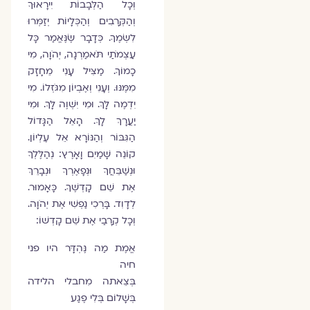
וְכָל הַלְּבָבוֹת יִירָאוּךָ
וְהַקְּרָבִים וְהַכְּלָיוֹת יְזַמְּרוּ
לִשְׂמֶךָ. כְּדָבָר שֶׂנֶּאֱמַר כָּל
עַצְמֹתַי תֹּאמַרְנָה, יְהֹוָה, מִי
כָמוֹךָ. מַצִּיל עָנִי מֵחָזָק
מִמֶּנּוּ. וְעָנִי וְאֶבְיוֹן מִגֹּזְלוֹ. מִי
יִדְמֶה לָּךְ. וּמִי יִשְׁוֶה לָּךְ. וּמִי
יַעֲרָךְ לָךְ. הָאֵל הַגָּדוֹל
הַגִּבּוֹר וְהַנּוֹרָא אֵל עֶלְיוֹן.
קוֹנֵה שָׁמַיִם וָאָרֶץ: נְהַלֶּלְךָ
וּנְשַׁבֵּחֲךָ וּנְפָאֶרְךָ וּנְבָרֵךְ
אֶת שֵׁם קָדְשֶׁךָ. כָּאָמוּר.
לְדָוִד. בָּרְכִי נַפְשִׁי אֶת יְהֹוָה.
וְכָל קְרָבַי אֶת שֵׁם קָדְשׁוֹ:
אֱמֶת מַה נֶּהְדָּר היו פני
חיה
בְּצֵאתה מִחבלי הלידה
בְּשָׁלוֹם בְּלִי פֶגַע