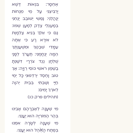
אֶחְסָר: בִּנְאוֹת דֶּשֶׁא
יַרְבִּיצֵנִי עַל מֵי מְנֻחוֹת
יְנַהֲלֵנִי: נַפְשִׁי יְשׁוֹבֵב יַנְחֵנִי
בְמַעְגְּלֵי צֶדֶק לְמַעַן שְׁמוֹ:
גַּם כִּי אֵלֵךְ בְּגֵיא צַלְמָוֶת
לֹא אִירָא רָע כִּי אַתָּה
עִמָּדִי שִׁבְטְךָ וּמִשְׁעַנְתֶּךָ
הֵמָּה יְנַחֲמֻנִי: תַּעֲרֹךְ לְפָנַי
שֻׁלְחָן נֶגֶד צֹרְרָי דִּשַּׁנְתָּ
בַשֶּׁמֶן רֹאשִׁי כּוֹסִי רְוָיָה: אַךְ
טוֹב וָחֶסֶד יִרְדְּפוּנִי כָּל יְמֵי
חַיָּי וְשַׁבְתִּי בְּבֵית יְהוָה
לְאֹרֶךְ יָמִים:
(תהילים פרק כג)
מִי שֶׁעָנָה לְאַבְרָהָם אָבִינוּ
בְּהַר הַמּוֺרִיָּה הוּא יַעֲנֵנִי.
מִי שֶׁעָנָה לְשָׂרָה אִמֵּנוּ
בְּפֶתַח הָאֹֽהֶל הוּא יַעֲנֵנִי.