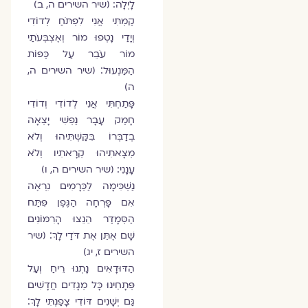
לָיְלָה: (שיר השירים ה, ב)
קַמְתִּי אֲנִי לִפְתֹּחַ לְדוֹדִי
וְיָדַי נָטְפוּ מוֹר וְאֶצְבְּעֹתַי
מוֹר עֹבֵר עַל כַּפּוֹת
הַמַּנְעוּל׃ (שיר השירים ה,
ה)
פָּתַחְתִּי אֲנִי לְדוֹדִי וְדוֹדִי
חָמַק עָבָר נַפְשִׁי יָצְאָה
בְדַבְּרוֹ בִּקַּשְׁתִּיהוּ וְלֹא
מְצָאתִיהוּ קְרָאתִיו וְלֹא
עָנָנִי: (שיר השירים ה, ו)
נַשְׁכִּימָה לַכְּרָמִים נִרְאֶה
אִם פָּרְחָה הַגֶּפֶן פִּתַּח
הַסְּמָדַר הֵנֵצוּ הָרִמּוֹנִים
שָׁם אֶתֵּן אֶת דֹּדַי לָךְ׃ (שיר
השירים ז, יג)
הַדּוּדָאִים נָתְנוּ רֵיחַ וְעַל
פְּתָחֵינוּ כָּל מְגָדִים חֲדָשִׁים
גַּם יְשָׁנִים דּוֹדִי צָפַנְתִּי לָךְ׃