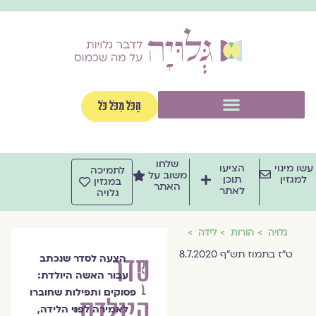
וג
וכן
תפריט
הַכֹּל מִכֹּל כֹּל
שלחו
שו מינוי
הציעו
לתמיכה
משוב על
למגזין
תוכן
במגזין
האתר
לאתר
גלויה
גלויה
הורות
לידה
ט"ז בתמוז תש"ף 8.7.2020
סדר
הצעה לסדר שנכתב
אלכס
עבור האשה היולדת:
ברגר-פולסקי
פסוקים ותפילות שחוברו
היולדת:
לאמירה לפני הלידה,