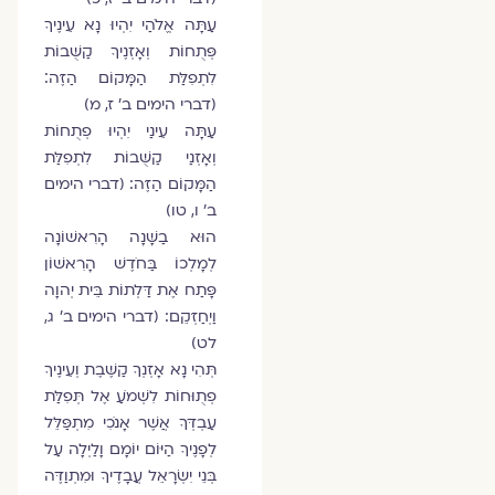
עַתָּה אֱלֹהַי יִהְיוּ נָא עֵינֶיךָ
פְּתֻחוֹת וְאָזְנֶיךָ קַשֻּׁבוֹת
לִתְפִלַּת הַמָּקוֹם הַזֶּה׃
(דברי הימים ב’ ז, מ)
עַתָּה עֵינַי יִהְיוּ פְתֻחוֹת
וְאָזְנַי קַשֻּׁבוֹת לִתְפִלַּת
הַמָּקוֹם הַזֶּה: (דברי הימים
ב’ ו, טו)
הוּא בַשָּׁנָה הָרִאשׁוֹנָה
לְמָלְכוֹ בַּחֹדֶשׁ הָרִאשׁוֹן
פָּתַח אֶת דַּלְתוֹת בֵּית יְהוָה
וַיְחַזְּקֵם: (דברי הימים ב’ ג,
לט)
תְּהִי נָא אָזְנְךָ קַשֶּׁבֶת וְעֵינֶיךָ
פְתֻוּחוֹת לִשְׁמֹעַ אֶל תְּפִלַּת
עַבְדְּךָ אֲשֶׁר אָנֹכִי מִתְפַּלֵּל
לְפָנֶיךָ הַיּוֹם יוֹמָם וָלַיְלָה עַל
בְּנֵי יִשְׂרָאֵל עֲבָדֶיךָ וּמִתְוַדֶּה