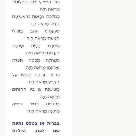
כְּנֵר הַמֵּצִיץ מִבֵּין הַחַלּוֹנוֹת
מַרְאֵה חָיָה
כְּמלכת צְבָאוֹת בְּרֹאשׁ עַם
קֹדֶשׁ מַרְאֵה חָיָה
כְּפַעֲמוֹנֵי זָהָב בְּשׁוּלֵי
הַמְּעִיל מַרְאֵה חָיָה
כְּצוּרַת הַבַּיִת וּפָרֹכֶת
הָעֵדוּת מַרְאֵה חָיָה
כִּקְהִלָּה מְכֻסָּה תְּכֵלֶת
וְאַרְגָּמָן מַרְאֵה חָיָה
כְּרוֹאֵי זְרִיחַת שֶׁמֶשׁ עַל
הָאָרֶץ מַרְאֵה חָיָה
כְּשׁוֹשַׁנַּת גַּן בֵּין הַחוֹחִים
מַרְאֵה חָיָה
כְּתַבְנִית כְּסִיל וְכִימָה
מִתֵּימָן מַרְאֵה חָיָה
בברית או בטקס נתינת
שם לבת, היולדת