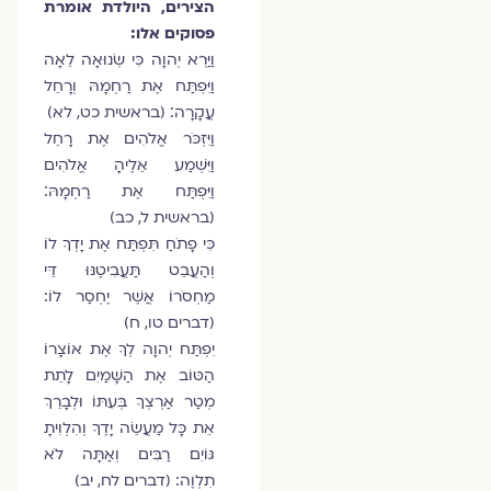
הצירים, היולדת אומרת
פסוקים אלו:
וַיַּרְא יְהוָה כִּי שְׂנוּאָה לֵאָה
וַיִּפְתַּח אֶת רַחְמָהּ וְרָחֵל
עֲקָרָה׃ (בראשית כט, לא)
וַיִּזְכֹּר אֱלֹהִים אֶת רָחֵל
וַיִּשְׁמַע אֵלֶיהָ אֱלֹהִים
וַיִּפְתַּח אֶת רַחְמָהּ׃
(בראשית ל, כב)
כִּי פָתֹחַ תִּפְתַּח אֶת יָדְךָ לוֹ
וְהַעֲבֵט תַּעֲבִיטֶנּוּ דֵּי
מַחְסֹרוֹ אֲשֶׁר יֶחְסַר לוֹ:
(דברים טו, ח)
יִפְתַּח יְהוָה לְךָ אֶת אוֹצָרוֹ
הַטּוֹב אֶת הַשָּׁמַיִם לָתֵת
מְטַר אַרְצְךָ בְּעִתּוֹ וּלְבָרֵךְ
אֵת כָּל מַעֲשֵׂה יָדֶךָ וְהִלְוִיתָ
גּוֹיִם רַבִּים וְאַתָּה לֹא
תִלְוֶה: (דברים לח, יב)