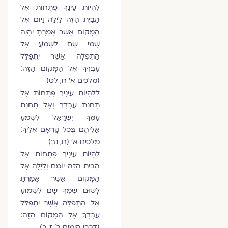
לִהְיוֹת עֵינֶךָ פְתֻחוֹת אֶל
הַבַּיִת הַזֶּה לַיְלָה וָיוֹם אֶל
הַמָּקוֹם אֲשֶׁר אָמַרְתָּ יִהְיֶה
שְׁמִי שָׁם לִשְׁמֹעַ אֶל
הַתְּפִלָּה אֲשֶׁר יִתְפַּלֵּל
עַבְדְּךָ אֶל הַמָּקוֹם הַזֶּה׃
(מלכים א’ ח, לט)
לִלִהְיוֹת עֵינֶיךָ פְתֻחוֹת אֶל
תְּחִנַּת עַבְדְּךָ וְאֶל תְּחִנַּת
עַמְּךָ יִשְׂרָאֵל לִשְׁמֹעַ
אֲלֵיהֶם בְּכֹל קָרְאָם אֵלֶיךָ׃
מלכים א’ (ח, נב)
לִהְיוֹת עֵינֶיךָ פְתֻחוֹת אֶל
הַבַּיִת הַזֶּה יוֹמָם וָלַיְלָה אֶל
הַמָּקוֹם אֲשֶׁר אָמַרְתָּ
לָשׂוּם שִׁמְךָ שָׁם לִשְׁמוֹעַ
אֶל הַתְּפִלָּה אֲשֶׁר יִתְפַּלֵּל
עַבְדְּךָ אֶל הַמָּקוֹם הַזֶּה׃
(דברי הימים ב’ ז, כ)