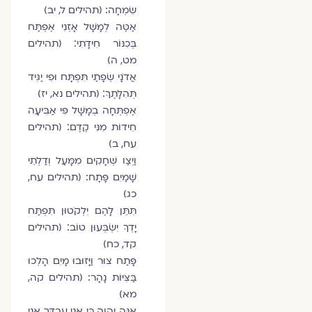
שִׂמְחָה: (תהילים ל, יב)
אַטֶּה לְמָשָׁל אָזְנִי אֶפְתַּח
בְּכִנּוֹר חִידָתִי׃ (תהילים
מט, ה)
אֲדֹנָי שְׂפָתַי תִּפְתָּח וּפִי יַגִּיד
תְּהִלָּתֶךָ׃ (תהילים נא, יז)
אֶפְתְּחָה בְמָשָׁל פִּי אַבִּיעָה
חִידוֹת מִנִּי קֶדֶם׃ (תהילים
עח, ב)
וַיְצַו שְׁחָקִים מִמָּעַל וְדַלְתֵי
שָׁמַיִם פָּתָח: (תהילים עח,
כג)
תִּתֵּן לָהֶם יִלְקֹטוּן תִּפְתַּח
יָדְךָ יִשְׂבְּעוּן טוֹב׃ (תהילים
קד, כח)
פָּתַח צוּר וַיָּזוּבוּ מָיִם הָלְכוּ
בַּצִּיּוֹת נָהָר: (תהילים קה,
מא)
אָנָּה יְהוָה כִּי אֲנִי עַבְדֶּךָ אֲ‍נִי