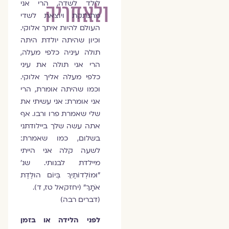
לילד לשדה, הרי אני
ולאחריה
מתנתקת ויוצאת לשדי
העולם להיות איתך אלוקי.
וכיון שהיתה יולדת היתה
תולה עיניה כלפי מעלה,
הרי אני תולה את עיני
כלפי מעלה אליך אלוקי.
וכמו שהיתה אומרת, הרי
אני אומרת: אני עשיתי את
שלי שאמרת פרו ורבו. אף
אתה עשה שלך ביילודתני
בשלום, כמו שאמרת:
לשעה קלה אני הייתי
מיילדת לבנותי. שנ'
"וּמוֹלְדוֹתַיִךְ בְּיוֹם הוּלֶּדֶת
אֹתָךְ" (יחזקאל טז, ד).
(דברים רבה)
לפני הלידה או בזמן