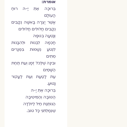
אומרת:
בְּרוּכָה אַתְּ יָ-הּ רוּחַ
הָעוֹלָם
אֲשֶׁר יָצְרָה בָּאִשָּׁה נְקָבִים
נְקָבִים חֲלוּלִים חֲלוּלִים
וְנָטְעָה בְגוּפָהּ
חָכְמָה לִבְנוֹת וּלְהִבָּנוֹת
לִנְטֹעַ נְשָׁמוֹת בִּפְגָרִים
מֵתִים
וּבִינָה שֶׁלַּכֹּל זְמָן וְעֵת תַּחַת
הַשָּׁמַיִם
עֵת לָטַעַת וְעֵת לַעֲקוֹר
נָטוּעַ.
בְּרוּכָה אַתְּ יָ-הּ
הַטּוֹבָה וְהַמֵּיטִיבָה
הַנּוֹתֶנֶת חַיִל לַיּוֹלֵדָה
שֶׁגְּמַלְתִּנִי כָּל טוֹב.