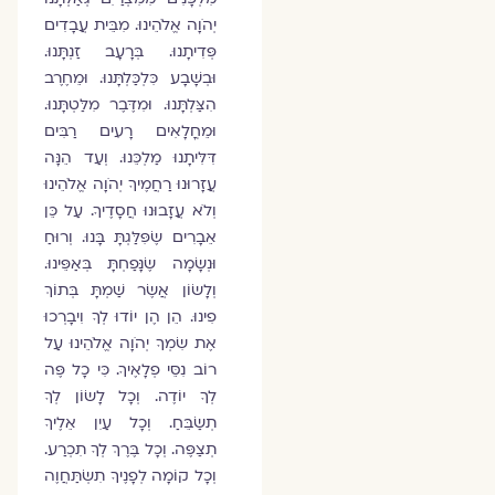
יְהֹוָה אֱלֹהֵינוּ. מִבֵּית עֲבָדִים
פְּדִיתָנוּ. בְּרָעָב זַנְתָּנוּ.
וּבְשָׁבָע כִּלְכַּלְתָּנוּ. וּמֵחֶרֶב
הִצַּלְתָּנוּ. וּמִדֶּבֶר מִלַּטְתָּנוּ.
וּמֵחֳלָאִים רָעִים רַבִּים
דִּלִּיתָנוּ מַלְכֵּנוּ. וְעַד הֵנָּה
עֲזָרוּנוּ רַחֲמֶיךָ יְהֹוָה אֱלֹהֵינוּ
וְלֹא עֲזָבוּנוּ חֲסָדֶיךָ. עַל כֵּן
אֵבָרִים שֶׂפִּלַּגְתָּ בָּנוּ. וְרוּחַ
וּנְשָׂמָה שֶׂנָּפַחְתָּ בְּאַפֵּינוּ.
וְלָשׂוֹן אֲשֶׂר שַׁמְתָּ בְּתוֹךְ
פִינוּ. הֵן הֶן יוֹדוּ לְךָ וִיבָרְכוּ
אֶת שִׂמְךָ יְהֹוָה אֱלֹהֵינוּ עַל
רוֹב נִסֵּי פְלָאֶיךָ. כִּי כָל פֶּה
לְךָ יוֹדֶה. וְכָל לָשׂוֹן לְךָ
תְשַׂבֵּחַ. וְכָל עַיִן אֵלֶיךָ
תְצַפֶּה. וְכָל בֶּרֶךְ לְךָ תִכְרַע.
וְכָל קוֹמָה לְפָנֶיךָ תִשְׂתַּחֲוֶה