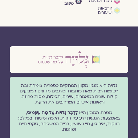
לימוד וכתיבה
משוב
הרצאות
ושיעורים
גלויה היא מגזין מקוון המתקיים כספריה צומחת ובה
רשומות רבות מאת כותבות וכותבים מגוונים המביעים
קולות שונים במאמרים, שירים, תפילות, מסות פרוזה,
וראיונות אישיים המרחיבים את הדעת.
מטרת המגזין היא
לְדַבֵּר גְּלוּיוֹת עַל מָה שֶׁכָּמוּס
,
באמצעות הנגשת ידע על זוגיות, הלכה ומיניות ובכללם:
רווקות, אירוסין, חיי נישואין, בניית המשפחה, טקסי חיים
ומוגנוּת.