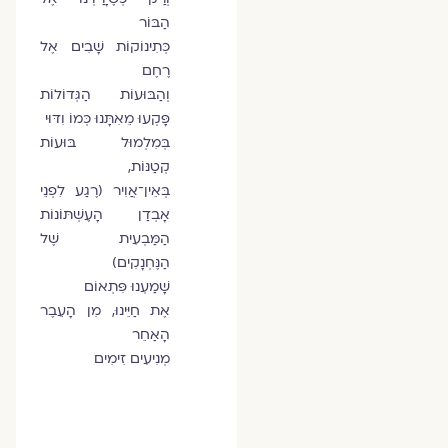
הַבּוֹר
כְּתִינוֹקוֹת שָׁבִים אֶל
רֶחֶם
וְהַבּוּעוֹת הַגְּדוֹלוֹת
פָּקְעוּ מֵאִתָּנוּ כְּמוֹ וִדּוּי
בְּמִלְמוּל בּוּעוֹת
קְטַנּוֹת,
בְּאֵין־אֲוִיר (רֶגַע לִפְנֵי
אָבְדַן הָעֶשְׁתּוֹנוֹת
הַמַּבְעִית שֶׁל
הַנֶּחְנָקִים)
שָׁמַעְנוּ פִּתְאוֹם
אֶת חַיֵּינוּ, מִן הָעֵבֶר
הָאַחֵר
מְנִיעִים זִימִים