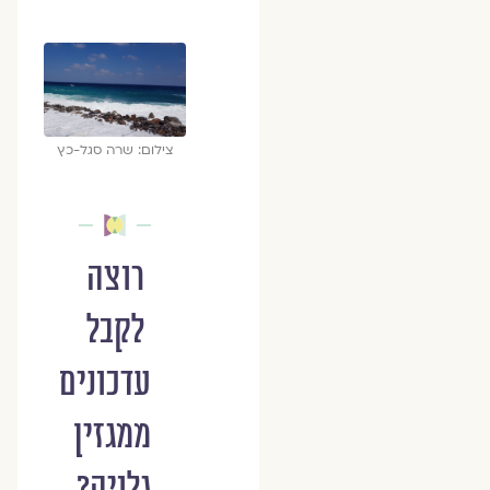
צילום: שרה סגל-כץ
רוצה
לקבל
עדכונים
ממגזין
גלויה?