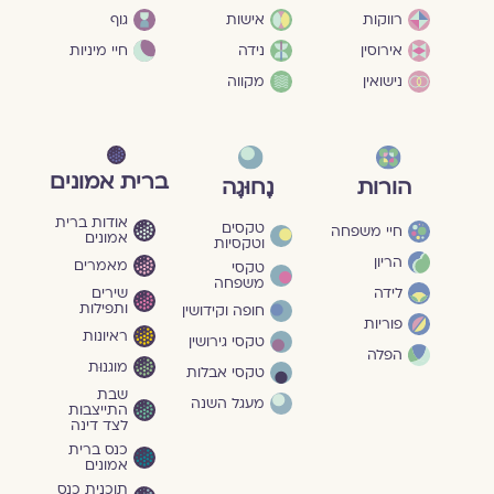
גוף
רווקות
אישות
חיי מיניות
אירוסין
נידה
נישואין
מקווה
ברית אמונים
הורות
נָחוּגָה
אודות ברית
טקסים
חיי משפחה
אמונים
וטקסיות
הריון
מאמרים
טקסי
משפחה
שירים
לידה
ותפילות
חופה וקידושין
פוריות
ראיונות
טקסי גירושין
הפלה
מוגנוּת
טקסי אבלות
שבת
מעגל השנה
התייצבות
לצד דינה
כנס ברית
אמונים
תוכנית כנס