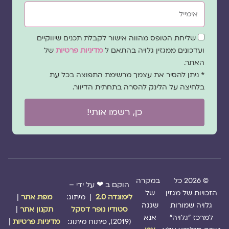
אימייל
שדה
שליחת הטופס מהווה אישור לקבלת תכנים שיווקיים
הסכמה
ועדכונים ממגזין גלויה בהתאם ל
מדיניות פרטיות
של
האתר.
* ניתן להסיר את עצמך מרשימת התפוצה בכל עת
בלחיצה על הלינק להסרה בתחתית הדיוור.
כן, רשמו אותי!
© 2026 כל
במקרה
הוקם ב ❤ על ידי –
הזכויות של מגזין
של
לימונדה 2.0
| מיתוג:
מפת אתר
|
גלויה שמורות
שגגה
סטודיו נופר דסקל
תקנון אתר
|
למרכז "גלויה"
אנא
(2019), פיתוח מיתוג:
מדיניות פרטיות
|