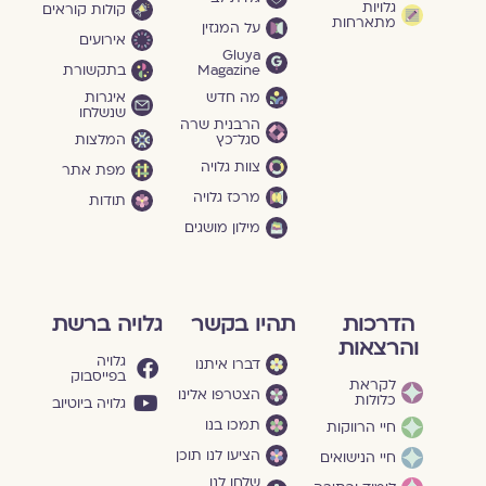
גלויות
קולות קוראים
מתארחות
על המגזין
אירועים
Gluya
Magazine
בתקשורת
מה חדש
איגרות
שנשלחו
הרבנית שרה
סגל־כץ
המלצות
צוות גלויה
מפת אתר
מרכז גלויה
תודות
מילון מושגים
הדרכות
תהיו בקשר
גלויה ברשת
והרצאות
גלויה
דברו איתנו
בפייסבוק
לקראת
הצטרפו אלינו
כלולות
גלויה ביוטיוב
תמכו בנו
חיי הרווקות
הציעו לנו תוכן
חיי הנישואים
שלחו לנו