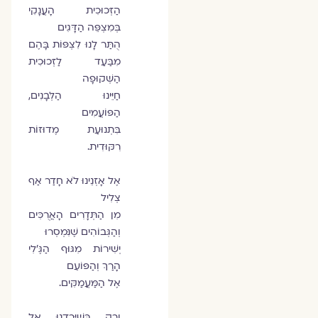
הַזְּכוּכִית הָעֲנָקִי
בְּמִצְפֵּה הַדָּגִים
הֻתַּר לָנוּ לִצְפּוֹת בָּהֶם
מִבַּעַד לַזְּכוּכִית
הַשְּׁקוּפָה
חַיֵּינוּ הַלְּבָנִים,
הַפּוֹעֲמִים
בִּתְנוּעַת מֶדוּזוֹת
רִקּוּדִית.
אֶל אָזְנֵינוּ לֹא חָדַר אַף
צְלִיל
מִן הַתְּדָרִים הָאֲרֻכִּים
וְהַגְּבוֹהִים שֶׁנִּמְסְרוּ
יְשִׁירוֹת מִגּוּף הַגֶּ'לִי
הָרַךְ וְהַפּוֹעֵם
אֶל הַמַּעֲמַקִּים.
וְרַק כְּשֶׁיָּרַדְנוּ אֶל