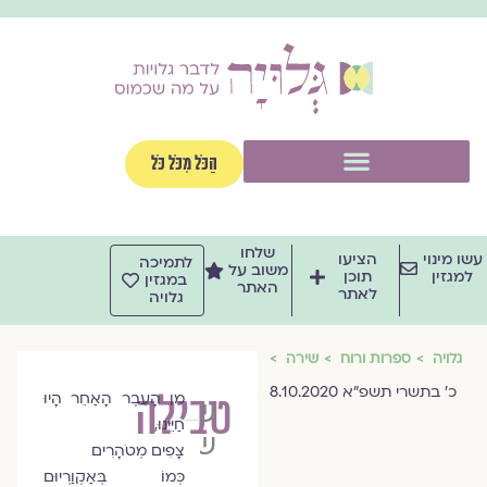
וג
וכן
תפריט
הַכֹּל מִכֹּל כֹּל
שלחו
שו מינוי
הציעו
לתמיכה
משוב על
למגזין
תוכן
במגזין
האתר
לאתר
גלויה
גלויה
ספרות ורוח
שירה
כ׳ בתשרי תשפ״א 8.10.2020
טבילה
מִן הָעֵבֶר הָאַחֵר הָיוּ
שרה
חַיֵּינוּ,
שקל
צָפִים מְטֹהָרִים
כְּמוֹ בְּאַקְוַרְיוּם