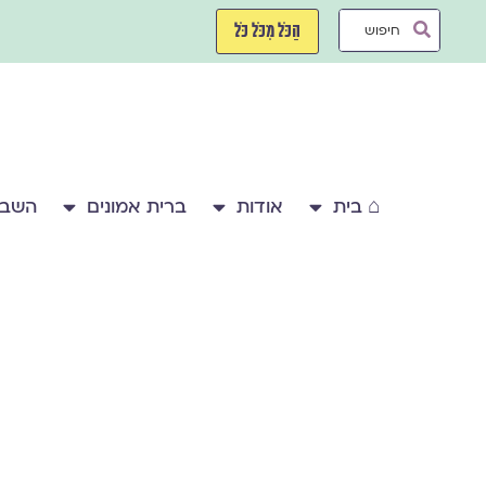
ילוג
Search
תוכן
הַכֹּל מִכֹּל כֹּל
...
⌂ בית
אודות
ברית אמונים
השבע