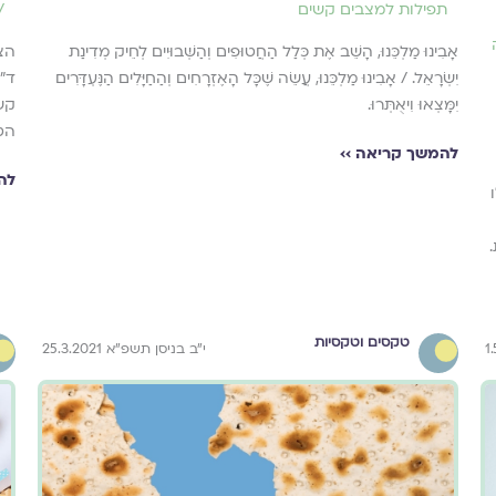
תפילות למצבים קשים
/
אָבִינוּ מַלְכֵּנוּ, הָשֵׁב אֶת כְּלַל הַחֲטוּפִים וְהַשְּׁבוּיִים לְחֵיק מְדִינַת
הצע
יִשְׂרָאֵל. / אָבִינוּ מַלְכֵּנוּ, עֲשֵׂה שֶׁכָּל הָאֶזְרָחִים וְהַחַיָּלִים הַנֶּעְדָּרִים
ד״ר
יִמָּצְאוּ וִיאֻתְּרוּ.
קש
הט
להמשך קריאה ››
לה
טקסים וטקסיות
י״ב בניסן תשפ״א 25.3.2021