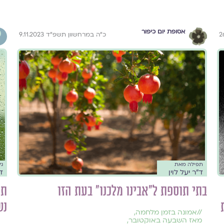
אסופת יום כיפור
כ״ה במרחשוון תשפ״ד 9.11.2023
תפילה מאת
גל
ד״ר יעל לוין
ד״
בתי תוספת ל״אבינו מלכנו״ בעת הזו
תפ
נש
//
אמונה בזמן מלחמה
,
מאז השבעה באוקטובר
,