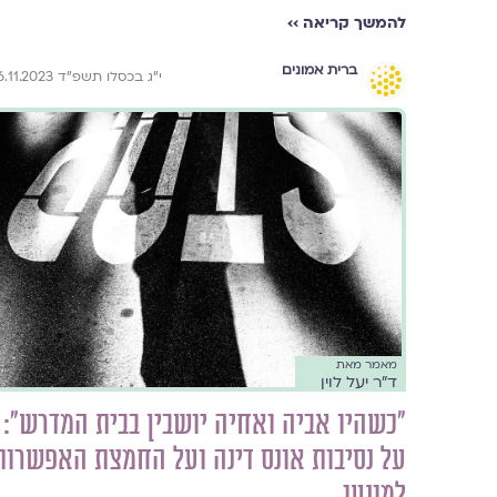
להמשך קריאה ››
ברית אמונים
י״ג בכסלו תשפ״ד 26.11.2023
מאמר מאת
ד"ר יעל לוין
"כשהיו אביה ואחיה יושבין בבית המדרש":
על נסיבות אונס דינה ועל החמצת האפשרות
למונעו