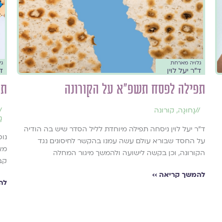
גלויה מארחת
גל
ד״ר יעל לוין
ד״
תפילה לפסח תשפ"א על הקורונה
תפ
//
נָחוּגָה
,
קורונה
/
נ
ד״ר יעל לוין ניסחה תפילה מיוחדת לליל הסדר שיש בה הודיה
נו
על החסד שבורא עולם עשה עמנו בהקשר לחיסונים נגד
מאת
הקורונה, וכן בקשה לישועה ולהמשך מיגור המחלה
קבו
להמשך קריאה ››
לה