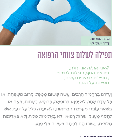
גלויה מארחת
ד"ר יעל לוין
תפילה לשלום צוותי הרפואה
//
אני-את/ה אני-זולת
,
רפואת הגוף
,
תפילות לחיבור
,
תפילות למצבים קשים
,
תפילות על הגוף
וְעָזְרֵנוּ בְּרַחֲמֶיךָ הָרַבִּים וַעֲשֵׂה שֶׁשּׁוּם מְטֻפָּל, קָרוֹב מִשְׁפָּחָה, אוֹ
כָּל אָדָם אַחֵר, לֹא יִפְגַּע בְּרוֹפְאָה, בְּרוֹפֵא, בְּאָחוֹת, בְּאָח אוֹ
בִּשְׁאָר עוֹבְדֵי מַעֲרֶכֶת הַבְּרִיאוּת, וְלֹא יַעֲלֶה כְּלָל עַל דַּעַת אִישׁ
לִתְקֹף מַעֲנִיקֵי שֵׁרוּת רְפוּאִי, לֹא בְּאַלִּימוּת פִיזִית וְלֹא בְּאַלִּימוּת
מִלּוּלִית, וְיָשׁוּבוּ הֵם לְבֵיתָם בְּשָׁלוֹם בְּלִי פֶגַע.