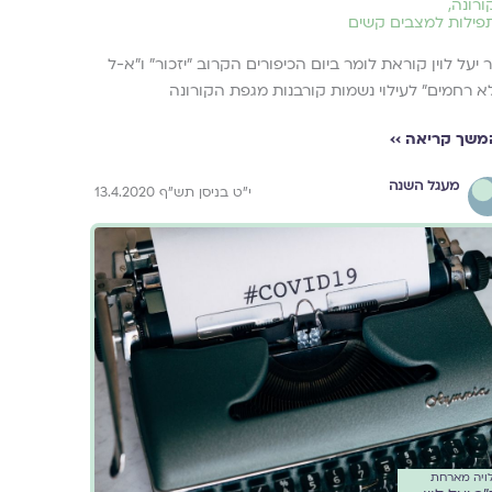
ורונה
,
פילות למצבים קשים
 יעל לוין קוראת לומר ביום הכיפורים הקרוב "יזכור" ו"א-ל
א רחמים" לעילוי נשמות קורבנות מגפת הקורונה
משך קריאה ››
מעגל השנה
י"ט בניסן תש"ף 13.4.2020
ויה מארחת