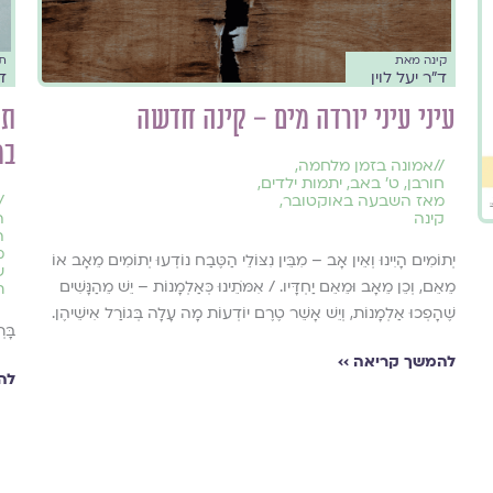
קינה מאת
ת
ד״ר יעל לוין
ד״
עיני עיני יורדה מים – קינה חדשה
תפ
במת
//
אמונה בזמן מלחמה
,
חורבן
,
ט׳ באב
,
יתמות ילדים
,
מאז השבעה באוקטובר
,
/
קינה
ה
ה
מ
יְתוֹמִים הָיִינוּ וְאֵין אָב – מִבֵּין נִצּוֹלֵי הַטֶּבַח נוֹדְעוּ יְתוֹמִים מֵאָב אוֹ
ש
מֵאֵם, וְכֵן מֵאָב וּמֵאֵם יַחְדָּיו. / אִמֹּתֵינוּ כְּאַלְמָנוֹת – יֵשׁ מֵהַנָּשִׁים
ת
שֶׁהָפְכוּ אַלְמָנוֹת, וְיֵשׁ אָשֵׁר טֶרֶם יוֹדְעוֹת מָה עָלָה בְּגוֹרַל אִישֵׁיהֶן.
בָּר
להמשך קריאה ››
לה