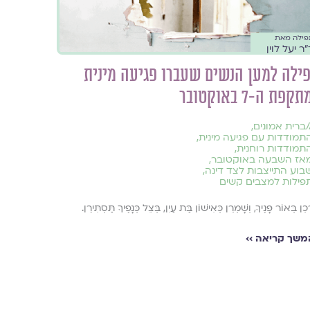
פילה מאת
ר יעל לוין
ילה למען הנשים שעברו פגיעה מינית
קפת ה-7 באוקטובר
/
ברית אמונים
,
תמודדות עם פגיעה מינית
,
תמודדות רוחנית
,
אז השבעה באוקטובר
,
בוע התייצבות לצד דינה
,
פילות למצבים קשים
ְכֵן בְּאוֹר פָּנֶיךָ, וְשָׁמְרֵן כְּאִישׁוֹן בַּת עַיִן, בְּצֵל כְּנָפֶיךָ תַּסְתִּירֵן.
משך קריאה ››