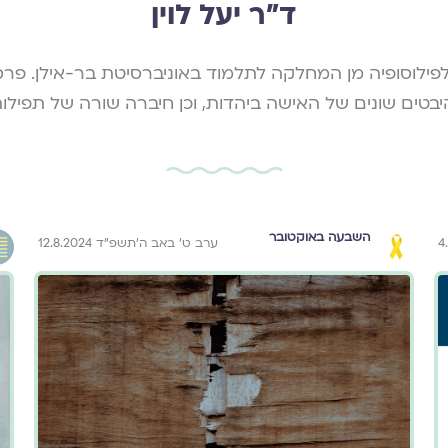
ד״ר יעל לוין
פילוסופיה מן המחלקה לתלמוד באוניברסיטת בר-אילן. פרס
בטים שונים של האישה ביהדות, וכן חיברה שורה של תפיל
השבעה באוקטובר
ערב ט׳ באב ה׳תשפ״ד 12.8.2024