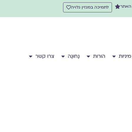
 האתר
לתמיכה במגזין גלויה
מיניות
הורות
נָחוּגָה
צרו קשר