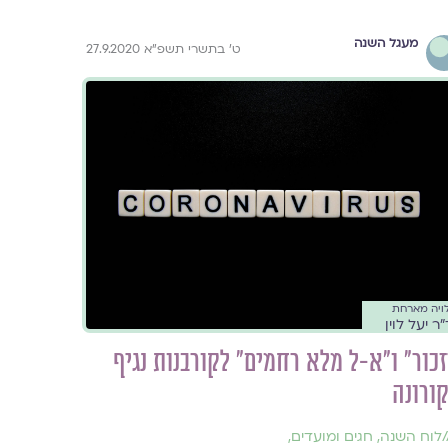
מעגל השנה
ט׳ בתשרי תשפ״א 27.9.2020
ויה מארחת
ר יעל לוין
זכור" ו"א-ל מלא רחמים" לקורבנות נגיף
ורונה
/
לוח השנה, חגים ומועדים
,