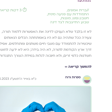
//
ברית אמונים
,
⏱️ 3 דקות קריאה
התמודדות עם פגיעה מינית
,
חשבון נפש
,
מוגנות
,
שבוע התייצבות לצד דינה
לא זו בלבד שלא העניקו לדינה את האפשרות ללמוד תורה,
צעירה ככל שתהיה גם לא היו באמתחתה הכלים הנאותים
שיכשירוה להתמודד עם מצבי חיים משתנים ומתחלפים. אפילו
דרך ארץ הקודמת לתורה, לא היה בידה; היא לא ידעה לחוש
חשדנות כלפי זרים, ולא חינכוה לגלות במידת הצורך התנגדות.
להמשך קריאה ››
ספרות ורוח
כ״א באייר ה׳תשע״ג 1.5.2023