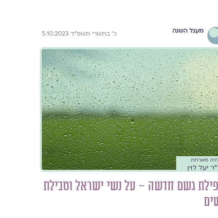
מעגל השנה
כ׳ בתשרי תשפ״ד 5.10.2023
ויה מארחת
ר יעל לוין
ילת גשם חדשה – על נשי ישראל וטבילת
ים