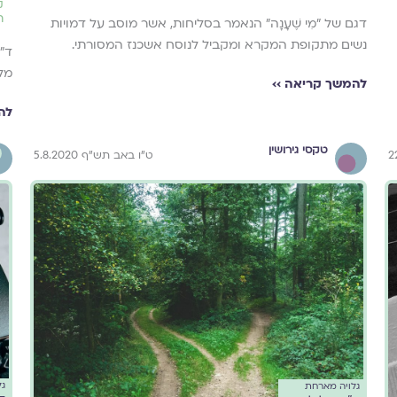
ק
ת
דגם של "מִי שֶׁעָנָה" הנאמר בסליחות, אשר מוסב על דמויות
נשים מתקופת המקרא ומקביל לנוסח אשכנז המסורתי.
ד״ר
מל
להמשך קריאה ››
לה
טקסי גירושין
ט"ו באב תש"ף 5.8.2020
גל
גלויה מארחת