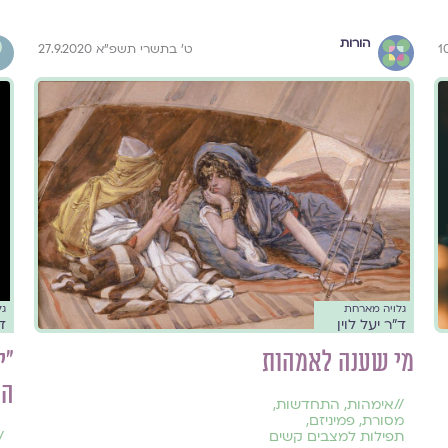
הורות
ט׳ בתשרי תשפ״א 27.9.2020
גל
גלויה מארחת
ד"
ד"ר יעל לוין
"י
מי שענה לאמהות
הק
//
אימהות
,
התחדשות
,
מסורת
,
פמיניזם
,
/
תפילות למצבים קשים