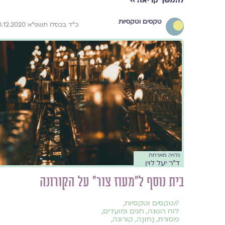
להמשך קריאה ››
טקסים וטקסיות
כ"ד בכסלו תשפ"א 10.12.2020
גלויה מארחת
ד"ר יעל לוין
בית נוסף ל"מעוז צור" על הקורונה
//
טקסים וטקסיות
,
לוח השנה, חגים ומועדים
,
מסורת
,
נָחוּגָה
,
קורונה
,