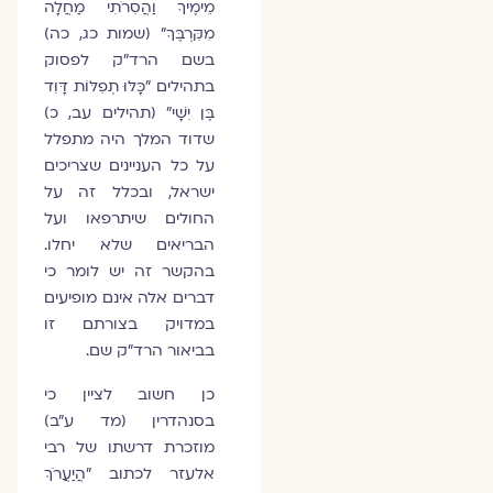
מֵימֶיךָ וַהֲסִרֹתִי מַחֲלָה
מִקִּרְבֶּךָ" (שמות כג, כה)
בשם הרד"ק לפסוק
בתהילים "כָּלּוּ תְפִלּוֹת דָּוִד
בֶּן יִשָׁי" (תהילים עב, כ)
שדוד המלך היה מתפלל
על כל העניינים שצריכים
ישראל, ובכלל זה על
החולים שיתרפאו ועל
הבריאים שלא יחלו.
בהקשר זה יש לומר כי
דברים אלה אינם מופיעים
במדויק בצורתם זו
בביאור הרד"ק שם.
כן חשוב לציין כי
בסנהדרין (מד ע"ב)
מוזכרת דרשתו של רבי
אלעזר לכתוב "הֲיַעֲרֹךְ