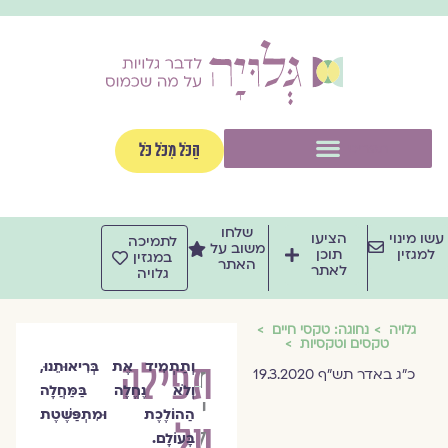
וג
וכן
תפריט
הַכֹּל מִכֹּל כֹּל
שלחו
שו מינוי
הציעו
לתמיכה
משוב על
למגזין
תוכן
במגזין
האתר
לאתר
גלויה
גלויה
נחוגה: טקסי חיים
טקסים וטקסיות
תפילה
וְתַתְמִיד אֶת בְּרִיאוּתֵנוּ,
ד״ר
כ"ג באדר תש"ף 19.3.2020
וְלֹא נֶחֱלֶה בַּמַּחֲלָה
יעל
הַהוֹלֶכֶת וּמִתְפַּשֶּׁטֶת
על
לוין
בָּעוֹלָם.