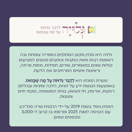
גלויה היא מגזין מקוון המתקיים כספריה צומחת ובה
רשומות רבות מאת כותבות וכותבים מגוונים המביעים
קולות שונים במאמרים, שירים, תפילות, מסות פרוזה,
וראיונות אישיים המרחיבים את הדעת.
מטרת המגזין היא
לְדַבֵּר גְּלוּיוֹת עַל מָה שֶׁכָּמוּס
,
באמצעות הנגשת ידע על זוגיות, הלכה ומיניות ובכללם:
רווקות, אירוסין, חיי נישואין, בניית המשפחה, טקסי חיים
ומוגנוּת.
המגזין נוסד בשנת 2019 על-ידי הרבנית שרה סגל־כץ.
עם הכניסה לשנת 2025 פורסמו בו קרוב ל-3,000
טקסטים שונים.