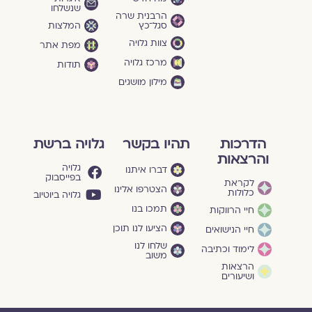
שנשלחו
הרבנית שרה
סגל־כץ
המלצות
צוות גלויה
מפת אתר
מרכז גלויה
תודות
מילון מושגים
הדרכות
תהיו בקשר
גלויה ברשת
והרצאות
גלויה
דברו איתנו
בפייסבוק
לקראת
הצטרפו אלינו
כלולות
גלויה ביוטיוב
תמכו בנו
חיי הרווקות
הציעו לנו תוכן
חיי הנישואים
שלחו לנו
לימוד וכתיבה
משוב
הרצאות
ושיעורים