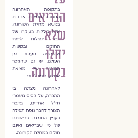
בתקופה האחרונה
הבריאים
התחברו תפילות אחדות
בנושא מחלת הקורונה.
שלא
אלה כוללות בעיקרו של
דבר תפילות לריפוי
החולים ובקשות
יחלו
שהמגפה תעבור מן
העולם. יש גם שהוזכר
בקורונה
המוטיב של מציאת
אמצעי ריפוי לחולי.
לאחרונה ניצתה בי
ההכרה, על בסיס מאמרי
חז"ל אחדים, בדבר
הצורך לחבר נוסח תפילה
בעניין התמדת בריאותם
של מי שבריאים ואינם
חולים במחלת הקורונה.