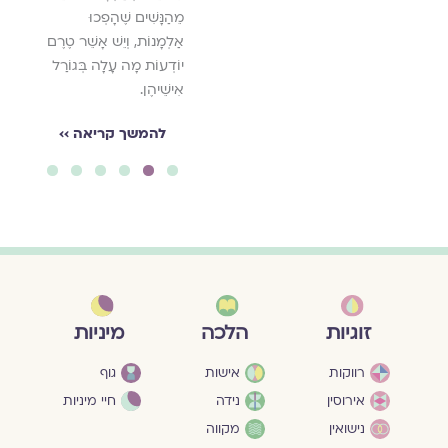
מֵהַנָּשִׁים שֶׁהָפְכוּ
אַלְמָנוֹת, וְיֵשׁ אָשֵׁר טֶרֶם
יוֹדְעוֹת מָה עָלָה בְּגוֹרַל
אִישֵׁיהֶן.
להמשך קריאה ››
6
5
4
3
2
1
מיניות
זוגיות
הלכה
גוף
רווקות
אישות
חיי מיניות
אירוסין
נידה
נישואין
מקווה