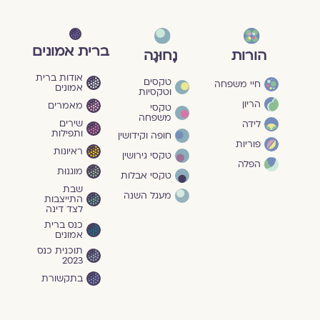
ברית אמונים
הורות
נָחוּגָה
אודות ברית
טקסים
חיי משפחה
אמונים
וטקסיות
הריון
מאמרים
טקסי
משפחה
שירים
לידה
ותפילות
חופה וקידושין
פוריות
ראיונות
טקסי גירושין
הפלה
מוגנוּת
טקסי אבלות
שבת
מעגל השנה
התייצבות
לצד דינה
כנס ברית
אמונים
תוכנית כנס
2023
בתקשורת