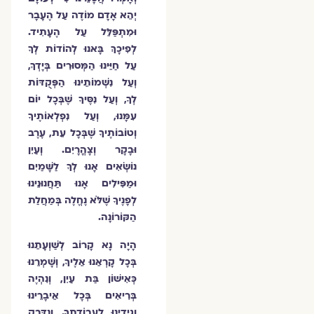
יְהֵא אָדָם מוֹדֶה עַל הֶעָבָר
וּמִתְפַּלֵּל עַל הֶעָתִיד.
לְפִיכָךְ בָּאנוּ לְהוֹדוֹת לְךָ
עַל חַיֵּינוּ הַמְּסוּרִים בְּיָדְךָ,
וְעַל נִשְׁמוֹתֵינוּ הַפְּקֻדּוֹת
לְךָ, וְעַל נִסֶּיךָ שֶׁבְּכָל יוֹם
עִמָּנוּ, וְעַל נִפְלְאוֹתֶיךָ
וְטוֹבוֹתֶיךָ שֶׁבְּכָל עֵת, עֶרֶב
וּבָקָר וְצָהֳרָיִם. וְעַיִן
נוֹשְׂאִים אָנוּ לְךָ לַשָּׁמַיִם
וּמַפִּילִים אָנוּ תַּחֲנוּנֵינוּ
לְפָנֶיךָ שֶׁלֹּא נֶחֱלֶה בְּמַחֲלַת
הַקּוֹרוֹנָה.
הָיָה נָא קָרוֹב לְשַׁוְעָתֵנוּ
בְּכָל קָרְאֵנוּ אֵלֶיךָ, וְשָׁמְרֵנוּ
כְּאִישׁוֹן בַּת עַיִן, וְנִהְיֶה
בְּרִיאִים בְּכָל אֵיבָרֵינוּ
וְגִידֵינוּ לַעֲבוֹדָתֶךָ. וְנִדָּבֵק