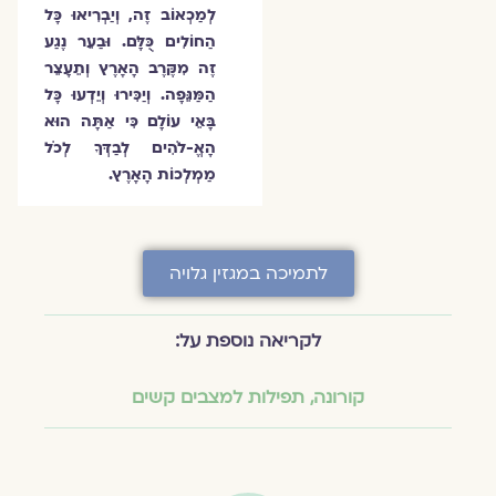
לְמַכְאוֹב זֶה, וְיַבְרִיאוּ כָּל
הַחוֹלִים כֻּלָּם. וּבַעֵר נֶגַע
זֶה מִקֶּרֶב הָאָרֶץ וְתֵעָצֵר
הַמַּגֵּפָה. וְיַכִּירוּ וְיֵדְעוּ כָּל
בָּאֵי עוֹלָם כִּי אַתָּה הוּא
הָאֱ-לֹהִים לְבַדְּךָ לְכֹל
מַמְלְכוֹת הָאָרֶץ.
לתמיכה במגזין גלויה
לקריאה נוספת על:
קורונה
,
תפילות למצבים קשים