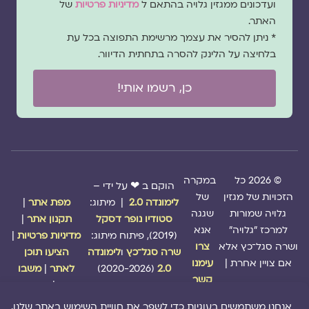
ועדכונים ממגזין גלויה בהתאם ל
מדיניות פרטיות
של
האתר.
* ניתן להסיר את עצמך מרשימת התפוצה בכל עת
בלחיצה על הלינק להסרה בתחתית הדיוור.
כן, רשמו אותי!
© 2026 כל
במקרה
הוקם ב ❤ על ידי –
הזכויות של מגזין
של
לימונדה 2.0
| מיתוג:
מפת אתר
|
גלויה שמורות
שגגה
סטודיו נופר דסקל
תקנון אתר
|
למרכז "גלויה"
אנא
(2019), פיתוח מיתוג:
מדיניות פרטיות
|
ושרה סגל־כץ אלא
צרו
שרה סגל־כץ
ו
לימונדה
הציעו תוכן
אם צויין אחרת |
עימנו
2.0
(2020-2026)
לאתר
|
משבו
קשר
אותנו
|
תמכו בנו