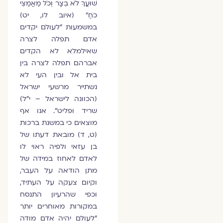
שׁוּעֲךָ לֹא בְצָר וְכֹל מַאֲמַצֵּי
כֹחַ" (איוב לו, יט)
במשמעות "לעולם יקדים
אדם תפלה לצרה
שאילמלא לא הקדים
אברהם תפלה לצרה בין
בית אל ובין העי לא
נשתייר מרשעי ישראל
(הכוונה לישראל – י"ל)
שריד ופליט". אנו אף
מוצאים כי במשנת ברכות
(ט, ד) מובאת דעתו של
בן עזאי ולפיה ראוי לו
לאדם לאחוז במידה של
מתן הודאה על העבר,
וקיום צעקה על העתיד,
וכפי שהרעיון התנסח
במקורות מאוחרים יותר
"לעולם יהיה אדם מודה