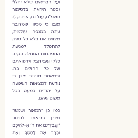
ועל הבריאים שלא יחלו"
(ספר היראה, בלטימור
תשמ"ח, עמ' נח, אות קג).
מובן כי מכיוון שמדובר
עתה במגפה עולמית,
מצווים אנו בלא כל ספק
להתפלל למניעת
התפתחות המחלה בקרב
כלל יושבי תבל ולרפואתם
של כל החולים בה.
ובמאמר מוסגר יצוין כי
נודעת למציאות השפעה
על יהודים כמעט בכל
מקום שהם.
כמו כן "המאור ושמש"
מציין בביאורו לכתוב
"וַעֲבַדְתֶּם אֵת ה' אֱ-לֹהֵיכֶם
וּבֵרַךְ אֶת לַחְמְךָ וְאֶת