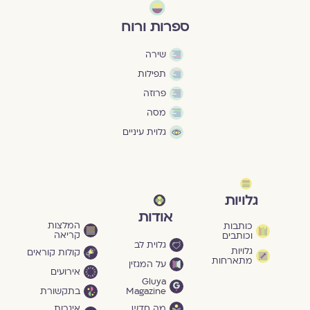
ספרות ורוח
שירה
תפילות
פרוזה
מסה
גלוית עיניים
גלויות
אודות
המלצות
כותבות
קריאה
וכותבים
גלוית לב
גלויות
קולות קוראים
מתארחות
על המגזין
אירועים
Gluya
Magazine
בתקשורת
מה חדש
איגרות