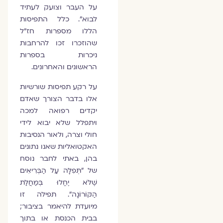
על העבר וצועק לעתיד
לבוא". כלל התפיסות
הללו מספרות חז"ל
שהוזכרו זכו להרחבות
ניכרות בספרות
הראשונים והאחרונים.
על רקע תפיסות שורשיות
אלו בדבר הצורך שאדם
יקדים רפואה למכה
ויתפלל שלא יבוא לידי
חולי וצרה, ולאור הנסיבות
האקטואליות שאנו נתונים
בהן, באתי לחבר נוסח
של "תְּפִלָּה עַל הַבְּרִיאִים
שֶׁלֹּא יֶחֱלוּ בְּמַחֲלַת
הַקּוֹרוֹנָה". תפילה זו
מיועדת להיאמר בציבור;
בבית הכנסת או בתוך