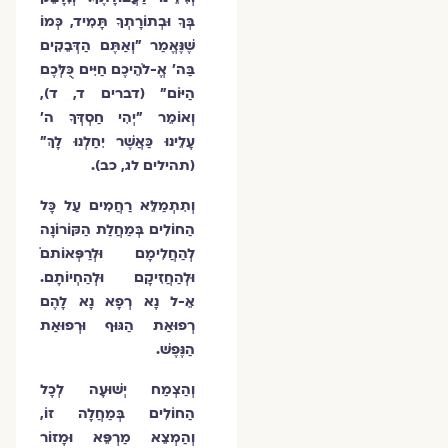
בְּךָ וּבְתוֹרָתְךָ תָּמִיד, כְּמוֹ
שֶׁנֶּאֱמַר "וְאַתֶּם הַדְּבֵקִים
בַּה' אֱ-לֹהֵיכֶם חַיִּים כֻּלְּכֶם
הַיּוֹם" (דברים ד, ד),
וְאוֹמֵר "יְהִי חַסְדְּךָ ה'
עָלֵינוּ כַּאֲשֶׁר יִחַלְנוּ לָךְ"
(תהילים לג, כב).
וְתִתְמַלֵּא רַחֲמִים עַל כָּל
הַחוֹלִים בְּמַחֲלַת הַקּוֹרוֹנָה
לְהַחֲלִימָם וּלְרַפְּאוֹתםֹ
וּלְהַחֲזִיקָם וּלְהַחְיוֹתָם.
אֵ-ל נָא רְפָא נָא לָהֶם
רְפוּאַת הַגּוּף וּרְפוּאַת
הַנֶּפֶשׁ.
וְהַצְמַח יְשׁוּעָה לְכָל
הַחוֹלִים בְּמַחֲלָה זוֹ,
וְהַמְצֵא מַרְפֵּא וּמָזוֹר