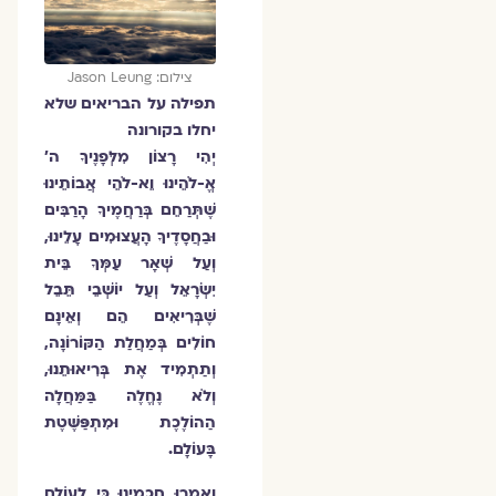
צילום: Jason Leung
תפילה על הבריאים שלא
יחלו בקורונה
יְהִי רָצוֹן מִלְּפָנֶיךָ ה'
אֱ-לֹהֵינוּ וֵא-לֹהֵי אֲבוֹתֵינוּ
שֶׁתְּרַחֵם בְּרַחֲמֶיךָ הָרַבִּים
וּבַחֲסָדֶיךָ הָעֲצוּמִים עָלֵינוּ,
וְעַל שְׁאָר עַמְּךָ בֵּית
יִשְׂרָאֵל וְעַל יוֹשְׁבֵי תֵּבֵל
שֶׁבְּרִיאִים הֵם וְאֵינָם
חוֹלִים בְּמַחֲלַת הַקּוֹרוֹנָה,
וְתַתְמִיד אֶת בְּרִיאוּתֵנוּ,
וְלֹא נֶחֱלֶה בַּמַּחֲלָה
הַהוֹלֶכֶת וּמִתְפַּשֶּׁטֶת
בָּעוֹלָם.
וְאָמְרוּ חֲכָמֵינוּ כִּי לְעוֹלָם