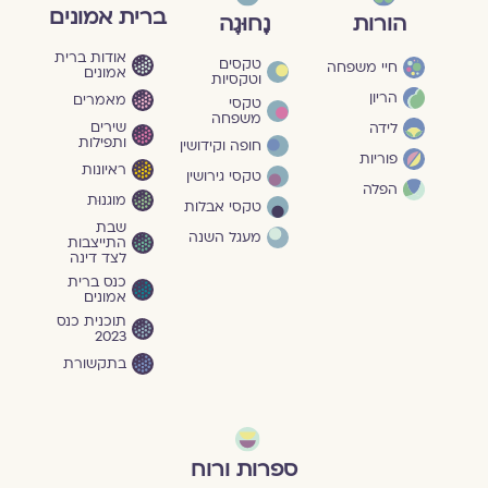
ברית אמונים
הורות
נָחוּגָה
אודות ברית
טקסים
חיי משפחה
אמונים
וטקסיות
הריון
מאמרים
טקסי
משפחה
שירים
לידה
ותפילות
חופה וקידושין
פוריות
ראיונות
טקסי גירושין
הפלה
מוגנוּת
טקסי אבלות
שבת
מעגל השנה
התייצבות
לצד דינה
כנס ברית
אמונים
תוכנית כנס
2023
בתקשורת
ספרות ורוח