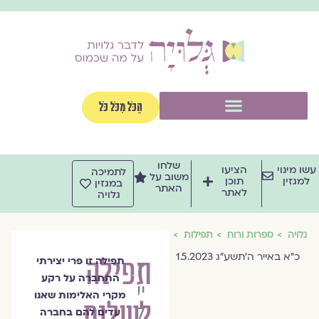
וג
וכן
תפריט
הַכֹּל מִכֹּל כֹּל
שלחו
שו מינוי
הציעו
לתמיכה
משוב על
למגזין
תוכן
במגזין
האתר
לאתר
גלויה
גלויה
ספרות ורוח
תפילות
כ״א באייר ה׳תשע״ג 1.5.2023
תפילה
תפילה זו פרי יצירתי
ד״ר
התחברה על רקע
יעל
מקרי האלימות שאנו
לשלום
לוין
עדים להם בחברה