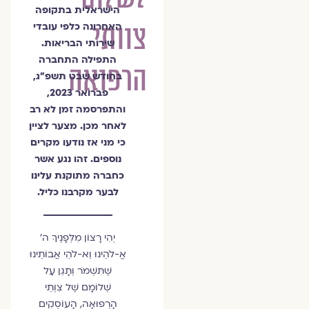
הישראלית בתקופה
צוותי
האחרונה כלפי עובדי
שירותי הבריאות.
התפילה התחברה
הרפואה
בחודש שבט תשפ"ג,
פברואר 2023,
והתפרסמה זמן לא רב
לאחר מכן. מצער לציין
כי מני אז נודעו מקרים
נוספים. זהו נגע אשר
כחברה מתוקנת עלינו
לבער מקרבנו כליל.
יְהִי רָצוֹן מִלְּפָנֶיךָ ה'
אֱ-לֹהֵינוּ וֵא-לֹהֵי אֲבוֹתֵינוּ
שֶׁתִּשְׁמֹר וְתָגֵן עַל
שְׁלוֹמָם שֶׁל צִוְתֵי
הָרְפוּאָה, הָעוֹסְקִים