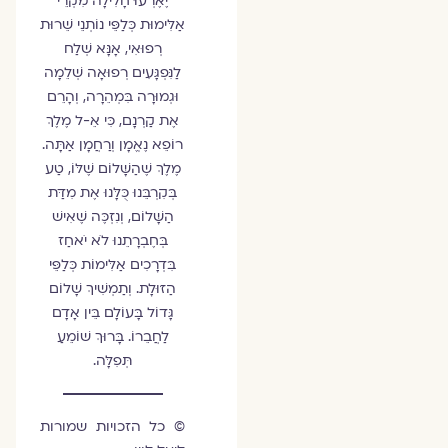
יֶאֶרְעוּ חָלִילָה מִקְרֵי
אַלִּימוּת כְּלַפֵּי נוֹתְנֵי שֵׁרוּת
רְפוּאִי, אָנָּא שְׁלַח
לַנִּפְגָּעִים רְפוּאָה שְׁלֵמָה
וּגְמוּרָה בִּמְהֵרָה, וְהָרֵם
אֶת קַרְנָם, כִּי אֵ-ל מֶלֶךְ
רוֹפֵא נֶאֱמָן וְרַחֲמָן אַתָּה.
מֶלֶךְ שֶׁהַשָּׁלוֹם שֶׁלּוֹ, טַע
בְּקִרְבֵּנוּ כֻּלָּנוּ אֶת מִדַּת
הַשָּׁלוֹם, וְנִזְכֶּה שֶׁאִישׁ
בְּחֶבְרָתֵנוּ לֹא יֹאחַז
בִּדְרָכִים אַלִּימוֹת כְּלַפֵּי
הַזּוּלָת. וְתַמְשִׁיךְ שָׁלוֹם
גָּדוֹל בָּעוֹלָם בֵּין אָדָם
לַחֲבֵרוֹ. בָּרוּךְ שׁוֹמֵעַ
תְּפִלָּה.
© כל הזכויות שמורות