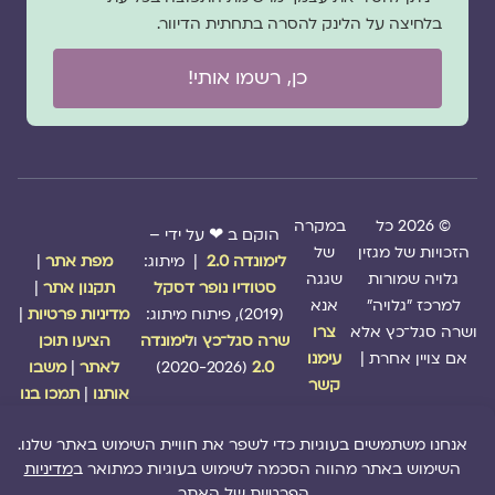
בלחיצה על הלינק להסרה בתחתית הדיוור.
כן, רשמו אותי!
© 2026 כל
במקרה
הוקם ב ❤ על ידי –
הזכויות של מגזין
של
לימונדה 2.0
| מיתוג:
מפת אתר
|
גלויה שמורות
שגגה
סטודיו נופר דסקל
תקנון אתר
|
למרכז "גלויה"
אנא
(2019), פיתוח מיתוג:
מדיניות פרטיות
|
ושרה סגל־כץ אלא
צרו
שרה סגל־כץ
ו
לימונדה
הציעו תוכן
אם צויין אחרת |
עימנו
2.0
(2020-2026)
לאתר
|
משבו
קשר
אותנו
|
תמכו בנו