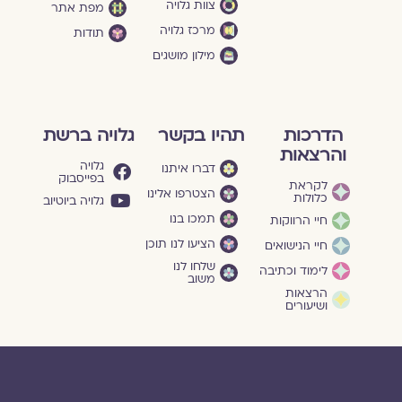
צוות גלויה
מפת אתר
מרכז גלויה
תודות
מילון מושגים
הדרכות
תהיו בקשר
גלויה ברשת
והרצאות
גלויה
דברו איתנו
בפייסבוק
לקראת
הצטרפו אלינו
כלולות
גלויה ביוטיוב
תמכו בנו
חיי הרווקות
הציעו לנו תוכן
חיי הנישואים
שלחו לנו
לימוד וכתיבה
משוב
הרצאות
ושיעורים