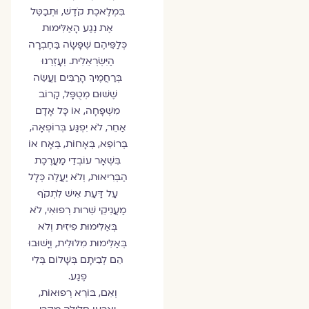
בִּמְלֶאכֶת קֹדֶשׁ, וּתְבַטֵּל
אֶת נֶגַע הָאַלִּימוּת
כְּלַפֵּיהֶם שֶׁפָּשָׂה בַּחֶבְרָה
הַיִּשְׂרְאֵלִית. וְעָזְרֵנוּ
בְּרַחֲמֶיךָ הָרַבִּים וַעֲשֵׂה
שֶׁשּׁוּם מְטֻפָּל, קָרוֹב
מִשְׁפָּחָה, אוֹ כָּל אָדָם
אַחֵר, לֹא יִפְגַּע בְּרוֹפְאָה,
בְּרוֹפֵא, בְּאָחוֹת, בְּאָח אוֹ
בִּשְׁאָר עוֹבְדֵי מַעֲרֶכֶת
הַבְּרִיאוּת, וְלֹא יַעֲלֶה כְּלָל
עַל דַּעַת אִישׁ לִתְקֹף
מַעֲנִיקֵי שֵׁרוּת רְפוּאִי, לֹא
בְּאַלִּימוּת פִיזִית וְלֹא
בְּאַלִּימוּת מִלּוּלִית, וְיָשׁוּבוּ
הֵם לְבֵיתָם בְּשָׁלוֹם בְּלִי
פֶגַע.
וְאִם, בּוֹרֵא רְפוּאוֹת,