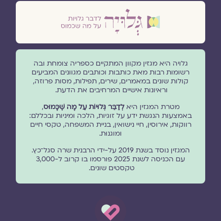
גלויה היא מגזין מקוון המתקיים כספריה צומחת ובה
רשומות רבות מאת כותבות וכותבים מגוונים המביעים
קולות שונים במאמרים, שירים, תפילות, מסות פרוזה,
וראיונות אישיים המרחיבים את הדעת.
מטרת המגזין היא
לְדַבֵּר גְּלוּיוֹת עַל מָה שֶׁכָּמוּס
,
באמצעות הנגשת ידע על זוגיות, הלכה ומיניות ובכללם:
רווקות, אירוסין, חיי נישואין, בניית המשפחה, טקסי חיים
ומוגנוּת.
המגזין נוסד בשנת 2019 על-ידי הרבנית שרה סגל־כץ.
עם הכניסה לשנת 2025 פורסמו בו קרוב ל-3,000
טקסטים שונים.