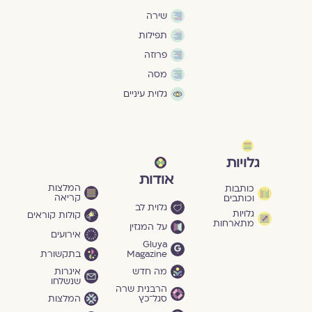
שירה
תפילות
פרוזה
מסה
גלוית עיניים
גלויות
אודות
המלצות
כותבות
קריאה
וכותבים
גלוית לב
גלויות
קולות קוראים
מתארחות
על המגזין
אירועים
Gluya
Magazine
בתקשורת
מה חדש
איגרות
שנשלחו
הרבנית שרה
סגל־כץ
המלצות