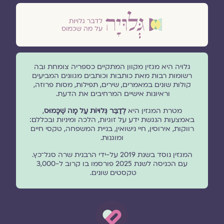
גלויה היא מגזין מקוון המתקיים כספריה צומחת ובה
רשומות רבות מאת כותבות וכותבים מגוונים המביעים
קולות שונים במאמרים, שירים, תפילות, מסות פרוזה,
וראיונות אישיים המרחיבים את הדעת.
מטרת המגזין היא
לְדַבֵּר גְּלוּיוֹת עַל מָה שֶׁכָּמוּס
,
באמצעות הנגשת ידע על זוגיות, הלכה ומיניות ובכללם:
רווקות, אירוסין, חיי נישואין, בניית המשפחה, טקסי חיים
ומוגנוּת.
המגזין נוסד בשנת 2019 על-ידי הרבנית שרה סגל־כץ.
עם הכניסה לשנת 2025 פורסמו בו קרוב ל-3,000
טקסטים שונים.