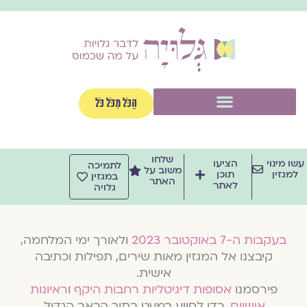
וג
וכן
תפריט
הַכֹּל מִכֹּל כֹּל
שלחו
שו מינוי
הציעו
לתמיכה
משוב על
למגזין
תוכן
במגזין
האתר
לאתר
גלויה
בעקבות ה-7 באוקטובר 2023
ולאורך ימי המלחמה,
קיבצנו אל המגזין מאות שירים, תפילות וכתיבה
אישית.
פירסמנו
אסופות דיגיטליות רחבות היקף
ו
ראיונות
אישיים
, כדי לסייע במעט בתוך הכאב הגדול.