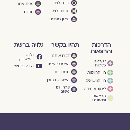
צוות גלויה
מפת אתר
מרכז גלויה
תודות
מילון מושגים
הדרכות
תהיו בקשר
גלויה ברשת
והרצאות
גלויה
דברו איתנו
בפייסבוק
לקראת
הצטרפו אלינו
כלולות
גלויה ביוטיוב
תמכו בנו
חיי הרווקות
הציעו לנו תוכן
חיי הנישואים
שלחו לנו
לימוד וכתיבה
משוב
הרצאות
ושיעורים