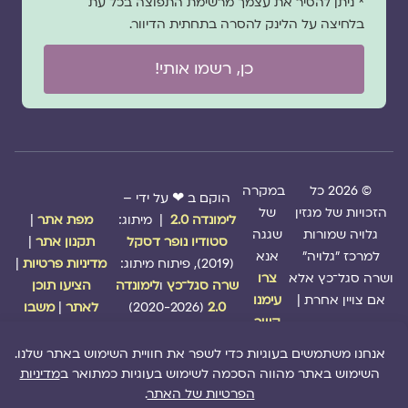
* ניתן להסיר את עצמך מרשימת התפוצה בכל עת
בלחיצה על הלינק להסרה בתחתית הדיוור.
כן, רשמו אותי!
© 2026 כל
במקרה
הוקם ב ❤ על ידי –
הזכויות של מגזין
של
לימונדה 2.0
| מיתוג:
מפת אתר
|
גלויה שמורות
שגגה
סטודיו נופר דסקל
תקנון אתר
|
למרכז "גלויה"
אנא
(2019), פיתוח מיתוג:
מדיניות פרטיות
|
ושרה סגל־כץ אלא
צרו
שרה סגל־כץ
ו
לימונדה
הציעו תוכן
אם צויין אחרת |
עימנו
2.0
(2020-2026)
לאתר
|
משבו
קשר
אותנו
|
תמכו בנו