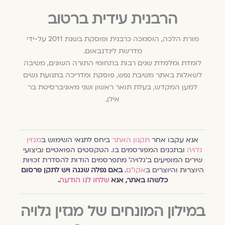
הרבנית עידית ברטוב
מורת הלכה, הוסמכה כרבנית ופוסקת בשנת 2011 על-ידי
מדרשת לינדנבאום.
לומדת ומלמדת שנים רבות בתחומי התורה השונים, משיבה
לשאלות באתר משיבת נפש, פוסקת ומדריכה בתנועת נשים
למען המקדש, בעלת תואר ראשון ושני מאוניברסיטת בר
אילן.
אנא עקבו אחר
תקנון האתר
ביחס לתנאי השימוש ב
מגזין
גלויה
ובתכנים המפורסמים בו. הטקסטים הפואטיים וביצועי
שירים המופיעים ב׳גלויה׳ מתפרסמים הודות להסדרת זכויות
היוצרות והיוצרים ב
אקו״ם
.
באם נפלה שגגה ויש לתקן פרסום
כלשהו באתר, אנא
שלחו לנו הודעה
.
במילון המונחים של מגזין גלויה