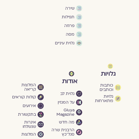
שירה
תפילות
פרוזה
מסה
גלוית עיניים
גלויות
אודות
המלצות
כותבות
קריאה
וכותבים
גלוית לב
גלויות
קולות קוראים
מתארחות
על המגזין
אירועים
Gluya
Magazine
בתקשורת
מה חדש
איגרות
שנשלחו
הרבנית שרה
סגל־כץ
המלצות