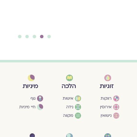
בכל הגילאים, לקראת
היום הקדוש.
להמשך קריאה ››
5
4
3
2
1
מיניות
זוגיות
הלכה
גוף
רווקות
אישות
חיי מיניות
אירוסין
נידה
נישואין
מקווה