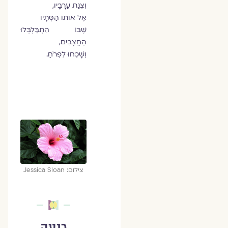
וְצִנַּת עֲרָבָיו,
אֶל אוֹתוֹ הַסְּתָיו
שֶׁבּוֹ הִתְבַּלְבְּלוּ
הַחֲצָבִים,
וְשָׁכְחוּ לִפְרֹחַ.
צילום: Jessica Sloan