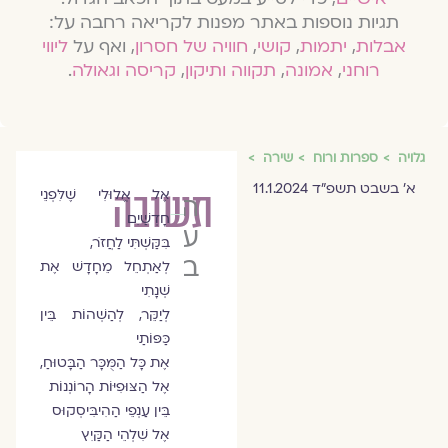
תגיות נוספות באתר מפנות לקריאה רחבה על:
אבלות
,
יתמות
,
קושי
,
חוויה של חסרון
, ואף על
ליווי
רוחני
,
אמונה
,
תקווה ותיקון
,
קריסה וגאולה
.
גלויה
ספרות ורוח
שירה
א׳ בשבט תשפ״ד 11.1.2024
תשובה
אֶל אֱלוּלִי שֶׁלִּפְנֵי
הרבנית
חָדְשַׁיִם
עידית
בִּקַּשְׁתִּי לַחֲזֹר,
ברטוב
לְאַתְחֵל מֵחָדָשׁ אֶת
שְׁנָתִי
לְיַקֵּר, לְהַשְׁהוֹת בֵּין
כַּפּוֹתַי
אֶת כָּל הַמֻּכָּר הַבָּטוּחַ,
אֶל הַצּוּפִיּוֹת הָרוֹנְנוֹת
בֵּין עַנְפֵי הַהִיבִּיסְקוּס
אֶל שִׁלְהֵי הַקַּיִץ