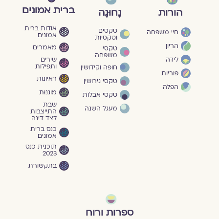
ברית אמונים
הורות
נָחוּגָה
אודות ברית
טקסים
חיי משפחה
אמונים
וטקסיות
הריון
מאמרים
טקסי
משפחה
שירים
לידה
ותפילות
חופה וקידושין
פוריות
ראיונות
טקסי גירושין
הפלה
מוגנוּת
טקסי אבלות
שבת
מעגל השנה
התייצבות
לצד דינה
כנס ברית
אמונים
תוכנית כנס
2023
בתקשורת
ספרות ורוח