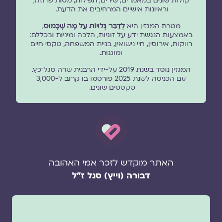
קולות שונים במאמרים, שירים, תפילות, מסות פרוזה,
וראיונות אישיים המרחיבים את הדעת.
מטרת המגזין היא
לְדַבֵּר גְּלוּיוֹת עַל מָה שֶׁכָּמוּס
,
באמצעות הנגשת ידע על זוגיות, הלכה ומיניות ובכללם:
רווקות, אירוסין, חיי נישואין, בניית המשפחה, טקסי חיים
ומוגנוּת.
המגזין נוסד בשנת 2019 על-ידי הרבנית שרה סגל־כץ.
עם הכניסה לשנת 2025 פורסמו בו קרוב ל-3,000
טקסטים שונים.
האתר מוקדש לזכר אמי האהובה
דבורה (וייץ) סגל ז"ל