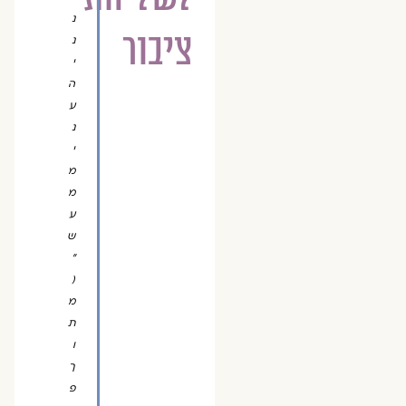
נ
ציבור
נ
י
ה
ע
נ
י
מ
מ
ע
ש
"
(
מ
ת
ו
ך
פ