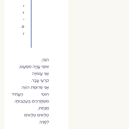
ו
ר
י
ם
)
הִנְנִי,
אֵינֶנִּי עֲנִיָּה מִמַּעַשׂ,
אֲנִי עֲשׂוּיָה
קִרְעֵי עָבָר.
אֲנִי פְּרוּמַת הוֹוֶה
חוּטֵי הֶעָתִיד
מִשְׂתָּרְכִים בְּעִקְבוֹתַי.
מֻנַּחַת,
טְלָאִים טְלָאִים
לְפָנֶיךָ.