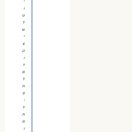
י
ו
ט
ל
ש
״
צ
ק
ו
ד
ם
ל
ת
פ
י
ל
ת
מ
ו