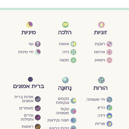
מיניות
זוגיות
הלכה
גוף
רווקות
אישות
חיי מיניות
אירוסין
נידה
נישואין
מקווה
ברית אמונים
הורות
נָחוּגָה
אודות ברית
טקסים
חיי משפחה
אמונים
וטקסיות
הריון
מאמרים
טקסי
משפחה
שירים
לידה
ותפילות
חופה וקידושין
פוריות
ראיונות
טקסי גירושין