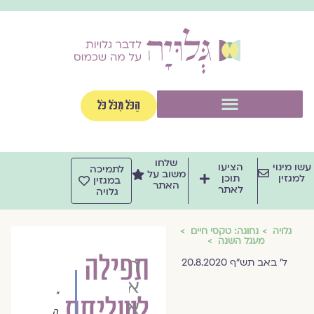
וג
וכן
תפריט
הַכֹּל מִכֹּל כֹּל
שלחו
שו מינוי
הציעו
לתמיכה
משוב על
למגזין
תוכן
במגזין
האתר
לאתר
גלויה
גלויה
נחוגה: טקסי חיים
מעגל השנה
תפילה
הרַבָּה
ל' באב תש"ף 20.8.2020
אסנת
"
לשליחת
אלדר
ה