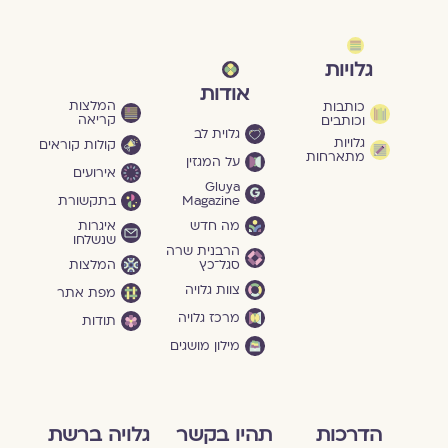
גלויות
אודות
המלצות
כותבות
קריאה
וכותבים
גלוית לב
גלויות
קולות קוראים
מתארחות
על המגזין
אירועים
Gluya
Magazine
בתקשורת
מה חדש
איגרות
שנשלחו
הרבנית שרה
סגל־כץ
המלצות
צוות גלויה
מפת אתר
מרכז גלויה
תודות
מילון מושגים
הדרכות
תהיו בקשר
גלויה ברשת