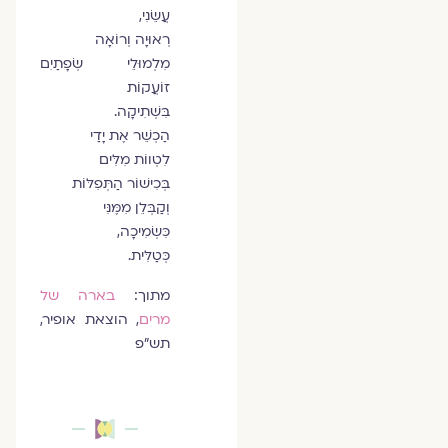
עֲשֵׂנִי,
רְאוּיָה וְרוֹאָה
מִלְמוּלֵי שְׂפָתַיִם
זוֹעֲקוֹת
בִּשְׁתִיקָה.
הַכְשֵׁר אֶת יָדַי
לִטְווֹת מִלִּים
בְּכִישׁוֹר הַתְּפִלּוֹת
וְקַבְּלֵן מִמֶּנִּי
כִּשְׂמִיכָה,
כְּטַלִּית.
מתוך:
בארה של
מרים
, הוצאת אופיר,
תש"פ