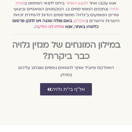
אנא עקבו אחר
תקנון האתר
ביחס לתנאי השימוש ב
מגזין
גלויה
ובתכנים המפורסמים בו. הטקסטים הפואטיים וביצועי
שירים המופיעים ב׳גלויה׳ מתפרסמים הודות להסדרת זכויות
היוצרות והיוצרים ב
אקו״ם
.
באם נפלה שגגה ויש לתקן פרסום
כלשהו באתר, אנא
שלחו לנו הודעה
.
במילון המונחים של מגזין גלויה
כבר ביקרת?
האינדקס שיוביל אותך לנושאים נוספים שנכתב עליהם
במגזין.
אל״ף בי״ת גלויה