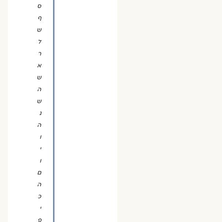
ס
ף
ש
ל
ר
א
ש
ה
ש
נ
ה
ו
י
ו
ם
ה
כ
י
פ