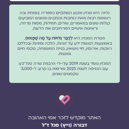
גלויה היא מגזין מקוון המתקיים כספריה צומחת ובה
רשומות רבות מאת כותבות וכותבים מגוונים המביעים
קולות שונים במאמרים, שירים, תפילות, מסות פרוזה,
וראיונות אישיים המרחיבים את הדעת.
מטרת המגזין היא
לְדַבֵּר גְּלוּיוֹת עַל מָה שֶׁכָּמוּס
,
באמצעות הנגשת ידע על זוגיות, הלכה ומיניות ובכללם:
רווקות, אירוסין, חיי נישואין, בניית המשפחה, טקסי חיים
ומוגנוּת.
המגזין נוסד בשנת 2019 על-ידי הרבנית שרה סגל־כץ.
עם הכניסה לשנת 2025 פורסמו בו קרוב ל-3,000
טקסטים שונים.
האתר מוקדש לזכר אמי האהובה
דבורה (וייץ) סגל ז"ל