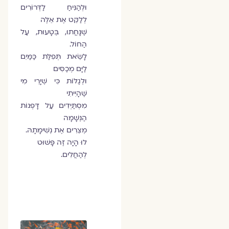
וּלְהַנִּיחַ לַדְּרוֹרִים
לְלַקֵּט אֶת אֵלֶּה
שֶׁנָּחֲתוּ, בְּטָעוּת, עַל
הַחוֹל.
לָשֵׂאת תְּפִלַּת כַּמַּיִם
לַיָּם מְכַסִּים
וּלְגַלּוֹת כִּי שְׁיָרֵי מִי
שֶׁהָיִיתִי
מִסְתַּיְּדִים עַל דָּפְנוֹת
הַנְּשָׁמָה
מְצֵרִים אֶת נְשִׁימָתָהּ.
לוּ הָיָה זֶה פָּשׁוּט
לְהַחֲלִים.