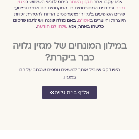
אנא עקבו אחר
תקנון האתר
ביחס לתנאי השימוש ב
מגזין
גלויה
ובתכנים המפורסמים בו. הטקסטים הפואטיים וביצועי
שירים המופיעים ב׳גלויה׳ מתפרסמים הודות להסדרת זכויות
היוצרות והיוצרים ב
אקו״ם
.
באם נפלה שגגה ויש לתקן פרסום
כלשהו באתר, אנא
שלחו לנו הודעה
.
במילון המונחים של מגזין גלויה
כבר ביקרת?
האינדקס שיוביל אותך לנושאים נוספים שנכתב עליהם
במגזין.
אל״ף בי״ת גלויה