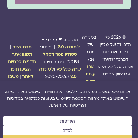
© 2026 כל
במקרה
הוקם ב ❤ על ידי –
הזכויות של מגזין
של
לימונדה 2.0
| מיתוג:
מפת אתר
|
גלויה שמורות
שגגה
סטודיו נופר דסקל
תקנון אתר
|
למרכז "גלויה"
אנא
(2019), פיתוח מיתוג:
מדיניות פרטיות
|
ושרה סגל־כץ אלא
צרו
שרה סגל־כץ
ו
לימונדה
הציעו תוכן
אם צויין אחרת |
עימנו
2.0
(2020-2026)
לאתר
|
משבו
קשר
אותנו
|
תמכו בנו