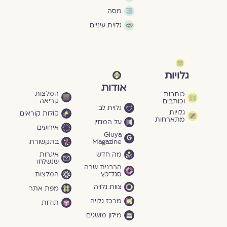
מסה
גלוית עיניים
גלויות
אודות
המלצות
כותבות
קריאה
וכותבים
גלוית לב
גלויות
קולות קוראים
מתארחות
על המגזין
אירועים
Gluya
Magazine
בתקשורת
מה חדש
איגרות
שנשלחו
הרבנית שרה
סגל־כץ
המלצות
צוות גלויה
מפת אתר
מרכז גלויה
תודות
מילון מושגים