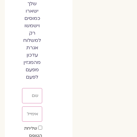
שלך
ישארו
כמוסים
וישמשו
רק
למשלוח
אגרת
עדכון
מהמגזין
מפעם
לפעם
שם
אימייל
שדה
שליחת
הסכמה
הטופס