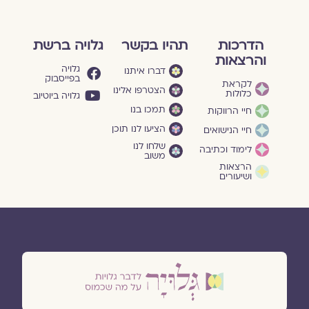
הדרכות
תהיו בקשר
גלויה ברשת
והרצאות
גלויה
דברו איתנו
בפייסבוק
לקראת
הצטרפו אלינו
כלולות
גלויה ביוטיוב
תמכו בנו
חיי הרווקות
הציעו לנו תוכן
חיי הנישואים
שלחו לנו
לימוד וכתיבה
משוב
הרצאות
ושיעורים