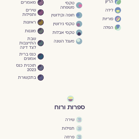
הריון
מאמרים
טקסי
משפחה
שירים
לידה
ותפילות
חופה וקידושין
פוריות
ראיונות
טקסי גירושין
הפלה
מוגנוּת
טקסי אבלות
שבת
מעגל השנה
התייצבות
לצד דינה
כנס ברית
אמונים
תוכנית כנס
2023
בתקשורת
ספרות ורוח
שירה
תפילות
פרוזה