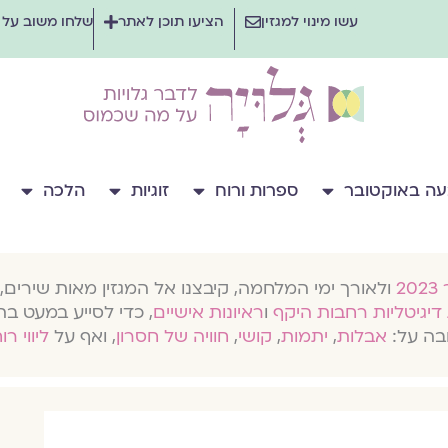
עשו מינוי למגזין
הציעו תוכן לאתר
שלחו משוב על
ה באוקטובר
ספרות ורוח
זוגיות
הלכה
ולאורך ימי המלחמה, קיבצנו אל המגזין מאות שירים, 
דיגיטליות רחבות היקף
ו
ראיונות אישיים
, כדי לסייע במעט בת
בה על:
אבלות
,
יתמות
,
קושי
,
חוויה של חסרון
, ואף על
ליווי רו