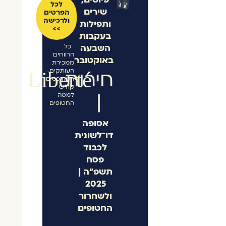
לכל
שירים
הפרטים
ולרכישה
ותפילות
>>
בעקבות
השבעה
כל
הרווחים
באוקטובר
ממכירת
העותקים
חירות
Liberté
המודפסים
קודש
|
למטה
החטופים
אסופה
דו־לשונית
לכבוד
פסח
תשפ"ה |
2025
ולשחרור
החטופים