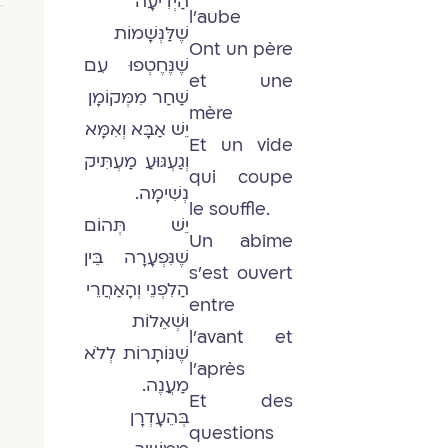
הַיְדִיעָה
l'aube
שֶׁלַּנְּשָׁמוֹת
Ont un père
שֶׁנֶּחֶטְפוּ עִם
et une
שַׁחַר מִמְּקוֹמָן
mère
יֵשׁ אַבָּא וְאִמָּא
Et un vide
וְגַעְגּוּעַ מַעְתִּיק
qui coupe
נְשִׁימָה.
le souffle.
יֵשׁ תְּהוֹם
Un abîme
שֶׁנִּפְעָרָה בֵּין
s'est ouvert
הַלִפְנֵי וְהָאַחֲרֵי
entre
וּשְׁאֵלוֹת
l'avant et
שֶׁנּוֹתָרוֹת לְלֹא
l'après
מַעֲנֶה.
Et des
בְּהֵעָדְרָן
questions