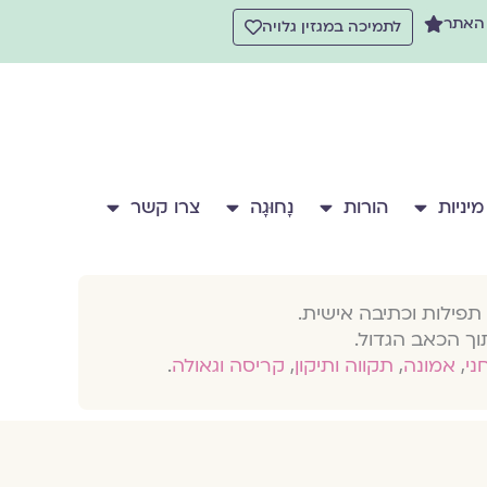
 האתר
לתמיכה במגזין גלויה
מיניות
הורות
נָחוּגָה
צרו קשר
תפילות וכתיבה אישית.
וך הכאב הגדול.
חני
,
אמונה
,
תקווה ותיקון
,
קריסה וגאולה
.