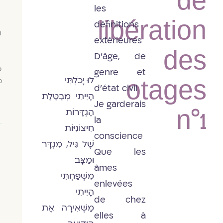
de
les
libération
définitions
ו
extérieures
des
D'âge, de
כ
genre et
לוּ יָכֹלְתִּי
מ
otages
d'état civil
הָיִיתִי מְבַטֶּלֶת
Je garderais
הַגְדָּרוֹת
n°1
la
חִיצוֹנִיּוֹת
conscience
שֶׁל גִּיל, מִגְדָּר
Que les
וּמַצָּב
âmes
מִשְׁפַּחְתִּי
enlevées
הָיִיתִי
de chez
מַשְׁאִירָה אֶת
elles à