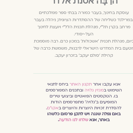
הרַבָּה אסנת אלדר
עוסקת בחינוך, בעבר כמורה בבתי ספר ממלכתיים
במרילנד כשליחה של ההסתדרות הציונית; ניהלה בעבר
מרחב בקרן תל"י, מנהלת תכנית הלל"י ויועצת לחינוך
העל-יסודי.
יום, מנהלת תכנית ׳אשכולות׳ במכון כרם. רבה מוסמכת
טעם בית המדרש הישראלי לרבנות, משמשת כרבה של
קהילת 'סולם יעקב' בזכרון יעקב.
אנא עקבו אחר
תקנון האתר
ביחס לתנאי
השימוש ב
מגזין גלויה
ובתכנים המפורסמים
בו. הטקסטים הפואטיים וביצועי שירים
המופיעים ב׳גלויה׳ מתפרסמים הודות
להסדרת זכויות היוצרות והיוצרים ב
אקו״ם
.
באם נפלה שגגה ויש לתקן פרסום כלשהו
באתר, אנא
שלחו לנו הודעה
.