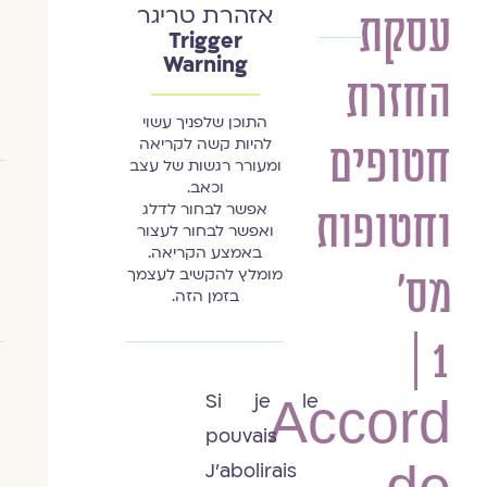
אזהרת טריגר
עסקת
הרַבָּה
Trigger
אסנת
Warning
החזרת
אלדר
התוכן שלפניך עשוי
להיות קשה לקריאה
חטופים
ומעורר רגשות של עצב
וכאב.
אפשר לבחור לדלג
וחטופות
ואפשר לבחור לעצור
באמצע הקריאה.
מומלץ להקשיב לעצמך
מס'
בזמן הזה.
1 |
Si je le
Accord
pouvais
J'abolirais