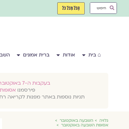
ילוג
Search
תוכן
הַכֹּל מִכֹּל כֹּל
...
⌂ בית
אודות
ברית אמונים
השבע
בעקבות ה-7 באוקטובר 2023
פירסמנו
אסופות 
תגיות נוספות באתר מפנות לקריאה רח
גלויה
השבעה באוקטובר
אסופת השבעה באוקטובר