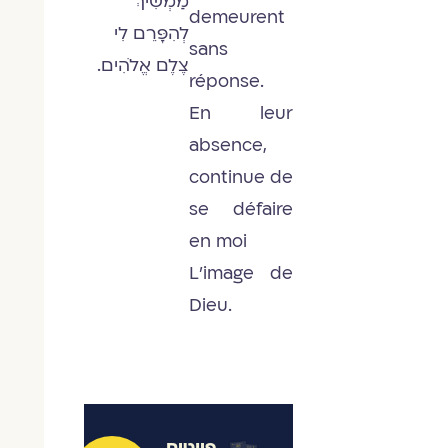
מַמְשִׁיךְ
demeurent
לְהִפָּרֵם לִי
sans
צֶלֶם אֱלֹהִים.
réponse.
En leur
absence,
continue de
se défaire
en moi
L'image de
Dieu.
פיוטים,