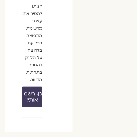
* ניתן
להסיר את
עצמך
מרשימת
התפוצה
בכל עת
בלחיצה
על הלינק
להסרה
בתחתית
הדיוור.
כן, רשמו
אותי!