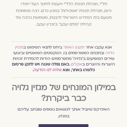
תל"י, מנהלת תכנית הלל"י ויועצת לחינוך העל-יסודי.
כיום, מנהלת תכנית ׳אשכולות׳ במכון כרם. רבה מוסמכת
מטעם בית המדרש הישראלי לרבנות, משמשת כרבה של
קהילת 'סולם יעקב' בזכרון יעקב.
אנא עקבו אחר
תקנון האתר
ביחס לתנאי השימוש ב
מגזין
גלויה
ובתכנים המפורסמים בו. הטקסטים הפואטיים וביצועי
שירים המופיעים ב׳גלויה׳ מתפרסמים הודות להסדרת זכויות
היוצרות והיוצרים ב
אקו״ם
.
באם נפלה שגגה ויש לתקן פרסום
כלשהו באתר, אנא
שלחו לנו הודעה
.
במילון המונחים של מגזין גלויה
כבר ביקרת?
האינדקס שיוביל אותך לנושאים נוספים שנכתב עליהם
במגזין.