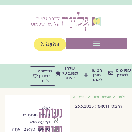
וג
וכן
תפריט
הַכֹּל מִכֹּל כֹּל
שלחו
שו מינוי
הציעו
לתמיכה
משוב על
למגזין
תוכן
במגזין
האתר
לאתר
גלויה
גלויה
ספרות ורוח
שירה
ה׳ בסיון תשפ״ג 25.5.2023
אֱלֹהַי
נשמה
הרַבָּה
נְשָׁמָה שֶׁנָּתַתָּ בִּי
אסנת
קְרוּעָה הִיא
שנתת
אלדר
טְלָאִים טְלָאִים אַתָּה