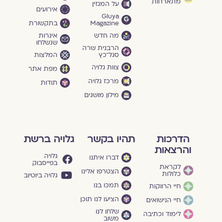
מתארחות
על המגזין
אירועים
Gluya
Magazine
בתקשורת
מה חדש
איגרות
שנשלחו
הרבנית שרה
סגל־כץ
המלצות
צוות גלויה
מפת אתר
מרכז גלויה
תודות
מילון מושגים
הדרכות
תהיו בקשר
גלויה ברשת
והרצאות
גלויה
דברו איתנו
בפייסבוק
לקראת
הצטרפו אלינו
כלולות
גלויה ביוטיוב
תמכו בנו
חיי הרווקות
הציעו לנו תוכן
חיי הנישואים
שלחו לנו
לימוד וכתיבה
משוב