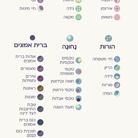
חיי מיניות
אירוסין
נידה
נישואין
מקווה
ברית אמונים
הורות
נָחוּגָה
אודות ברית
טקסים
חיי משפחה
אמונים
וטקסיות
הריון
מאמרים
טקסי
משפחה
שירים
לידה
ותפילות
חופה וקידושין
פוריות
ראיונות
טקסי גירושין
הפלה
מוגנוּת
טקסי אבלות
שבת
מעגל השנה
התייצבות
לצד דינה
כנס ברית
אמונים
תוכנית כנס
2023