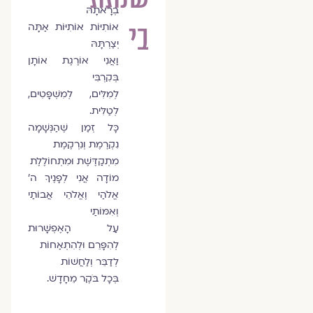
בְרָאתָהּ
בי
אוֹתִיּוֹת אוֹתִיּוֹת אַתָּה
יְצַרְתָּהּ
וַאֲנִי אוֹרֶגֶת אוֹתָן
בְּקִרְבִּי
לְמִלִּים, לְמִשְׁפָּטִים,
לְטַלִּית.
כָּל זְמַן שֶׁהַנְּשָׁמָה
נִקְרֶמֶת וְנִרְקֶמֶת
מִתְקַדֶּשֶׁת וּמִתְחוֹלֶלֶת
מוֹדָה אֲנִי לְפָנֶיךָ ה'
אֱלֹהַי וֶאֱלֹהֵי אֲבוֹתַי
וְאִמּוֹתַי
עַל הָאֶפְשָׁרוּת
לְהִפָּרֵם וּלְהִתְאַחוֹת
לְדַבֵּר וְלַחֲשׁוֹת
בְּכָל בֹּקֶר מֵחָדָשׁ.