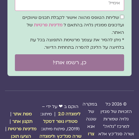
שדה
שליחת הטופס מהווה אישור לקבלת תכנים שיווקיים
הסכמה
ועדכונים ממגזין גלויה בהתאם ל
מדיניות פרטיות
של
האתר.
* ניתן להסיר את עצמך מרשימת התפוצה בכל עת
בלחיצה על הלינק להסרה בתחתית הדיוור.
כן, רשמו אותי!
© 2026 כל
במקרה
הוקם ב ❤ על ידי –
הזכויות של מגזין
של
לימונדה 2.0
| מיתוג:
מפת אתר
|
גלויה שמורות
שגגה
סטודיו נופר דסקל
תקנון אתר
|
למרכז "גלויה"
אנא
(2019), פיתוח מיתוג:
מדיניות פרטיות
|
ושרה סגל־כץ אלא
צרו
שרה סגל־כץ
ו
לימונדה
הציעו תוכן