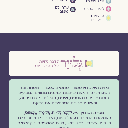
הציעו לנו תוכן
חיי הנישואים
שלחו לנו
לימוד וכתיבה
משוב
הרצאות
ושיעורים
גלויה היא מגזין מקוון המתקיים כספריה צומחת ובה
רשומות רבות מאת כותבות וכותבים מגוונים המביעים
קולות שונים במאמרים, שירים, תפילות, מסות פרוזה,
וראיונות אישיים המרחיבים את הדעת.
מטרת המגזין היא
לְדַבֵּר גְּלוּיוֹת עַל מָה שֶׁכָּמוּס
,
באמצעות הנגשת ידע על זוגיות, הלכה ומיניות ובכללם:
רווקות, אירוסין, חיי נישואין, בניית המשפחה, טקסי חיים