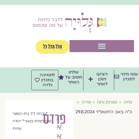
וג
וכן
תפריט
הַכֹּל מִכֹּל כֹּל
שלחו
שו מינוי
הציעו
לתמיכה
משוב על
למגזין
תוכן
במגזין
האתר
לאתר
גלויה
גלויה
ספרות ורוח
שירה
כ״ה באב ה׳תשפ״ד 29.8.2024
פרדס
"עָבַרְתִּי לְיַד בֵּית-הַסֵּפֶר
הרַבָּה
שֶׁבּוֹ לָמַדְתִּי בִּנְעוּרַי" יהודה
אסנת
עמיחי
אלדר