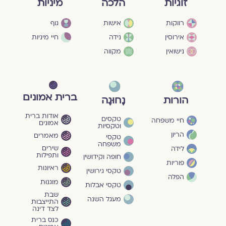
מיניות
זוגיות
הלכה
גוף
רווקות
אישות
חיי מיניות
אירוסין
נידה
נישואין
מקווה
ברית אמונים
הורות
נָחוּגָה
אודות ברית
טקסים
חיי משפחה
אמונים
וטקסיות
הריון
מאמרים
טקסי
משפחה
שירים
לידה
ותפילות
חופה וקידושין
פוריות
ראיונות
טקסי גירושין
הפלה
מוגנוּת
טקסי אבלות
שבת
מעגל השנה
התייצבות
לצד דינה
כנס ברית