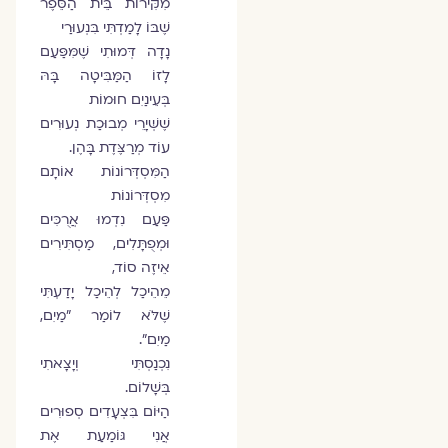
מִקִּירוֹת בֵּית הַסֵּפֶר
שֶׁבּוֹ לָמַדְתִּי בִּנְעוּרַי
נָדָה דְּמוּתִי שֶׁמִּפַּעַם
לָזוֹ הַמַּבִּיטָה בָּהּ
בְּעֵינַיִם חוּמוֹת
שֶׁשְּׁיָרֵי מְבוּכַת נְעוּרִים
עוֹד מְרַצֶּדֶת בָּהֶן.
הַמִּסְדְּרוֹנוֹת אוֹתָם
מִסְדְּרוֹנוֹת
פַּעַם נִדְמוּ אֲרֻכִּים
וּמְפֻתָּלִים, מַסְתִּירִים
אֵיזֶה סוֹד,
מֵהֵיכַל לְהֵיכַל יָדַעְתִּי
שֶׁלֹּא לוֹמַר "מַיִם,
מַיִם".
נִכְנַסְתִּי וְיָצָאתִי
בְּשָׁלוֹם.
הַיּוֹם בִּצְעָדִים סְפוּרִים
אֲנִי גּוֹמַעַת אֶת