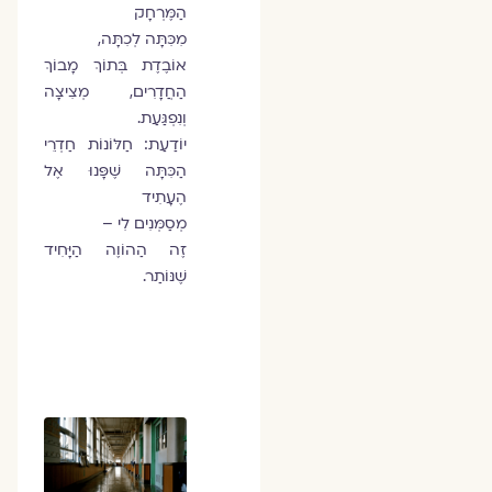
הַמֶּרְחָק
מִכִּתָּה לְכִתָּה,
אוֹבֶדֶת בְּתוֹךְ מָבוֹךְ
הַחֲדָרִים, מְצִיצָה
וְנִפְגַּעַת.
יוֹדַעַת: חַלּוֹנוֹת חַדְרֵי
הַכִּתָּה שֶׁפָּנוּ אֶל
הֶעָתִיד
מְסַמְּנִים לִי –
זֶה הַהוֹוֶה הַיָּחִיד
שֶׁנּוֹתַר.