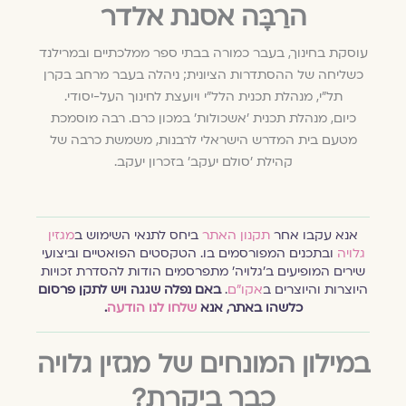
הרַבָּה אסנת אלדר
עוסקת בחינוך, בעבר כמורה בבתי ספר ממלכתיים ובמרילנד
כשליחה של ההסתדרות הציונית; ניהלה בעבר מרחב בקרן
תל"י, מנהלת תכנית הלל"י ויועצת לחינוך העל-יסודי.
כיום, מנהלת תכנית ׳אשכולות׳ במכון כרם. רבה מוסמכת
מטעם בית המדרש הישראלי לרבנות, משמשת כרבה של
קהילת 'סולם יעקב' בזכרון יעקב.
אנא עקבו אחר
תקנון האתר
ביחס לתנאי השימוש ב
מגזין
גלויה
ובתכנים המפורסמים בו. הטקסטים הפואטיים וביצועי
שירים המופיעים ב׳גלויה׳ מתפרסמים הודות להסדרת זכויות
היוצרות והיוצרים ב
אקו״ם
.
באם נפלה שגגה ויש לתקן פרסום
כלשהו באתר, אנא
שלחו לנו הודעה
.
במילון המונחים של מגזין גלויה
כבר ביקרת?