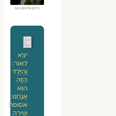
צילום kyo azuma
יצא
לאור:
וְהַיֶּלֶד
הַזֶּה
הוּא
אֲנַחְנוּ:
אסופת
שירה