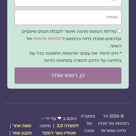
אימייל
שדה
שליחת הטופס מהווה אישור לקבלת תכנים שיווקיים
הסכמה
ועדכונים ממגזין גלויה בהתאם ל
מדיניות פרטיות
של
האתר.
* ניתן להסיר את עצמך מרשימת התפוצה בכל עת
בלחיצה על הלינק להסרה בתחתית הדיוור.
כן, רשמו אותי!
© 2026 כל
במקרה
הוקם ב ❤ על ידי –
הזכויות של מגזין
של
לימונדה 2.0
| מיתוג:
מפת אתר
|
גלויה שמורות
שגגה
סטודיו נופר דסקל
תקנון אתר
|