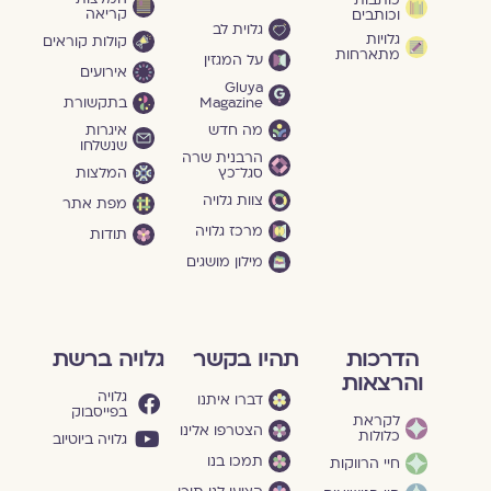
קריאה
וכותבים
גלוית לב
גלויות
קולות קוראים
מתארחות
על המגזין
אירועים
Gluya
Magazine
בתקשורת
מה חדש
איגרות
שנשלחו
הרבנית שרה
סגל־כץ
המלצות
צוות גלויה
מפת אתר
מרכז גלויה
תודות
מילון מושגים
הדרכות
תהיו בקשר
גלויה ברשת
והרצאות
גלויה
דברו איתנו
בפייסבוק
לקראת
הצטרפו אלינו
כלולות
גלויה ביוטיוב
תמכו בנו
חיי הרווקות