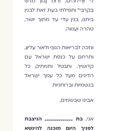
לִי אֱ-לוהִים, וְרוּחַ נָכוֹן חַדֵּשׁ
בְּקִרְבִּי" ותפילתי בעת זאת לבנין
ביתנו, בנין עדי עד מתוך יושר,
טהרה וענווה.
ונזכה לבריאות הגוף ולאור עליון,
ותרחם על כנסת ישראל עם
קדושיך. ותבטל ותמתיק כל
הדינים מעל כל עמך ישראל
בגשמיות וברוחניות
אבינו שבשמים,
אני,
בת _____________, הניצבת
לפניך היום מוכנה להינשא