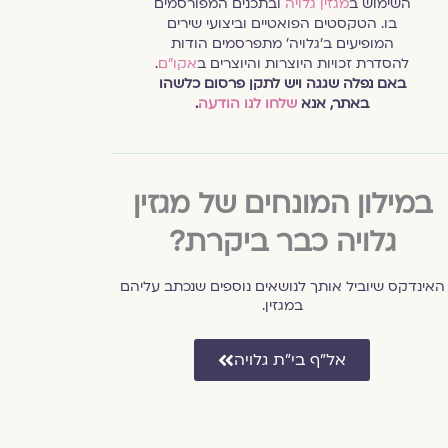
השימוש ב
מגזין גלויה
ובתכנים המפורסמים
בו. הטקסטים הפואטיים וביצועי שירים
המופיעים ב׳גלויה׳ מתפרסמים הודות
להסדרת זכויות היוצרות והיוצרים ב
אקו״ם
.
באם נפלה שגגה ויש לתקן פרסום כלשהו
באתר, אנא
שלחו לנו הודעה
.
במילון המונחים של מגזין
גלויה כבר ביקרת?
האינדקס שיוביל אותך לנושאים נוספים שנכתב עליהם
במגזין.
אל״ף בי״ת גלויה