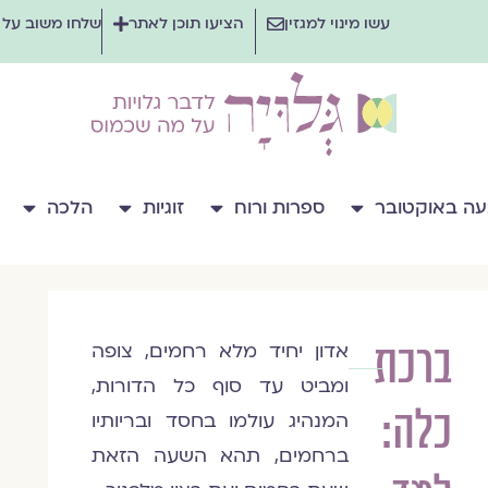
עשו מינוי למגזין
הציעו תוכן לאתר
שלחו משוב על
ה באוקטובר
ספרות ורוח
זוגיות
הלכה
ברכת
אדון יחיד מלא רחמים, צופה
תהלה
ומביט עד סוף כל הדורות,
מגד-בוק
כלה:
המנהיג עולמו בחסד ובריותיו
ברחמים, תהא השעה הזאת