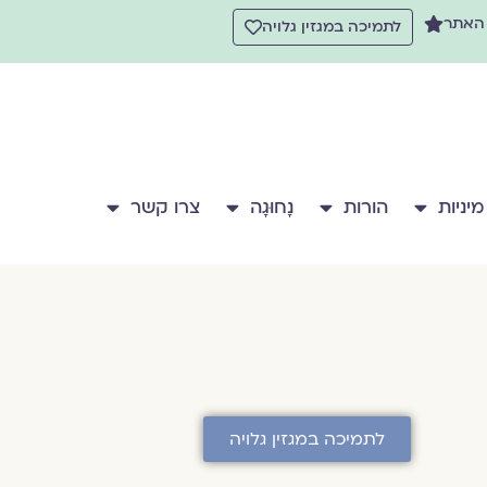
 האתר
לתמיכה במגזין גלויה
מיניות
הורות
נָחוּגָה
צרו קשר
לתמיכה במגזין גלויה