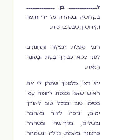
ל
_____________
בן
_____________
בקדושה ובטהרה על-ידי חופה
וקידושין ושבע ברכות.
הִנְנִי מַפֶּלֶת תְּפִילָּה וְתַחֲנוּנִים
לִפְנֵי כִּסֵּא כְּבוֹדֶךָ בָּעֵת וּבָעוֹנָה
הַזֹּאת.
יהי רצון מלפניך שתתן לי את
האיש שאני נכנסת לחופה עמו
בסימן טוב ובמזל טוב לאורך
ימים, ונזכה לדור באהבה
ובשלום, בקדושה ובטהרה
כרצונך באמת, נגילה ונשמחה