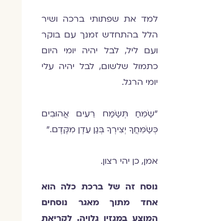
למד את שפתותי ברכה ושיר
הלל בהתחדש זמנך עם בוקר
ועם ליל, לבל יהיה יומי היום
כתמול שלשום, לבל יהיה עלי
יומי הרגל.
"שַֹמֵּחַ תְּשַֹמַּח רֵעִים אֲהוּבִים
כְּשַֹמֵּחֲךָ יְצִירְךָ בְּגַן עֵדֶן מִקֶּדֶם."
אמן, כן יהי רצון.
נוסח זה של ברכת כלה הוא
אחד מתוך מאגר נוסחים
המוצע במגזין גלויה. לקריאת