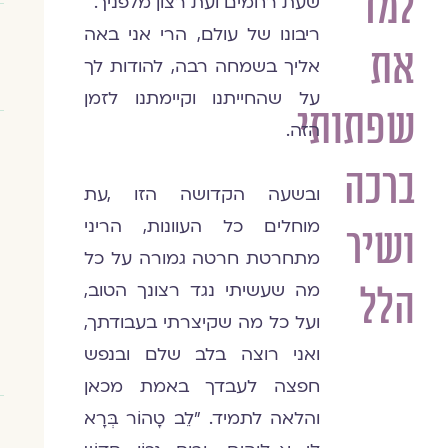
למד
שעת רחמים ועת רצון מלפניך.
ריבונו של עולם, הרי אני באה
את
אליך בשמחה רבה, להודות לך
על שהחייתנו וקיימתנו לזמן
שפתותי
הזה.
ברכה
ובשעה הקדושה הזו ,עת
מוחלים כל העוונות, הריני
ושיר
מתחרטת חרטה גמורה על כל
מה שעשיתי נגד רצונך הטוב,
הלל
ועל כל מה שקיצרתי בעבודתך,
ואני רוצה בלב שלם ובנפש
חפצה לעבדך באמת מכאן
והלאה לתמיד. "לֵב טָהוֹר בְּרָא