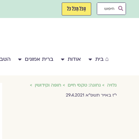
ילוג
Search
תוכן
הַכֹּל מִכֹּל כֹּל
...
⌂ בית
אודות
ברית אמונים
השבע
גלויה
נחוגה: טקסי חיים
חופה וקידושין
י"ז באייר תשפ"א 29.4.2021