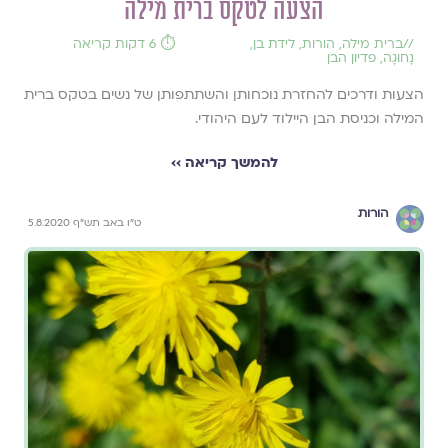
הצעה לטקס ברית מילה
//
ברית מילה
,
הורות
,
לידת בן
,
⏱️ 6 דקות קריאה
נָחוּגָה
,
פדיון הבן
הצעות ודרכים להחזרת נוכחותן והשתתפותן של נשים בטקס ברית
המילה וכניסת הבן היילוד לעם היהודי.
להמשך קריאה ››
הורות
ט"ו באב תש"ף 5.8.2020