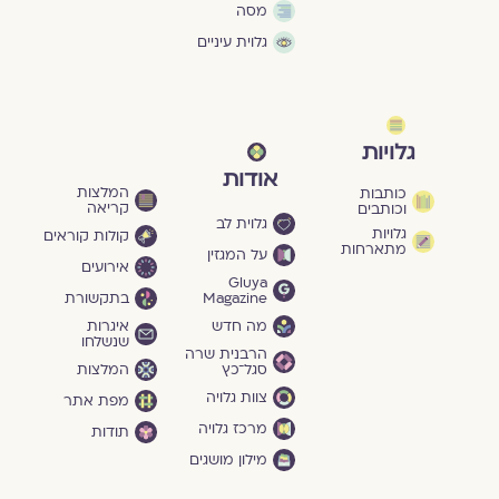
מסה
גלוית עיניים
גלויות
אודות
המלצות
כותבות
קריאה
וכותבים
גלוית לב
גלויות
קולות קוראים
מתארחות
על המגזין
אירועים
Gluya
Magazine
בתקשורת
מה חדש
איגרות
שנשלחו
הרבנית שרה
סגל־כץ
המלצות
צוות גלויה
מפת אתר
מרכז גלויה
תודות
מילון מושגים