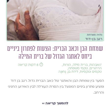
גלויה מארחת
רגב בן-דוד
שמחת הבן וכאב הברית: הצעות לפתרון ביניים
ביחס לאתגר הגדול של ברית המילה
//
אבהות
,
ברית מילה
,
הורות
,
⏱️ 6 דקות קריאה
הרהורים
,
טקסי משפחה
,
טקסים וטקסיות
,
לידת בן
,
נָחוּגָה
הפער בין שמחת הבן והאתגר של כאב הברית גדול. רגב בן דוד
ומציע פתרון ביניים המפצל בין הסרת העורלה לבין האירוע החגיגי
והרחב.
להמשך קריאה ››