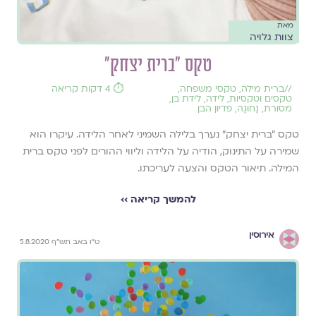
מאת
צוות גלויה
טקס "ברית יצחק"
//
ברית מילה
,
טקסי משפחה
,
⏱️ 4 דקות קריאה
טקסים וטקסיות
,
לידה
,
לידת בן
,
מסורת
,
נָחוּגָה
,
פדיון הבן
טקס "ברית יצחק" נערך בלילה השמיני לאחר הלידה. עיקרו הוא
שמירה על התינוק, הודיה על הלידה וליווי ההורים לפני טקס ברית
המילה. תיאור הטקס והצעה לעריכתו.
להמשך קריאה ››
אירוסין
ט"ו באב תש"ף 5.8.2020