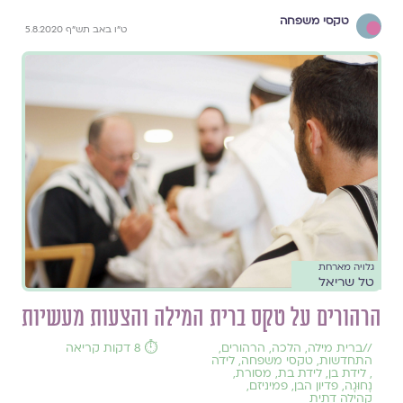
טקסי משפחה
ט"ו באב תש"ף 5.8.2020
גלויה מארחת
טל שריאל
הרהורים על טקס ברית המילה והצעות מעשיות
//
ברית מילה
,
הלכה
,
הרהורים
,
⏱️ 8 דקות קריאה
התחדשות
,
טקסי משפחה
,
לידה
,
לידת בן
,
לידת בת
,
מסורת
,
נָחוּגָה
,
פדיון הבן
,
פמיניזם
,
קהילה דתית