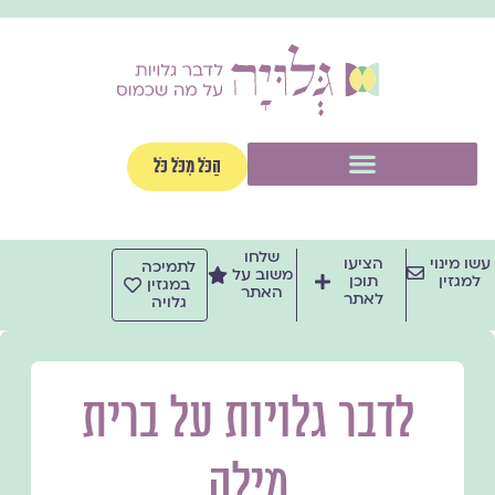
ילוג
תוכן
תפריט
הַכֹּל מִכֹּל כֹּל
שלחו
עשו מינוי
הציעו
לתמיכה
משוב על
למגזין
תוכן
במגזין
האתר
לאתר
גלויה
לדבר גלויות על ברית
מילה