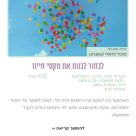
גלויה מארחת
מיכל יחיאלי קופנהגן
לבחור לבנות את טקסי חיינו
//
ברית מילה
,
הלכה
,
התחדשות
⏱️ 6 דקות
,
טקסי משפחה
,
יום החתונה
,
לידה
,
מסורת
,
נָחוּגָה
,
שמחת הבת
כשהפער בין הטקס ובין היומיום גדול מדי, קשה לשמור על חיבור
למתרחש. טקסי חיים שנבנו מתוך חיי היומיום יכולים לקבל
משמעות.
להמשך קריאה ››