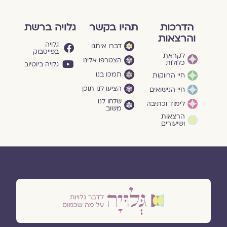
הדרכות
תהיו בקשר
גלויה ברשת
והרצאות
גלויה
דברו איתנו
בפייסבוק
לקראת
הצטרפו אלינו
כלולות
גלויה ביוטיוב
תמכו בנו
חיי הרווקות
הציעו לנו תוכן
חיי הנישואים
שלחו לנו
לימוד וכתיבה
משוב
הרצאות
ושיעורים