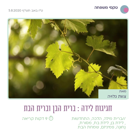
טקסי משפחה
ט"ו באב תש"ף 5.8.2020
מאת
צוות גלויה
חגיגות לידה : ברית הבן וברית הבת
//
ברית מילה
,
הלכה
,
התחדשות
⏱️ 9 דקות קריאה
,
לידת בן
,
לידת בת
,
מסורת
,
נָחוּגָה
,
פמיניזם
,
שמחת הבת