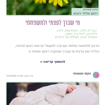
גלויה מארחת
רתם אלדר היבש
מי שברך לעצמי ולמשפחתי
//
ברית מילה
,
התחדשות
,
לידה
,
לידת בן
,
לידת בת
,
נָחוּגָה
,
שמחת הבת
,
תפילות על הילדים
הרצון לתחושה שלמה וקרובה למעמד קריאת השם לביתה,
הולידו את ברכת מי שברך שכתבה רותם אישית זו.
להמשך קריאה ››
טקסי משפחה
ט"ו באב תש"ף 5.8.2020