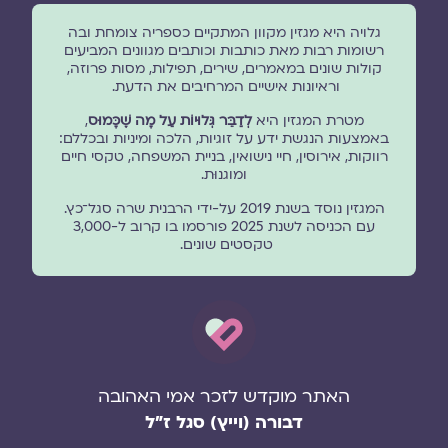
גלויה היא מגזין מקוון המתקיים כספריה צומחת ובה
רשומות רבות מאת כותבות וכותבים מגוונים המביעים
קולות שונים במאמרים, שירים, תפילות, מסות פרוזה,
וראיונות אישיים המרחיבים את הדעת.
מטרת המגזין היא
לְדַבֵּר גְּלוּיוֹת עַל מָה שֶׁכָּמוּס
,
באמצעות הנגשת ידע על זוגיות, הלכה ומיניות ובכללם:
רווקות, אירוסין, חיי נישואין, בניית המשפחה, טקסי חיים
ומוגנוּת.
המגזין נוסד בשנת 2019 על-ידי הרבנית שרה סגל־כץ.
עם הכניסה לשנת 2025 פורסמו בו קרוב ל-3,000
טקסטים שונים.
האתר מוקדש לזכר אמי האהובה
דבורה (וייץ) סגל ז"ל