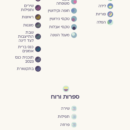
משפחה
שירים
לידה
ותפילות
חופה וקידושין
פוריות
ראיונות
טקסי גירושין
הפלה
מוגנוּת
טקסי אבלות
שבת
מעגל השנה
התייצבות
לצד דינה
כנס ברית
אמונים
תוכנית כנס
2023
בתקשורת
ספרות ורוח
שירה
תפילות
פרוזה