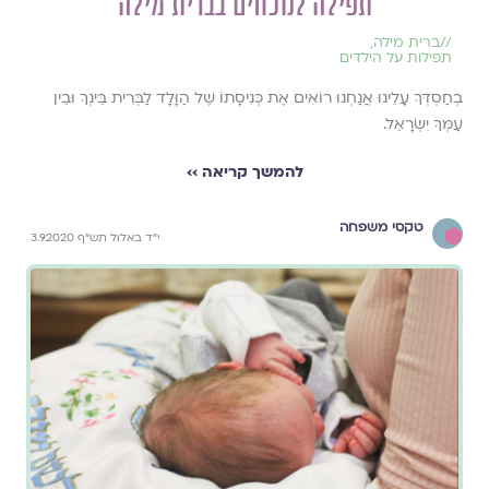
תפילה לנוכחים בברית מילה
//
ברית מילה
,
תפילות על הילדים
בְחַסְדְּךָ עָלֵינוּ אֲנַחְנוּ רוֹאִים אֶת כְּנִיסָתוֹ שֶׁל הַוָּלָד לַבְּרִית בֵּינְךָ וּבֵין
עַמְּךָ יִשְׂרָאֵל.
להמשך קריאה ››
טקסי משפחה
י"ד באלול תש"ף 3.9.2020