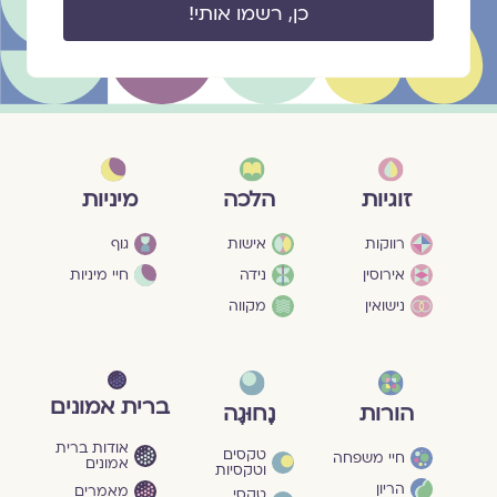
כן, רשמו אותי!
מיניות
זוגיות
הלכה
גוף
רווקות
אישות
חיי מיניות
אירוסין
נידה
נישואין
מקווה
ברית אמונים
הורות
נָחוּגָה
אודות ברית
טקסים
חיי משפחה
אמונים
וטקסיות
הריון
מאמרים
טקסי