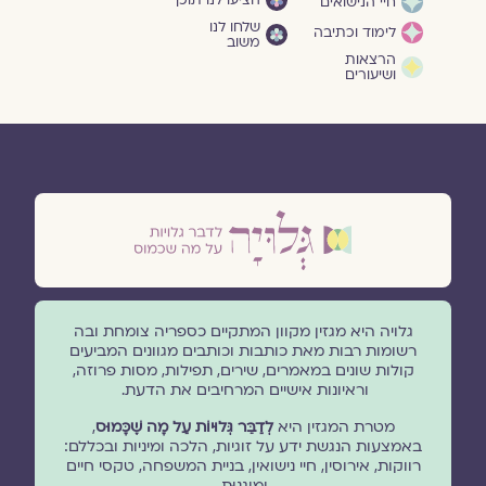
הציעו לנו תוכן
חיי הנישואים
שלחו לנו
לימוד וכתיבה
משוב
הרצאות
ושיעורים
גלויה היא מגזין מקוון המתקיים כספריה צומחת ובה
רשומות רבות מאת כותבות וכותבים מגוונים המביעים
קולות שונים במאמרים, שירים, תפילות, מסות פרוזה,
וראיונות אישיים המרחיבים את הדעת.
מטרת המגזין היא
לְדַבֵּר גְּלוּיוֹת עַל מָה שֶׁכָּמוּס
,
באמצעות הנגשת ידע על זוגיות, הלכה ומיניות ובכללם:
רווקות, אירוסין, חיי נישואין, בניית המשפחה, טקסי חיים
ומוגנוּת.