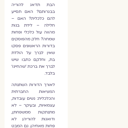
הבת תדאג להוריה
בבגרותם? האם תסייע
להם כלכלית? האם –
חלילה – לידת בנות
מהווה עול כלכלי ופחות
שמחה? חלק מהפוסקים
בדורות הראשונים פסקו
שאין לברך על הולדת
בת, וחלקם כתבו שיש
לברך את ברכת 'שהחיינו'
בלבד.
לאורך הדורות השתנתה
המציאות החברתית
והכלכלית: נשים עובדות,
עצמאיות, ובעיקר – לא
מתנתקות ממשפחתן,
ודואגות להוריהן לא
פחות מאחיהן. גם המבט