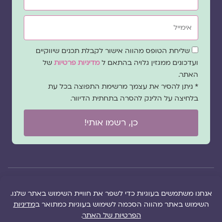
אימייל
שדה
שליחת הטופס מהווה אישור לקבלת תכנים שיווקיים
הסכמה
ועדכונים ממגזין גלויה בהתאם ל
מדיניות פרטיות
של
האתר.
* ניתן להסיר את עצמך מרשימת התפוצה בכל עת
בלחיצה על הלינק להסרה בתחתית הדיוור.
כן, רשמו אותי!
© 2026 כל
במקרה
הוקם ב ❤ על ידי –
הזכויות של מגזין
של
לימונדה 2.0
| מיתוג:
מפת אתר
|
גלויה שמורות
שגגה
סטודיו נופר דסקל
תקנון אתר
|