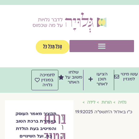
ילוג
תוכן
תפריט
הַכֹּל מִכֹּל כֹּל
שלחו
עשו מינוי
הציעו
לתמיכה
משוב על
למגזין
תוכן
במגזין
האתר
לאתר
גלויה
גלויה
הורות
לידה
כ״ו באלול ה׳תשפ״ה 19.9.2025
ברכת
תקציר מאמר העוסק
הרבנית
באמירת ברכת הטוב
חמוטל
והמיטיב בעת הולדת
הטוב
שובל
בת, ועל השינויים