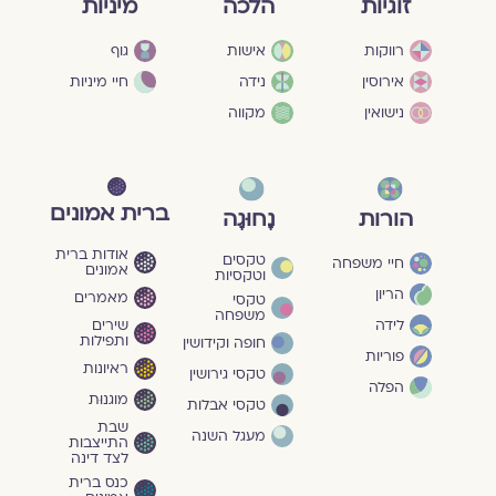
מיניות
זוגיות
הלכה
גוף
רווקות
אישות
חיי מיניות
אירוסין
נידה
נישואין
מקווה
ברית אמונים
הורות
נָחוּגָה
אודות ברית
טקסים
חיי משפחה
אמונים
וטקסיות
הריון
מאמרים
טקסי
משפחה
שירים
לידה
ותפילות
חופה וקידושין
פוריות
ראיונות
טקסי גירושין
הפלה
מוגנוּת
טקסי אבלות
שבת
מעגל השנה
התייצבות
לצד דינה
כנס ברית