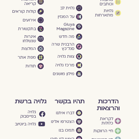
קריאה
וכותבים
גלוית לב
גלויות
קולות קוראים
מתארחות
על המגזין
אירועים
Gluya
Magazine
בתקשורת
מה חדש
איגרות
שנשלחו
הרבנית שרה
סגל־כץ
המלצות
צוות גלויה
מפת אתר
מרכז גלויה
תודות
מילון מושגים
הדרכות
תהיו בקשר
גלויה ברשת
והרצאות
גלויה
דברו איתנו
בפייסבוק
לקראת
הצטרפו אלינו
כלולות
גלויה ביוטיוב
תמכו בנו
חיי הרווקות