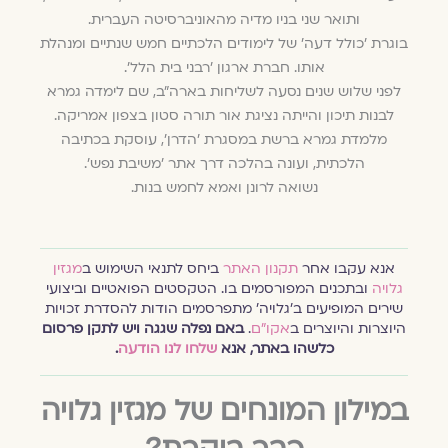
ותואר שני בניו מדיה מהאוניברסיטה העברית.
בוגרת 'כולל דעה' של לימודים הלכתיים חמש שנתיים ומנהלת
אותו. חברת ארגון 'רבני בית הלל'.
לפני שלוש שנים נסעה לשליחות בארה"ב, שם לימדה גמרא
לבנות תיכון והייתה נציגת אור תורה סטון בצפון אמריקה.
מלמדת גמרא ברשת במסגרת 'הדרן', עוסקת בכתיבה
הלכתית, ועונה בהלכה דרך אתר 'משיבת נפש'.
נשואה לרונן ואמא לחמש בנות.
אנא עקבו אחר
תקנון האתר
ביחס לתנאי השימוש ב
מגזין
גלויה
ובתכנים המפורסמים בו. הטקסטים הפואטיים וביצועי
שירים המופיעים ב׳גלויה׳ מתפרסמים הודות להסדרת זכויות
היוצרות והיוצרים ב
אקו״ם
.
באם נפלה שגגה ויש לתקן פרסום
כלשהו באתר, אנא
שלחו לנו הודעה
.
במילון המונחים של מגזין גלויה