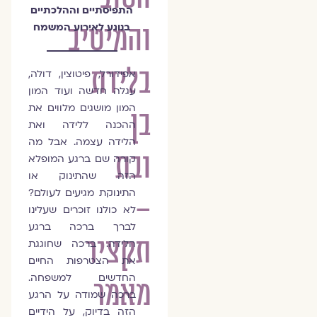
התפיסתיים וההלכתיים
והמיטיב
בנוגע לאירוע המשמח
בלידת
אפידורל, פיטוצין, דולה,
עגלה חדשה ועוד המון
המון מושגים מלווים את
בן
ההכנה ללידה ואת
הלידה עצמה. אבל מה
ובת
קורה שם ברגע המופלא
הזה שהתינוק או
התינוקת מגיעים לעולם?
–
לא כולנו זוכרים שעלינו
לברך ברכה ברגע
תקציר
הלידה. ברכה שחוגגת
את הצטרפות החיים
החדשים למשפחה.
מאמר
ברכה שמודה על הרגע
הזה בדיוק, על הידיים