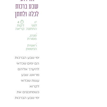
התרפיה
#27 –
שבע ברכות
י
שלי" –
חנוכה
לכלה ולחתן
ראיון גלוי
התשפ״ג |
⏱️ 4
//
לפני
דקות
עיניים עם
דצמבר
החתונה
קריאה
,
המשוררת
ינואר 2022-
מנהג
,
מסורת
,
דנה שניצר
3
ראשית
הנישואין
משיח
//
עדכוני
ימי שבע הברכות
תוכן
⏱️ 3
//
במגזין
הם ימים שכדאי
גלוית
דקות
גלויה
עיניים -
להיערך אליהם
ראיונות
,
החורף מגיע
מראש. שבע
הדרכה
יעוץ
באופו רשמי וזה
עצות שכדאי
וטיפול
הזמן להמלצות
לקרוא
,
זיכרון
תוכן במגזין גלויה
כשמתכננים את
,
יצירה
- מאמרים לכבוד
ימי שבע הברכות
⏱
ויצירתיות
חג החנוכה,
,
ה