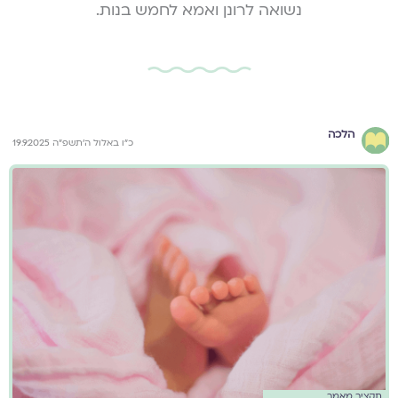
נשואה לרונן ואמא לחמש בנות.
הלכה
כ״ו באלול ה׳תשפ״ה 19.9.2025
תקציר מאמר