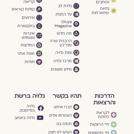
קריאה
וכותבים
גלוית לב
גלויות
קולות קוראים
מתארחות
על המגזין
אירועים
Gluya
Magazine
בתקשורת
מה חדש
איגרות
שנשלחו
הרבנית שרה
סגל־כץ
המלצות
צוות גלויה
מפת אתר
מרכז גלויה
תודות
מילון מושגים
הדרכות
תהיו בקשר
גלויה ברשת
והרצאות
גלויה
דברו איתנו
בפייסבוק
לקראת
הצטרפו אלינו
כלולות
גלויה ביוטיוב
תמכו בנו
חיי הרווקות
הציעו לנו תוכן
חיי הנישואים