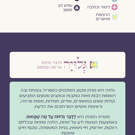
שלחו לנו
לימוד וכתיבה
משוב
הרצאות
ושיעורים
גלויה היא מגזין מקוון המתקיים כספריה צומחת ובה
רשומות רבות מאת כותבות וכותבים מגוונים המביעים
קולות שונים במאמרים, שירים, תפילות, מסות פרוזה,
וראיונות אישיים המרחיבים את הדעת.
מטרת המגזין היא
לְדַבֵּר גְּלוּיוֹת עַל מָה שֶׁכָּמוּס
,
באמצעות הנגשת ידע על זוגיות, הלכה ומיניות ובכללם:
רווקות, אירוסין, חיי נישואין, בניית המשפחה, טקסי חיים
ומוגנוּת.