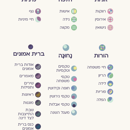
גוף
רווקות
אישות
חיי מיניות
אירוסין
נידה
נישואין
מקווה
ברית אמונים
הורות
נָחוּגָה
אודות ברית
טקסים
חיי משפחה
אמונים
וטקסיות
הריון
מאמרים
טקסי
משפחה
שירים
לידה
ותפילות
חופה וקידושין
פוריות
ראיונות
טקסי גירושין
הפלה
מוגנוּת
טקסי אבלות
שבת
מעגל השנה
התייצבות
לצד דינה
כנס ברית
אמונים