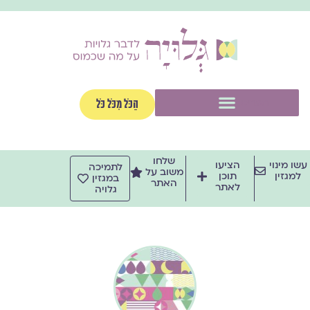
ילוג
תוכן
תפריט
הַכֹּל מִכֹּל כֹּל
שלחו
עשו מינוי
הציעו
לתמיכה
משוב על
למגזין
תוכן
במגזין
האתר
לאתר
גלויה