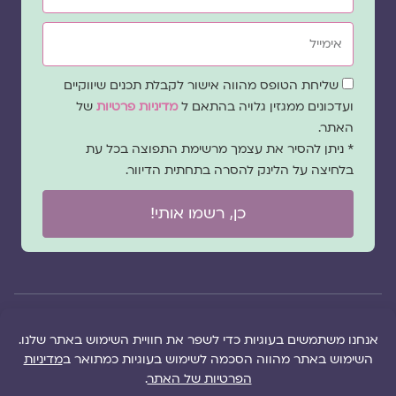
אימייל
שדה
שליחת הטופס מהווה אישור לקבלת תכנים שיווקיים
הסכמה
ועדכונים ממגזין גלויה בהתאם ל
מדיניות פרטיות
של
האתר.
* ניתן להסיר את עצמך מרשימת התפוצה בכל עת
בלחיצה על הלינק להסרה בתחתית הדיוור.
כן, רשמו אותי!
© 2026 כל
במקרה
הוקם ב ❤ על ידי –
הזכויות של מגזין
של
לימונדה 2.0
| מיתוג:
מפת אתר
|
גלויה שמורות
שגגה
סטודיו נופר דסקל
תקנון אתר
|
למרכז "גלויה"
אנא