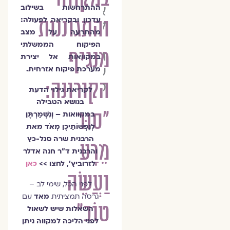
אדלר
ההתרחשות בשילוב
והתגוננות
עדכון ובקריאה לפעולה:
לזרוביץ׳
מהתרעה על מצב
הפיקוח הממשלתי
מנגיף
הרבנית
במקוואות אל יצירת
שרה
מערכת פיקוח אזרחית.
הקורונה:
סגל־כץ
לקריאת גילוי הדעת
בנושא הטבילה
"סוּר
במקוואות – וְנִשְׁמַרְתֶּן
לְנַפְשׁוֹתֵיכֶן מְאֹד מאת
הרבנית שרה סגל-כץ
מֵרָע
והרבנית ד"ר חנה אדלר
לזרוביץ', לחצו >>
כאן
וַעֲשֵׂה
לפני הכל, שימי לב –
גרסה תמציתית
מאד
עם
טוֹב"
השאלות שיש לשאול
לפני הליכה למקווה ניתן