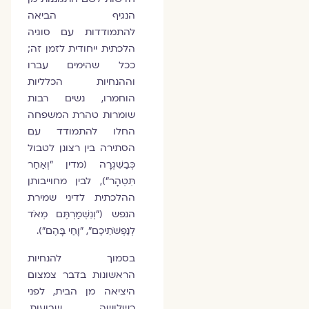
הנגיף הביאה
להתמודדות עם סוגיה
הלכתית ייחודית לזמן זה;
ככל שהימים עברו
וההנחיות הכלליות
הוחמרו, נשים רבות
שומרות טהרת המשפחה
החלו להתמודד עם
הסתירה בין רצונן לטבול
כְּבַשִּׁגְרָה (מדין "וְאַחַר
תִּטְהָר"), לבין מחוייבותן
ההלכתית לדיני שמירת
הנפש ("וְנִשְׁמַרְתֶּם מְאֹד
לְנַפְשֹׁתֵיכֶם", "וָחַי בָּהֶם").
בסמוך להנחיות
הראשונות בדבר צמצום
היציאה מן הבית, לפני
כשלושה שבועות,