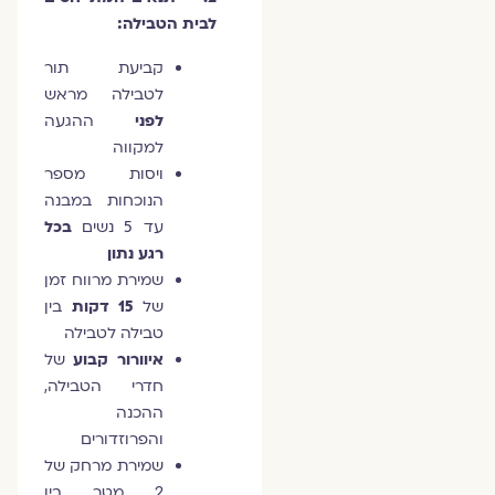
לבית הטבילה:
קביעת תור
לטבילה מראש
לפני
ההגעה
למקווה
ויסות מספר
הנוכחות במבנה
עד 5 נשים
בכל
רגע נתון
שמירת מרווח זמן
של
15 דקות
בין
טבילה לטבילה
איוורור קבוע
של
חדרי הטבילה,
ההכנה
והפרוזדורים
שמירת מרחק של
2 מטר בין