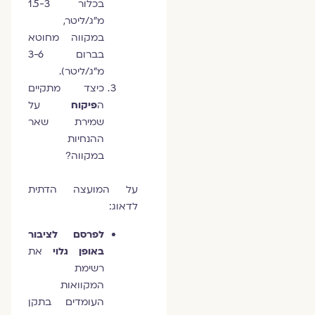
בכלור 1.5-3
מ"ג/ליטר,
במקווה מחוטא
בברום 3-6
מ"ג/ליטר).
כיצד מתקיים
ה
פיקוח
על
שמירת שאר
ההנחיות
במקווה?
על המועצה הדתית
לדאוג:
לפרסם לציבור
באופן גלוי
את
רשימת
המקוואות
העומדים בתקן