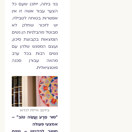
בני ביתה, ייתכן שעם כל
הצער עבור אשה זו אין
אפשרות בטוחה לטבילה.
יש לזכור שחלק לא
מבוטל מהבלניות הן נשים
הנמצאות בקבוצת סיכון,
ועצם המפגש שלהן עם
נשים רבות בכל ערב
מהווה עבורן סכנה
פוטנציאלית.
צילום: איילת לנדאו
"סוּר מֵרָע וַעֲשֵׂה טוֹב" –
אמצעי פעולה
חשוב להדגיש – נשים