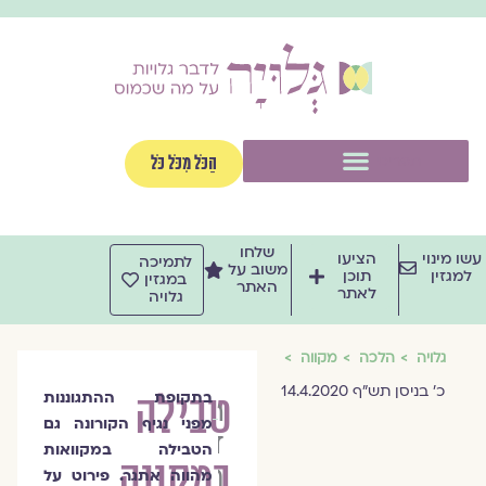
וג
וכן
תפריט
הַכֹּל מִכֹּל כֹּל
שלחו
שו מינוי
הציעו
לתמיכה
משוב על
למגזין
תוכן
במגזין
האתר
לאתר
גלויה
גלויה
הלכה
מקווה
כ' בניסן תש"ף 14.4.2020
טבילה
בתקופת ההתגוננות
הרבנית
מפני נגיף הקורונה גם
ד״ר
הטבילה במקוואות
במקווה
חנה
מהווה אתגר. פירוט על