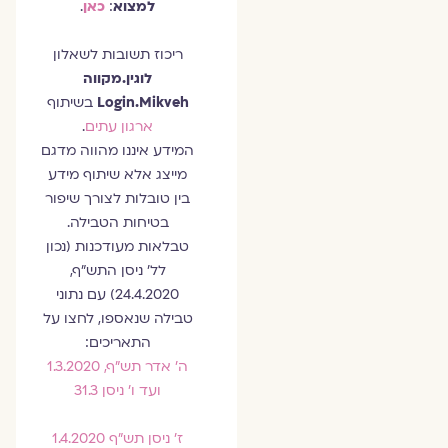
למצוא
:
כאן
.
ריכוז תשובות לשאלון
לוגין.מקווה
Login.Mikveh
בשיתוף
ארגון עתים
.
המידע איננו מהווה מדגם
מייצג אלא שיתוף מידע
בין טובלות לצורך שיפור
בטיחות הטבילה.
טבלאות מעודכנות (נכון
לל' ניסן התש"ף,
24.4.2020) עם נתוני
טבילה שנאספו, לחצו על
התאריכים:
ה' אדר תש"ף, 1.3.2020
ועד ו' ניסן 31.3
ז' ניסן תש"ף 1.4.2020