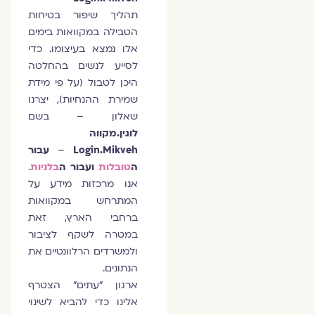
תהליך שיפור בטיחות
הטבילה במקוואות בימים
אלו נמצא בעיצומו. כדי
לסייע לנשים בהחלטה
היכן לטבול (על פי מידת
שמירת ההנחיות), יצרנו
שאלון – בשם
לוגין.מקווה
Login.Mikveh
–
עבור
ה
טובלות
ועבור ה
בלניות
.
אנו מרכזות מידע על
המתרחש במקוואות
ברחבי הארץ, זאת
במטרה לשקף לציבור
ולמשרדים הרלוונטיים את
הנתונים.
ארגון "עתים" הצטרף
אלינו כדי להביא לשינוי