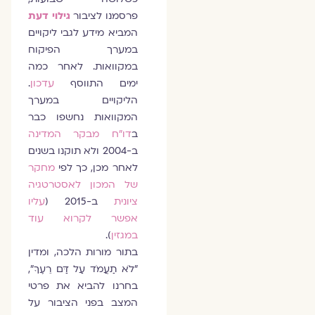
פרסמנו לציבור
גילוי דעת
המביא מידע לגבי ליקויים
במערך הפיקוח
במקוואות. לאחר כמה
ימים התווסף
עדכון
.
הליקויים במערך
המקוואות נחשפו כבר
ב
דו"ח מבקר המדינה
ב-2004 ולא תוקנו בשנים
לאחר מכן, כך לפי
מחקר
של המכון לאסטרטגיה
ציונית
ב-2015 (
עליו
אפשר לקרוא עוד
במגזין
).
בתור מורות הלכה, ומדין
"לֹא תַעֲמֹד עַל דַּם רֵעֶךָ",
בחרנו להביא את פרטי
המצב בפני הציבור על