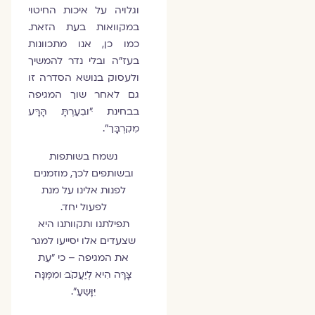
וגלויה על איכות החיטוי
במקוואות בעת הזאת.
כמו כן, אנו מתכוונות
בעז"ה ובלי נדר להמשיך
ולעסוק בנושא הסדרה זו
גם לאחר שוך המגיפה
בבחינת "ּובִעַרְתָּ הָּרָּע
מִקִרְבֶָּך".
נשמח בשותפות
ובשותפים לכך, מוזמנים
לפנות אלינו על מנת
לפעול יחד.
תפילתנו ותקוותנו היא
שצעדים אלו יסייעו למגר
את המגיפה – כי "עֵת
צָּרָּה הִיא לְיַעֲקֹב ּומִמֶּנָּה
יִּוָּשֵעַ".