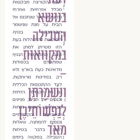
לנגיף הקורונה מבקשות
אדלר
מכלל אזרחיות ואזרחי
בנושא
לזרוביץ׳
מדינת ישראל שנתכנס אל
הבית על מנת שנישמר
הטבילה
הרבנית
מההדבקה בנגיף.
ההוראות להתנהלות בעת
שרה
הזו מטרתן למתן את
במקוואות
סגל־כץ
קצב התקדמות הנגיף
שמתקדם בכפולות
–
מדאיגות כעת בארץ ולא
רק במדינות מרוחקות.
לצד ההתכנסות הכללית
וְנִשְׁמַרְתֶּן
גם חיי הקהילה הדתית
נכנסים אל הבית; מניינים
לְנַפְשׁוֹתֵיכֶן
מבוטלים, חופות נדחות
והאירועים הקהילתיים
נכנסים להמתנה. שאלות
מְאֹד
רבות בדבר בטיחות
הטבילה במקווה בימים