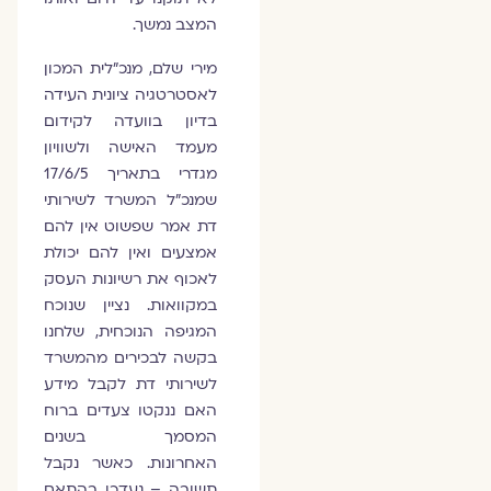
המצב נמשך.
מירי שלם, מנכ"לית המכון
לאסטרטגיה ציונית העידה
בדיון בוועדה לקידום
מעמד האישה ולשוויון
מגדרי בתאריך 17/6/5
שמנכ"ל המשרד לשירותי
דת אמר שפשוט אין להם
אמצעים ואין להם יכולת
לאכוף את רשיונות העסק
במקוואות. נציין שנוכח
המגיפה הנוכחית, שלחנו
בקשה לבכירים מהמשרד
לשירותי דת לקבל מידע
האם ננקטו צעדים ברוח
המסמך בשנים
האחרונות. כאשר נקבל
תשובה – נעדכן בהתאם