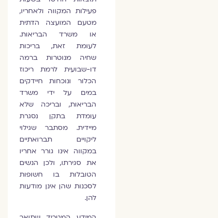
פעילות המקווה ולאחריו,
מטעם המועצה הדתית
או משרד הבריאות.
לעומת זאת, בריכות
שחיה מנוטרות ברמה
דו-שבועית לרמת ריכוז
הכלור ונוכחות חיידקים
במים על ידי משרד
הבריאות, ובריכה שלא
עומדת בתקן נסגרת
מיידית. מסתבר שגילוי
ליקויים תברואתיים
במקווה אינו גורר אחריו
את סגירתו, ולכן הנשים
הטובלות בו חשופות
לסכנות שהן אינן מודעות
להן.
המידע המטריד שתואר