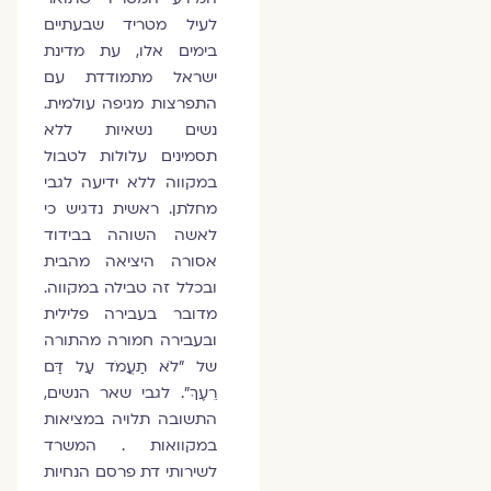
לעיל מטריד שבעתיים
בימים אלו, עת מדינת
ישראל מתמודדת עם
התפרצות מגיפה עולמית.
נשים נשאיות ללא
תסמינים עלולות לטבול
במקווה ללא ידיעה לגבי
מחלתן. ראשית נדגיש כי
לאשה השוהה בבידוד
אסורה היציאה מהבית
ובכלל זה טבילה במקווה.
מדובר בעבירה פלילית
ובעבירה חמורה מהתורה
של "לֹא תַעֲמֹד עַל דַּם
רֵעֶךָ". לגבי שאר הנשים,
התשובה תלויה במציאות
במקוואות . המשרד
לשירותי דת פרסם הנחיות