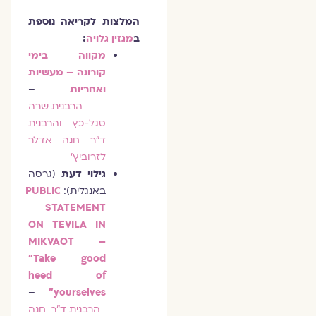
המלצות לקריאה נוספת
ב
מגזין גלויה
:
מקווה בימי
קורונה – מעשיות
ואחריות
–
הרבנית שרה
סגל-כץ והרבנית
ד"ר חנה אדלר
לזרוביץ'
גילוי דעת
(גרסה
באנגלית):
PUBLIC
STATEMENT
ON TEVILA IN
MIKVAOT –
"Take good
heed of
–
yourselves"
הרבנית ד"ר חנה