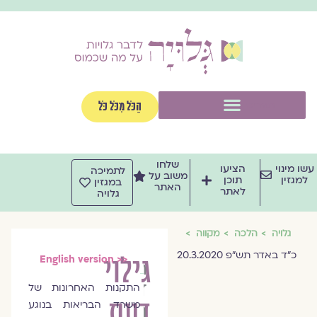
וג
וכן
תפריט
הַכֹּל מִכֹּל כֹּל
שלחו
שו מינוי
הציעו
לתמיכה
משוב על
למגזין
תוכן
במגזין
האתר
לאתר
גלויה
גלויה
הלכה
מקווה
כ"ד באדר תש"פ 20.3.2020
גילוי
English version >>
הרבנית
ד״ר
התקנות האחרונות של
דעת
משרד הבריאות בנוגע
חנה