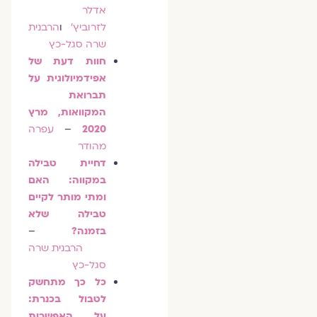
אדלר
לזרוביץ'
ו
הרבנית
שרה סגל-כץ
חוות דעת של
אפידמיולוגית על
תברואת
המקוואות, מרץ
2020
–
עפרה
מהודר
דחיית טבילה
במקווה: האם
ומתי מותר לקיים
טבילה שלא
בזמנה?
–
הרבנית שרה
סגל-כץ
כל כך מתחשק
לטבול בכנרת:
על האפשרות