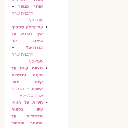
אותךְ מגופךְ
–
הרבנית שרה
סגל-כץ
עֵת לִרְחֹק מֵחַבֵּק:
איך להודיע על
ביאת ימי
הנדודים?
–
הרבנית שרה
סגל-כץ
מצוות עונה על
מענה ותדירות
קיום יחסי
אישות
–
הרבנית
שרה סגל-כץ
חירות על הגוף:
עיון בסוגיה
תלמודית על
המותר והאסור