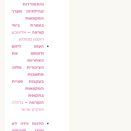
והתמודדות
קהילתית: מערך
המקוואות
באפרת בימי
קורונה
–
אלישבע
רוסמן סטולמן
העזנו ליזום
ולממש את
האחריות
הציבורית שלנו:
מחשבות
בעקבות סוגיית
המקוואות
בתקופת
הקורונה
–
ברנדה
הורביץ פרוור
הלכות נידה לא
נועדו להרחיק