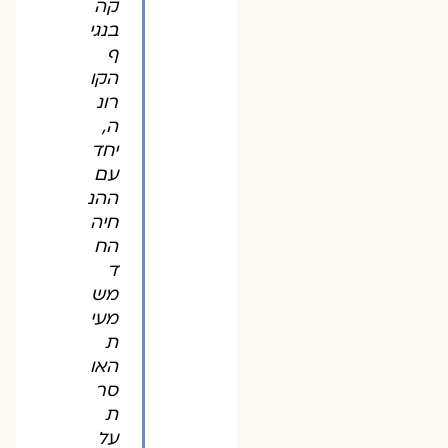
קה
בנגי
ף
הקו
רונ
ה,
יחד
עם
ההנ
חיה
הח
ד
מש
מעי
ת
האו
סר
ת
על