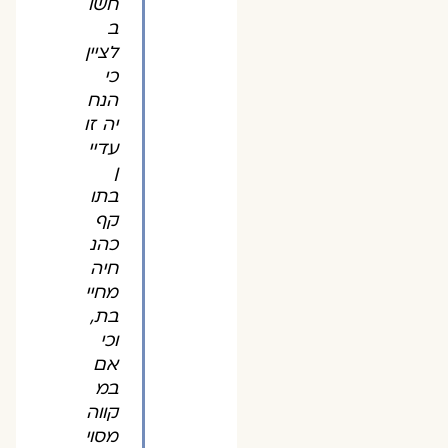
חשו
ב
לציין
כי
הנח
יה זו
עדיי
ן
בתו
קף
כהנ
חיה
מחיי
בת,
וכי
אם
במ
קווה
מסוי