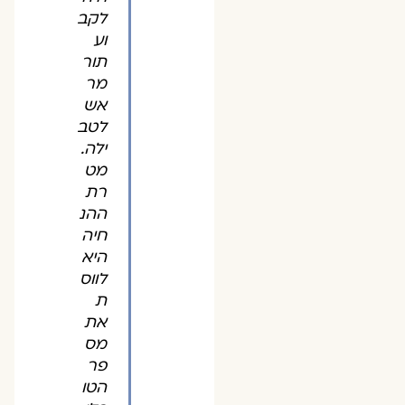
לקב
וע
תור
מר
אש
לטב
ילה.
מט
רת
ההנ
חיה
היא
לווס
ת
את
מס
פר
הטו