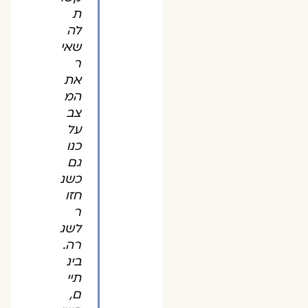
ת
לה
שאי
ר
את
המ
צב
על
כנו
גם
כשנ
חזו
ר
לשג
רה.
בינ
תיי
ם,