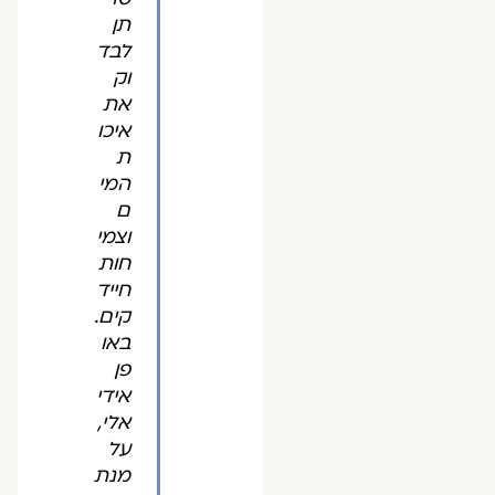
תן
לבד
וק
את
איכו
ת
המי
ם
וצמי
חות
חייד
קים.
באו
פן
אידי
אלי,
על
מנת