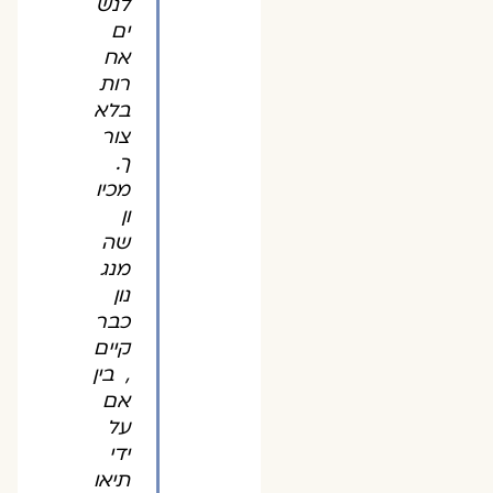
לנש
ים
אח
רות
בלא
צור
ך.
מכיו
ון
שה
מנג
נון
כבר
קיים
, בין
אם
על
ידי
תיאו