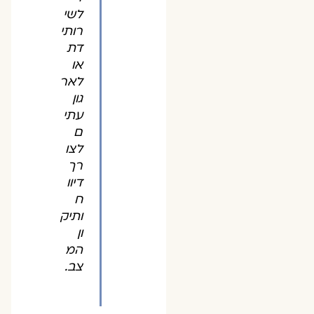
לשי
רותי
דת
או
לאר
גון
עתי
ם
לצו
רך
דיוו
ח
ותיק
ון
המ
צב.