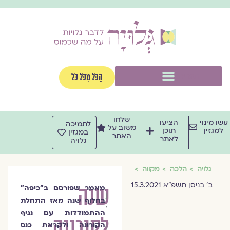
וג
וכן
תפריט
הַכֹּל מִכֹּל כֹּל
שלחו
שו מינוי
הציעו
לתמיכה
משוב על
למגזין
תוכן
במגזין
האתר
לאתר
גלויה
גלויה
הלכה
מקווה
ב׳ בניסן תשפ״א 15.3.2021
שנה
מאמר שפורסם ב״כיפה״
הרבנית
בחלוף שנה מאז התחלת
ד״ר
ההתמודדות עם נגיף
לקורונה:
חנה
הקורונה ולקראת כנס