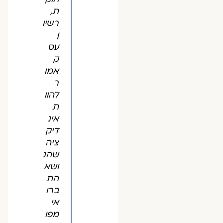
ת,
רשיו
ן
עס
ק
אמו
ר
להוו
ת
אינ
דיק
ציה
שהנ
ושא
הת
ברו
אי
מפו