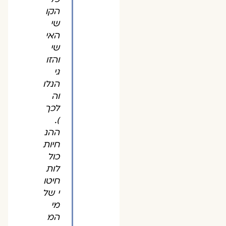
הקו
שי
האי
שי
והזו
גי
הנלו
וה
לכך
).
ההנ
חיות
כול
לות
חיטו
י של
מי
המ