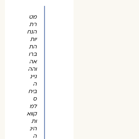
מט
רת
הנח
יות
הת
ברו
אה
והה
גיינ
ה
ביח
ס
למ
קווא
ות
הינ
ה