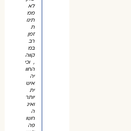
לא
ממ
תינו
ת
זמן
רב
במ
קווה
, וכי
החוו
יה
איש
ית
יותר
ואינ
ה
חשו
פה