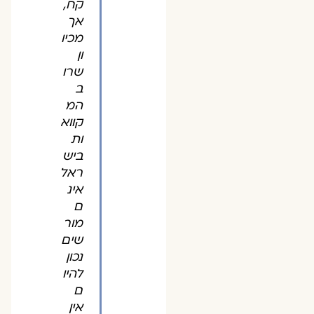
קח,
אך
מכיו
ון
שרו
ב
המ
קווא
ות
ביש
ראל
אינ
ם
מור
שים
נכון
להיו
ם
אין