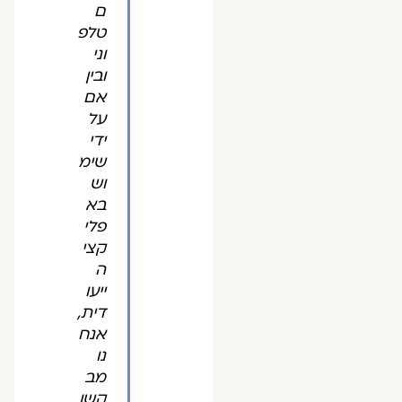
ם
טלפ
וני
ובין
אם
על
ידי
שימ
וש
בא
פלי
קצי
ה
ייעו
דית,
אנח
נו
מב
קשו