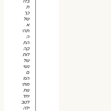
בלו
ת
כך
של
א
תהי
ה
הת
קה
לות
של
נשי
ם
המ
מתי
נות
יחד
לטב
ילה