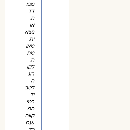
מבו
דד
ת
או
נשא
ית
מאו
מת
ת
לקו
רונ
ה
לטב
ול
במי
המ
קווה
(עם
כל