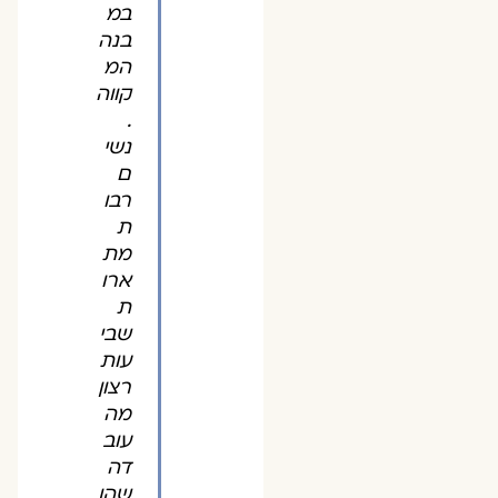
במ
בנה
המ
קווה
.
נשי
ם
רבו
ת
מת
ארו
ת
שבי
עות
רצון
מה
עוב
דה
שהן