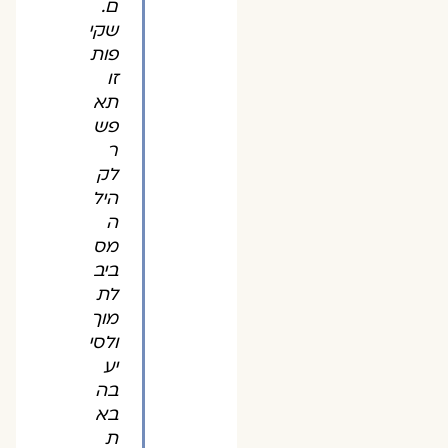
ם.
שקי
פות
זו
תא
פש
ר
לק
היל
ה
מס
ביב
לת
מוך
ולסי
יע
בה
בא
ת