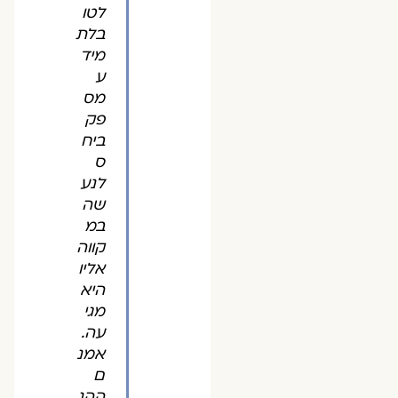
לטו
בלת
מיד
ע
מס
פק
ביח
ס
לנע
שה
במ
קווה
אליו
היא
מגי
עה.
אמנ
ם
ההנ