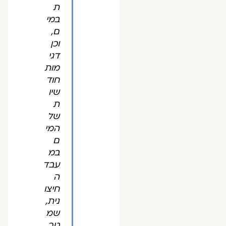
ת
במי
ם,
וכן
דגי
מות
חוד
שיו
ת
של
המי
ם
במ
עבד
ה
חיצו
נית,
שמ
טר