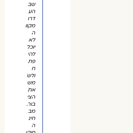
שב
הע
דרו
מקוו
ה
לא
יוכל
להי
פת
ח
ולש
מש
את
הצי
בור.
מב
חינ
ה
חוקי