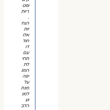
ופט
ריות
.
הנח
יות
אלו
חוד
דו
עם
תחי
לת
המג
יפה
על
מנת
למנ
וע
הדב