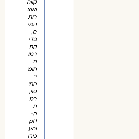
קווה
ואוצ
רות
המי
ם,
בדי
קת
רמו
ת
חומ
ר
החי
טוי,
רמ
ת
ה-
pH
והע
כירו