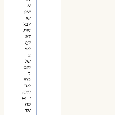
א
יאפ
שר
לבל
ניות
לש
קף
מצ
ב
של
חוס
ר
בחו
מרי
חיטו
י או
כח
אד