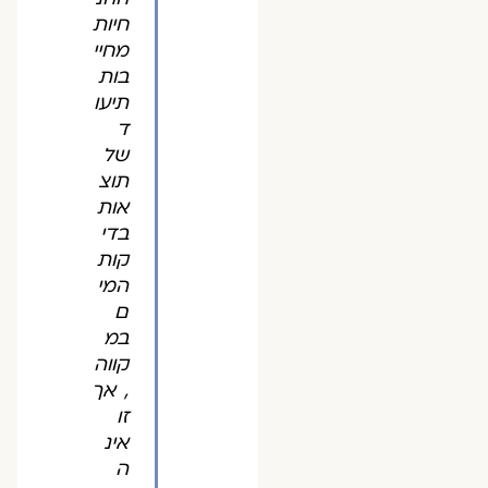
חיות
מחיי
בות
תיעו
ד
של
תוצ
אות
בדי
קות
המי
ם
במ
קווה
, אך
זו
אינ
ה