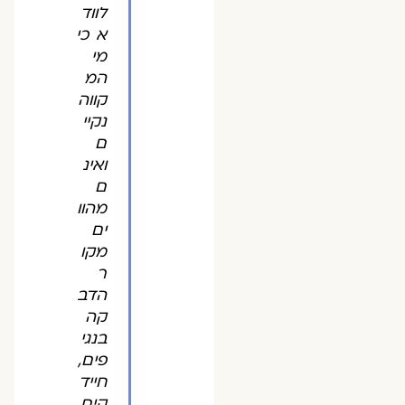
לווד
א כי
מי
המ
קווה
נקיי
ם
ואינ
ם
מהוו
ים
מקו
ר
הדב
קה
בנגי
פים,
חייד
קים