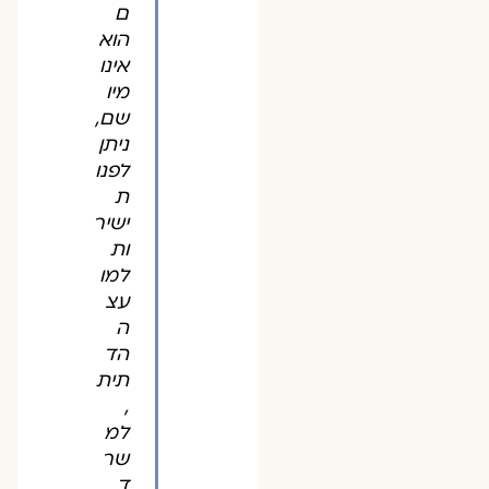
ם
הוא
אינו
מיו
שם,
ניתן
לפנו
ת
ישיר
ות
למו
עצ
ה
הד
תית
,
למ
שר
ד