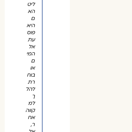
ליט
הא
ם
היא
פוס
עת
אל
המי
ם
או
בוח
רת
להל
ך
למ
קווה
אח
ר,
אל