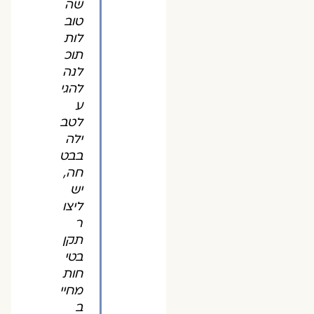
שה
טוב
לות
תוכ
לנה
להגי
ע
לטב
ילה
בבט
חה,
יש
ליצו
ר
תקן
בטי
חות
מחיי
ב