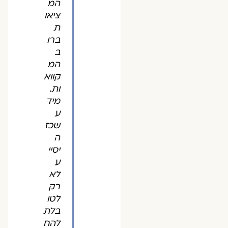
המ
ציאו
ת
ברו
ב
המ
קווא
ות.
מיד
ע
שכז
ה
יסיי
ע
לא
רק
לטו
בלת
להח