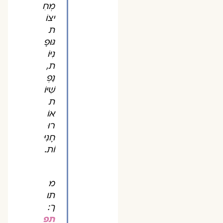
מְחִ
יצוֹ
ת
גּוּפָ
נִיּוֹ
ת,
נַפְ
שִׁיּוֹ
ת
אוֹ
רוּ
חָנִיּ
וֹת.
מ
תו
ך:
תפ