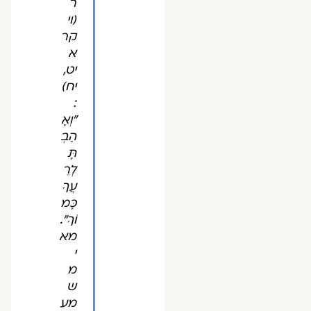
ר
(וי
קר
א
יט,
יח)
:
״וְאָ
הַבְ
תָּ
לְרֵ
עֲךָ
כָּמ
וֹךָ״.
מא
י
מ
ש
מע