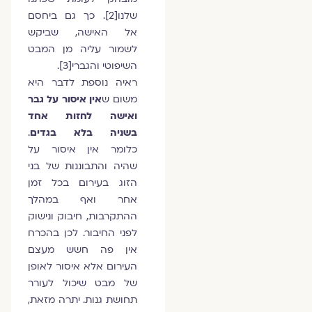
שלנו[2]. כך גם ביחסם
אל האישה, שביקש
לשמור עליה מן המבט
השיפוטי והגברי[3].
ראיה נוספת לדבר היא
משום ש
אין איסור על גבר
ואישה לחזות אחד
בשניה בלא בגדים
.
כלומר אין איסור על
שהיה והתבוננות של בני
הזוג בעירום בכל זמן
אחר ואף במהלך
ההתקרבות, חיבוק ונישוק
לפני החיבור. לכן בהכרח
אין פה חשש מעצם
העירום אלא איסור לאופן
של מבט שיכול לעורר
תחושת גנות. יתרה מזאת,