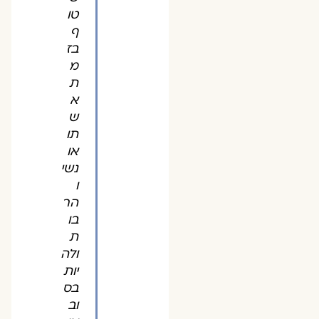
טו
ף
בז
מ
ת
א
ש
תו
או
נשי
ו
הר
בו
ת
ולה
יות
בס
וב