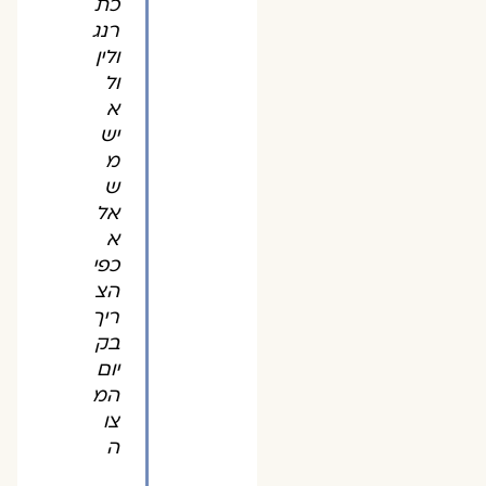
כת
רנג
ולין
ול
א
יש
מ
ש
אל
א
כפי
הצ
ריך
בק
יום
המ
צו
ה