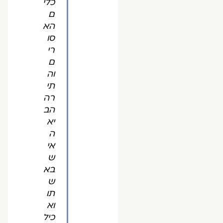
כלי
ם
הא
סו
רי
ם
וה
תי
רה
הב
יא
ה
אי
ש
בא
ש
תו
וא
כיל