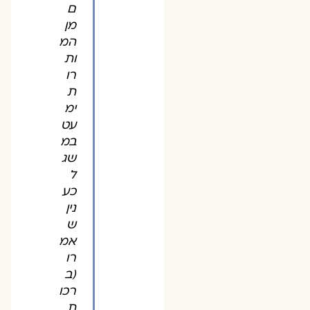
ם
מן
המ
ות
רו
ת
ימ
עט
במ
שג
ל
כע
נין
ש
אמ
רו
(ב
רכו
ת