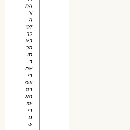
הת
ור
ה
לפי
כך
בא
הכ
תו
ב
אח
רי
שפ
רט
הא
יסו
רי
ם
ש