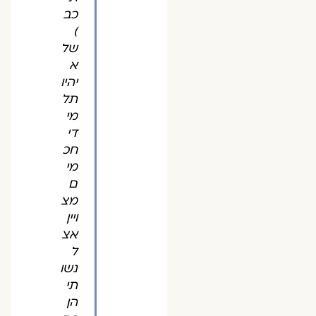
כב
)
של
א
יהיו
תל
מי
די
חכ
מי
ם
מצ
ויין
אצ
ל
נשו
תי
הן