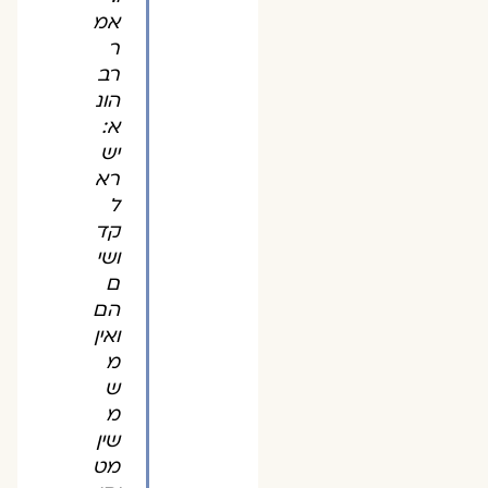
אמ
ר
רב
הונ
א:
יש
רא
ל
קד
ושי
ם
הם
ואין
מ
ש
מ
שין
מט