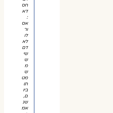
חס
דא
:
אס
ור
לו
לא
דם
שי
ש
מ
ש
מט
תו
ביו
ם,
שנ
אמ