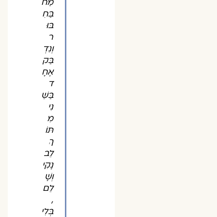
מַח
בַּחִ
בּוּ
ר
וְנִדְ
בַּק
אֶחָ
ד
בַּשֵּׁ
נִי
מִ
תּוֹ
ךְ
לֵב
נָקִי
וְשָׁ
לֵם
,
בְּלִי