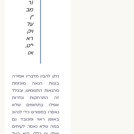
(ר
מב
"ן
על
ויק
רא
י"ט,
א)
ניתן להבין מדבריו אמירה
בגנות הנאה מוגזמת
מהנאות התשמיש, ובכלל
זה התרחקות וגדרות
אפילו בתחומים שלא
נאסרו במפורש כדי לנהוג
באופן ראוי ומכובד גם
במה שלא נאסר. לעיתים
אותו צו כללי, הוא בעל