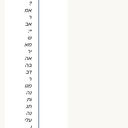
?
אמ
ר
אב
יי:
ש
מא
יר
אה
בה
דב
ר
מגו
נה
ות
תג
נה
עלי
ו.