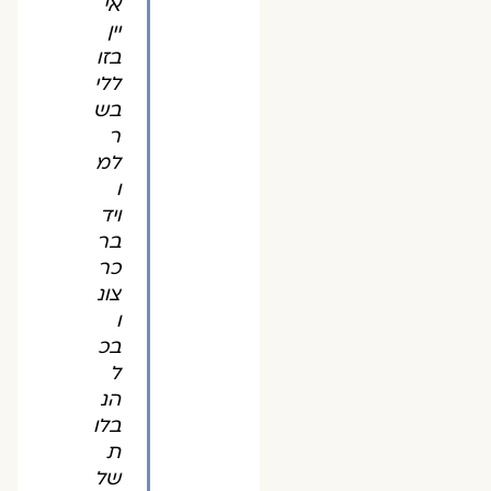
אי
יין
בזו
ללי
בש
ר
למ
ו
ויד
בר
כר
צונ
ו
בכ
ל
הנ
בלו
ת
של