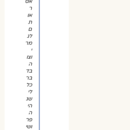
אס
ר
או
ת
ם
לג
מר
י
וצו
ה
בד
בר
כל
לי
שנ
הי
ה
פר
ושי