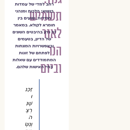
רחב למדי של עמדות
תשמיש
בנושא: הלכות ומנהגי
חסידות, שנעים בין
חומרא לקולא. במאמר
לאור
זה נדון בהיבטים השונים
של הדיון, בטעמים
הנר
ובאפשרויות המונחות
לפתחם של זוגות
המתמודדים עם שאלות
וביום
בחיי האישות שלהם.
זַכֵּנ
וּ
שֶׁנִּ
רְצֶ
ה
וְנִשְׂ