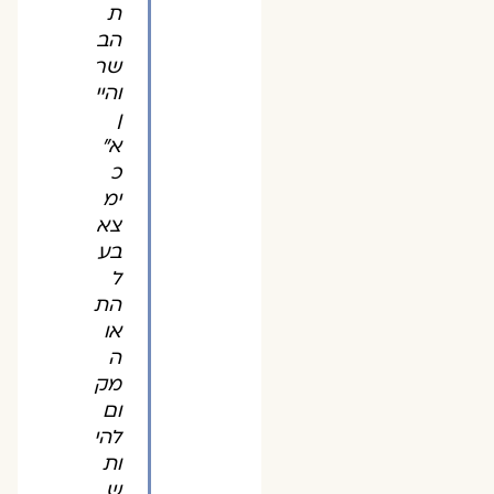
ת
הב
שר
והיי
ן
א"
כ
ימ
צא
בע
ל
הת
או
ה
מק
ום
להי
ות
ש