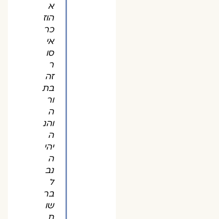
א
הוז
כר
אי
סו
ר
זה
בת
ור
ה
והנ
ה
יהי
ה
נב
ל
בר
שו
ת