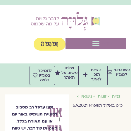
וג
וכן
תפריט
הַכֹּל מִכֹּל כֹּל
שלחו
שו מינוי
הציעו
לתמיכה
משוב על
למגזין
תוכן
במגזין
האתר
לאתר
גלויה
גלויה
זוגיות
נישואין
כ״ט באלול תשפ״א 6.9.2021
אור
ישנו ערפל רב מסביב
הרבנית
לסוגיית תשמיש באור יום
שרה
או עם תאורה בכלל.
גנוז:
סגל־כץ
לאמיתו של דבר, יש טווח