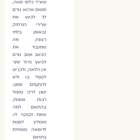
שיורד כלפי מטה,
משום שהוא גורם
לך לכווץ את
שרירי הנרתיק
(באופן בלתי
רצוני), מה
שמגביר את
הכאב ושוב גורם
לכיווץ גדול יותר
וכן הלאה, ולכן יש
לטפל בו ולא
להתעלם ממנו.
ישנן דרכי טיפול
רבות ושונות,
בהתאם למה
שאת זקוקה לו.
מומלץ לפנות
לרופאה מומחית
בתחום