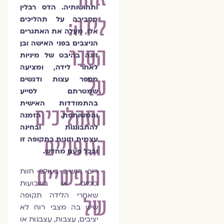
ותחושותיה. הדס רבלין
לידה:
מסבירה על תהליכים
אלו, מעלה את האתגרים
הניצבים בפני האישה ובן
הסבר
זוגה בהיבט של מיניות
לאחר לידה, ומציעה
על
מספר עצות ודגשים
שמטרתם לסייע
בהתמודדות האישית
התהליכים
והמשותפת. הזמנה
להתבוננות ובחינה
הגופניים
עצמית וזוגית בתקופה זו
ובכל פעם מחדש.
והנפשיים
רוב הנשים בעולם חוות
בימים או בשבועות
שאחרי הלידה תקופה
של
שיש בה מצבי רוח לא
יציבים, עצבות, עצבנות או