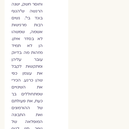
וחוסר חשק, ישנה
הרגשה ש"הגוף
בוגד בי". נשים
רבות מרגישות
אשמה, שמשהו
לא בסדר איתן.
הן לא תמיד
מזהות מה בדיוק
עובר עליהן
ומתקשות לקבל
את עצמן כפי
שהן כרגע. הכירי
את השינויים
שמתחוללים בך
כעת, את פעולתם
של ההורמונים
ואת התבונה
המופלאה של
גופך. תני לגוף