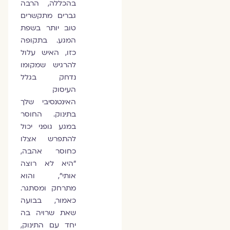
בהכללה, הרבה
גברים מתקשרים
טוב יותר בשפת
המגע. בתקופה
כזו, האיש עלול
להרגיש שמקומו
נדחק בגלל
העיסוק
האינטנסיבי שלך
בתינוק. החוסר
במגע גופני יכול
להתפרש אצלו
כחוסר אהבה,
"היא לא רוצה
אותי", והוא
מתרחק ומסתגר.
כאמור, בבועה
שאת שרויה בה
יחד עם התינוק,