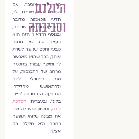
היולדת
בכי לא מוסבר. אם
החוויה הזו מוכרת לך,
תדעי שכאמור, מדובר
וסביבתה
בתופעה נורמלית ושכיחה,
ובנוסף ה"דאון" הזה הוא
בעצם סוג של מנגנון
טבעי וחכם שנועד לשרת
אותך, בכך שהוא מאפשר
לך ומייצר עבורך בחכמה
מרחב של התכנסות, על
מנת שתוכלי לנוח
ולהתאושש מהלידה.
התופעה הזו מכונה "בייבי
בלוז", ובעברית:
דכדכת
לידה
, ומכיוון שיש לה שם
את מבינה שזוהי תופעה
רחבה ולא חלילה רק
אצלך.