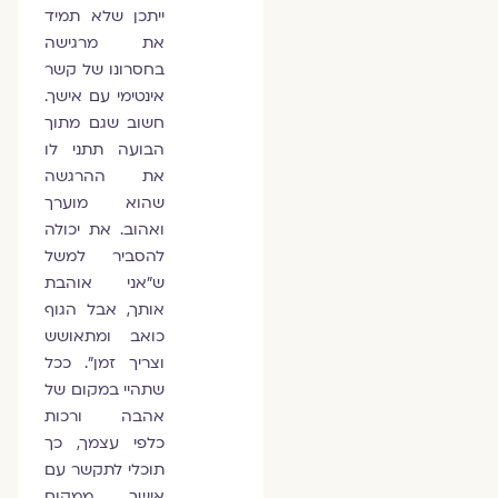
ייתכן שלא תמיד
את מרגישה
בחסרונו של קשר
אינטימי עם אישך.
חשוב שגם מתוך
הבועה תתני לו
את ההרגשה
שהוא מוערך
ואהוב. את יכולה
להסביר למשל
ש"אני אוהבת
אותך, אבל הגוף
כואב ומתאושש
וצריך זמן". ככל
שתהיי במקום של
אהבה ורכות
כלפי עצמך, כך
תוכלי לתקשר עם
אישך ממקום