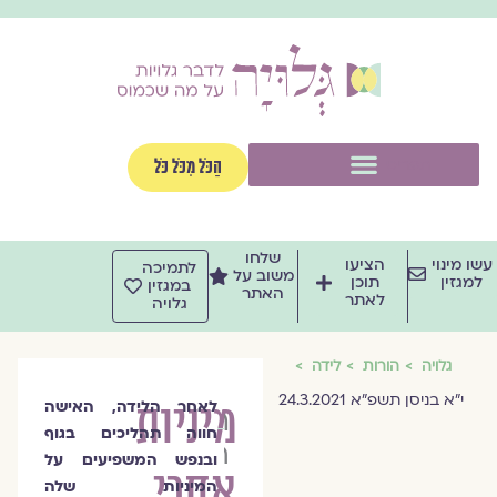
וג
וכן
תפריט
הַכֹּל מִכֹּל כֹּל
שלחו
שו מינוי
הציעו
לתמיכה
משוב על
למגזין
תוכן
במגזין
האתר
לאתר
גלויה
גלויה
הורות
לידה
י"א בניסן תשפ"א 24.3.2021
מיניות
לאחר הלידה, האישה
הדס
חווה תהליכים בגוף
רבלין
ובנפש המשפיעים על
אחרי
המיניות שלה