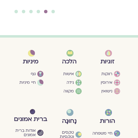
להמשך קריאה ››
6
5
4
3
2
1
מיניות
זוגיות
הלכה
גוף
רווקות
אישות
חיי מיניות
אירוסין
נידה
נישואין
מקווה
ברית אמונים
הורות
נָחוּגָה
אודות ברית
טקסים
חיי משפחה
אמונים
וטקסיות