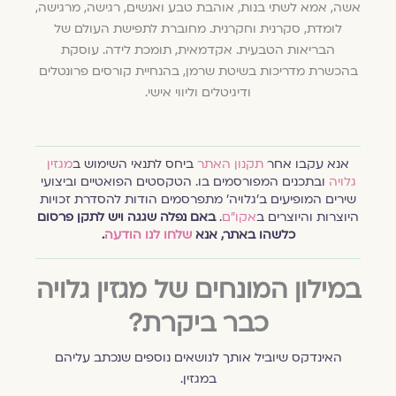
אשה, אמא לשתי בנות, אוהבת טבע ואנשים, רגישה, מרגישה,
לומדת, סקרנית וחקרנית. מחוברת לתפישת העולם של
הבריאות הטבעית. אקדמאית, תומכת לידה. עוסקת
בהכשרת מדריכות בשיטת שרמן, בהנחיית קורסים פרונטלים
ודיגיטלים וליווי אישי.
אנא עקבו אחר
תקנון האתר
ביחס לתנאי השימוש ב
מגזין
גלויה
ובתכנים המפורסמים בו. הטקסטים הפואטיים וביצועי
שירים המופיעים ב׳גלויה׳ מתפרסמים הודות להסדרת זכויות
היוצרות והיוצרים ב
אקו״ם
.
באם נפלה שגגה ויש לתקן פרסום
כלשהו באתר, אנא
שלחו לנו הודעה
.
במילון המונחים של מגזין גלויה
כבר ביקרת?
האינדקס שיוביל אותך לנושאים נוספים שנכתב עליהם
במגזין.