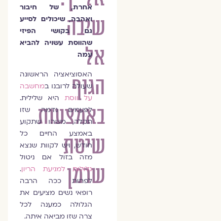
אחרת, של חיבור
שיבה
ואהבה, שיכולים לסייע
גם בקושי הפיזי
שהווסת עשויה להביא
אל
עמה
האסוציאציה הראשונה
הגוף
שעולה לרובנו ב
מחשבה
על ווסת
היא שלילית.
באמצעות
לפעמים נדמה שזו
תקלה, משהו שתקוע
באמצע החיים כל
שיטת
חודש, ויש לקוות שנצא
מזה בזול אם ניטול
שרמן
גלולות למניעת הריון
.
לפחות ככה הרבה
רופאי נשים מציעים את
הגלולה כמענה לכל
צרה שזו מביאה איתה.