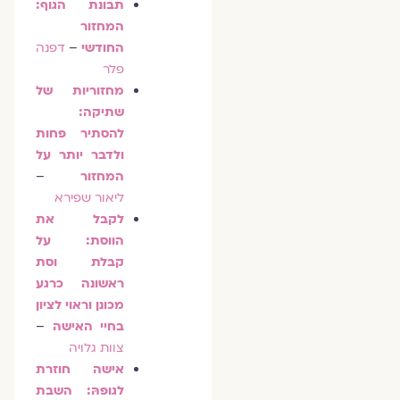
תבונת הגוף:
המחזור
החודשי
–
דפנה
פלר
מחזוריות של
שתיקה:
להסתיר פחות
ולדבר יותר על
המחזור
–
ליאור שפירא
לקבל את
הווסת: על
קבלת וסת
ראשונה כרגע
מכונן וראוי לציון
בחיי האישה
–
צוות גלויה
אישה חוזרת
לגופהּ: השבת