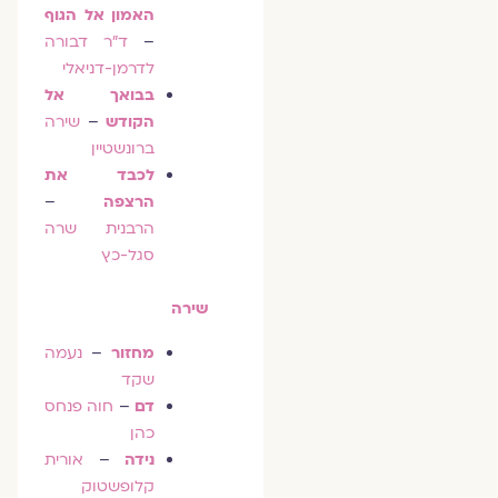
האמון אל הגוף
–
ד"ר דבורה
לדרמן-דניאלי
בבואך אל
הקודש
–
שירה
ברונשטיין
לכבד את
הרצפה
–
הרבנית שרה
סגל-כץ
שירה
מחזור
–
נעמה
שקד
דם
–
חוה פנחס
כהן
נידה
–
אורית
קלופשטוק‎