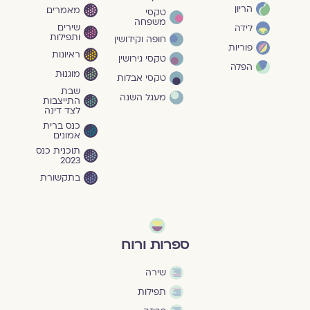
הריון
מאמרים
טקסי
משפחה
שירים
לידה
ותפילות
חופה וקידושין
פוריות
ראיונות
טקסי גירושין
הפלה
מוגנוּת
טקסי אבלות
שבת
מעגל השנה
התייצבות
לצד דינה
כנס ברית
אמונים
תוכנית כנס
2023
בתקשורת
ספרות ורוח
שירה
תפילות