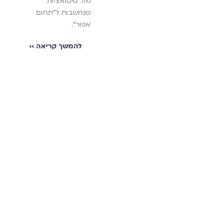
מול סיטואציות
ותיקון
שנחשבות ל"תחום
שמחת תורה, החג שלא
אפור".
ישוב להיות כשהיה. חג
שבו נהוג לבקש על
להמשך קריאה ››
הגשם, והשנה, אחרי
המבול הגדול, אנו
בבקשה לגשם מרווה
שיצמיח את שדותינו.
האסופה שלפניכן.ם
מנסה בעדינות רבה
לאסוף מילים ומחשבות
מאותו יום ארור ולהציע
קריאה שיש בה מימד
של כאב, אבל, ואבדן
אך גם תקווה
שמבצבצת ממעבה
האדמה.