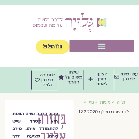
וג
וכן
תפריט
הַכֹּל מִכֹּל כֹּל
שלחו
שו מינוי
הציעו
לתמיכה
משוב על
למגזין
תוכן
במגזין
האתר
לאתר
גלויה
גלויה
מיניות
גוף
י"ז בשבט תש"ף 12.2.2020
בחזרה
עבור הרבה נשים הווסת
מירב
היא מטרד שיש
שרמן
להתמודד איתו. מירב
אלייך:
שרמן מציעה דרך