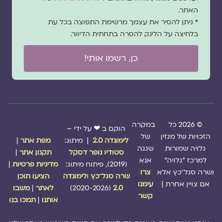
האתר.
* ניתן להסיר את עצמך מרשימת התפוצה בכל עת
בלחיצה על הלינק להסרה בתחתית הדיוור.
כן, רשמו אותי!
© 2026 כל
במקרה
הוקם ב ❤ על ידי –
הזכויות של מגזין
של
לימונדה 2.0
| מיתוג:
מפת אתר
|
גלויה שמורות
שגגה
סטודיו נופר דסקל
תקנון אתר
|
למרכז "גלויה"
אנא
(2019), פיתוח מיתוג:
מדיניות פרטיות
|
ושרה סגל־כץ אלא
צרו
שרה סגל־כץ
ו
לימונדה
הציעו תוכן
אם צויין אחרת |
עימנו
2.0
(2020-2026)
לאתר
|
משבו
קשר
אותנו
|
תמכו בנו