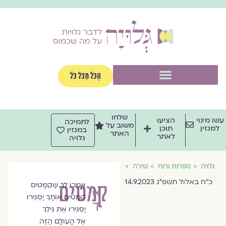
וג
וכן
תפריט
הַכֹּל מִכֹּל כֹּל
שלחו
שו מינוי
הציעו
לתמיכה
משוב על
למגזין
תוכן
במגזין
האתר
לאתר
גלויה
גלויה
ספרות ורוח
שירה
כ״ח באלול תשפ״ג 14.9.2023
קמטים
אָמְרוּ לָךְ שֶׁקְּמָטִים
אורנה
קְמָטִים אוֹתָךְ יַסְגִּירוּ
דן
יַסְגִּירוּ אֶת גִּילֵךְ
אֶל הָעוֹלָם הַזֶּה