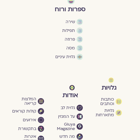
ספרות ורוח
שירה
תפילות
פרוזה
מסה
גלוית עיניים
גלויות
אודות
המלצות
כותבות
קריאה
וכותבים
גלוית לב
גלויות
קולות קוראים
מתארחות
על המגזין
אירועים
Gluya
Magazine
בתקשורת
מה חדש
איגרות