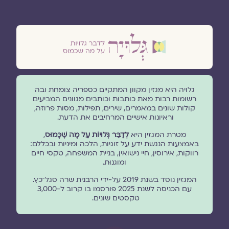
גלויה היא מגזין מקוון המתקיים כספריה צומחת ובה
רשומות רבות מאת כותבות וכותבים מגוונים המביעים
קולות שונים במאמרים, שירים, תפילות, מסות פרוזה,
וראיונות אישיים המרחיבים את הדעת.
מטרת המגזין היא
לְדַבֵּר גְּלוּיוֹת עַל מָה שֶׁכָּמוּס
,
באמצעות הנגשת ידע על זוגיות, הלכה ומיניות ובכללם:
רווקות, אירוסין, חיי נישואין, בניית המשפחה, טקסי חיים
ומוגנוּת.
המגזין נוסד בשנת 2019 על-ידי הרבנית שרה סגל־כץ.
עם הכניסה לשנת 2025 פורסמו בו קרוב ל-3,000
טקסטים שונים.