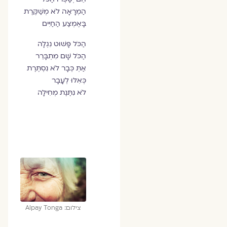
הַמְרָאָה לֹא מְשַׁקֶּרֶת
בָּאֶמְצַע הַחַיִּים
הַכֹּל פָּשׁוּט נִגְלָה
הַכֹּל שָׁם מִתְבָּרֵר
אַתְּ כְּבָר לֹא נִסְתֶּרֶת
כְּאִלּוּ לְעָבָר
לֹא נִתֶּנֶת מְחִילָה
צילום: Alpay Tonga