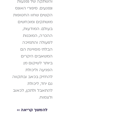
להמשך קריאה ››
והשתקה של נפגעות
אוק
- ש
מאז
ונפגעים. סיפורי האונס
למת
טובר, ועל
,
חור
הקשים שחוו החטופות
מאז
ילתיים
מושתקים ומוכחשים
השב
באו
ושהיתה
בעולם. המודעות,
,
קי
תקו
ההכרה, המוכנות
ותיק
לפעולה והתמיכה
יאה ››
שמחת
הבלתי מסוייגת הם
ישוב 
המשאבים היקרים
שבו נ
ביותר לשיקום מן
הגשם,
הפגיעה וליכולת
המבול
להחזיק בכאב ובתקווה
בבקש
גם יחד, ליכולת
שיצמי
להתאבל ולתקן, לכאוב
האסופ
ולצמוח.
מנסה 
להמשך קריאה ››
לאסוף
מאותו
קריא