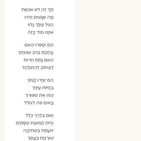
וְלָךְ זֶה לֹא אִכְפַּת
מָה אֲנָשִׁים יַגִּידוּ
הַגִּיל שֶׁלָּךְ גָּלוּי
אֵינֶנּוּ סוֹד כָּזֶה
הֵם יְסַפְּרוּ הַאִם
צָחַקְתְּ בְּרֹב שְׁנוֹתַיִךְ
הַאִם נָתַתְּ חֵרוּת
לַצְּחוֹק לְהִתְגַּלְגֵּל
הֵם יְצַיְּרוּ קַוִּים
בְּזָוִיּוֹת עֵינַיִךְ
כְּמוֹ אֶת סִפּוּרֵךְ
בָּאִים פֹּה לְגוֹלֵל
וְאִם בְּדֶרֶךְ כְּלָל
הָיִיתְ קְמוּצַת שְׂפָתַיִם
זוֹעֶמֶת בִּשְׁתִיקָה
שׁוֹרֶקֶת כַּעֲסֵךְ