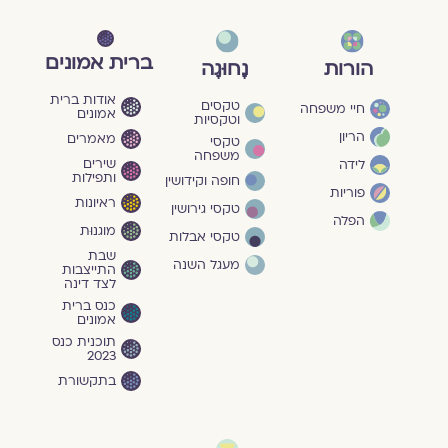
ברית אמונים
הורות
נָחוּגָה
אודות ברית
טקסים
חיי משפחה
אמונים
וטקסיות
הריון
מאמרים
טקסי
משפחה
שירים
לידה
ותפילות
חופה וקידושין
פוריות
ראיונות
טקסי גירושין
הפלה
מוגנוּת
טקסי אבלות
שבת
מעגל השנה
התייצבות
לצד דינה
כנס ברית
אמונים
תוכנית כנס
2023
בתקשורת