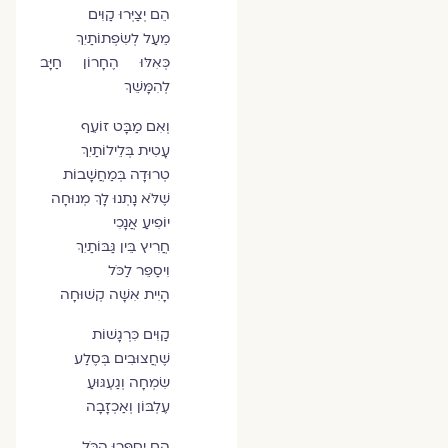
הֵם יְצַיְּרוּ קַוִּים
מֵעַל לְשִׂפְתוֹתַיִךְ
כְּאִלּוּ הֶחָרוֹן חַיָּב
לְהִמָּשֵׁךְ
וְאִם מַבָּט זוֹעֵף
עָטִית בְּלֵילוֹתַיִךְ
טְרוּדָה בְּמַחֲשָׁבוֹת
שֶׁלֹּא נָתְנוּ לָךְ מְנוּחָה
יוֹפִיעַ אֲנָכִי
חֲרִיץ בֵּין גַּבּוֹתַיִךְ
וִיסַפֵּר לַכֹּל
הָיִית אִשָּׁה קְשׁוּחָה
קַוִּים כִּרְגָשׁוֹת
שֶׁחֲצוּבִים בְּסֶלַע
שִׂמְחָה וְגַעְגּוּעַ
עֶלְבּוֹן וְאַכְזָבָה
הֵם יְסַפְּרוּ הַכֹּל