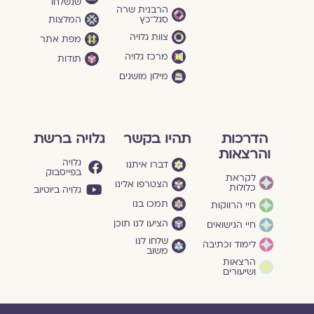
שנשלחו
הרבנית שרה
סגל־כץ
המלצות
צוות גלויה
מפת אתר
מרכז גלויה
תודות
מילון מושגים
הדרכות
תהיו בקשר
גלויה ברשת
והרצאות
גלויה
דברו איתנו
בפייסבוק
לקראת
הצטרפו אלינו
כלולות
גלויה ביוטיוב
תמכו בנו
חיי הרווקות
הציעו לנו תוכן
חיי הנישואים
שלחו לנו
לימוד וכתיבה
משוב
הרצאות
ושיעורים