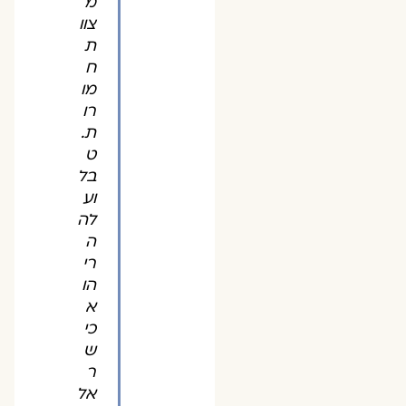
מ
צוו
ת
ח
מו
רו
ת.
ט
בל
וע
לה
ה
רי
הו
א
כי
ש
ר
אל