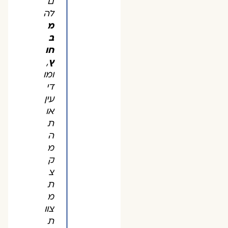
ם
לה
מ
ב
חו
ץ
,
ומו
די
עין
או
ת
ה
מ
ק
צ
ת
מ
צוו
ת