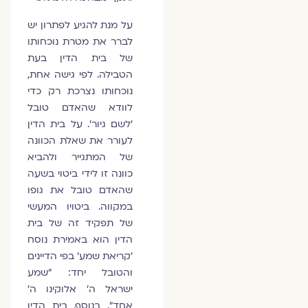
על מנת להגיע לפתרון יש
לברר את מטרת נוכחותו
של בית הדין בעת
הטבילה. לפי גישה אחת,
נוכחותו נצרכת רק כדי
לוודא שהאדם טובל
'לשם גיור'. על בית הדין
לעורר את שאלת הכוונה
של המתגייר ולהביא
כוונה זו לידי ביטוי בשעה
שהאדם טובל את גופו
במקווה. ביטויו המעשי
של תפקיד זה של בית
הדין הוא באמירת נוסח
'קריאת שמע' בפי הדיינים
והטובל יחד: "שמע
ישראל ה' אלוקינו ה'
אחד". בנוסף, בית הדין