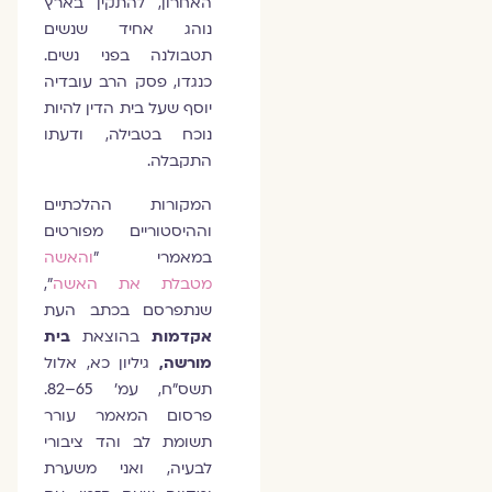
האחרון, להתקין בארץ
נוהג אחיד שנשים
תטבולנה בפני נשים.
כנגדו, פסק הרב עובדיה
יוסף שעל בית הדין להיות
נוכח בטבילה, ודעתו
התקבלה.
המקורות ההלכתיים
וההיסטוריים מפורטים
במאמרי "
והאשה
מטבלת את האשה
",
שנתפרסם בכתב העת
אקדמות
בהוצאת
בית
מורשה,
גיליון כא, אלול
תשס"ח, עמ' 65–82.
פרסום המאמר עורר
תשומת לב והד ציבורי
לבעיה, ואני משערת