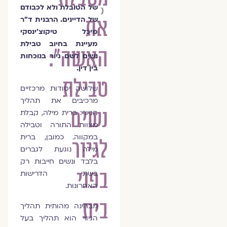
טיקוצ'ינסקי
של הטובלת ולא לכבודם
את
של הדיינים. הרבנית ד"ר
מיכל טיקוצ'ינסקי
מעיינת בחיוב טבילת
האשה":
נשים לשם גיור בנוכחות
בין דין.
טבילת
שלושה יסודות מרכזיים
מרכיבים את תהליך
נשים
הגיור: ברית מילה, קבלת
מצוות התורה וטבילה
במקווה. כמובן, ברית
לגיור
מילה נוגעת לגברים
בלבד ונשים חייבות רק
בפני
בשתי הדרישות
האחרונות.
בית
מבחינה מהותית תהליך
הגיור הוא תהליך בעל