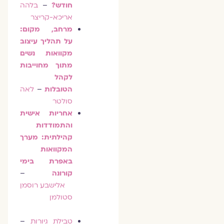
חודש?
–
בלהה
אריכא-קריצר
מרחב, מקום:
על תהליך עיצוב
מקוואות נשים
מתוך מחוייבות
לקהל
הטובלות
–
לאה
סולטר
אחריות אישית
והתמודדות
קהילתית: מערך
המקוואות
באפרת בימי
קורונה
–
אלישבע רוסמן
סטולמן
טבילת גיורות
–