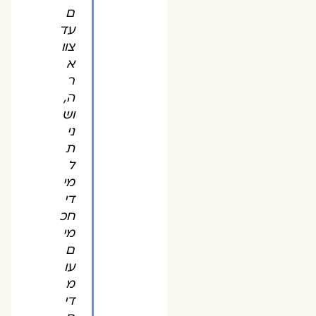
ם
עד
צוו
א
ר
ה,
וש
ני
ת
ל
מי
די
חכ
מי
ם
עו
מ
די