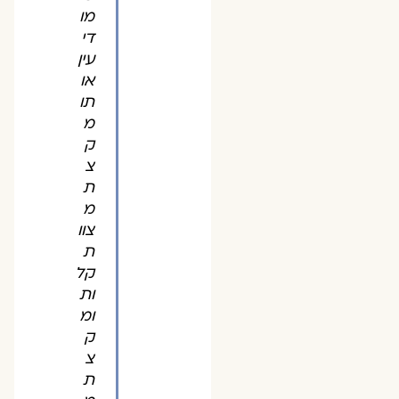
מו
די
עין
או
תו
מ
ק
צ
ת
מ
צוו
ת
קל
ות
ומ
ק
צ
ת