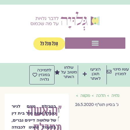
וג
וכן
תפריט
הַכֹּל מִכֹּל כֹּל
שלחו
שו מינוי
הציעו
לתמיכה
משוב על
למגזין
תוכן
במגזין
האתר
לאתר
גלויה
גלויה
הלכה
מקווה
ג' בסיון תש"ף 26.5.2020
"והאשה
בטבילת נשים לגיור
הרבנית
טובלת אשה מול בית דין
ד"ר
של שלושה דיינים גברים,
מטבלת
מיכל
במעמד שאינו לכבודה