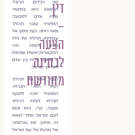
שני רבדים: הרובד
דין
הראשון הוא במישור
ש'בין אדם למקום':
–
המתגייר עובר תהליך
נפשי רוחני, כעין מסע אל
עצמיותו, תהליך של גילוי
הצעה
ורצון לשינוי. זוהי
התקשרות אישית ופנימית
לבחינה
– כריתת ברית בין אדם
לאלוקי ישראל.
מחודשת
רובד אחר של תהליך
הגיור הוא חברתי:
המתגייר זוכה לתוקף
חברתי לשינוי הרוחני
שעבר, קרי, הוא נכנס
לעם ישראל. ממד לאומי
זה מחייב את נוכחותה
של נציגות של עם ישראל