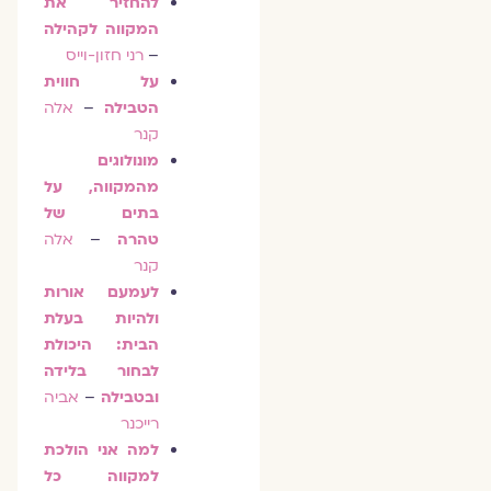
להחזיר את
המקווה לקהילה
–
רני חזון-וייס
על חווית
הטבילה
–
אלה
קנר
מונולוגים
מהמקווה, על
בתים של
טהרה
–
אלה
קנר
לעמעם אורות
ולהיות בעלת
הבית: היכולת
לבחור בלידה
ובטבילה
–
אביה
רייכנר
למה אני הולכת
למקווה כל