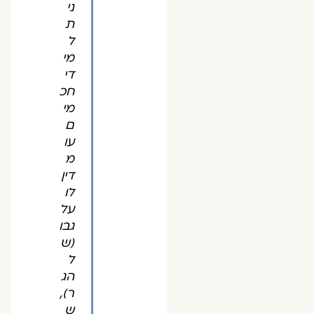
ני
ת
ל
מי
די
חכ
מי
ם
עו
מ
דין
לו
על
גבו
(ש
ל
הג
ר),
ש