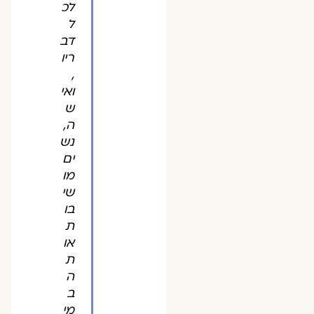
לכ
ל
דב
ריו
,
ואי
ש
ה,
נש
ים
מו
שי
בו
ת
או
ת
ה
ב
מי