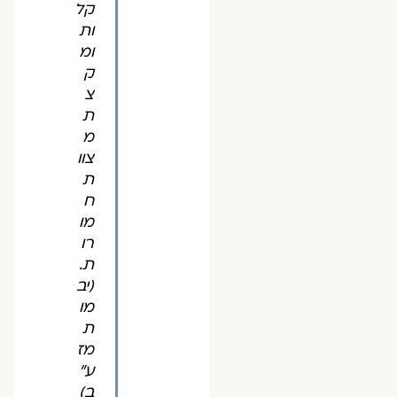
קל
ות
ומ
ק
צ
ת
מ
צוו
ת
ח
מו
רו
ת.
(יב
מו
ת
מז
ע"
ב)