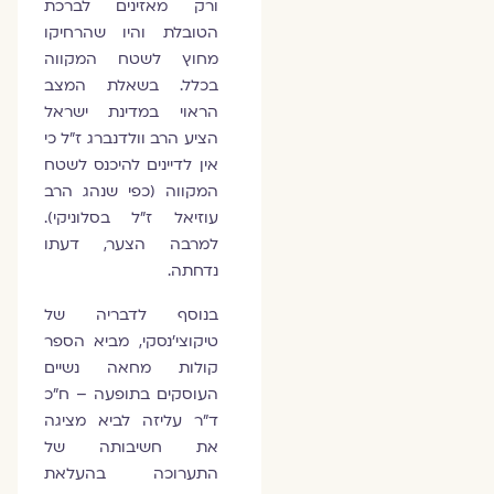
ורק מאזינים לברכת
הטובלת והיו שהרחיקו
מחוץ לשטח המקווה
בכלל. בשאלת המצב
הראוי במדינת ישראל
הציע הרב וולדנברג ז"ל כי
אין לדיינים להיכנס לשטח
המקווה (כפי שנהג הרב
עוזיאל ז"ל בסלוניקי).
למרבה הצער, דעתו
נדחתה.
בנוסף לדבריה של
טיקוצי'נסקי, מביא הספר
קולות מחאה נשיים
העוסקים בתופעה – ח"כ
ד"ר עליזה לביא מציגה
את חשיבותה של
התערוכה בהעלאת