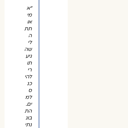
"א
מי
או
תת
ה
לי
שה
גיע
תו
רי
להי
כנ
ס
למ
ים.
הת
בונ
נתי