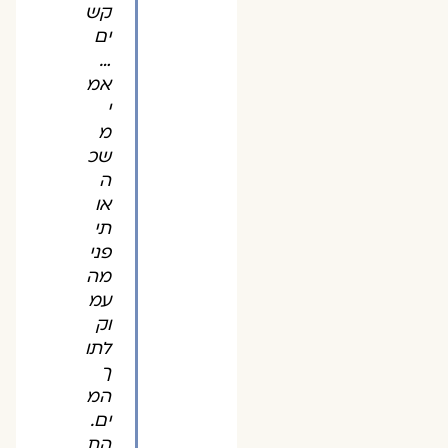
קש
ים
…
אמ
י
מ
שכ
ה
או
תי
פני
מה
עמ
וק
לתו
ך
המ
ים.
הת