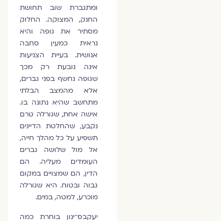
ומתגברת שוב תחושת
החנק, המצוקה. החלוק
מסתיר את גופה והיא
נראית כמעין סחבה
אנושית. בעיית הצניעות
אינה נובעת רק מכך
שגופה נחשף בפני גברים,
אלא מהמצב הבלתי
מתחשב שהיא נתונה בו.
אישה אחת, שגורלה טרם
נקבע, שהחלטת הדיינים
תשפיע על כל מהלך חייה,
אל מול שלושה גברים
העומדים מעליה. הם
הדין, הם שמצויים במקום
גבוה ובטוח. היא שגורלה
מוכרע, למטה, במים.
יעקבס־ינון בוחרת כמה