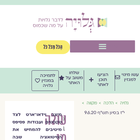
ילוג
תוכן
תפריט
הַכֹּל מִכֹּל כֹּל
שלחו
עשו מינוי
הציעו
לתמיכה
משוב על
למגזין
תוכן
במגזין
האתר
לאתר
גלויה
גלויה
הלכה
מקווה
י"ז בסיון תש"ף 9.6.20
עולה
מיצב וידאו־ארט לצד
מיכל
טקסטים ועבודות פסיפס
ברגמן
מיטיבים להמחיש את
מן
הסיטואציה שבה