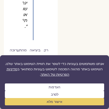
יגר
שו
או
תי'
".
רק ביציאה מהתערוכה
חשתי גם אני שאני נושמת
שוב. כבכל חג שבועות
ודאי נשמע גם השנה על
מצוקת הגרים והגיורות.
75 אחוזים מכלל
המתגיירים הינם נשים –
עמנו עמן ואלוהינו
אלוהיהן. התערוכה
זועקת לראשונה
בציבוריות הישראלית את