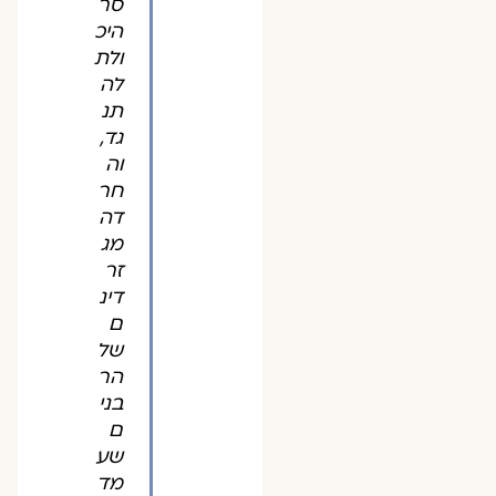
סר
היכ
ולת
לה
תנ
גד,
וה
חר
דה
מג
זר
דינ
ם
של
הר
בני
ם
שע
מד