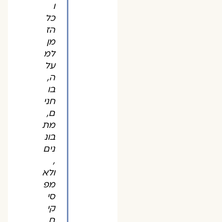
ו
כל
הז
מן
למ
על
ה,
בו
חני
ם,
מת
בונ
נים
,
ולא
מפ
סי
קי
ם