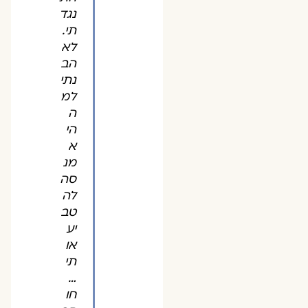
נגד
תי.
לא
הב
נתי
למ
ה
הי
א
מנ
סה
לה
טב
יע
או
תי
…
חו