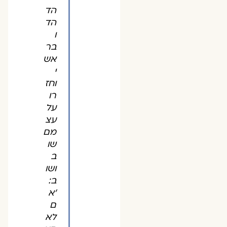
הד
הד
ו
בר
אש
י
וחז
רו
על
עצ
מם
שו
ב
ושו
ב:
'א
ם
לא