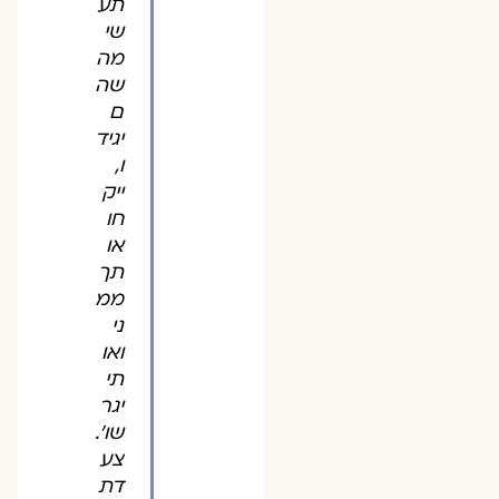
תע
שי
מה
שה
ם
יגיד
ו,
ייק
חו
או
תך
ממ
ני
ואו
תי
יגר
שו'.
צע
דת