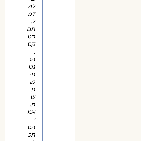
למ
למ
ל.
תם
הט
קס
.
הר
גש
תי
מו
ת
ש
ת.
אמ
י
הס
תכ