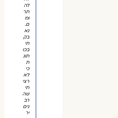
לה
תר
ומ
ם.
נא
בק
תי
בכו
תונ
ת
כי
לא
רצי
תי
שה
רב
נים
יר