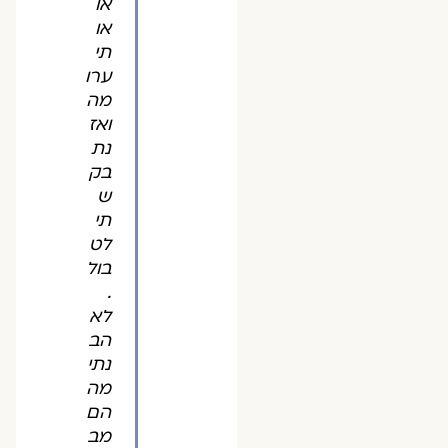
או
או
תי
ערו
מה
ואז
נת
בק
ש
תי
לט
בול
.
לא
הב
נתי
מה
הם
מב