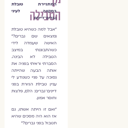
המתגיירת טובלת
הטבילה
במקווה לעיני
גברים־דיינים
"אבל למה כשהיא טובלת
נמצאים שם גברים?"
האישה שעמדה לידי
כשהתבוננתי במיצב
הטבילה לא הבינה.
הסברתי וראיתי בפניה את
אותה הבעה שהייתה
נסוכה על פניי כשנודע לי
עניין טבילת הגיורת בפני
דיינים־גברים: הלם, פלצות
וחוסר אמון.
“ואם זו הייתה אשתו, גם
אז הוא היה מסכים שהיא
תטבול בפני גברים?“