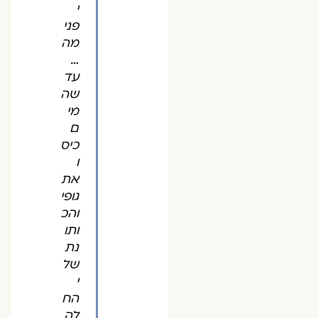
י
פני
מה
…
עד
שה
מי
ם
כיס
ו
את
גופי
והכ
ותו
נת
של
י
הח
לה