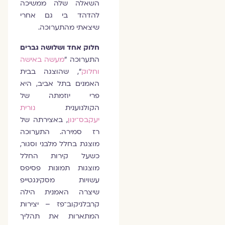
השאלה שלה ממשיכה
להדהד בי גם אחרי
שיצאתי מהתערוכה.
חלוק אחד ושלושה גברים
התערוכה "
מעשה באישה
וחלוק
", שהוצגה בבית
האמנים בתל אביב, היא
פרי יוזמתה של
הקולנוענית
נורית
יעקבס־ינון
, באצירתה של
רז סמירה. התערוכה
מוצגת בחלל מלבני וסגור,
כשעל קירות החלל
מוצגות תמונות פסיפס
עשויות מסקינגטייפ
שיצרה האמנית הילה
קרבלניקוב־פז – יצירות
המתארות את תהליך