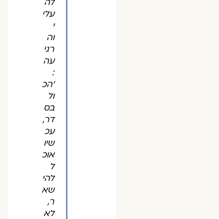
לה
עלי
י
וה
רגי
עה
:
'הכ
ול
בס
דר,
עכ
שיו
אוכ
ל
להי
שא
ר,
לא