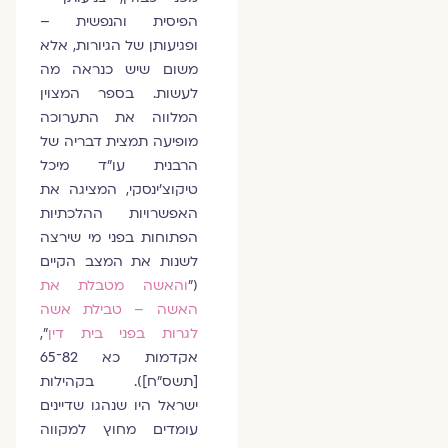
הפיסית והנפשית –
ופגיעותן של הגיורות, אלא
משום שיש כנראה מה
לעשות. בספר המצוין
המלווה את התערוכה
מופיעה תמצית דבריה של
הרבנית עו"ד מיכל
טיקוצ'ינסקי, המציגה את
האפשרויות ההלכתיות
הפתוחות בפני מי שירצה
לשנות את המצב הקיים
("
והאשה מטבלת את
האשה – טבילת אשה
לגרות בפני בית דין
",
אקדמות כא 82־65
[תשס"ח]). בקהילות
ישראל היו שנהגו שדיינים
עומדים מחוץ למקווה