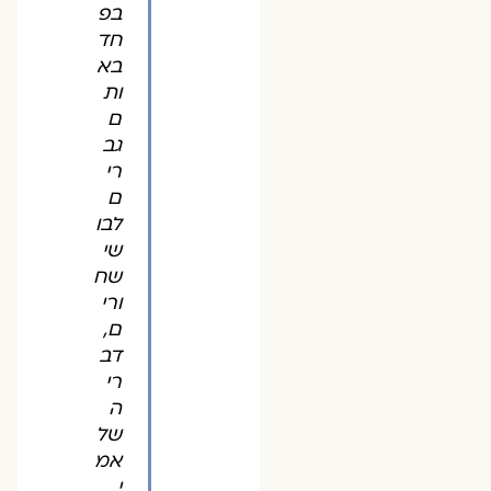
בפ
חד
בא
ות
ם
גב
רי
ם
לבו
שי
שח
ורי
ם,
דב
רי
ה
של
אמ
י