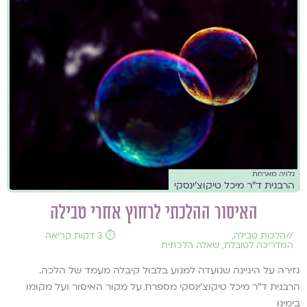
גלויה מארחת
הרבנית ד"ר מיכל טיקוצ'ינסקי
האיסור ההלכתי לרחוץ אחרי טבילה
//
הלכות טבילה
,
⏱️ 3 דקות קריאה
המדריכה לטובלת
,
שאלה הלכתית
גזירה על היגיינה שנועדה למנוע בלבול קיבלה מעמד של הלכה.
הרבנית ד"ר מיכל טיקוצ'ינסקי מספרת על מקור האיסור ועל מקומו
בימינו