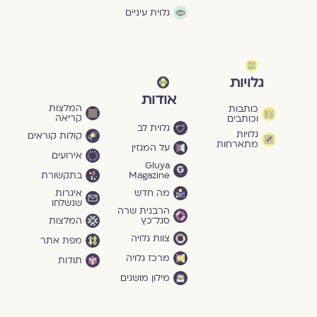
גלוית עיניים
גלויות
אודות
המלצות
כותבות
קריאה
וכותבים
גלוית לב
גלויות
קולות קוראים
מתארחות
על המגזין
אירועים
Gluya
Magazine
בתקשורת
מה חדש
איגרות
שנשלחו
הרבנית שרה
סגל־כץ
המלצות
צוות גלויה
מפת אתר
מרכז גלויה
תודות
מילון מושגים