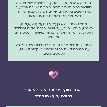
גלויה היא מגזין מקוון המתקיים כספריה צומחת ובה
רשומות רבות מאת כותבות וכותבים מגוונים המביעים
קולות שונים במאמרים, שירים, תפילות, מסות פרוזה,
וראיונות אישיים המרחיבים את הדעת.
מטרת המגזין היא
לְדַבֵּר גְּלוּיוֹת עַל מָה שֶׁכָּמוּס
,
באמצעות הנגשת ידע על זוגיות, הלכה ומיניות ובכללם:
רווקות, אירוסין, חיי נישואין, בניית המשפחה, טקסי חיים
ומוגנוּת.
המגזין נוסד בשנת 2019 על-ידי הרבנית שרה סגל־כץ.
עם הכניסה לשנת 2025 פורסמו בו קרוב ל-3,000
טקסטים שונים.
האתר מוקדש לזכר אמי האהובה
דבורה (וייץ) סגל ז"ל