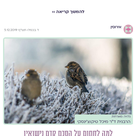
להמשך קריאה ››
אירוסין
ז' בכסלו תש"ף 5.12.2019
גלויה מארחת
הרבנית ד"ר מיכל טיקוצ'ינסקי
למה לחתום על הסכם קדם נישואין