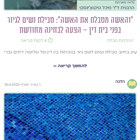
גלויה מארחת
הרבנית ד"ר מיכל טיקוצ'ינסקי
"והאשה מטבלת את האשה": טבילת נשים לגיור
בפני בית דין – הצעה לבחינה מחודשת
//
הלכות טבילה
⏱️ 4 דקות קריאה
עיון בחיוב טבילת נשים לשם גיור בנוכחות בין דין של שלושה דיינים גברי
להמשך קריאה ››
הלכה
ו' באייר תש"ף 30.4.2020