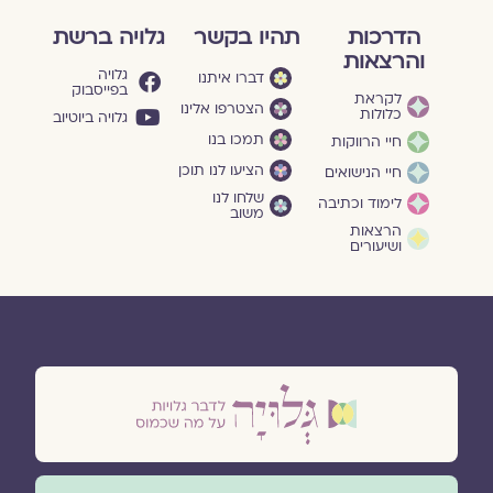
הדרכות
תהיו בקשר
גלויה ברשת
והרצאות
גלויה
דברו איתנו
בפייסבוק
לקראת
הצטרפו אלינו
כלולות
גלויה ביוטיוב
תמכו בנו
חיי הרווקות
הציעו לנו תוכן
חיי הנישואים
שלחו לנו
לימוד וכתיבה
משוב
הרצאות
ושיעורים