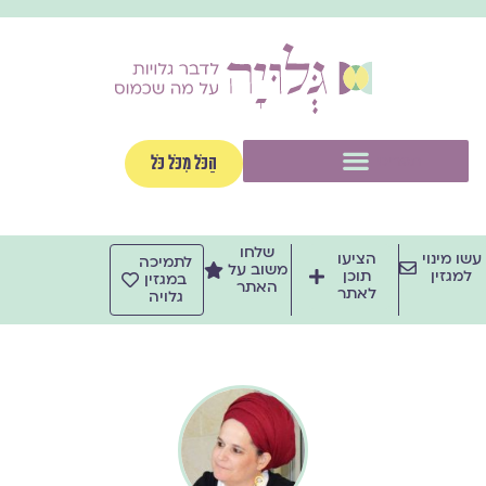
ילוג
תוכן
תפריט
הַכֹּל מִכֹּל כֹּל
שלחו
עשו מינוי
הציעו
לתמיכה
משוב על
למגזין
תוכן
במגזין
האתר
לאתר
גלויה