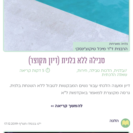
גלויה מארחת
הרבנית ד"ר מיכל טיקוצ'ינסקי
טבילה ללא בלנית (דיון מקוצר)
//
בלנית
,
הלכות טבילה
,
חירות
,
⏱️ 5 דקות קריאה
שאלה הלכתית
דיון ומענה הלכתי עבור נשים המבקשות לטבול ללא השגחת בלנית.
גרסה מקוצרת למאמר באקדמות ל"א
להמשך קריאה ››
הלכה
י"ט בכסלו תש"ף 17.12.2019