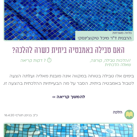
גלויה מארחת
הרבנית ד"ר מיכל טיקוצ'ינסקי
האם טבילה באמבטיה ביתית כשרה להלכה?
//
הלכות טבילה
,
קורונה
,
⏱️ 7 דקות קריאה
שאלה הלכתית
בימים אלו טבילה בטוחה במקווה אינה מובנת מאליה ועלתה הצעה
לטבול באמבטיה ביתית. הסבר על מה הבעייתיות ההלכתית בהצעה זו.
להמשך קריאה ››
הלכה
כ"ב בניסן תש"ף 16.4.20