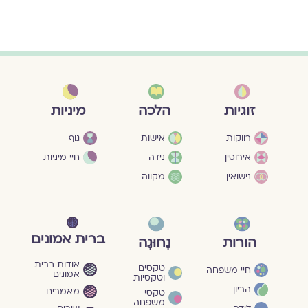
מיניות
זוגיות
הלכה
גוף
רווקות
אישות
חיי מיניות
אירוסין
נידה
נישואין
מקווה
ברית אמונים
הורות
נָחוּגָה
אודות ברית
טקסים
חיי משפחה
אמונים
וטקסיות
הריון
מאמרים
טקסי
משפחה