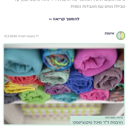
טבילת נשים עם מוגבלות גופנית
להמשך קריאה ››
אישות
י"ז בשבט תש"ף 12.2.2020
גלויה מארחת
הרבנית ד"ר מיכל טיקוצ'ינסקי