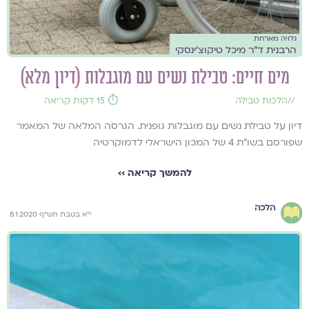
גלויה מארחת
הרבנית ד"ר מיכל טיקוצ'ינסקי
מים חיים: טבילת נשים עם מוגבלות (דיון מלא)
//
הלכות טבילה
⏱️ 15 דקות קריאה
דיון על טבילת נשים עם מוגבלות גופנית. הגרסה המלאה של המאמר
שפורסם בשו"ת 4 של המכון הישראלי לדמוקרטיה
להמשך קריאה ››
הלכה
י"א בטבת תש"ף 8.1.2020