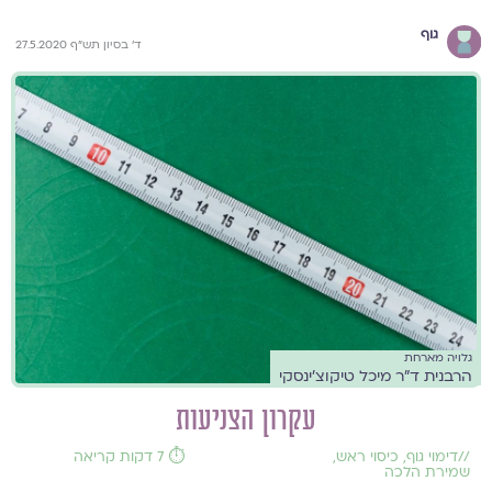
גוף
ד' בסיון תש"ף 27.5.2020
גלויה מארחת
הרבנית ד"ר מיכל טיקוצ'ינסקי
עקרון הצניעות
//
דימוי גוף
,
כיסוי ראש
,
⏱️ 7 דקות קריאה
שמירת הלכה