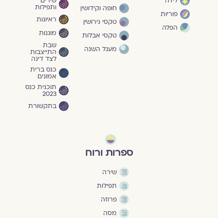
שירים
לידה
ותפילות
חופה וקידושין
פוריות
ראיונות
טקסי גירושין
הפלה
מוגנוּת
טקסי אבלות
שבת
מעגל השנה
התייצבות
לצד דינה
כנס ברית
אמונים
תוכנית כנס
2023
בתקשורת
ספרות ורוח
שירה
תפילות
פרוזה
מסה