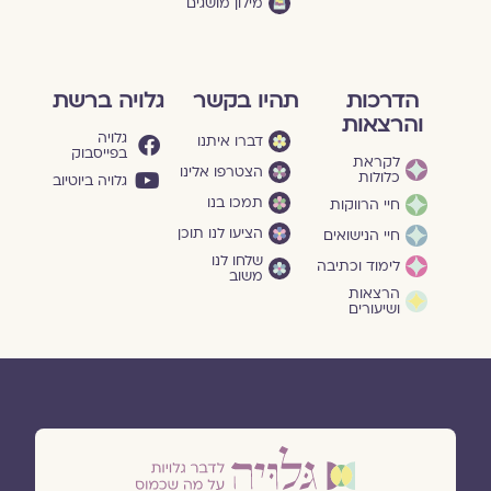
מילון מושגים
הדרכות
תהיו בקשר
גלויה ברשת
והרצאות
גלויה
דברו איתנו
בפייסבוק
לקראת
הצטרפו אלינו
כלולות
גלויה ביוטיוב
תמכו בנו
חיי הרווקות
הציעו לנו תוכן
חיי הנישואים
שלחו לנו
לימוד וכתיבה
משוב
הרצאות
ושיעורים