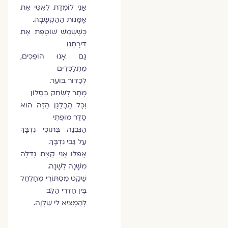
אֲנִי לוֹמֶדֶת לְאִטִּי אֶת
אָמָּנוּת הַהַקְשָׁבָה.
כְּשֶׁשֶּׁמֶשׁ שׁוֹטֶפֶת אֶת
דִּירָתֵנוּ
גַּם אָנוּ הוֹפְכִים,
מִתְלַכְּדִים
לְכַדּוּר בּוֹעֵר.
מֻתָּר לְשַׂחֵק בַּסָּלוֹן
וְכָל הַבָּלָגָן הַזֶּה הוּא
סֵדֶר מוֹפְתִי
הַנִּבְנֶה בְּתוֹכִי נִדְבָּךְ
עַל גַּבֵּי נִדְבָּךְ.
אֲפִלּוּ אֲנִי קְצָת גְּדֵלָה
מִשָּׁנָה לְשָׁנָה.
שֶׁקֶט מִסְתּוֹרִי מְחַלְחֵל
בֵּין חַדְרֵי הַלֵּב
לְהַמְצִיא לִי שַׁלְוָה.