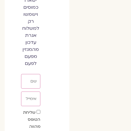
ישארו
כמוסים
וישמשו
רק
למשלוח
אגרת
עדכון
מהמגזין
מפעם
לפעם
שם
אימייל
שדה
שליחת
הסכמה
הטופס
מהווה