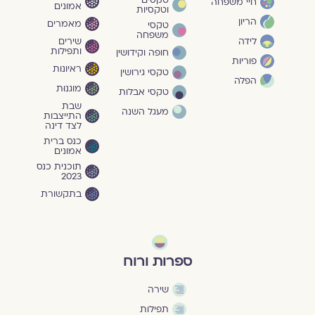
טקסים
חיי משפחה
אמונים
וטקסיות
הריון
מאמרים
טקסי
משפחה
שירים
לידה
ותפילות
חופה וקידושין
פוריות
ראיונות
טקסי גירושין
הפלה
מוגנוּת
טקסי אבלות
שבת
מעגל השנה
התייצבות
לצד דינה
כנס ברית
אמונים
תוכנית כנס
2023
בתקשורת
ספרות ורוח
שירה
תפילות