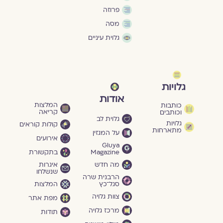
פרוזה
מסה
גלוית עיניים
גלויות
אודות
המלצות
כותבות
קריאה
וכותבים
גלוית לב
גלויות
קולות קוראים
מתארחות
על המגזין
אירועים
Gluya
Magazine
בתקשורת
מה חדש
איגרות
שנשלחו
הרבנית שרה
סגל־כץ
המלצות
צוות גלויה
מפת אתר
מרכז גלויה
תודות