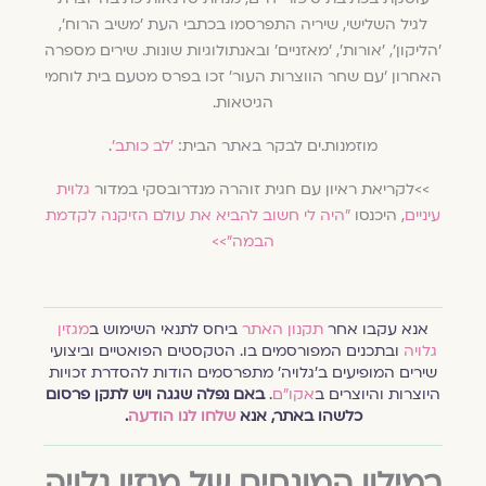
לגיל השלישי, שיריה התפרסמו בכתבי העת 'משיב הרוח',
'הליקון', 'אורות', 'מאזניים' ובאנתולוגיות שונות. שירים מספרה
האחרון 'עם שחר הווצרות העור' זכו בפרס מטעם בית לוחמי
הגיטאות.
מוזמנות.ים לבקר באתר הבית:
'לב כותב'
.
>>לקריאת ראיון עם חגית זוהרה מנדרובסקי במדור
גלוית
עיניים
, היכנסו
״היה לי חשוב להביא את עולם הזיקנה לקדמת
הבמה״>>
אנא עקבו אחר
תקנון האתר
ביחס לתנאי השימוש ב
מגזין
גלויה
ובתכנים המפורסמים בו. הטקסטים הפואטיים וביצועי
שירים המופיעים ב׳גלויה׳ מתפרסמים הודות להסדרת זכויות
היוצרות והיוצרים ב
אקו״ם
.
באם נפלה שגגה ויש לתקן פרסום
כלשהו באתר, אנא
שלחו לנו הודעה
.
במילון המונחים של מגזין גלויה