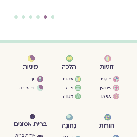
להמשך קריאה ››
6
5
4
3
2
1
מיניות
זוגיות
הלכה
גוף
רווקות
אישות
חיי מיניות
אירוסין
נידה
נישואין
מקווה
ברית אמונים
הורות
נָחוּגָה
אודות ברית