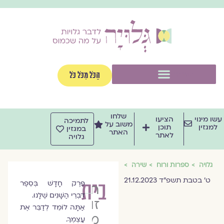
וג
וכן
תפריט
הַכֹּל מִכֹּל כֹּל
שלחו
שו מינוי
הציעו
לתמיכה
משוב על
למגזין
תוכן
במגזין
האתר
לאתר
גלויה
גלויה
ספרות ורוח
שירה
ט׳ בטבת תשפ״ד 21.12.2023
בית
פֶּרֶק חָדָשׁ בְּסֵפֶר
חגית
דִּבְרֵי הַשָּׁנִים שֶׁלָּנוּ.
זוהרה
אַתָּה לוֹמֵד לְדַבֵּר אֶת
מנדרובסקי
עַצְמְךָ.