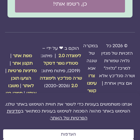
כן, רשמו אותי!
© 2026 כל
במקרה
הוקם ב ❤ על ידי –
הזכויות של מגזין
של
לימונדה 2.0
| מיתוג:
מפת אתר
|
גלויה שמורות
שגגה
סטודיו נופר דסקל
תקנון אתר
|
למרכז "גלויה"
אנא
(2019), פיתוח מיתוג:
מדיניות פרטיות
|
ושרה סגל־כץ אלא
צרו
שרה סגל־כץ
ו
לימונדה
הציעו תוכן
אם צויין אחרת |
עימנו
2.0
(2020-2026)
לאתר
|
משבו
קשר
אותנו
|
תמכו בנו