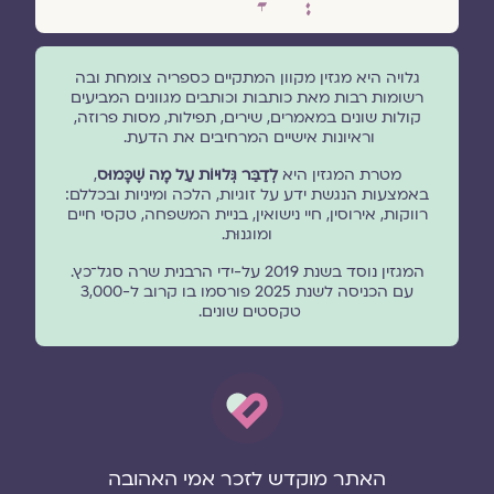
גלויה היא מגזין מקוון המתקיים כספריה צומחת ובה
רשומות רבות מאת כותבות וכותבים מגוונים המביעים
קולות שונים במאמרים, שירים, תפילות, מסות פרוזה,
וראיונות אישיים המרחיבים את הדעת.
מטרת המגזין היא
לְדַבֵּר גְּלוּיוֹת עַל מָה שֶׁכָּמוּס
,
באמצעות הנגשת ידע על זוגיות, הלכה ומיניות ובכללם:
רווקות, אירוסין, חיי נישואין, בניית המשפחה, טקסי חיים
ומוגנוּת.
המגזין נוסד בשנת 2019 על-ידי הרבנית שרה סגל־כץ.
עם הכניסה לשנת 2025 פורסמו בו קרוב ל-3,000
טקסטים שונים.
האתר מוקדש לזכר אמי האהובה