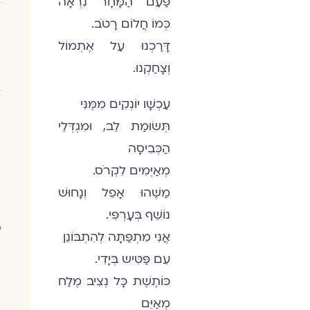
פַּעַם הַמָּחָר נִרְאָה
כְּמוֹ חֲלוֹם רָטֹב.
דָּרַכְנוּ עַל אֶתְמוֹל
וְצָחַקְנוּ.
עַכְשָׁו יוֹנְקִים מִמֶּנִּי
תְּשׂוּמַת לֵב, וּמִגְדְּלֵי
הַכְּבִיסָה
מְאַיְּמִים לִקְרֹס.
מַשֶּׁהוּ אָפֵל וְנָחוּשׁ
נוֹשֵׁף בְּעָרְפִּי.
י
אֲנִי מִתְפַּתָּה לְהִתְבּוֹנֵן
עִם פַּטִּיש בְּיָדִי.
כּוֹתֶשֶׁת כָּל נְצִיב מֶלַח
מְאַיֵּם