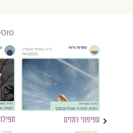
פוסט
ספרות ורוח
טק
מרחשוון תשפ״ד
כ״ח באלול תשפ״ג
14.9.2023
2.11.2023
גלויה מא
גלויה מארחת
חגית זו
חגית זוהרה מנדרובסקי
תפילה
עפיפוני רמזים
//
שירי 
//
התחדשות
,