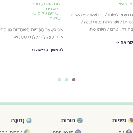
ל קושי
לוח השנה, חגים
ומועדים
,
שירים על קושי
,
דָם מְיַחֵל לְמוֹתוֹ / וְיֵשׁ שֶׁאוֹהֲבֵי הָאָדָם
שלווה
מוֹתוֹ / וְיֵשׁ לֵילוֹת נְטוּלֵי שֵׁנָה /
בָּה לַחַי. טֶרֶם / הֱיוֹתוֹ מֵת.
אֵינִי כִּשְׁאַר הַבְּרִיּוֹת הַפּוֹחֲדוֹת מִן הַחֹש
אוֹתִי הָאֲפֵלָה מְיַלֶּדֶת מֵחָדָשׁ.
ריאה ››
להמשך קריאה ››
3
2
1
מיניות
הורות
נָחוּגָה
גוף
חיי משפחה
טקסים וטקסי