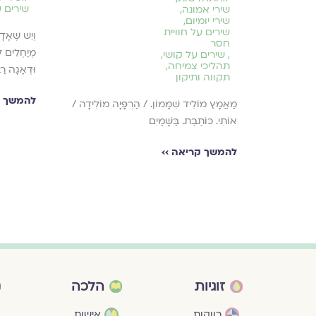
שירים ע
שירי אמונה
,
שירי יומיום
,
שירים על חוויית
וְיֵשׁ שֶׁאָ
חסר
מְיַחְלִים לְ
,
שירים על קושי
,
תהליכי צמיחה
,
וּדְאָגָה רַ
תקווה ותיקון
להמשך ק
מַאֲמָץ מוֹלִיד שִׁמָּמוֹן. / הַרְפָּיָה מוֹלִידָה /
ִּמְעַט וּבִקְּרָה
אוֹתִי. כּוֹתֶבֶת. בַּשָּׁמַיִם
להמשך קריאה ››
זוגיות
הלכה
רווקות
אישות