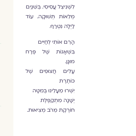
לִשְׁנִיצֵל עֲסִיסִי. בְּשִׁנַּיִם
מְלֵאוֹת תְּשׁוּקָה. עוֹד
לַיְלָה נִטְרַף.
הָרֵם אוֹתִי לְחַיִּים
בִּשְׁאָגוֹת שֶׁל פֶּרַח
מוּגָן.
עָלִים חֲצוּפִים שֶׁל
כּוֹתֶרֶת
יִשְּׁרוּ מֵעָלֵינוּ בְּמִטָּה
יְשָׁנָה מִתְקַפֶּלֶת
חוֹרֶקֶת מֵרֹב מְצִיאוּת.