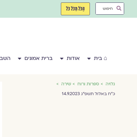
ילוג
Search
תוכן
הַכֹּל מִכֹּל כֹּל
...
⌂ בית
אודות
ברית אמונים
השבע
גלויה
ספרות ורוח
שירה
כ״ח באלול תשפ״ג 14.9.2023