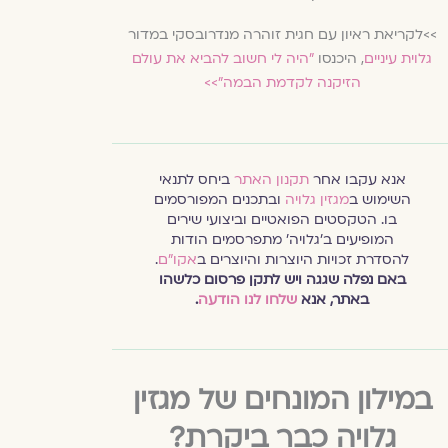
>>לקריאת ראיון עם חגית זוהרה מנדרובסקי במדור
גלוית עיניים
, היכנסו
״היה לי חשוב להביא את עולם
הזיקנה לקדמת הבמה״>>
אנא עקבו אחר
תקנון האתר
ביחס לתנאי
השימוש ב
מגזין גלויה
ובתכנים המפורסמים
בו. הטקסטים הפואטיים וביצועי שירים
המופיעים ב׳גלויה׳ מתפרסמים הודות
להסדרת זכויות היוצרות והיוצרים ב
אקו״ם
.
באם נפלה שגגה ויש לתקן פרסום כלשהו
באתר, אנא
שלחו לנו הודעה
.
במילון המונחים של מגזין
גלויה כבר ביקרת?