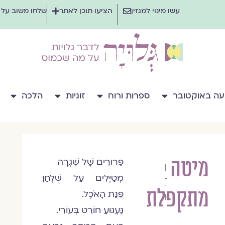
עשו מינוי למגזין
הציעו תוכן לאתר
שלחו משוב על
ה באוקטובר
ספרות ורוח
זוגיות
הלכה
מיטה
פֵּרוּרִים שֶׁל שִׁגְרָה
חגית
מְטַיְּלִים עַל שֻׁלְחַן
זוהרה
מתקפלת
מנדרובסקי
פִּנַּת הָאֹכֶל.
גַּעְגּוּעַ חוֹרֵט בְּעוֹרִי.