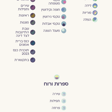
טקסי
משפחה
שירים
לידה
ותפילות
חופה וקידושין
פוריות
ראיונות
טקסי גירושין
הפלה
מוגנוּת
טקסי אבלות
שבת
מעגל השנה
התייצבות
לצד דינה
כנס ברית
אמונים
תוכנית כנס
2023
בתקשורת
ספרות ורוח
שירה
תפילות
פרוזה