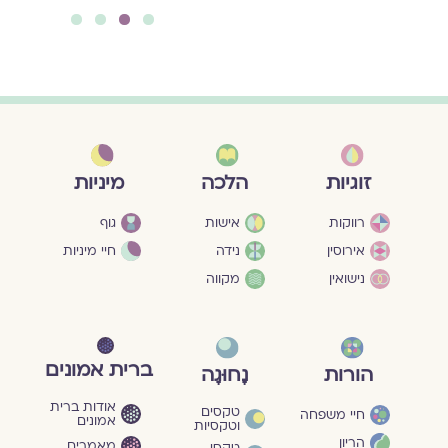
4
3
2
1
מיניות
זוגיות
הלכה
גוף
רווקות
אישות
חיי מיניות
אירוסין
נידה
נישואין
מקווה
ברית אמונים
הורות
נָחוּגָה
אודות ברית
טקסים
חיי משפחה
אמונים
וטקסיות
הריון
מאמרים