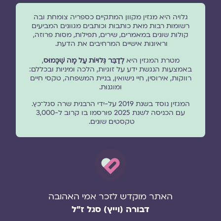
גלויה היא מגזין מקוון המתקיים כספריה צומחת ובה
רשומות רבות מאת כותבות וכותבים מגוונים המביעים
קולות שונים במאמרים, שירים, תפילות, מסות פרוזה,
וראיונות אישיים המרחיבים את הדעת.
מטרת המגזין היא
לְדַבֵּר גְּלוּיוֹת עַל מָה שֶׁכָּמוּס
,
באמצעות הנגשת ידע על זוגיות, הלכה ומיניות ובכללם:
רווקות, אירוסין, חיי נישואין, בניית המשפחה, טקסי חיים
ומוגנוּת.
המגזין נוסד בשנת 2019 על-ידי הרבנית שרה סגל־כץ.
עם הכניסה לשנת 2025 פורסמו בו קרוב ל-3,000
טקסטים שונים.
האתר מוקדש לזכר אמי האהובה
דבורה (וייץ) סגל ז"ל