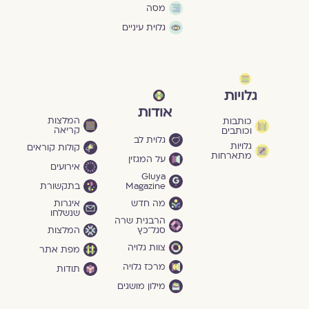
מסה
גלוית עיניים
גלויות
אודות
המלצות
כותבות
קריאה
וכותבים
גלוית לב
גלויות
קולות קוראים
מתארחות
על המגזין
אירועים
Gluya
Magazine
בתקשורת
מה חדש
איגרות
שנשלחו
הרבנית שרה
סגל־כץ
המלצות
צוות גלויה
מפת אתר
מרכז גלויה
תודות
מילון מושגים