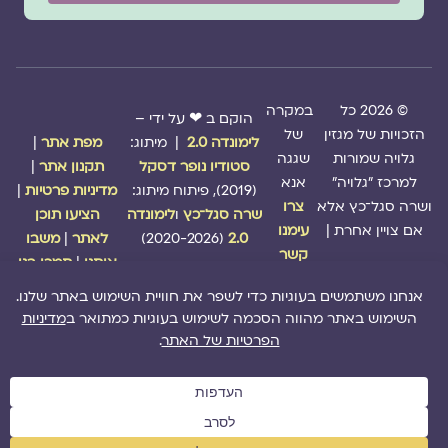
© 2026 כל
במקרה
הוקם ב ❤ על ידי –
הזכויות של מגזין
של
לימונדה 2.0
| מיתוג:
מפת אתר
|
גלויה שמורות
שגגה
סטודיו נופר דסקל
תקנון אתר
|
למרכז "גלויה"
אנא
(2019), פיתוח מיתוג:
מדיניות פרטיות
|
ושרה סגל־כץ אלא
צרו
שרה סגל־כץ
ו
לימונדה
הציעו תוכן
אם צויין אחרת |
עימנו
2.0
(2020-2026)
לאתר
|
משבו
קשר
אותנו
|
תמכו בנו