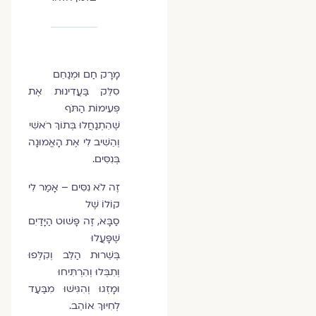
מָרָק חַם וּמְנַחֵם
סִלֵּק בַּעֲדִינוּת אֶת
פְּעִימוֹת הַתֹּף
שֶׁהִתְנַחֲלוּ בְּתוֹךְ רֹאשִׁי
וְהֵשִׁיב לִי אֶת הָאֱמוּנָה
בְּנִסִּים.
זֶה לֹא נִסִּים – אָמַר לִי
קוֹלוֹ שֶׁל
סַבָּא, זֶה פָּשׁוּט הַיָּדַיִם
שֶׁפָּעֲלוּ
בְּשֵׁרוּת הַלֵּב וְקִלְּפוּ
וְתִבְּלוּ וְהִרְתִּיחוּ
וּמָזְגוּ וְהִגִּישׁוּ מִבַּעַד
לְחִיּוּךְ אוֹהֵב.