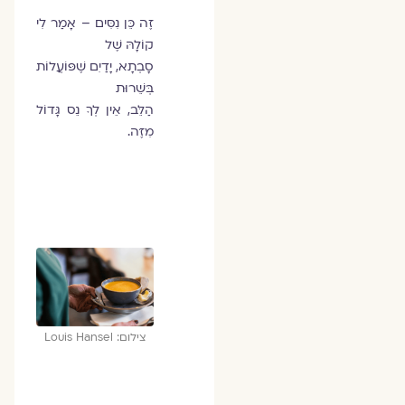
זֶה כֵּן נִסִּים – אָמַר לִי
קוֹלָהּ שֶׁל
סָבְתָא, יָדַיִם שֶׁפּוֹעֲלוֹת
בְּשֵׁרוּת
הַלֵּב, אֵין לְךָ נֵס גָּדוֹל
מִזֶּה.
צילום: Louis Hansel