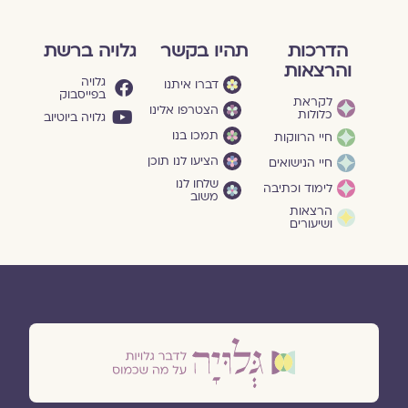
הדרכות
תהיו בקשר
גלויה ברשת
והרצאות
גלויה
דברו איתנו
בפייסבוק
לקראת
הצטרפו אלינו
כלולות
גלויה ביוטיוב
תמכו בנו
חיי הרווקות
הציעו לנו תוכן
חיי הנישואים
שלחו לנו
לימוד וכתיבה
משוב
הרצאות
ושיעורים