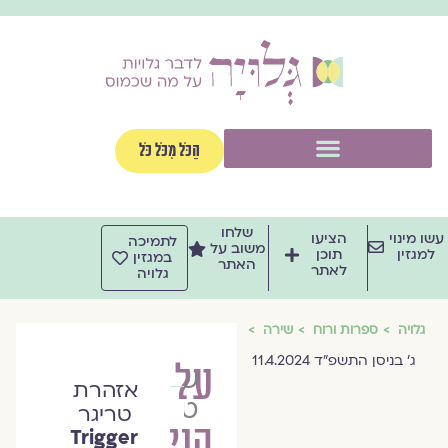
וג
וכן
תפריט
הַכֹּל מִכֹּל כֹּל
שלחו
שו מינוי
הציעו
לתמיכה
משוב על
למגזין
תוכן
במגזין
האתר
לאתר
גלויה
גלויה
ספרות ורוח
שירה
ג׳ בניסן התשפ״ד 11.4.2024
על
שלמה
אזהרת
טמסות
טריגר
הניסים
Trigger