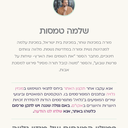
שלמה טמסות
‏מורה במכינות שחר‏,
‏ב‏מכינת בית ישראל‏, במכינת עלמה
למנהיגות נשית ו
‏מורה‏ ב‏מדרשת נשמת‏.
‏מלווה צוותים
חינוכיים‏,
מחבר הספר "את השמים ואת הארץ- שיחות על
פרשת שבוע"‏, ו
הספר "משה קיבל תורה מסיני" פירוש למסכת
אבות.‏
אנא עקבו אחר
תקנון האתר
ביחס לתנאי השימוש ב
מגזין
גלויה
ובתכנים המפורסמים בו. הטקסטים הפואטיים וביצועי
שירים המופיעים ב׳גלויה׳ מתפרסמים הודות להסדרת זכויות
היוצרות והיוצרים ב
אקו״ם
.
באם נפלה שגגה ויש לתקן פרסום
כלשהו באתר, אנא
שלחו לנו הודעה
.