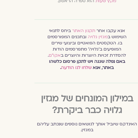
מקץ שעות
הוא ספרה הראשון.
אנא עקבו אחר
תקנון האתר
ביחס לתנאי
השימוש ב
מגזין גלויה
ובתכנים המפורסמים
בו. הטקסטים הפואטיים וביצועי שירים
המופיעים ב׳גלויה׳ מתפרסמים הודות
להסדרת זכויות היוצרות והיוצרים ב
אקו״ם
.
באם נפלה שגגה ויש לתקן פרסום כלשהו
באתר, אנא
שלחו לנו הודעה
.
במילון המונחים של מגזין
גלויה כבר ביקרת?
האינדקס שיוביל אותך לנושאים נוספים שנכתב עליהם
במגזין.