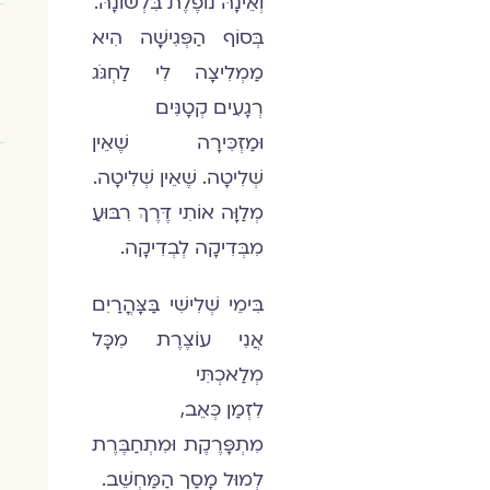
וְאֵינָהּ נוֹפֶלֶת בִּלְשׁוֹֹנָהּ.
בְּסוֹף הַפְּגִישָָׁה הִיא
מַמְלִיצָה לִי לַחְגֹּג
רְגָעִים קְטָנִּים
וּמַזְכִּירָה שֶׁאֵין
שְׁלִיטָה. שֶׁאֵין שְׁלִיטָה.
מְלַוָּה אוֹתִי דֶּרֶךְ רִבּוּעַ
מִבְּדִיקָה לְבְדִיקָה.
בִּימֵי שְׁלִישִׁי בַּּצָּהֳרִַיִם
אֲנִי עוֹצֶרֶת מִכָּל
מְלַאכְתִּי
לִזְמַן כְּאֵב,
מִתְפָּרֶקֶת וּמִתְחַבֶּרֶת
לְמוּל מָסַך הַמַּחְשֵׁב.