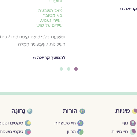
ומועדים
,
ריאה ››
מאז השבעה
באוקטובר
,
שירי געגוע
,
שירים על קושי
וּמְשַׁוַּעַת בְּלִבִּי שֶׁאַתְּ קַיֶמֶת שָׁם / בְּתוֹ
הַשְּׁכוּנוֹת / שֶׁבְּעֵינַיךְ חֶמְלָה
להמשך קריאה ››
3
2
1
מיניות
הורות
נָחוּגָה
גוף
חיי משפחה
טקסים וטקסי
חיי מיניות
הריון
טקסי משפח