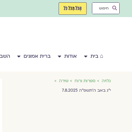
ילוג
Search
תוכן
הַכֹּל מִכֹּל כֹּל
...
⌂ בית
אודות
ברית אמונים
השבע
גלויה
ספרות ורוח
שירה
י״ג באב ה׳תשפ״ה 7.8.2025