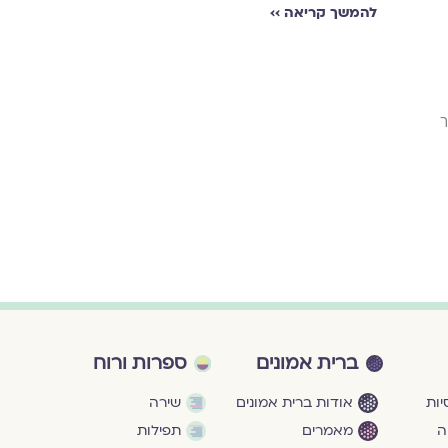
כַּעֲבֹר כַּמָּה יָמִ
להמשך קריאה ››
אַחַר זֶה: / שָׁתִיתִ
להמשך קריאה ›
ך
ברית אמונים
ספרות ורוח
ות
אודות ברית אמונים
שירה
ה
מאמרים
תפילות