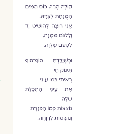
קוֹלָהּ הָרַךְ, כּוֹס הַמַּיִם
הַמֻּנַּחַת לְצִדָּהּ.
אֲנִי רוֹצָה לְהוֹשִׁיט יָד
וְלִלגֹּם מּמֶּנָּה,
לִטְעֹם שַׁלְוָה.
וּכְשֶׁיָלַדְתִּי סוֹף־סוֹף
תִּינוֹק חַי
רָאִיתִי בּמוֹ עֵינַי
אֶת עֵינֵי הַתְּכֵלֶת
שֶלָּהּ
נוֹצְצוֹת כְּמוֹ הַכִּנֶּרֶת
וְנוֹשְׁמוֹת לִרְוָחָה.