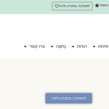
 האתר
לתמיכה במגזין גלויה
מיניות
הורות
נָחוּגָה
צרו קשר
לתמיכה במגזין גלויה