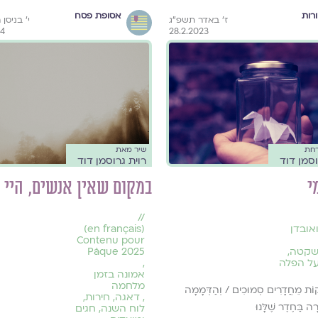
רות
אסופת פסח
ז׳ באדר תשפ״ג
י׳ בניסן
24
28.2.2023
רחת
שיר מאת
וסמן דוד
רוית גרוסמן דוד
י
במקום שאין אנשים, היי
//
אובדן
(en français)
Contenu pour
שקטה
,
Pâque 2025
על הפלה
,
אמונה בזמן
מלחמה
וֹקוֹת מֵחֲדָרִים סְמוּכִים / וְהַדְּמָמָה
,
דאגה
,
חירות
,
רָה בַּחֶדֶר שֶׁלָּנוּ
לוח השנה, חגים