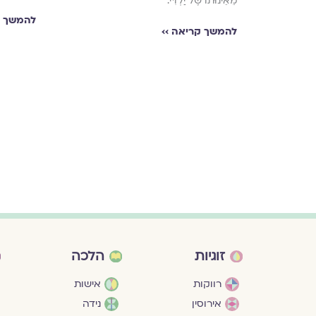
מֵאֵינוּתוֹ שֶׁל יַלְדִּי.
להמשך ק
להמשך קריאה ››
זוגיות
הלכה
רווקות
אישות
אירוסין
נידה