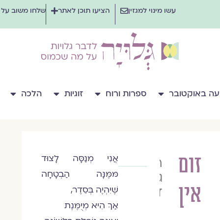
עשו מינוי למגזין
הציעו תוכן לאתר
שלחו משוב על
ה באוקטובר
ספרות ורוח
זוגיות
הלכה
זום
אֲנִי מְנַסָּה לָצוּד
רוית
מּמֶּנָּה הַבְטָחָה
גרוסמן
אין
דוד
שֶׁיִהְיֶה בְּסֵדֶר,
אַךְ הִיא מְיֻמֶּנֶת