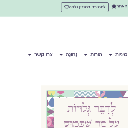
 האתר
לתמיכה במגזין גלויה
מיניות
הורות
נָחוּגָה
צרו קשר