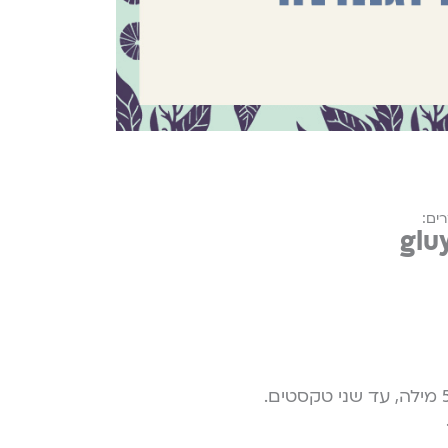
ים:
glu