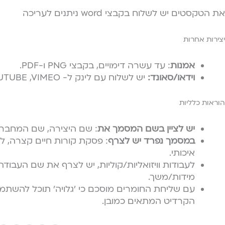
את הטקסטים יש לשלוח בקבצי word ניתנים לעריכה
יצירות אחרות
אמנות
: עד עשרה דימויים, בקבצי PNG ו-PDF.
וידאו/סאונד:
יש לשלוח עם לינק ל- YOUTUBE ,VIMEO וכדומה.
הוראות כלליות
יש לציין בשם המסמך את
: שם היצירה, שם המחבר/ת
במסמך נפרד יש לצרף
: פסקת קורות חיים קצרה, לי
איכותי.
לעבודות וויזואליות/קוליות, יש לצרף את שם העבודה,
מידות/משך.
עם שליחת החומרים מוסכם כי ׳גלויה׳ תוכל להשתמ
הקרדיט המתאים כמובן.