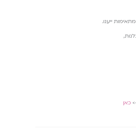
תאימות ייענו.
נות,
>
כאן