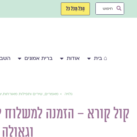
ילוג
Search
תוכן
הַכֹּל מִכֹּל כֹּל
...
⌂ בית
אודות
ברית אמונים
השבע
גלויה
מאמרים, שירים ותפילות מאורחות.י
קול קורא – הזמנה למשלוח י
וגאולה