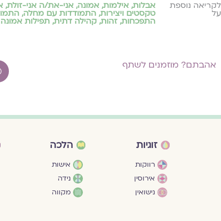
לקריאה נוספת
אבלות
,
אילמות
,
אמונה
,
אני-את/ה אני-זולת
,
א
על
טקסטים ויצירות
,
התמודדות עם מחלה
,
התמוד
התפכחות
,
זהות
,
קהילה דתית
,
תפילות אמונה
אהבתם? מוזמנים לשתף
זוגיות
הלכה
רווקות
אישות
אירוסין
נידה
נישואין
מקווה