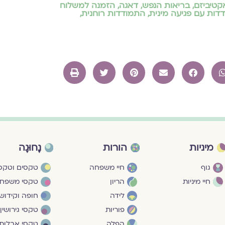
קטיביזם
,
בריאות הנפש
,
דאגה
,
הזמנה למשלוח
דות עם פגיעה מינית
,
התמודדות רוחנית
,
מיניות
הורות
נָחוּגָה
גוף
חיי משפחה
טקסים וטקסי
חיי מיניות
הריון
טקסי משפח
לידה
חופה וקידושי
פוריות
טקסי גירושין
הפלה
טקסי אבלות