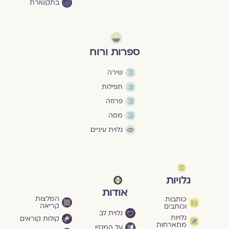
בתקשורת
ספרות ורוח
שירה
תפילות
פרוזה
מסה
גלוית עיניים
גלויות
אודות
המלצות
כותבות
קריאה
וכותבים
גלוית לב
גלויות
קולות קוראים
מתארחות
על המגזין