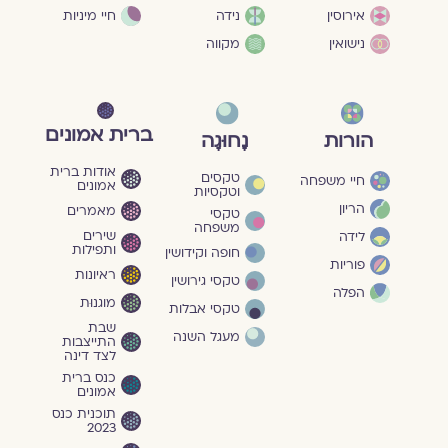
חיי מיניות
אירוסין
נידה
נישואין
מקווה
ברית אמונים
הורות
נָחוּגָה
אודות ברית
טקסים
חיי משפחה
אמונים
וטקסיות
הריון
מאמרים
טקסי
משפחה
שירים
לידה
ותפילות
חופה וקידושין
פוריות
ראיונות
טקסי גירושין
הפלה
מוגנוּת
טקסי אבלות
שבת
מעגל השנה
התייצבות
לצד דינה
כנס ברית
אמונים
תוכנית כנס
2023