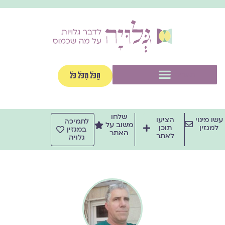
ילוג
תוכן
תפריט
הַכֹּל מִכֹּל כֹּל
שלחו
עשו מינוי
הציעו
לתמיכה
משוב על
למגזין
תוכן
במגזין
האתר
לאתר
גלויה