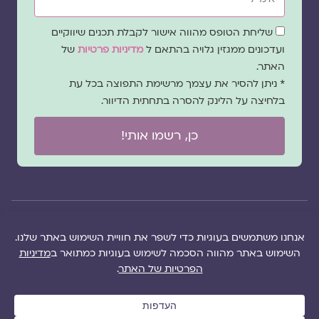
שדה
שליחת הטופס מהווה אישור לקבלת תכנים שיווקיים
הסכמה
ועדכונים ממגזין גלויה בהתאם ל
מדיניות פרטיות
של
האתר.
* ניתן להסיר את עצמך מרשימת התפוצה בכל עת
בלחיצה על הלינק להסרה בתחתית הדיוור.
כן, רשמו אותי!
© 2026 כל
במקרה
הוקם ב ❤ על ידי –
הזכויות של מגזין
של
לימונדה 2.0
| מיתוג:
מפת אתר
|
גלויה שמורות
שגגה
סטודיו נופר דסקל
תקנון אתר
|
למרכז "גלויה"
אנא
(2019), פיתוח מיתוג:
מדיניות פרטיות
|
ושרה סגל־כץ אלא
צרו
שרה סגל־כץ
ו
לימונדה
הציעו תוכן
אם צויין אחרת |
עימנו