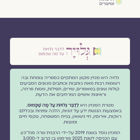
ושיעורים
גלויה היא מגזין מקוון המתקיים כספריה צומחת ובה
רשומות רבות מאת כותבות וכותבים מגוונים המביעים
קולות שונים במאמרים, שירים, תפילות, מסות פרוזה,
וראיונות אישיים המרחיבים את הדעת.
מטרת המגזין היא
לְדַבֵּר גְּלוּיוֹת עַל מָה שֶׁכָּמוּס
,
באמצעות הנגשת ידע על זוגיות, הלכה ומיניות ובכללם:
רווקות, אירוסין, חיי נישואין, בניית המשפחה, טקסי חיים
ומוגנוּת.
המגזין נוסד בשנת 2019 על-ידי הרבנית שרה סגל־כץ.
עם הכניסה לשנת 2025 פורסמו בו קרוב ל-3,000