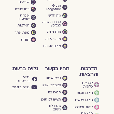
אירועים
Gluya
Magazine
בתקשורת
מה חדש
איגרות
שנשלחו
הרבנית שרה
סגל־כץ
המלצות
צוות גלויה
מפת אתר
מרכז גלויה
תודות
מילון מושגים
הדרכות
תהיו בקשר
גלויה ברשת
והרצאות
גלויה
דברו איתנו
בפייסבוק
לקראת
הצטרפו אלינו
כלולות
גלויה ביוטיוב
תמכו בנו
חיי הרווקות
הציעו לנו תוכן
חיי הנישואים
שלחו לנו
לימוד וכתיבה
משוב
הרצאות