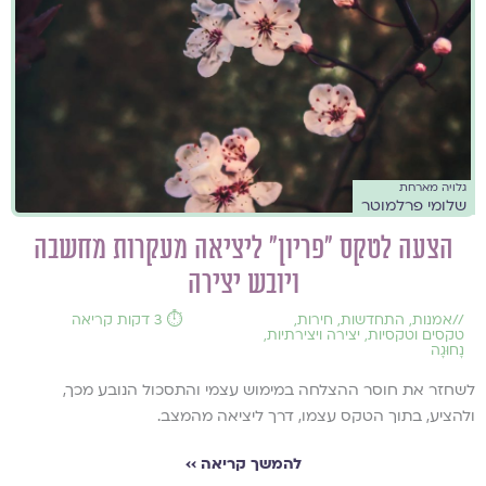
גלויה מארחת
שלומי פרלמוטר
הצעה לטקס "פריון" ליציאה מעקרות מחשבה
ויובש יצירה
//
אמנות
,
התחדשות
,
חירות
,
⏱️ 3 דקות קריאה
טקסים וטקסיות
,
יצירה ויצירתיות
,
נָחוּגָה
לשחזר את חוסר ההצלחה במימוש עצמי והתסכול הנובע מכך,
ולהציע, בתוך הטקס עצמו, דרך ליציאה מהמצב.
להמשך קריאה ››