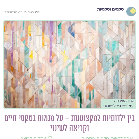
טקסים וטקסיות
ט"ו באב תש"ף 5.8.2020
גלויה מארחת
שלומי פרלמוטר
בין ילדותיות למקצוענות – על מגמות בטקסי חיים
וקריאה לשינוי
//
התחדשות
,
טקסים וטקסיות
,
⏱️ 4 דקות קריאה