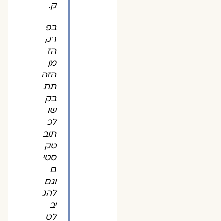
ק.
בפ
רק
הז
מן
הזה
תת
בק
שו
לכ
תוב
טק
סטי
ם
וגם
להג
יב
לט