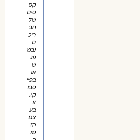
קס
טים
של
חב
ריכ
ם
(במ
פג
ש
או
בפיי
סבו
ק).
זו
בע
צם
הז
מנ
ה