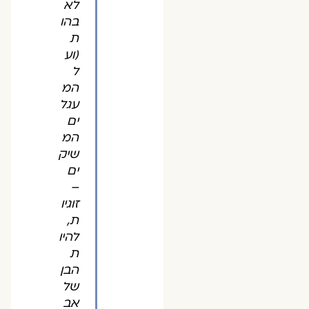
לא
בהו
ת
(וע
ל
המ
עגל
ים
המ
שיק
ים
–
זוגיו
ת,
להיו
ת
הבן
של
אב