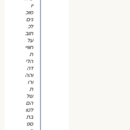
יו
מוכ
נים
לכ
תוב
על
חוויי
ת
הלי
דה
והה
ורו
ת
של
הם
לטו
בת
ספ