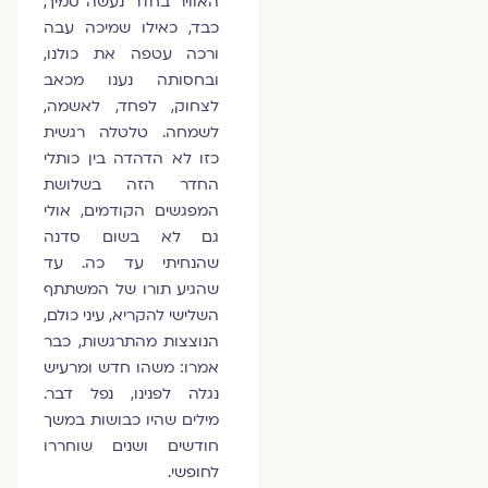
האוויר בחדר נעשה סמיך,
כבד, כאילו שמיכה עבה
ורכה עטפה את כולנו,
ובחסותה נענו מכאב
לצחוק, לפחד, לאשמה,
לשמחה. טלטלה רגשית
כזו לא הדהדה בין כותלי
החדר הזה בשלושת
המפגשים הקודמים, אולי
גם לא בשום סדנה
שהנחיתי עד כה. עד
שהגיע תורו של המשתתף
השלישי להקריא, עיני כולם,
הנוצצות מהתרגשות, כבר
אמרו: משהו חדש ומרעיש
נגלה לפנינו, נפל דבר.
מילים שהיו כבושות במשך
חודשים ושנים שוחררו
לחופשי.