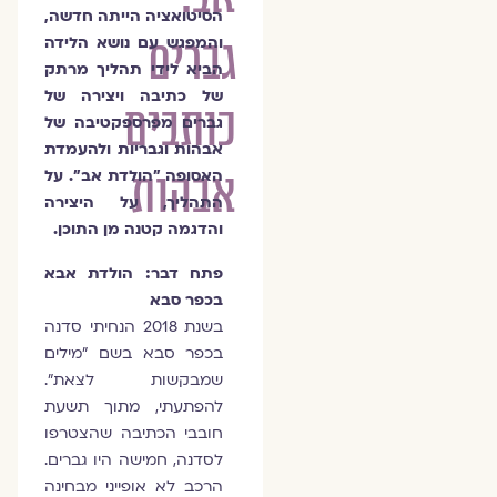
הסיטואציה הייתה חדשה,
גברים
והמפגש עם נושא הלידה
הביא לידי תהליך מרתק
של כתיבה ויצירה של
כותבים
גברים מפרספקטיבה של
אבהות וגבריות ולהעמדת
אבהות
האסופה "הולדת אב". על
התהליך, על היצירה
והדגמה קטנה מן התוכן.
פתח דבר: הולדת אבא
בכפר סבא
בשנת 2018 הנחיתי סדנה
בכפר סבא בשם "מילים
שמבקשות לצאת".
להפתעתי, מתוך תשעת
חובבי הכתיבה שהצטרפו
לסדנה, חמישה היו גברים.
הרכב לא אופייני מבחינה