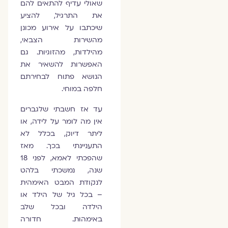
שאולי עדיף להתאים להם
את התרגיל, להציע
שיכתבו על אירוע מכונן
מהשירות הצבאי,
מהילדות, מהזוגיות. גם
האפשרות להשאיר את
הנושא פתוח לבחירתם
חלפה במוחי.
עד אז חשבתי שלגברים
אין מה לומר על לידה, או
ליתר דיוק, בכלל לא
התעניינתי בכך. מאז
שהפכתי לאמא, לפני 18
שנה, נמשכתי בלהט
לנקודת המבט האימהית
– בכל גיל של הילד או
הילדה ובכל שלב
באימהוּת. חדורה