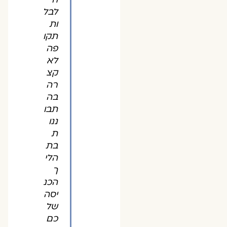
לבל
ות
תקו
פה
לא
קצ
רה
בה
תבו
ננו
ת
בת
הלי
ך
הכנ
יסה
של
כם