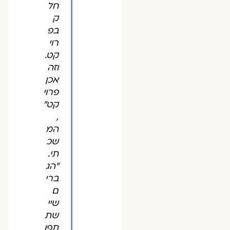
חל
ק
בפ
רוי
קט.
וזה
אכן
פרוי
קט"
,
המ
שכ
תי.
"הג
ברי
ם
שיי
שת
תפו