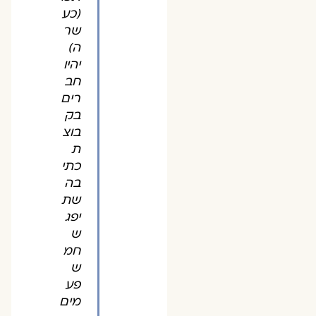
(כע
שר
ה)
יהיו
חב
רים
בק
בוצ
ת
כתי
בה
שת
יפג
ש
חמ
ש
פע
מים