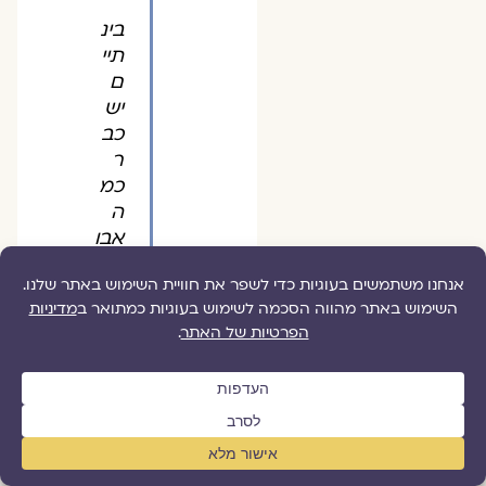
בינ
תיי
ם
יש
כב
ר
כמ
ה
אבו
ת
צעי
רים
כמו
תכ
ם
שה
ביעו
עניין