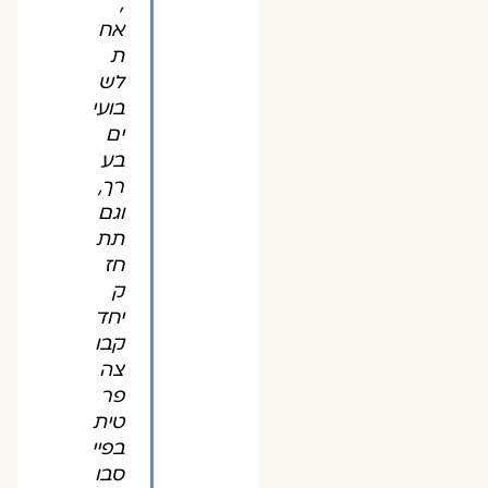
,
אח
ת
לש
בועי
ים
בע
רך,
וגם
תת
חז
ק
יחד
קבו
צה
פר
טית
בפיי
סבו