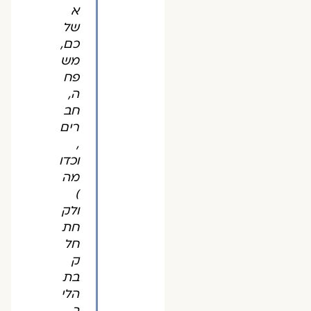
א
של
כם,
מש
פח
ה,
חב
רים
,
וכדו
מה
)
ולק
חת
חל
ק
בת
הלי
ך