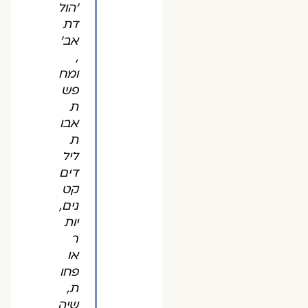
'הול
דת
אב'
,
ומח
פש
ת
אבו
ת
ליל
דים
קט
נים,
יות
ר
או
פחו
ת,
שיה