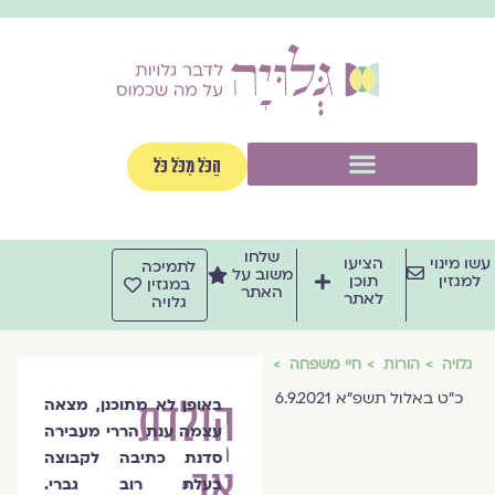
ילוג
תוכן
תפריט
הַכֹּל מִכֹּל כֹּל
שלחו
עשו מינוי
הציעו
לתמיכה
משוב על
למגזין
תוכן
במגזין
האתר
לאתר
גלויה
גלויה
הורות
חיי משפחה
כ"ט באלול תשפ"א 6.9.2021
הולדת
באופן לא מתוכנן, מצאה
ענת
עצמה ענת הררי מעבירה
הררי
סדנת כתיבה לקבוצה
אב:
בעלת רוב גברי.