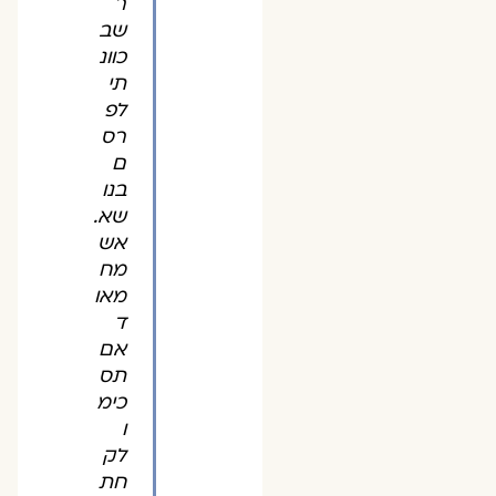
ר
שב
כוונ
תי
לפ
רס
ם
בנו
שא.
אש
מח
מאו
ד
אם
תס
כימ
ו
לק
חת