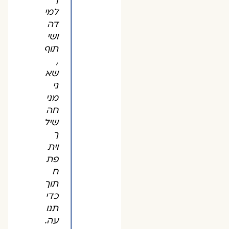
למי
דה
ושי
תוף
,
שא
ני
מני
חה
שיל
ך
וית
פת
ח
תוך
כדי
תנו
עה.