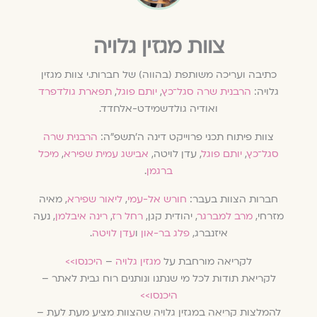
צוות מגזין גלויה
כתיבה ועריכה משותפת (בהווה) של חברות.י צוות מגזין
גלויה:
הרבנית שרה סגל־כץ
,
יותם פוגל
,
תפארת גולדפרד
ואודיה גולדשמידט-אלחדד.
צוות פיתוח תכני פרוייקט דינה ה׳תשפ״ה:
הרבנית שרה
סגל־כץ
,
יותם פוגל
, עדן לויטה,
אבישג עמית שפירא
,
מיכל
ברגמן
.
חברות הצוות בעבר:
חורש אל-עמי
,
ליאור שפירא
, מאיה
מזרחי,
מרב למברגר
, יהודית קגן,
רחל רז
,
רינה איבלמן
, נעה
איזנברג,
פלג בר-און
ו
עדן לויטה
.
לקריאה מורחבת על
מגזין גלויה
–
היכנסו>>
לקריאת תודות לכל מי שנתנו ונותנים רוח גבית לאתר –
היכנסו>>
להמלצות קריאה במגזין גלויה שהצוות מציע מעת לעת –