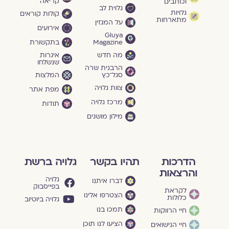
קריאה
וכותבים
גלוית לב
גלויות
קולות קוראים
מתארחות
על המגזין
אירועים
Gluya
Magazine
בתקשורת
מה חדש
איגרות
שנשלחו
הרבנית שרה
סגל־כץ
המלצות
צוות גלויה
מפת אתר
מרכז גלויה
תודות
מילון מושגים
הדרכות
תהיו בקשר
גלויה ברשת
והרצאות
גלויה
דברו איתנו
בפייסבוק
לקראת
הצטרפו אלינו
כלולות
גלויה ביוטיוב
תמכו בנו
חיי הרווקות
הציעו לנו תוכן
חיי הנישואים