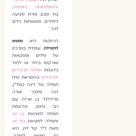
והתפתחותנו האישית
,
בת שבע פורת מציעה
ליחידים ומשפחות כלים
לכך.
הרווקות היא
מושא
לתפילה
, עומדת במרכזן
של מילים ופסקאות
שנרקמו ביחד או לחוד
כדוגמת
תפילה לבודדים
ולבודדות
בהשראת שיח
תפילה של דינה כשד"ן,
דנה פולבר ושרה
פרידלנד בן ארזה עם
רבי נחמן, וכדוגמת
תפילה למציאת
בן זוג
ותפילה למציאת
בת זוג
מאת ד"ר יעל לוין. היא
גם מושא לשירה,