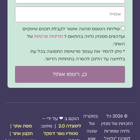
אימייל
שדה
שליחת הטופס מהווה אישור לקבלת תכנים שיווקיים
הסכמה
ועדכונים ממגזין גלויה בהתאם ל
מדיניות פרטיות
של
האתר.
* ניתן להסיר את עצמך מרשימת התפוצה בכל עת
בלחיצה על הלינק להסרה בתחתית הדיוור.
כן, רשמו אותי!
© 2026 כל
במקרה
הוקם ב ❤ על ידי –
הזכויות של מגזין
של
לימונדה 2.0
| מיתוג:
מפת אתר
|
גלויה שמורות
שגגה
סטודיו נופר דסקל
תקנון אתר
|
למרכז "גלויה"
אנא