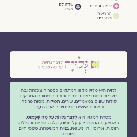
שלחו לנו
לימוד וכתיבה
משוב
הרצאות
ושיעורים
גלויה היא מגזין מקוון המתקיים כספריה צומחת ובה
רשומות רבות מאת כותבות וכותבים מגוונים המביעים
קולות שונים במאמרים, שירים, תפילות, מסות פרוזה,
וראיונות אישיים המרחיבים את הדעת.
מטרת המגזין היא
לְדַבֵּר גְּלוּיוֹת עַל מָה שֶׁכָּמוּס
,
באמצעות הנגשת ידע על זוגיות, הלכה ומיניות ובכללם:
רווקות, אירוסין, חיי נישואין, בניית המשפחה, טקסי חיים
ומוגנוּת.