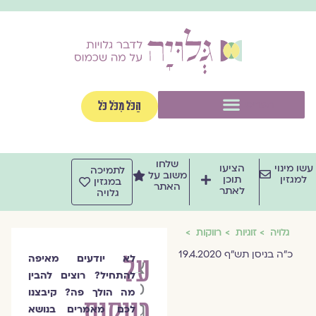
וג
וכן
תפריט
הַכֹּל מִכֹּל כֹּל
שלחו
שו מינוי
הציעו
לתמיכה
משוב על
למגזין
תוכן
במגזין
האתר
לאתר
גלויה
גלויה
זוגיות
רווקות
כ"ה בניסן תש"ף 19.4.2020
על
לא יודעים מאיפה
צוות
להתחיל? רוצים להבין
מגזין
מה הולך פה? קיבצנו
רווקות
גלויה
לכם מאמרים בנושא