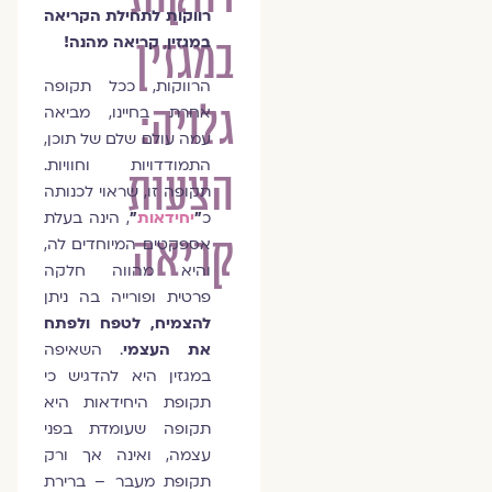
רווקות לתחילת הקריאה
במגזין
,
במגזין
קריאה מהנה!
הרווקות, ככל תקופה
גלויה:
אחרת בחיינו, מביאה
עמה עולם שלם של תוכן,
התמודדויות וחוויות.
הצעות
תקופה זו, שראוי לכנותה
כ
"
יחידאות
"
, הינה בעלת
קריאה
אספקטים המיוחדים לה,
והיא מהווה חלקה
פרטית ופורייה בה ניתן
להצמיח, לטפח ולפתח
את העצמי
. השאיפה
במגזין היא להדגיש כי
תקופת היחידאות היא
תקופה שעומדת בפני
עצמה, ואינה אך ורק
תקופת מעבר – ברירת