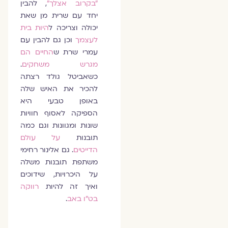
"בקרוב אצלך"
, להבין
יחד עם שרית מן שאת
יכולה וצריכה ל
היות בית
לעצמך
וכן גם להבין עם
עמרי שרת ש
החיים הם
מגרש משחקים
.
כשאביטל גולד רצתה
להכיר את האיש שלה
באופן טבעי היא
הספיקה לאסוף חוויות
שונות ומגוונות וגם כמה
תובנות
על עולם
הדייטים
. גם אלינור רחימי
משתפת תובנות משלה
על היכרויות, שידוכים
ואיך זה להיות
רווקה
בט"ו באב
.