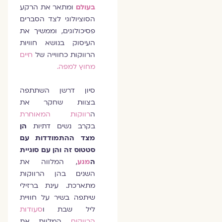
בעולם
ומתאר את הרקע
הסוציולוגי לצד הסברים
פסיכולוגים, וממשיך את
העיסוק בנושא חוויות
הרווקות כחווייה של
חיים
מחוץ למפה.
סיון דרשן השתתפה
בצוות שחקר את
ה
רווקות המאוחרת
בקרב נשים דתיות
הן
מצד ההתמודדות עם
סטטוס זה והן עם סוגיית
ה
מגע
, המלווה את
השנים בהן הרווקות
מתארכת. עינת ברזילי
שיתפה בשיר על חוויית
ליל שבת ו
סעודות
הרווקים
המלוות את