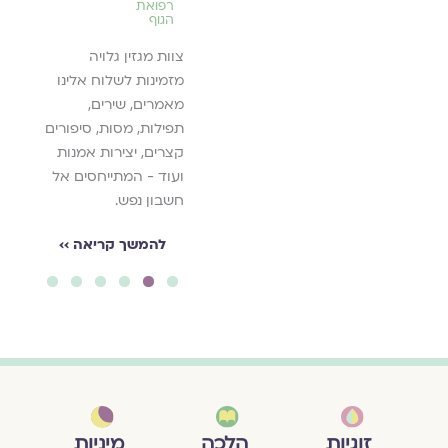
רפואת
בשנה האחרונה ועם
.
הגוף
כניסת השנה החדשה.
צוות מגזין גלויה
יאה ››
להמשך קריאה ››
מזמינות לשלוח אלינו
מאמרים, שירים,
תפילות, מסות, סיפורים
קצרים, יצירות אמנות
ועוד - המתייחסים אל
חשבון נפש.
להמשך קריאה ››
6
5
4
3
2
1
מיניות
זוגיות
הלכה