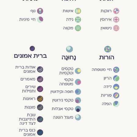
גוף
רווקות
אישות
חיי מיניות
אירוסין
נידה
נישואין
מקווה
ברית אמונים
הורות
נָחוּגָה
אודות ברית
טקסים
חיי משפחה
אמונים
וטקסיות
הריון
מאמרים
טקסי
משפחה
שירים
לידה
ותפילות
חופה וקידושין
פוריות
ראיונות
טקסי גירושין
הפלה
מוגנוּת
טקסי אבלות
שבת
מעגל השנה
התייצבות
לצד דינה
כנס ברית
אמונים