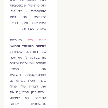
ותקופות של אינטנסיביות
משפחתית – כל אלו
מדגישים את היות
היחידאות ואת הרצון
שיקרע הים הזה.
רונית בליי
משתפת
ב
סיפור המנטלי והרגשי
של רווקותה שמתחיל
עוד בכיתה ה'. היא אינה
היחידה שמשתפת ומזכה
את המגזין
בפרספקטיבה האישית
שלה: תוכלו לקרוא גם
את דבריה של אורלי
שמחי-כהן המביעים את
התפילה לא לשמוע
מהקרובים איחולי