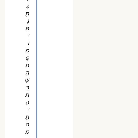
כֻּ
תָּ
נְ
תִּ
י
וּ
מַ
פַּ
ת
הַ
שַּׁ
בָּ
ת
הָ
יְ
תָ
ה
מִ