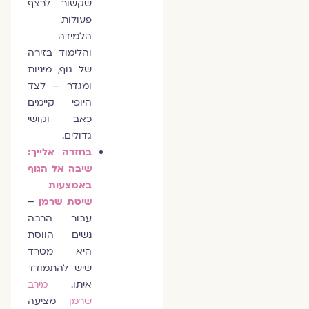
שקשור לרצף
פעולות
הלמידה
והלימוד בזירה
של גוף, מיניות
ומגדר – לצד
היופי קיימים
כאב וקושי
גדולים.
בחזרה אלייך:
שיבה אל הגוף
באמצעות
שיטת שרמן
–
עבור הרבה
נשים הווסת
היא מטרד
שיש להתמודד
איתו.
מירב
שרמן
מציעה