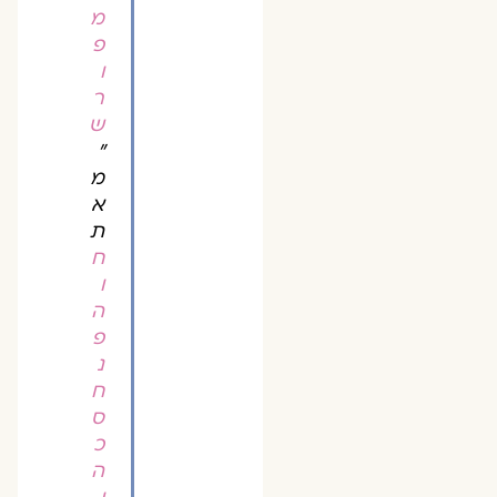
מ
פ
ו
ר
ש
"
מ
א
ת
ח
ו
ה
פ
נ
ח
ס
כ
ה