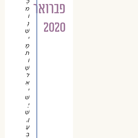
כְּ
פברואר
מ
וֹ
2020
נְ
שִׁ
י
מָ
ת
וֹ
שֶׁ
ל
אִ
י
שׁ
יָ
שֵׁ
ן,
עָ
בְ