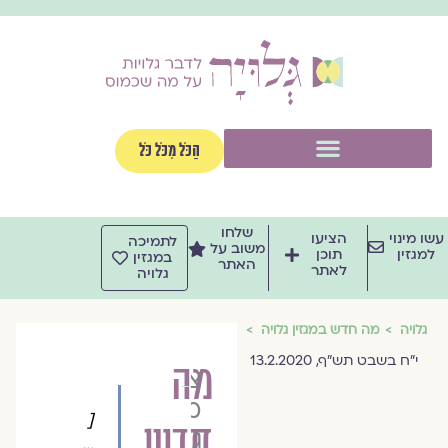
וג
וכן
תפריט
הַכֹּל מִכֹּל כֹּל
שלחו
שו מינוי
הציעו
לתמיכה
משוב על
למגזין
תוכן
במגזין
האתר
לאתר
גלויה
גלויה
מה חדש במגזין גלויה
י"ח בשבט תש"ף, 13.2.2020
מה
צוות
מגזין
[
חדש
גלויה
…