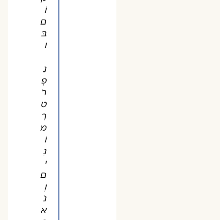
וֹ
ם
בּ
וֹ
נִ
פְ
רֹ
ט
רִ
מּ
וֹ
נִ
י
ם
וְ
נֹ
א