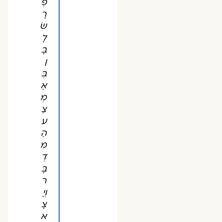
פְ
רָ
שׂ
לָ
בָ
ן
בְּ
אֶ
מְ
צַ
ע
הַ
מִּ
דְ
בָּ
ר
וְיָ
צָ
א