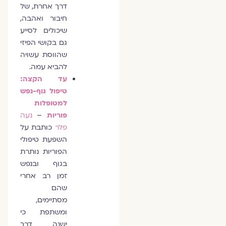
דרך אחרת, של
חיבור ואהבה,
שיכולים לסייע
גם בקושי הפיזי
שהווסת עשויה
להביא עמה.
עד הקצה:
טיפול גוף-נפש
למטופלות
פוריות
–
נעה
פלר
כותבת על
השפעת טיפולי
הפוריות נותרת
בגוף ובנפש
זמן רב אחרי
שהם
מסתיימים,
ומשתפת כי
ישנה דרך