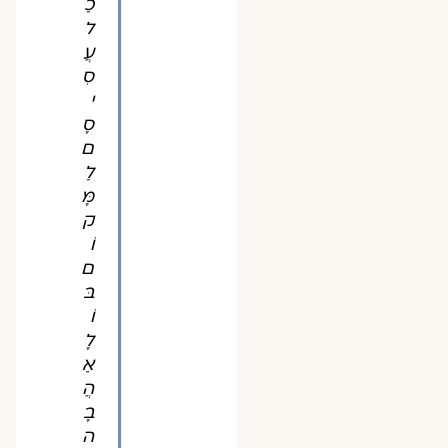
כַ
ל
עֲ
סִ
י
סָ
ם
לַ
מָּ
ק
וֹ
ם
בּ
וֹ
לָ
אַ
הֲ
בָ
ה