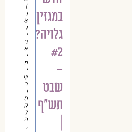
]
במגזין
וַ
אֲ
נִ
גלויה?
י
רָ
#2
אִ
י
תִ
–
י
שֶׁ
שבט
ר
וּ
חַ
תש"ף
קַ
לָּ
|
ה
,