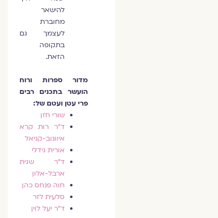
להישאר
מחוברת
לעצמך גם
בתקופה
הזאת.
מדור ספרות ורוח
הועשר בתכנים רבים
פרי עטן ועטם של:
שורי חזן
ד"ר רות קרא
איוונוב-קניאל
אורית גידלי
ד"ר שגית
ארבל-אלון
חוה פנחס כהן
סלעית לזר
ד"ר יעל לוין