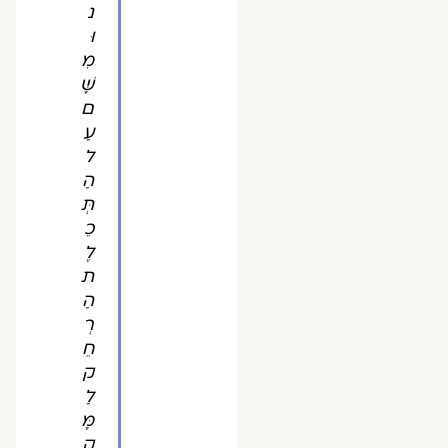
נ
וּ
מִ
שָּׁ
ם
עַ
ל
הַ
תְּ
כֵ
לֶ
ת
הַ
רְ
חֵ
ק
לַ
מָּ
ק