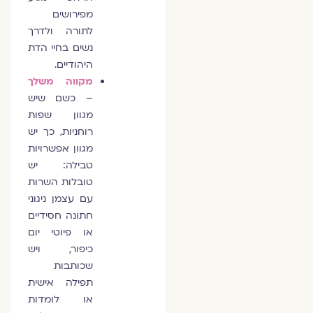
מפירושים
לתורה ולדרך
נשים בחיי הדת
היהודיים.
מקווה משלך
– כשם שיש
מגוון שפות
רוחניות, כך יש
מגוון אפשרויות
טבילה: יש
טובלות השרות
עם עצמן ניגוני
חתונה חסידיים
או פיוטי יום
כיפור, ויש
שכותבות
תפילה אישית
או לומדות