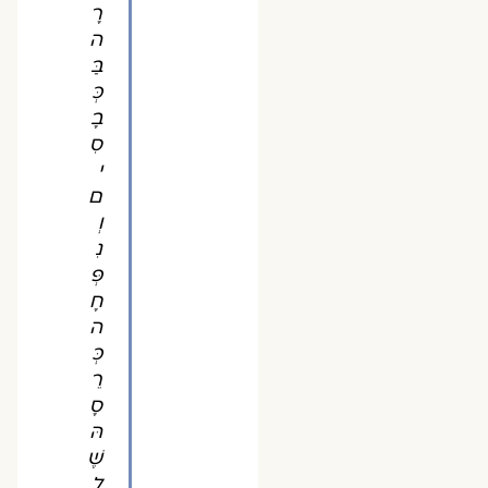
רָ
ה
בַּ
כְּ
בָ
סִ
י
ם
וְ
נִ
פְּ
חָ
ה
כְּ
רֵ
סָ
הּ
שֶׁ
ל