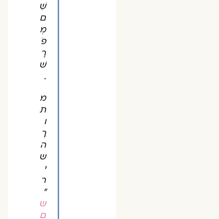
שֵׁ
ם
מְ
פֹ
רָ
שׁ
.
מ
ת
ו
ך
ה
ש
י
ר
"
ש
ם