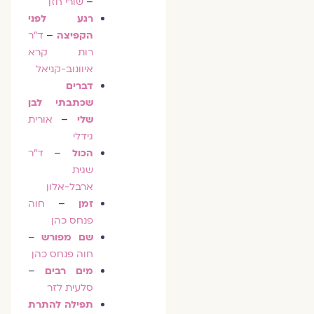
–
שורי חזן
רגע לפני
הקפיצה
–
ד"ר
רות קרא
איוונוב-קניאל
דברים
שכתבתי לבן
שלי
–
אורית
גידלי
הכול
–
ד"ר
שגית
ארבל-אלון
זמן
–
חוה
פנחס כהן
שם מפורש
–
חוה פנחס כהן
מים רבים
–
סלעית לזר
תפילה להתרת