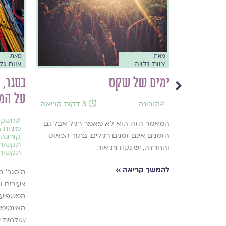
מאת
מאת
צוות גלויה
צוות גל
ימים של שקט
בסגר, 
על המי
//
קורונה
⏱️ 3 דקות קריאה
//
חשק מ
המאמר הזה הוא לא מאמר רגיל אבל גם
מיניות 
הזמנים אינם זמנים רגילים. בתוך הכאוס
קורונה
תקשורת
והחרדה, יש נקודות אור.
תקשורת
ות לטקסי חיים,
הטקסים
להמשך קריאה ››
ה׳סגר׳ ב
ום
צעירים ו
המשפיעי
האינטימ
שולמית ש