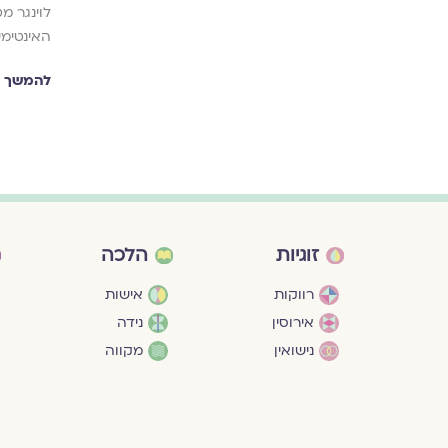
לוינגר מ
האינטימי
להמשך ק
זוגיות
הלכה
רווקות
אישות
אירוסין
נידה
נישואין
מקווה