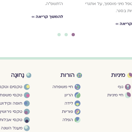
ה׳תשפ״ה.
טפל מיני מוסמך, על אתגרי
ות בסגר.
להמשך קריאה ››
ריאה ››
3
2
1
מיניות
הורות
נָחוּגָה
גוף
חיי משפחה
טקסים וטקסי
חיי מיניות
הריון
טקסי משפח
לידה
חופה וקידושי
פוריות
טקסי גירושין
הפלה
טקסי אבלות
מעגל השנה