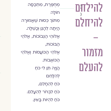
להילחם
מְחֻפֶּרֶת, מִתְכַּסָּה
זהבית
חוֹלָה
כליף
להיחלם
מִתּוֹךְ כְּסוּת שֶׁאֲמוּרָה
הָיְתָה לְהָגֵן וְכָשְׁלָה.
–
אֱלוֹהֵי הַנְּבוֹכוֹת, אֱלֹהֵי
הַבּוֹכוֹת,
מזמור
אֱלֹהֵי הַכּוֹעֲסוֹת וֶאֱלֹהֵי
הַכּוֹאֲבוֹת.
להעלם
הֲוָיָה תֵּן לִי כֹּחַ
לְהִלָּחֵם
כֹּחַ לְהֵחָלֵם,
כֹּחַ לִבְחֹר לְהֵעָלֵם.
כֹּחַ לִהְיוֹת בָּאֵין.