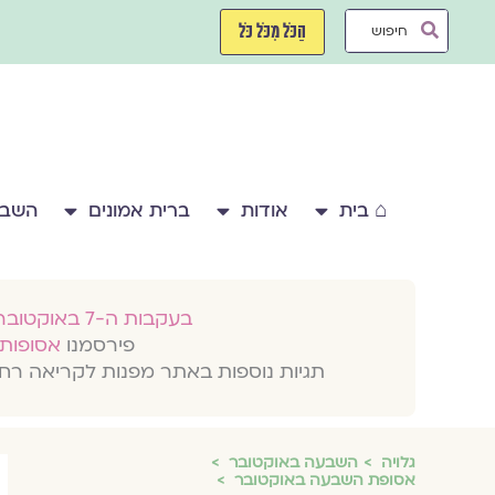
ילוג
Search
תוכן
הַכֹּל מִכֹּל כֹּל
...
⌂ בית
אודות
ברית אמונים
השבע
בעקבות ה-7 באוקטובר 2023
פירסמנו
אסופות 
תגיות נוספות באתר מפנות לקריאה רח
גלויה
השבעה באוקטובר
אסופת השבעה באוקטובר