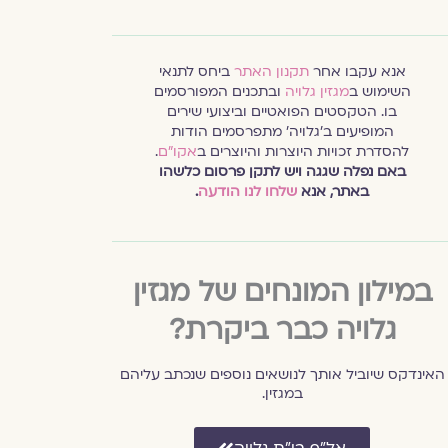
אנא עקבו אחר
תקנון האתר
ביחס לתנאי
השימוש ב
מגזין גלויה
ובתכנים המפורסמים
בו. הטקסטים הפואטיים וביצועי שירים
המופיעים ב׳גלויה׳ מתפרסמים הודות
להסדרת זכויות היוצרות והיוצרים ב
אקו״ם
.
באם נפלה שגגה ויש לתקן פרסום כלשהו
באתר, אנא
שלחו לנו הודעה
.
במילון המונחים של מגזין
גלויה כבר ביקרת?
האינדקס שיוביל אותך לנושאים נוספים שנכתב עליהם
במגזין.
אל״ף בי״ת גלויה