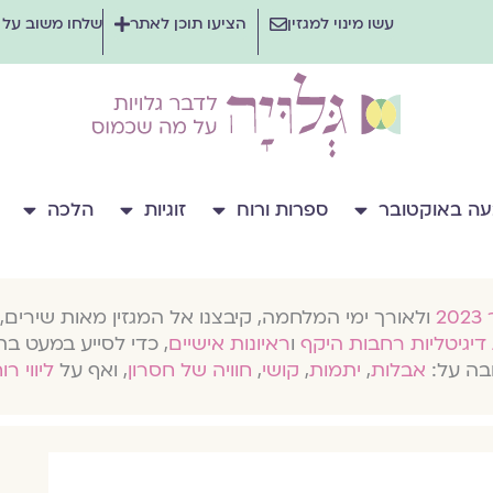
עשו מינוי למגזין
הציעו תוכן לאתר
שלחו משוב על
ה באוקטובר
ספרות ורוח
זוגיות
הלכה
ולאורך ימי המלחמה, קיבצנו אל המגזין מאות שירים, 
דיגיטליות רחבות היקף
ו
ראיונות אישיים
, כדי לסייע במעט בת
בה על:
אבלות
,
יתמות
,
קושי
,
חוויה של חסרון
, ואף על
ליווי רו