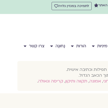
 האתר
לתמיכה במגזין גלויה
מיניות
הורות
נָחוּגָה
צרו קשר
תפילות וכתיבה אישית.
וך הכאב הגדול.
חני
,
אמונה
,
תקווה ותיקון
,
קריסה וגאולה
.