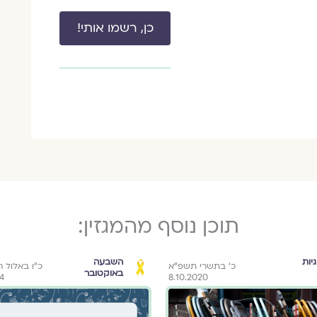
כן, רשמו אותי!
תוכן נוסף מהמגזין:
גיות
השבעה
כ׳ בתשרי תשפ״א
כ״ו באלול 
באוקטובר
24
8.10.2020