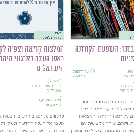
מאת
צוות גלויה
ויה
המלצות קריאה וצפיה לק
בסגר: השפעת הקורונה
ראש השנה בארגוני היהד
ניות
הישראלית
יני
,
⏱️ 10 דקות
בריאה
,
קריאה
//
אלול
,
,
לוח השנה, חגים
 זוגית
,
ומועדים
 מינית
,
מאז השבעה
תקופת הקורונה מפגיש זוגות
באוקטובר
הורים לילדים עם מתחים רבים
עדכונים על תכנים חדשים, הצעות 
ם על רמות החרדה והמציאות
מעבר אל השנה החדשה ופעילויות 
ית שלהם. שיחה מקצועית עם
עם חתימת שנת ה׳תשפ״ד והגעת ש
פרבר מתמחה בטיפול מיני ומושון