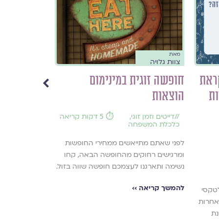
מאת
מאת
צוות גלויה
צוות גלויה
ראת
חופשה זוגית במינימום
ות
הוצאות
חנוכה התשפ״
//
דייטים וזמן זוגי
,
⏱️ 5 דקות קריאה
//
כלכלת המשפחה
לוח השנה, חג
ומועדים
,
לפני שאתם מתייאשים ממחירי החופשות
עדכוני תוכן במ
ומרגישים רחוקים מהחופשה הבאה, קחו
גלויה
נשימה ותארגנו לעצמכם חופשה שווה בזול.
תפילות, שירים 
גלויה מתוך תק
להמשך קריאה ››
לטקסי
אחרות
להמשך קריאה ›
נת