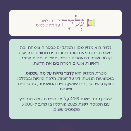
גלויה היא מגזין מקוון המתקיים כספריה צומחת ובה
רשומות רבות מאת כותבות וכותבים מגוונים המביעים
קולות שונים במאמרים, שירים, תפילות, מסות פרוזה,
וראיונות אישיים המרחיבים את הדעת.
מטרת המגזין היא
לְדַבֵּר גְּלוּיוֹת עַל מָה שֶׁכָּמוּס
,
באמצעות הנגשת ידע על זוגיות, הלכה ומיניות ובכללם:
רווקות, אירוסין, חיי נישואין, בניית המשפחה, טקסי חיים
ומוגנוּת.
המגזין נוסד בשנת 2019 על-ידי הרבנית שרה סגל־כץ.
עם הכניסה לשנת 2025 פורסמו בו קרוב ל-3,000
טקסטים שונים.