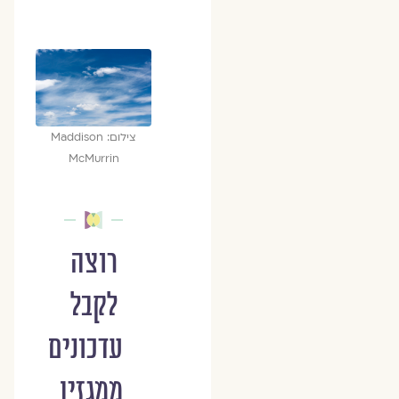
צילום: Maddison
McMurrin
רוצה
לקבל
עדכונים
ממגזין