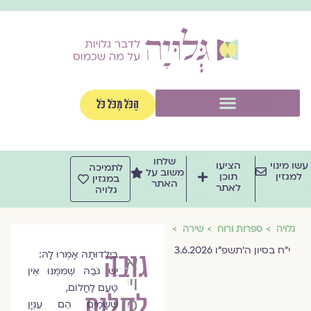
וג
וכן
תפריט
הַכֹּל מִכֹּל כֹּל
שלחו
שו מינוי
הציעו
לתמיכה
משוב על
למגזין
תוכן
במגזין
האתר
לאתר
גלויה
גלויה
ספרות ורוח
שירה
י״ח בסיון ה׳תשפ״ו 3.6.2026
גובה
בְּיַלְדוּתָהּ אָמְרוּ לָהּ:
אירית
יֵשׁ גֹּבַהּ שֶׁמִּמֶּנּוּ אֵין
וייסמן
טַעַם לַחֲלוֹם,
לחלום
מינקוביץ
שֶׁשָּׁמַיִם הֵם עִנְיָן