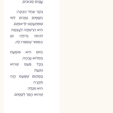
עֲנָנִים סְבוּכִים.
בֹּקֶר אַחַד הֵבִינָה:
הַשָּׁמַיִם שַׁיָּכִים לְמִי
שֶׁמִּתְעַקֵּשׁ לִרְאוֹתָם.
הִיא הִרְשְׁתָה לְעַצְמָהּ
לִהְיוֹת גְּדוֹלָה מִן
הַסִּפּוּר שֶׁסִּפְּרוּ לָהּ.
הַיּוֹם הִיא פּוֹסַעַת
בִּמְלוֹא גָּבְהָהּ.
בְּכָל פַּעַם שֶׁהִיא
נוֹגַעַת
בַּמָּקוֹם שֶׁפָּעַם הָיָה
תִּקְרָה
הִיא מְגַלָּה
שֶׁהוּא הָפַךְ לְשָׁמַיִם.