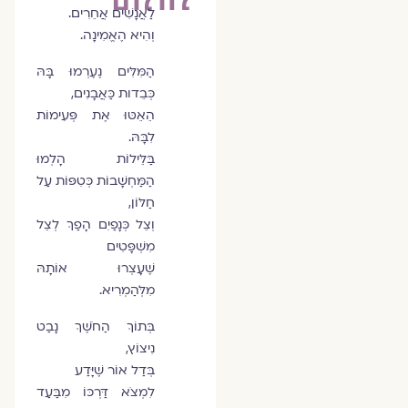
לַאֲנָשִׁים אֲחֵרִים.
וְהִיא הֶאֱמִינָה.
הַמִּלִּים נֶעֶרְמוּ בָּהּ
כְּבֵדות כַּאֲבָנִים,
הֵאֵטּוּ אֶת פְּעִימוֹת
לִבָּהּ.
בַּלֵּילוֹת הָלְמוּ
הַמַּחְשָׁבוֹת כְּטִפּוֹת עַל
חַלּוֹן,
וְצֵל כְּנָפַיִם הָפַךְ לְצֵל
מִשְׁפָּטִים
שֶׁעָצְרוּ אוֹתָהּ
מִלְּהַמְרִיא.
בְּתוֹךְ הַחֹשֶׁךְ נָבַט
נִיצוֹץ,
בְּדַל אוֹר שֶׁיָּדַע
לִמְצֹא דַּרְכּוֹ מִבַּעַד