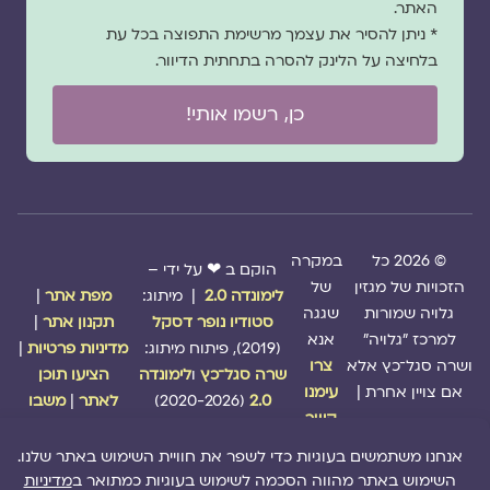
האתר.
* ניתן להסיר את עצמך מרשימת התפוצה בכל עת
בלחיצה על הלינק להסרה בתחתית הדיוור.
כן, רשמו אותי!
© 2026 כל
במקרה
הוקם ב ❤ על ידי –
הזכויות של מגזין
של
לימונדה 2.0
| מיתוג:
מפת אתר
|
גלויה שמורות
שגגה
סטודיו נופר דסקל
תקנון אתר
|
למרכז "גלויה"
אנא
(2019), פיתוח מיתוג:
מדיניות פרטיות
|
ושרה סגל־כץ אלא
צרו
שרה סגל־כץ
ו
לימונדה
הציעו תוכן
אם צויין אחרת |
עימנו
2.0
(2020-2026)
לאתר
|
משבו
קשר
אותנו
|
תמכו בנו