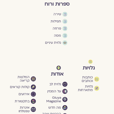
ספרות ורוח
שירה
תפילות
פרוזה
מסה
גלוית עיניים
גלויות
אודות
המלצות
כותבות
קריאה
וכותבים
גלוית לב
גלויות
קולות קוראים
מתארחות
על המגזין
אירועים
Gluya
Magazine
בתקשורת
מה חדש
איגרות
שנשלחו