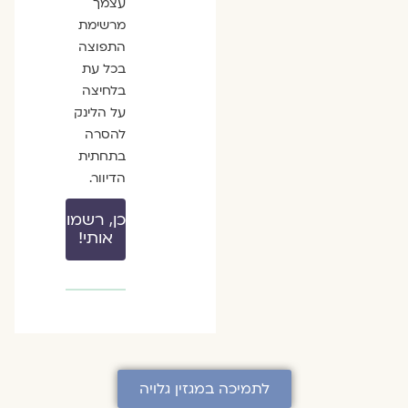
עצמך
מרשימת
התפוצה
בכל עת
בלחיצה
על הלינק
להסרה
בתחתית
הדיוור.
כן, רשמו
אותי!
לתמיכה במגזין גלויה