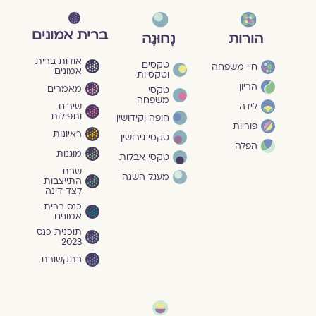
ברית אמונים
הורות
נָחוּגָה
אודות ברית
טקסים
חיי משפחה
אמונים
וטקסיות
הריון
מאמרים
טקסי
משפחה
שירים
לידה
ותפילות
חופה וקידושין
פוריות
ראיונות
טקסי גירושין
הפלה
מוגנוּת
טקסי אבלות
שבת
מעגל השנה
התייצבות
לצד דינה
כנס ברית
אמונים
תוכנית כנס
2023
בתקשורת