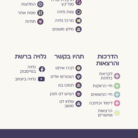
הרבנית שרה
סגל־כץ
המלצות
צוות גלויה
מפת אתר
מרכז גלויה
תודות
מילון מושגים
הדרכות
תהיו בקשר
גלויה ברשת
והרצאות
גלויה
דברו איתנו
בפייסבוק
לקראת
הצטרפו אלינו
כלולות
גלויה ביוטיוב
תמכו בנו
חיי הרווקות
הציעו לנו תוכן
חיי הנישואים
שלחו לנו
לימוד וכתיבה
משוב
הרצאות
ושיעורים