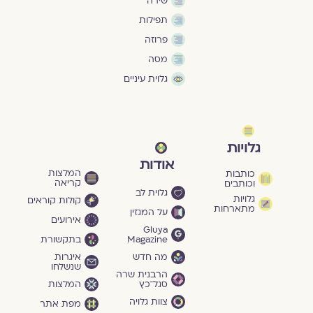
שירה
תפילות
פרוזה
מסה
גלוית עיניים
גלויות
אודות
המלצות
כותבות
קריאה
וכותבים
גלוית לב
גלויות
קולות קוראים
מתארחות
על המגזין
אירועים
Gluya
Magazine
בתקשורת
מה חדש
איגרות
שנשלחו
הרבנית שרה
סגל־כץ
המלצות
צוות גלויה
מפת אתר