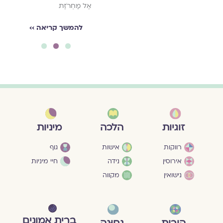
אֶל מַחְרֹזֶת
להמשך קריאה ››
3
2
1
מיניות
זוגיות
הלכה
גוף
רווקות
אישות
חיי מיניות
אירוסין
נידה
נישואין
מקווה
ברית אמונים