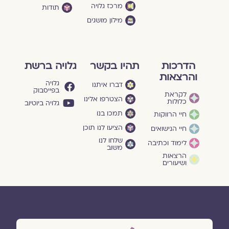
מרכז גלויה
תודות
מילון מושגים
הדרכות
תהיו בקשר
גלויה ברשת
והרצאות
גלויה
דברו איתנו
בפייסבוק
לקראת
הצטרפו אלינו
כלולות
גלויה ביוטיוב
תמכו בנו
חיי הרווקות
הציעו לנו תוכן
חיי הנישואים
שלחו לנו
לימוד וכתיבה
משוב
הרצאות
ושיעורים