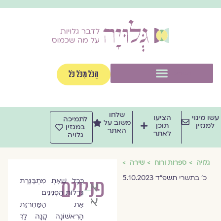
וג
וכן
תפריט
הַכֹּל מִכֹּל כֹּל
שלחו
שו מינוי
הציעו
לתמיכה
משוב על
למגזין
תוכן
במגזין
האתר
לאתר
גלויה
גלויה
ספרות ורוח
שירה
כ׳ בתשרי תשפ״ד 5.10.2023
פנינים
כְּכָל שֶׁאַתְּ מִתְבַּגֶּרֶת
אילה
גְּדֵלוֹת הַפְּנִינִים
אלבאז
אֶת הַמַּחְרֹזֶת
הָרִאשׁוֹנָה קָנָה לָךְ