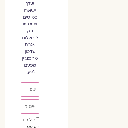
שלך
ישארו
כמוסים
וישמשו
רק
למשלוח
אגרת
עדכון
מהמגזין
מפעם
לפעם
שם
אימייל
שדה
שליחת
הסכמה
הטופס