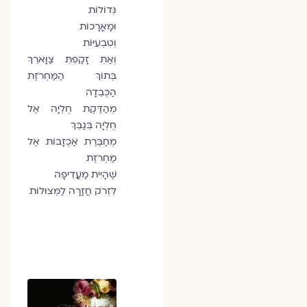
גְּדוֹלוֹת
וּמָאֳרָכוֹת
וְטִבְעִיּוֹת
וְאַתְּ זָקַפְתְּ צַוָּארֵךְ
בְּתוֹךְ הַמַּחְרֹזֶת
הַכְּבֵדָה
מְהַדֶּקֶת חֻלְיָה אֶל
חֻלְיָה בְּגַבֵּךְ
מְחַבֶּרֶת אַכְזָבוֹת אֶל
מַחְרֹזֶת
שֶׁהָיִית מַעֲדִיפָה
לִזְרֹק חֲזָרָה לַמְּצוּלוֹת