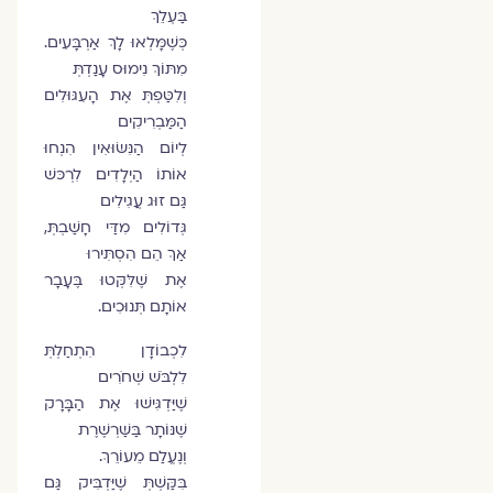
בַּעְלֵךְ
כְּשֶׁמָּלְאוּ לָךְ אַרְבָּעִים.
מִתּוֹךְ נִימוּס עָנַדְתְּ
וְלִטַּפְתְּ אֶת הָעִגּוּלִים
הַמַּבְרִיקִים
לְיוֹם הַנִּשּׂוּאִין הִנְחוּ
אוֹתוֹ הַיְלָדִים לִרְכּשׁ
גַּם זוּג עֲגִילִים
גְּדוֹלִים מִדַּי חָשַׁבְתְּ,
אַךְ הֵם הִסְתִּירוּ
אֶת שֶׁלִּקְּטוּ בֶּעָבָר
אוֹתָם תְּנוּכִים.
לִכְבוֹדָן הִתְחַלְתְּ
לִלְבֹּשׁ שְׁחֹרִים
שֶׁיַּדְגִּישׁוּ אֶת הַבָּרָק
שֶׁנּוֹתָר בַּשַּׁרְשֶׁרֶת
וְנֶעֱלַם מֵעוֹרֵךְ.
בִּקַּשְׁתְּ שֶׁיַּדְבִּיק גַּם