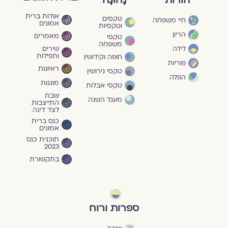
הורות
נָחוּגָה
אודות ברית
טקסים
חיי משפחה
אמונים
וטקסיות
הריון
מאמרים
טקסי
משפחה
שירים
לידה
ותפילות
חופה וקידושין
פוריות
ראיונות
טקסי גירושין
הפלה
מוגנוּת
טקסי אבלות
שבת
מעגל השנה
התייצבות
לצד דינה
כנס ברית
אמונים
תוכנית כנס
2023
בתקשורת
ספרות ורוח