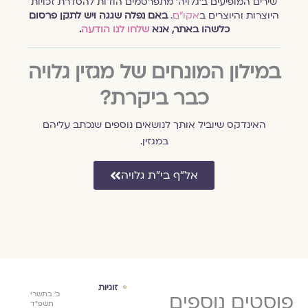
שירים המופיעים ב׳גלויה׳ מתפרסמים הודות להסדרת זכויות
היוצרות והיוצרים ב
אקו״ם
.
באם נפלה שגגה ויש לתקן פרסום
כלשהו באתר, אנא
שלחו לנו הודעה
.
במילון המונחים של מגזין גלויה
כבר ביקרת?
האינדקס שיוביל אותך לנושאים נוספים שנכתב עליהם
במגזין.
אל״ף בי״ת גלויה
הורות
זוגיות
הור
כ׳ בתשרי
פוסטים נוספים
כ׳ בתשרי
כ׳ בתשרי
גלויה מארחת
גלוי
תשפ״ד
תשפ״ד
תשפ״ד