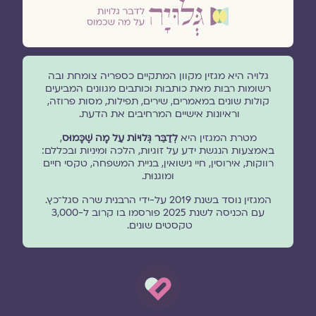
גלויה היא מגזין מקוון המתקיים כספריה צומחת ובה
רשומות רבות מאת כותבות וכותבים מגוונים המביעים
קולות שונים במאמרים, שירים, תפילות, מסות פרוזה,
וראיונות אישיים המרחיבים את הדעת.
מטרת המגזין היא
לְדַבֵּר גְּלוּיוֹת עַל מָה שֶׁכָּמוּס
,
באמצעות הנגשת ידע על זוגיות, הלכה ומיניות ובכללם:
רווקות, אירוסין, חיי נישואין, בניית המשפחה, טקסי חיים
ומוגנוּת.
המגזין נוסד בשנת 2019 על-ידי הרבנית שרה סגל־כץ.
עם הכניסה לשנת 2025 פורסמו בו קרוב ל-3,000
טקסטים שונים.