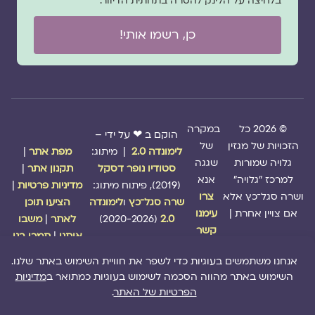
בלחיצה על הלינק להסרה בתחתית הדיוור.
כן, רשמו אותי!
© 2026 כל
במקרה
הוקם ב ❤ על ידי –
הזכויות של מגזין
של
לימונדה 2.0
| מיתוג:
מפת אתר
|
גלויה שמורות
שגגה
סטודיו נופר דסקל
תקנון אתר
|
למרכז "גלויה"
אנא
(2019), פיתוח מיתוג:
מדיניות פרטיות
|
ושרה סגל־כץ אלא
צרו
שרה סגל־כץ
ו
לימונדה
הציעו תוכן
אם צויין אחרת |
עימנו
2.0
(2020-2026)
לאתר
|
משבו
קשר
אותנו
|
תמכו בנו