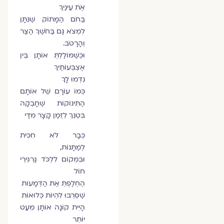
אֶת עֵינַיִךְ
בַּחֹם הַמָּתוֹק שֶׁנִּתָּן
לִמְצֹא גַּם בַּחֹשֶׁךְ הַצַּר
וְהָרָטֹב.
וּכְשֶׁמּוֹלַלְתְּ אוֹתָן בֵּין
אֶצְבְּעוֹתַיִךְ
נִדְמוּ לָךְ
כְּמוֹ עוֹרָם שֶׁל אוֹתָם
הַתִּינוֹקוֹת שֶׁחָבְקָה
בִּטְנֵךְ לִזְמַן קָצָר מִדַּי
כְּבָר לֹא חִכִּית
לְמַתָּנוֹת,
וּבִמְקוֹם לִלְכֹּד גַּרְגִּירֵי
חוֹל
הֶחְלַפְתְּ אֶת הַדְּמָעוֹת
שֶׁסֵּרְבוּ לִהְיוֹת כְּלוּאוֹת
הָיִית קוֹנָה אוֹתָן מְעַט
יוֹתֵר